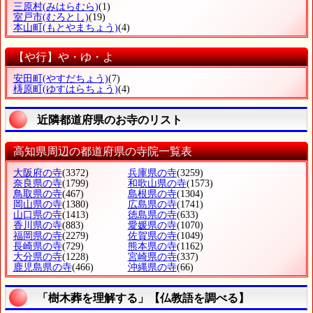
三原村
(みはらむら)
(1)
室戸市
(むろとし)
(19)
本山町
(もとやまちょう)
(4)
【や行】や・ゆ・よ
安田町
(やすだちょう)
(7)
梼原町
(ゆすはらちょう)
(4)
近隣都道府県のお寺のリスト
高知県周辺の都道府県の寺院一覧表
大阪府の寺
(3372)
兵庫県の寺
(3259)
奈良県の寺
(1799)
和歌山県の寺
(1573)
鳥取県の寺
(467)
島根県の寺
(1304)
岡山県の寺
(1380)
広島県の寺
(1741)
山口県の寺
(1413)
徳島県の寺
(633)
香川県の寺
(883)
愛媛県の寺
(1070)
福岡県の寺
(2279)
佐賀県の寺
(1049)
長崎県の寺
(729)
熊本県の寺
(1162)
大分県の寺
(1228)
宮崎県の寺
(337)
鹿児島県の寺
(466)
沖縄県の寺
(66)
「樹木葬を理解する」【仏教語を調べる】