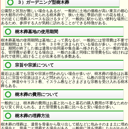
３）ガーデニング型樹木葬
公園型と区別が難しい場合もあるが、一般的に土地の価格が高い東京の都心
や大都市の中心部に見られる樹木葬で、狭い土地に季節の折々の花を植え、
その近くに埋葬スペースを設けるタイプ。一般的に駅から近い便利な場所に
あるため、参拝する人が気軽に訪れることができる特徴がある。
樹木葬墓地の使用期間
樹木葬墓地の使用期間は墓地によって異なるが、一般的には管理費は不要で
使用期間は１０年、２０年、３０年と決まられている場合が多い。その場合
は、期間が終了した後は遺骨が合同墓や集合墓へ移されることが一般的であ
る。管理費が必要となる場合は、一般のお墓と同様に管理費を払い続ければ
永代で使用し続けることが出来る所も多数ある。
宗旨や宗派について
最近はお墓でも宗旨や宗派が問われない場合が多いが、樹木葬の場合はお墓
以上に宗旨や宗派はほとんど問われない。さらに、仏教の宗旨や宗派だけで
なく、神道やキリスト教、イスラム教などさまざまな宗教を受け入れる樹木
葬もある。
樹木葬の費用について
一般的には、樹木葬の費用はお墓と比べると墓石の購入費用が不要なためか
なり安く抑えられる。また管理費もお墓に比べると安い場合が多い。
樹木葬の埋葬方法
樹木葬の埋葬は、遺骨を骨壷から取り出して紙などに包みそのまま土に埋め
る場合と、骨壷ごと埋葬する場合がある。一般的に誰を埋葬したかがわかる