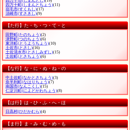
四万十市
(しまんとし)
(19)
四万十町
(しまんとちょう)
(11)
宿毛市
(すくもし)
(17)
須崎市
(すさきし)
(9)
【た行】た・ち・つ・て・と
田野町
(たのちょう)
(2)
津野町
(つのちょう)
(6)
東洋町
(とうようちょう)
(10)
土佐市
(とさし)
(16)
土佐清水市
(とさしみずし)
(15)
土佐町
(とさちょう)
(6)
【な行】な・に・ぬ・ね・の
中土佐町
(なかとさちょう)
(3)
奈半利町
(なはりちょう)
(7)
南国市
(なんこくし)
(15)
仁淀川町
(によどがわちょう)
(8)
【は行】は・ひ・ふ・へ・ほ
日高村
(ひだかむら)
(4)
【ま行】ま・み・む・め・も