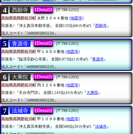
4
[Detail]
西願寺
[〒789-1231]
高知県高岡郡佐川町
永野３０４４番地
[地図等]
宗派名=『浄土真宗本願寺派』
全国135位(66カ寺)の『
西願寺
』
法人コード=「5490005003234」
5
[Detail]
青源寺
[〒789-1201]
高知県高岡郡佐川町
甲１４６０番地
[地図等]
宗派名=『臨済宗妙心寺派』
全国6,973位(1カ寺)の『
青源寺
』
法人コード=「4490005003235」
6
[Detail]
大乘院
[〒789-1203]
高知県高岡郡佐川町
丙３２５６番地
[地図等]
宗派名=『天台寺門宗』
全国1,145位(10カ寺)の『
大乘院
』
法人コード=「5490005003250」
7
[Detail]
法城寺
[〒789-1201]
高知県高岡郡佐川町
甲１０９６番地
[地図等]
宗派名=『浄土真宗本願寺派』
全国588位(20カ寺)の『
法城寺
』
法人コード=「9490005003222」