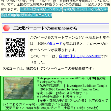
の『2,595.87ヶ寺』です。「第5位」は、京都府京都市東山区の『2,232.62ヶ
寺』です。全国の市区町村県別寺院ランキングの詳細は、下記のボタンで確
認できます。
市区町村別寺院数ランキング
寺院数順位(人口10万人当たり)
寺院数順位(面積100平方Km当たり)
二次元バーコードでSmartphoneから
このページをスマートフォンなどから読み込む場合
は、上記の
QRコード
を読み取ると、このページの
ホームページが表示されます。
このQRコードは、
自由に使えるQRCodeMaker
で作
りました。
（QRコードは、株式会社デンソーウェーブの登録商標です）
[This page was uploaded on 2026年07月28日(火曜
日)08時54分43秒]
『仏教寺院調査』 ｜ Investigate Buddhism Temple
｜
2012-2026
Created by
Search Temples Corp.
寺院・仏閣・お寺の
全国情報サイト
≪お寺総合調査・
検索サイト≫
【歴史・寺院の事が誰でもわかる】
お寺の数って
いくつあるの？－寺院・仏閣検索サイト全国版
【更新日時：2026年(令和08年)07月25日（土曜日）13時51分56秒】