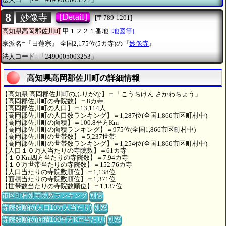
8
[Detail]
妙像寺
[〒789-1201]
高知県高岡郡佐川町
甲１２２１番地
[地図等]
宗派名=『日蓮宗』
全国2,175位(5カ寺)の『
妙像寺
』
法人コード=「2490005003253」
高知県高岡郡佐川町の詳細情報
【高知県 高岡郡佐川町のふりがな】＝「こうちけん さかわちょう」
【高岡郡佐川町の寺院数】＝8カ寺
【高岡郡佐川町の人口】＝13,114人
【高岡郡佐川町の人口数ランキング】＝1,287位(全国1,866市区町村中)
【高岡郡佐川町の面積】＝100.8平方Km
【高岡郡佐川町の面積ランキング】＝975位(全国1,866市区町村中)
【高岡郡佐川町の世帯数】＝5,237世帯
【高岡郡佐川町の世帯数ランキング】＝1,254位(全国1,866市区町村中)
【人口１０万人当たりの寺院数】＝61カ寺
【１０Km四方当たりの寺院数】＝7.94カ寺
【１０万世帯当たりの寺院数】＝152.76カ寺
【人口当たりの寺院数順位】＝1,138位
【面積当たりの寺院数順位】＝1,371位
【世帯数当たりの寺院数順位】＝1,137位
市区町村別寺院数ランキング
別窓
寺院数順位(人口10万人当たり)
別窓
寺院数順位(面積100平方Km当たり)
別窓