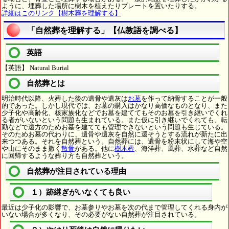
ように、埋葬した場所に樹木を植えたりプレートを置いたりする。
詳細はこのリンク【樹木葬を理解する】
「自然葬を理解する」【仏教語を調べる】
英語
【英語】 Natural Burial
自然葬とは
明治時代以降、火葬した後の遺骨や遺灰は
お墓
を作って納骨することが一般
的であった。しかし現代では、お墓の購入はかなり高価なものとなり、また
少子化や高齢化、核家族化などでお墓を建ててもそのお墓を引き継いでくれ
る者がいないという問題も生まれている。また仮に引き継いでくれても、転
勤などで遠方のためお墓を建てても管理できないという問題も生じている。
そのためお墓の代わりに、遺骨や遺灰を自然に還そうとする流れが新たに出
来つつある。それを自然葬という。自然葬には、遺骨を粉末状にして海や空
や山にそのまま撒く
散骨
がある。他に
樹木葬
、海洋葬、風葬、水葬など自然
に回帰するような葬り方も自然葬という。
自然葬が注目されている理由
１）跡継ぎがいなくても良い
最近は少子化の影響で、お墓参りやお墓を次の代まで管理してくれる身内が
いない場合が多くなり、その必要がない自然葬が注目されている。