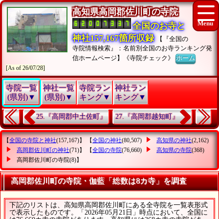
高知県高岡郡佐川町の寺院
全国のお寺と
神社157,167箇所収録
【『全国の
寺院情報検索』：名前別全国のお寺ランキング発
信ホームページ】《寺院チェック》
ホーム
[As of 26/07/28]
寺院一覧
神社一覧
寺院ラン
神社ラン
(県別)▼
(県別)▼
キング▼
キング▼
25.『高岡郡中土佐町』
27.『高岡郡越知町』
【
全国の寺院と神社
(157,167)】 【
全国の神社
(80,507)
高知県の神社
(2,162)
高岡郡佐川町の神社
(71)】 【
全国の寺院
(76,660)
高知県の寺院
(368)
高岡郡佐川町の寺院
(8)】
高岡郡佐川町の寺院・伽藍「総数は8カ寺」を調査
下記のリストは、高知県高岡郡佐川町にある全寺院を一覧表形式
で表示したものです。「2026年05月21日」時点において、全国に