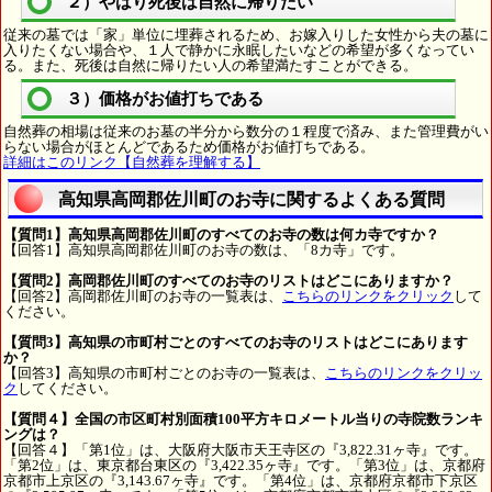
２）やはり死後は自然に帰りたい
従来の墓では「家」単位に埋葬されるため、お嫁入りした女性から夫の墓に
入りたくない場合や、１人で静かに永眠したいなどの希望が多くなってい
る。また、死後は自然に帰りたい人の希望満たすことができる。
３）価格がお値打ちである
自然葬の相場は従来のお墓の半分から数分の１程度で済み、また管理費がい
らない場合がほとんどであるため価格がお値打ちである。
詳細はこのリンク【自然葬を理解する】
高知県高岡郡佐川町のお寺に関するよくある質問
【質問1】高知県高岡郡佐川町のすべてのお寺の数は何カ寺ですか？
【回答1】高知県高岡郡佐川町のお寺の数は、「8カ寺」です。
【質問2】高岡郡佐川町のすべてのお寺のリストはどこにありますか？
【回答2】高岡郡佐川町のお寺の一覧表は、
こちらのリンクをクリック
して
ください。
【質問3】高知県の市町村ごとのすべてのお寺のリストはどこにあります
か？
【回答3】高知県の市町村ごとのお寺の一覧表は、
こちらのリンクをクリッ
ク
してください。
【質問４】全国の市区町村別面積100平方キロメートル当りの寺院数ランキ
ングは？
【回答４】「第1位」は、大阪府大阪市天王寺区の『3,822.31ヶ寺』です。
「第2位」は、東京都台東区の『3,422.35ヶ寺』です。「第3位」は、京都府
京都市上京区の『3,143.67ヶ寺』です。「第4位」は、京都府京都市下京区