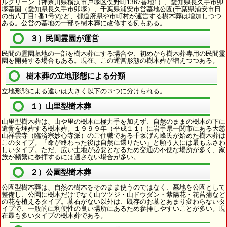
ルグリーン（神奈川県横浜市戸塚区俣野町1367番地1）、愛知県長久手市卯
塚墓園（愛知県長久手市卯塚）、千葉県浦安市営墓地公園(千葉県浦安市日
の出八丁目1番1号)など、都道府県や市町村が運営する樹木葬は増加しつつ
ある。公営の墓地の一部を樹木葬に改修する例もある。
３）民間霊園が運営
民間の霊園墓地の一部を樹木葬にする場合や、初めから樹木葬専用の民間霊
園を開発する場合もある。現在、この運営形態の樹木葬が増えつつある。
樹木葬の立地形態による分類
立地形態による違いは大きく以下の３つに分けられる。
１）山里型樹木葬
山里型樹木葬は、山や里の樹木に極力手を加えず、自然のままの樹木の下に
遺骨を埋葬する樹木葬。１９９９年（平成１１）に岩手県一関市にある大慈
山祥雲寺（臨済宗妙心寺派）のご住職である千坂げん峰氏が始めた樹木葬は
このタイプ。「命が終わった後は自然に還りたい」と願う人には最もふさわ
しいタイプ。ただ、広い土地が必要となるため交通の不便な場所が多く、家
族が頻繁に参拝するには適さない場合が多い。
２）公園型樹木葬
公園型樹木葬は、自然の樹木をそのまま使うのではなく、墓地を公園として
整備し、公園に樹木だけでなく山ツツジ・山ドウダン・紫陽花・花菖蒲など
の花を植えるタイプ。墓石がない以外は、既存のお墓とあまり変わらないタ
イプで、一般的に利便性の良い場所にあるため参拝しやすいことが多い。現
在最も多いタイプの樹木葬である。