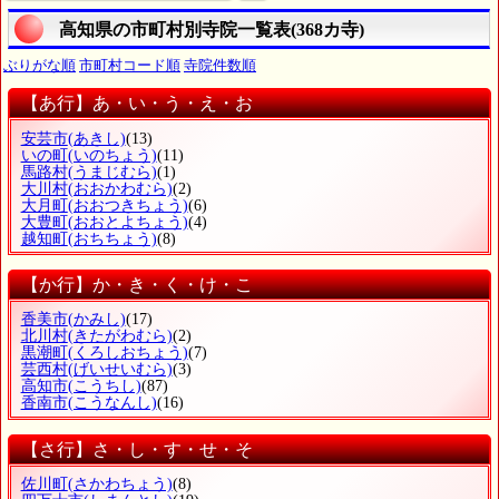
高知県の市町村別寺院一覧表(368カ寺)
ぶりがな順
市町村コード順
寺院件数順
【あ行】あ・い・う・え・お
安芸市
(あきし)
(13)
いの町
(いのちょう)
(11)
馬路村
(うまじむら)
(1)
大川村
(おおかわむら)
(2)
大月町
(おおつきちょう)
(6)
大豊町
(おおとよちょう)
(4)
越知町
(おちちょう)
(8)
【か行】か・き・く・け・こ
香美市
(かみし)
(17)
北川村
(きたがわむら)
(2)
黒潮町
(くろしおちょう)
(7)
芸西村
(げいせいむら)
(3)
高知市
(こうちし)
(87)
香南市
(こうなんし)
(16)
【さ行】さ・し・す・せ・そ
佐川町
(さかわちょう)
(8)