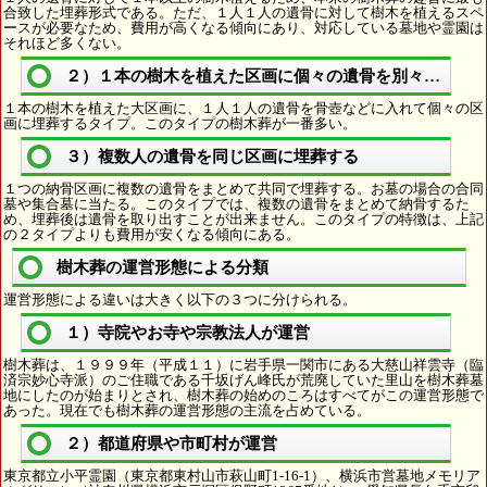
合致した埋葬形式である。ただ、１人１人の遺骨に対して樹木を植えるスペ
ースが必要なため、費用が高くなる傾向にあり、対応している墓地や霊園は
それほど多くない。
２）１本の樹木を植えた区画に個々の遺骨を別々に埋葬
１本の樹木を植えた大区画に、１人１人の遺骨を骨壺などに入れて個々の区
画に埋葬するタイプ。このタイプの樹木葬が一番多い。
３）複数人の遺骨を同じ区画に埋葬する
１つの納骨区画に複数の遺骨をまとめて共同で埋葬する。お墓の場合の合同
墓や集合墓に当たる。このタイプでは、複数の遺骨をまとめて納骨するた
め、埋葬後は遺骨を取り出すことが出来ません。このタイプの特徴は、上記
の２タイプよりも費用が安くなる傾向にある。
樹木葬の運営形態による分類
運営形態による違いは大きく以下の３つに分けられる。
１）寺院やお寺や宗教法人が運営
樹木葬は、１９９９年（平成１１）に岩手県一関市にある大慈山祥雲寺（臨
済宗妙心寺派）のご住職である千坂げん峰氏が荒廃していた里山を樹木葬墓
地にしたのが始まりとされ、樹木葬の始めのころはすべてがこの運営形態で
あった。現在でも樹木葬の運営形態の主流を占めている。
２）都道府県や市町村が運営
東京都立小平霊園（東京都東村山市萩山町1-16-1）、横浜市営墓地メモリア