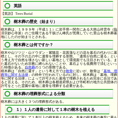
英語
【英語】 Trees Burial
樹木葬の歴史（始まり）
樹木葬は、１９９９年（平成１１）に岩手県一関市にある大慈山祥雲寺（臨
済宗妙心寺派）のご住職である千坂げん峰氏が荒廃していた里山を樹木葬墓
地にしたのが始まりとされる。
樹木葬とは何ですか？
樹木や山ツツジ・山ドウダン・紫陽花・花菖蒲などの花を墓石の代わりに墓
標とし、その下の土の中に遺骨を埋葬する形態。「遺骨が自然に還る」とい
う考え方で自然を壊さない新しい墓地として環境面でも注目されている。ま
た墓石がないため宗教に縛られないことや、墓石よりも低費用で済むといっ
た特徴がある。
自然葬
の１つの形態である。
樹木葬は「自然に還す」という考え方では
散骨
に近いが、散骨は「
墓地、埋
葬等に関する法律
」の枠外で行われているのに対し、樹木葬は「墓地、埋葬
等に関する法律」によって許可された墓地で埋葬されるため完全に合法であ
ると言える。そのため、樹木葬は各都道府県および市町村の地方公共団体の
許可をとった霊園や墓地に遺骨を埋葬する必要がある。
樹木葬の埋葬形式による分類
樹木葬には大きく３つの埋葬形式がある。
１）１人の遺骨に対して１本の樹木を植える
１人の遺骨に対して１本以上の樹木植えるため、本来の樹木葬の趣旨に最も