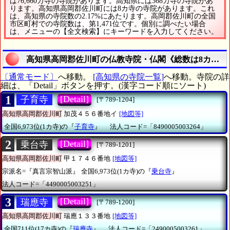
は76,660カ寺の寺院があります。高知県には368カ寺の寺院があ
ります。高知県高岡郡佐川町には8カ寺の寺院があります。これ
は、高知県の寺院数の2.17%にあたります。高岡郡佐川町の全国
市区町村での寺院数は、第1,471位です。個別に調べたい場合
は、メニューの【全文検索】にキーワードを入力してください。
高知県高岡郡佐川町の仏教寺院・仏閣《総数は8カ寺》
〔通常モード〕
へ移動。
[高知県の寺院一覧]
へ移動。寺院の詳
細は、「Detail」ボタンを押す。(漢字コード順にソート)
1
[Detail]
子育寺
[〒789-1204]
高知県高岡郡佐川町
加茂４５６番地イ
[地図等]
全国6,973位(1カ寺)の『
子育寺
』
法人コード=「8490005003264」
2
[Detail]
乗台寺
[〒789-1201]
高知県高岡郡佐川町
甲１７４６番地
[地図等]
宗派名=『真言宗智山派』
全国6,973位(1カ寺)の『
乗台寺
』
法人コード=「4490005003251」
3
[Detail]
瑞應寺
[〒789-1200]
高知県高岡郡佐川町
瑞應１３３番地
[地図等]
全国711位(17カ寺)の『
瑞應寺
』
法人コード=「2490005003261」