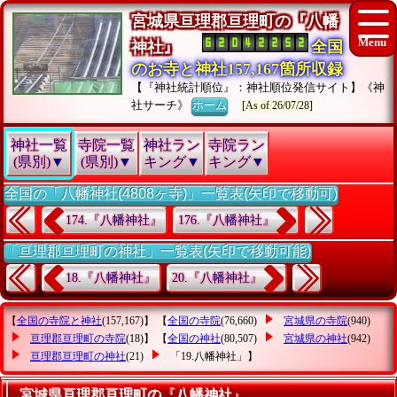
宮城県亘理郡亘理町の『八幡
神社』
全国
のお寺と神社157,167箇所収録
【『神社統計順位』：神社順位発信サイト】《神
社サーチ》
ホーム
[As of 26/07/28]
神社一覧
寺院一覧
神社ラン
寺院ラン
(県別)▼
(県別)▼
キング▼
キング▼
全国の「八幡神社(4808ヶ寺)」一覧表(矢印で移動可)
174.『八幡神社』
176.『八幡神社』
「亘理郡亘理町の神社」一覧表(矢印で移動可能)
18.『八幡神社』
20.『八幡神社』
【
全国の寺院と神社
(157,167)】 【
全国の寺院
(76,660)
宮城県の寺院
(940)
亘理郡亘理町の寺院
(18)】 【
全国の神社
(80,507)
宮城県の神社
(942)
亘理郡亘理町の神社
(21)
「19.八幡神社」
】
宮城県亘理郡亘理町の『八幡神社』