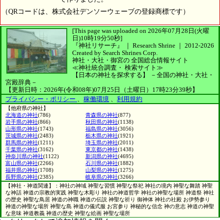
（QRコードは、株式会社デンソーウェーブの登録商標です）
[This page was uploaded on 2026年07月28日(火曜
日)10時19分50秒]
『神社リサーチ』 ｜ Research Shrine
｜
2012-2026
Created by
Search Shrines Corp.
神社・大社・御宮の
全国総合情報サイト
≪神社統合調査・
検索サイト≫
【日本の神社を探求する】
－全国の神社・大社・
宮殿辞典－
【更新日時：2026年(令和08年)07月25日（土曜日）17時23分39秒】
プライバシー・ポリシー
、
稼働環境
、
利用規約
【他府県の神社】
北海道の神社
(786)
青森県の神社
(877)
岩手県の神社
(866)
秋田県の神社
(1138)
山形県の神社
(1743)
福島県の神社
(3056)
茨城県の神社
(2483)
栃木県の神社
(1921)
群馬県の神社
(1211)
埼玉県の神社
(2011)
千葉県の神社
(3162)
東京都の神社
(1438)
神奈川県の神社
(1122)
新潟県の神社
(4695)
富山県の神社
(2266)
石川県の神社
(1882)
福井県の神社
(1708)
山梨県の神社
(1275)
長野県の神社
(2385)
岐阜県の神社
(3266)
【神社・神道関連】：神社の神域 神聖な習慣 神聖な祭祀 神社の境内 神聖な舞踏 神聖
な神話 神道の宗教的実践 神聖な木彫り 神社の神道哲学 神社の神聖な場所 神道祭 神社
の歴史 神聖な鳥居 神道の神職 神道の伝説 神聖な祈り 御神体 神社の社殿 お伊勢参り
神道の神聖な場所 神聖な島 神道の儀式服 お宮参り 神秘的な信念 神の意志 神道の神聖
な意味 神道教義 神道の歴史 神聖な絵画 神聖な場所