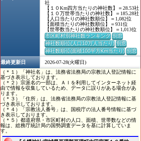
社
【１０Km四方当たりの神社数】＝28.53社
【１０万世帯当たりの神社数】＝185.28社
【人口当たりの神社数順位】＝1,082位
【面積当たりの神社数順位】＝931位
【世帯数当たりの神社数順位】＝1,013位
市区町村別神社数ランキング
別窓
神社数順位(人口10万人当たり)
別窓
神社数順位(面積100平方Km当たり)
別窓
最終更新日
2026-07-28(火曜日)
（＊１）「神社名」は、法務省法務局の宗教法人登記情報に
基づき表示しております。
（＊２）宗派名の一部は、ＡＩを利用してインターネット経
由で情報を収集しているため、データに誤りがある場合があ
ります。
（＊３）「住所」は、法務省法務局の宗教法人登記情報に基
づき表示しております。
（＊４）「宗教法人番号」は、国税庁の法人番号情報に基づ
き表示しております。
（＊５）都道府県・市区町村の人口、面積、世帯数などの情
報は、総務庁統計局の国勢調査データを基に計算していま
す。