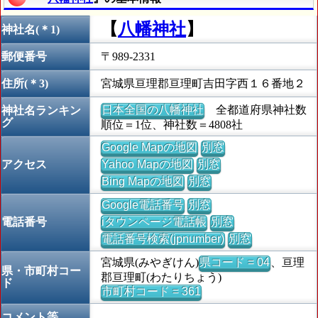
【
八幡神社
】
神社名(＊1)
郵便番号
〒989-2331
住所(＊3)
宮城県亘理郡亘理町吉田字西１６番地２
日本全国の八幡神社
全都道府県神社数
神社名ランキン
グ
順位＝1位、神社数＝4808社
Google Mapの地図
別窓
アクセス
Yahoo Mapの地図
別窓
Bing Mapの地図
別窓
Google電話番号
別窓
電話番号
iタウンページ電話帳
別窓
電話番号検索(jpnumber)
別窓
宮城県(みやぎけん)
県コード = 04
、亘理
県・市町村コー
郡亘理町(わたりちょう)
ド
市町村コード = 361
コメント等