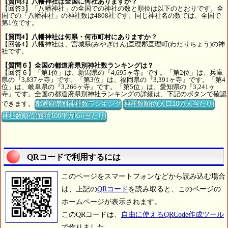
【質問3】八幡神社は全国に何社ありますか？
【回答3】「八幡神社」の全国での神社の数と順位は以下のとおりです。全
国での「八幡神社」の神社数は4808社です。同じ神社名の数では、全国で
第1位です。
【質問4】八幡神社は何県・何市町村にありますか？
【回答4】八幡神社は、宮城県(みやぎけん)亘理郡亘理町(わたりちょう)の神
社です。
【質問６】全国の都道府県別神社数ランキングは？
【回答６】「第1位」は、新潟県の『4,695ヶ寺』です。「第2位」は、兵庫
県の『3,837ヶ寺』です。「第3位」は、福岡県の『3,391ヶ寺』です。「第4
位」は、岐阜県の『3,266ヶ寺』です。「第5位」は、愛知県の『3,241ヶ
寺』です。全国の都道府県別神社ランキングの詳細は、下記のボタンで確認
できます。
都道府県別神社数ランキング
神社数順位(人口10万人当たり)
神社数順位(面積100平方Km当たり)
QRコードで利用するには
このページをスマートフォンなどから読み込む場合
は、上記の
QRコード
を読み取ると、このページの
ホームページが表示されます。
このQRコードは、
自由に使えるQRCode作成ツール
で作りました。