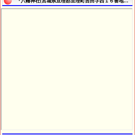
『八幡神社(宮城県亘理郡亘理町吉田字西１６番地２)