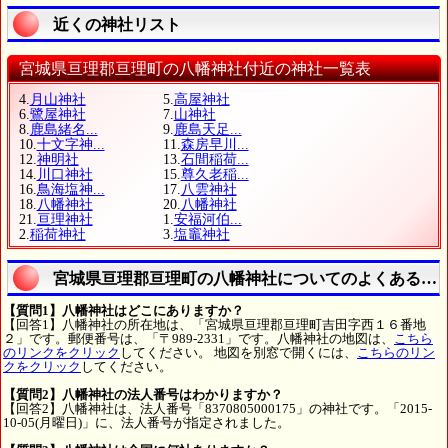
近くの神社リスト
宮城県亘理郡亘理町の八幡神社付近の神社一覧表
4.
月山神社
5.
高屋神社
6.
鷺屋神社
7.
山神社
8.
鹿島緒名...
9.
鹿島天足...
10.
十文字神...
11.
森房早川...
12.
神明社
13.
石間稲荷...
14.
川口神社
15.
尊久老稲...
16.
鳥海塩神...
17.
八雲神社
18.
八幡神社
20.
八幡神社
21.
亘理神社
1.
安福河伯...
2.
稲荷神社
3.
塩竈神社
宮城県亘理郡亘理町の八幡神社についてのよくある質
【質問1】八幡神社はどこにありますか？
【回答1】八幡神社の所在地は、「宮城県亘理郡亘理町吉田字西１６番地
２」です。郵便番号は、「〒989-2331」です。八幡神社の地図は、
こちら
のリンクをクリック
してください。 地図を別窓で開くには、
こちらのリン
クをクリック
してください。
【質問2】八幡神社の法人番号はわかりますか？
【回答2】八幡神社は、法人番号「8370805000175」の神社です。「2015-
10-05(月曜日)」に、法人番号が指定されました。