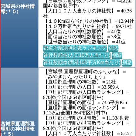
【宮城県の世帯数ランキング】＝14位(全
国47都道府県中)
宮城県の神社情
【人口１０万人当たりの神社数】＝40.36
報(＊５)
社
【１０Km四方当たりの神社数】＝12.94社
【１０万世帯当たりの神社数】＝99.71社
【人口当たりの神社数順位】＝41位
【面積当たりの神社数順位】＝38位
【世帯数当たりの神社数順位】＝41位
都道府県別神社数ランキング
別窓
神社数順位(人口10万人当たり)
別窓
神社数順位(面積100平方Km当たり)
別窓
【宮城県 亘理郡亘理町のふりがな】＝
「みやぎけん わたりちょう」
【亘理郡亘理町の神社数】＝21社
【亘理郡亘理町の人口】＝33,589人
【亘理郡亘理町の人口数ランキング】＝
870位(全国1,864市区町村中)
【亘理郡亘理町の面積】＝73.6平方Km
【亘理郡亘理町の面積ランキング】＝
1,132位(全国1,864市区町村中)
【亘理郡亘理町の世帯数】＝11,334世帯
【亘理郡亘理町の世帯数ランキング】＝
宮城県亘理郡亘
926位(全国1,864市区町村中)
理町の神社情報
【人口１０万人当たりの神社数】＝62.52
(＊５)