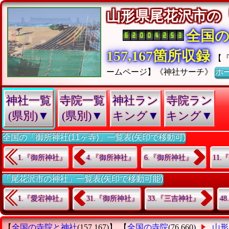
山形県尾花沢市の
全国
157,167箇所収録
【
ームページ】《神社サーチ》
ホ
神社一覧
寺院一覧
神社ラン
寺院ラン
(県別)▼
(県別)▼
キング▼
キング▼
全国の「御所神社(11ヶ寺)」一覧表(矢印で移動可)
1.『御所神社』
4.『御所神社』
6.『御所神社』
11
「尾花沢市の神社」一覧表(矢印で移動可能)
1.『愛宕神社』
31.『御所神社』
33.『三吉神社』
4
【
全国の寺院と神社
(157,167)】 【
全国の寺院
(76,660)
山形