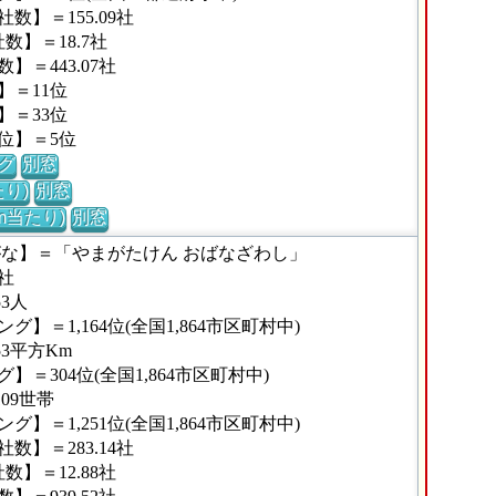
】＝155.09社
】＝18.7社
＝443.07社
】＝11位
】＝33位
位】＝5位
グ
別窓
り)
別窓
m当たり)
別窓
がな】＝「やまがたけん おばなざわし」
社
3人
＝1,164位(全国1,864市区町村中)
3平方Km
＝304位(全国1,864市区町村中)
09世帯
＝1,251位(全国1,864市区町村中)
】＝283.14社
】＝12.88社