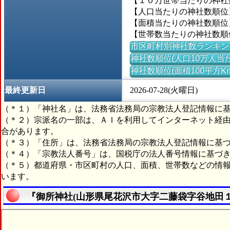
【１０万世帯当たりの神社数】
【人口当たりの神社数順位】
【面積当たりの神社数順位】＝
【世帯数当たりの神社数順位
市区町村別神社数ランキン
神社数順位(人口10万人当た
神社数順位(面積100平方K
最終更新日
2026-07-28(火曜日)
（＊１）「神社名」は、法務省法務局の宗教法人登記情報に
（＊２）宗派名の一部は、ＡＩを利用してインターネット経
合があります。
（＊３）「住所」は、法務省法務局の宗教法人登記情報に基
（＊４）「宗教法人番号」は、国税庁の法人番号情報に基づ
（＊５）都道府県・市区町村の人口、面積、世帯数などの情
います。
『御所神社(山形県尾花沢市大字二藤袋字谷地田