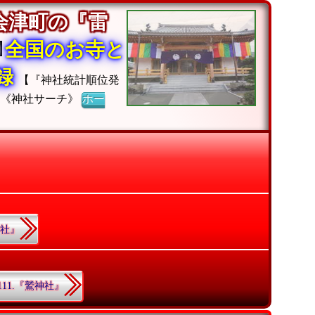
会津町の『雷
全国のお寺と
収録
【『神社統計順位発
】《神社サーチ》
ホー
神社』
111.『鷲神社』