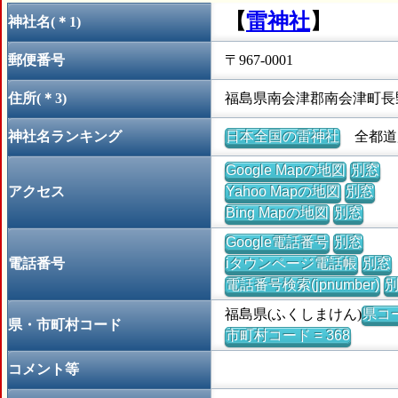
【
雷神社
】
神社名(＊1)
郵便番号
〒967-0001
住所(＊3)
福島県南会津郡南会津町長
神社名ランキング
日本全国の雷神社
全都道府
Google Mapの地図
別窓
アクセス
Yahoo Mapの地図
別窓
Bing Mapの地図
別窓
Google電話番号
別窓
電話番号
iタウンページ電話帳
別窓
電話番号検索(jpnumber)
福島県(ふくしまけん)
県コー
県・市町村コード
市町村コード = 368
コメント等