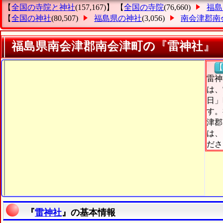
【
全国の寺院と神社
(157,167)】 【
全国の寺院
(76,660)
福島
【
全国の神社
(80,507)
福島県の神社
(3,056)
南会津郡南
福島県南会津郡南会津町の『雷神社』
【
雷神
は、
日」
す。
津郡
は、
ださ
『
雷神社
』の基本情報