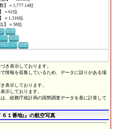
1,777.14社
】＝61位
1,316位
位】＝58位
グ
別窓
り)
別窓
m当たり)
別窓
基づき表示しております。
由で情報を収集しているため、データに誤りがある場
づき表示しております。
き表示しております。
報は、総務庁統計局の国勢調査データを基に計算して
７６１番地)』の航空写真