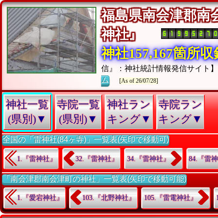
福島県南会津郡南
神社』
神社157,167箇所
信』：神社統計情報発信サイト
ム
[As of 26/07/28]
神社一覧
寺院一覧
神社ラン
寺院ラン
(県別)▼
(県別)▼
キング▼
キング▼
全国の「雷神社(84ヶ寺)」一覧表(矢印で移動可)
1.『雷神社』
32.『雷神社』
34.『雷神社』
84.『雷
「南会津郡南会津町の神社」一覧表(矢印で移動可能)
1.『愛宕神社』
103.『北野神社』
105.『雷電神社』