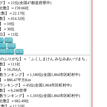
】＝21位(全国47都道府県中)
】＝159.66社
】＝22.17社
＝414.32社
】＝10位
】＝30位
位】＝11位
グ
別窓
り)
別窓
m当たり)
別窓
町のふりがな】＝「ふくしまけん みなみあいづまち」
】＝111社
16,264人
ンキング】＝1,180位(全国1,864市区町村中)
886.47平方Km
キング】＝45位(全国1,864市区町村中)
】＝6,246世帯
ンキング】＝1,165位(全国1,864市区町村中)
】＝682.49社
】＝12.52社