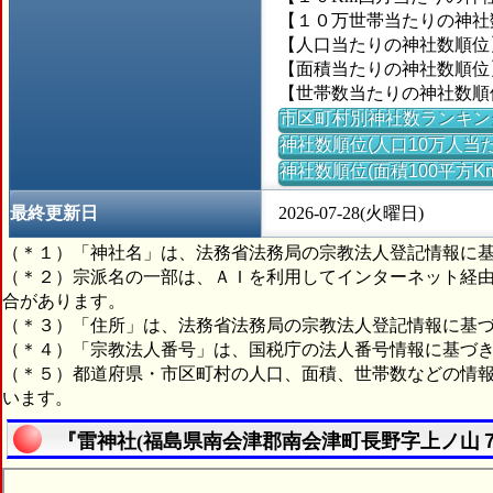
【１０万世帯当たりの神社数】＝
【人口当たりの神社数順位
【面積当たりの神社数順位】＝
【世帯数当たりの神社数順
市区町村別神社数ランキン
神社数順位(人口10万人当た
神社数順位(面積100平方K
最終更新日
2026-07-28(火曜日)
（＊１）「神社名」は、法務省法務局の宗教法人登記情報に
（＊２）宗派名の一部は、ＡＩを利用してインターネット経
合があります。
（＊３）「住所」は、法務省法務局の宗教法人登記情報に基
（＊４）「宗教法人番号」は、国税庁の法人番号情報に基づ
（＊５）都道府県・市区町村の人口、面積、世帯数などの情
います。
『雷神社(福島県南会津郡南会津町長野字上ノ山