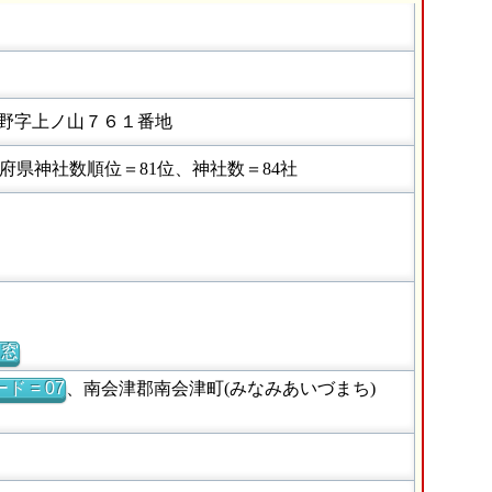
野字上ノ山７６１番地
県神社数順位＝81位、神社数＝84社
別窓
ド = 07
、南会津郡南会津町(みなみあいづまち)