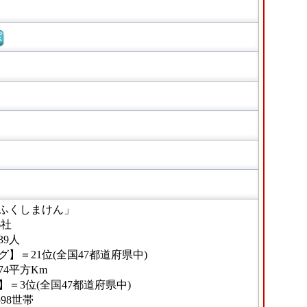
窓
ふくしまけん」
6社
39人
】＝21位(全国47都道府県中)
74平方Km
＝3位(全国47都道府県中)
98世帯