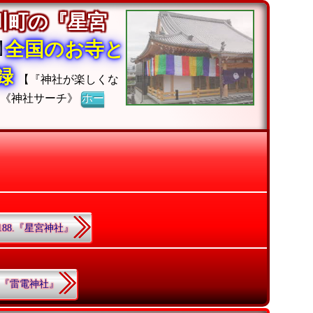
川町の『星宮
全国のお寺と
収録
【『神社が楽しくな
】《神社サーチ》
ホー
188.『星宮神社』
1.『雷電神社』