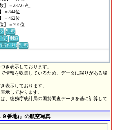
＝287.65社
＝844位
＝462位
】＝791位
グ
別窓
り)
別窓
m当たり)
別窓
基づき表示しております。
由で情報を収集しているため、データに誤りがある場
づき表示しております。
き表示しております。
報は、総務庁統計局の国勢調査データを基に計算して
１９番地)』の航空写真