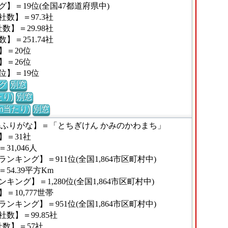
】＝19位(全国47都道府県中)
数】＝97.3社
】＝29.98社
＝251.74社
】＝20位
】＝26位
位】＝19位
グ
別窓
り)
別窓
m当たり)
別窓
のふりがな】＝「とちぎけん かみのかわまち」
】＝31社
1,046人
キング】＝911位(全国1,864市区町村中)
4.39平方Km
ング】＝1,280位(全国1,864市区町村中)
10,777世帯
キング】＝951位(全国1,864市区町村中)
数】＝99.85社
数】＝57社