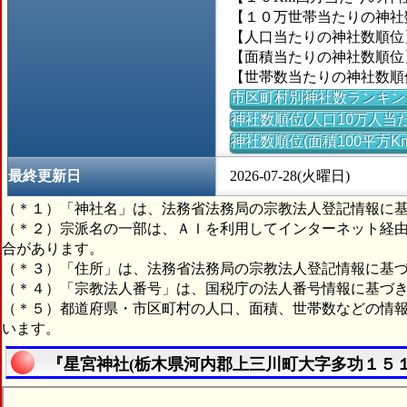
【１０万世帯当たりの神社数】
【人口当たりの神社数順位】
【面積当たりの神社数順位】
【世帯数当たりの神社数順位
市区町村別神社数ランキン
神社数順位(人口10万人当た
神社数順位(面積100平方K
最終更新日
2026-07-28(火曜日)
（＊１）「神社名」は、法務省法務局の宗教法人登記情報に
（＊２）宗派名の一部は、ＡＩを利用してインターネット経
合があります。
（＊３）「住所」は、法務省法務局の宗教法人登記情報に基
（＊４）「宗教法人番号」は、国税庁の法人番号情報に基づ
（＊５）都道府県・市区町村の人口、面積、世帯数などの情
います。
『星宮神社(栃木県河内郡上三川町大字多功１５