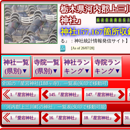
栃木県河内郡上三
神社』
神社157,167箇所
る』：神社統計情報発信サイト
ム
[As of 26/07/28]
神社一覧
寺院一覧
神社ラン
寺院ラン
(県別)▼
(県別)▼
キング▼
キング▼
全国の「星宮神社(188ヶ寺)」一覧表(矢印で移動可)
1.『星宮神社』
145.『星宮神社』
147.『星宮神社』
「河内郡上三川町の神社」一覧表(矢印で移動可能)
1.『愛宕神社』
16.『星宮神社』
18.『星宮神社』
3