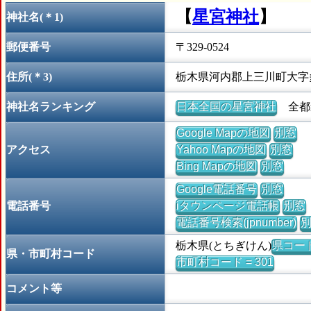
【
星宮神社
】
神社名(＊1)
郵便番号
〒329-0524
住所(＊3)
栃木県河内郡上三川町大字
神社名ランキング
日本全国の星宮神社
全都道
Google Mapの地図
別窓
アクセス
Yahoo Mapの地図
別窓
Bing Mapの地図
別窓
Google電話番号
別窓
電話番号
iタウンページ電話帳
別窓
電話番号検索(jpnumber)
栃木県(とちぎけん)
県コード 
県・市町村コード
市町村コード = 301
コメント等