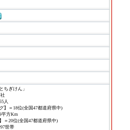
窓
とちぎけん」
1社
55人
】＝18位(全国47都道府県中)
09平方Km
＝20位(全国47都道府県中)
97世帯