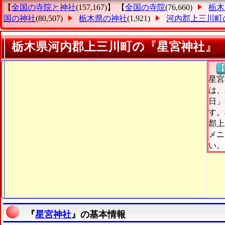
【
全国の寺院と神社
(157,167)】 【
全国の寺院
(76,660)
栃木
国の神社
(80,507)
栃木県の神社
(1,921)
河内郡上三川町
栃木県河内郡上三川町の『星宮神社』
【
星宮
は、
日」
す。
郡上
メニ
い。
『
星宮神社
』の基本情報