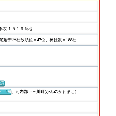
多功１５１９番地
府県神社数順位＝47位、神社数＝188社
別窓
= 09
、河内郡上三川町(かみのかわまち)