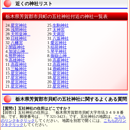
近くの神社リスト
栃木県芳賀郡市貝町の五社神社付近の神社一覧表
24.
星宮神社
25.
生駒神社
26.
浅間神社
27.
太神宮
28.
天照皇神...
29.
天満宮
30.
日枝神社
31.
八坂神社
32.
八幡宮
1.
愛宕神社
2.
闇龗神社
3.
稲荷神社
4.
加波山神...
5.
琴平神社
6.
熊野神社
8.
御嶽山神...
9.
高雄神社
10.
高靇神社
11.
高龗神社
12.
高龗神社
13.
三輪神社
14.
鹿嶋神社
15.
星宮神社
16.
星宮神社
17.
星宮神社
18.
星宮神社
19.
星宮神社
20.
星宮神社
21.
星宮神社
22.
星宮神社
栃木県芳賀郡市貝町の五社神社に関するよくある質問
【質問1】五社神社の住所はどこですか？
【回答1】五社神社の住所は、「栃木県芳賀郡市貝町大字市塙３４９８番
地」です。郵便番号は、「〒321-3423」です。五社神社の地図は、
こちら
のリンクをクリック
してください。 地図を別窓で開くには、
こちらのリン
クをクリック
してください。