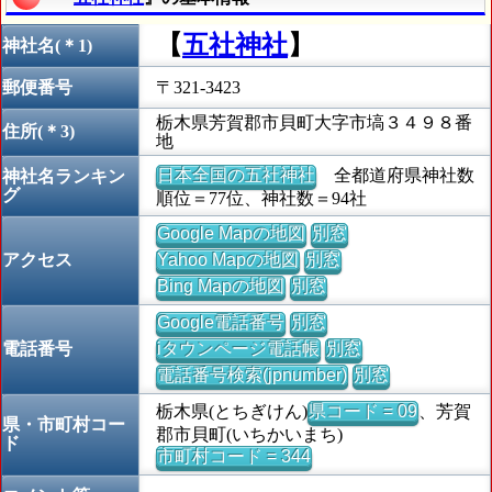
【
五社神社
】
神社名(＊1)
郵便番号
〒321-3423
栃木県芳賀郡市貝町大字市塙３４９８番
住所(＊3)
地
日本全国の五社神社
全都道府県神社数
神社名ランキン
グ
順位＝77位、神社数＝94社
Google Mapの地図
別窓
アクセス
Yahoo Mapの地図
別窓
Bing Mapの地図
別窓
Google電話番号
別窓
電話番号
iタウンページ電話帳
別窓
電話番号検索(jpnumber)
別窓
栃木県(とちぎけん)
県コード = 09
、芳賀
県・市町村コー
郡市貝町(いちかいまち)
ド
市町村コード = 344