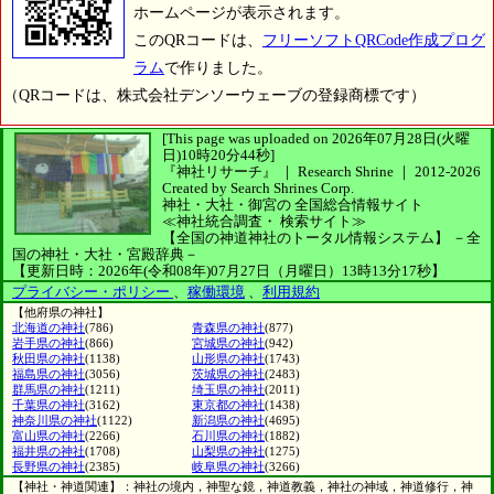
ホームページが表示されます。
このQRコードは、
フリーソフトQRCode作成プログ
ラム
で作りました。
（QRコードは、株式会社デンソーウェーブの登録商標です）
[This page was uploaded on 2026年07月28日(火曜
日)10時20分44秒]
『神社リサーチ』 ｜ Research Shrine
｜
2012-2026
Created by
Search Shrines Corp.
神社・大社・御宮の
全国総合情報サイト
≪神社統合調査・
検索サイト≫
【全国の神道神社のトータル情報システム】
－全
国の神社・大社・宮殿辞典－
【更新日時：2026年(令和08年)07月27日（月曜日）13時13分17秒】
プライバシー・ポリシー
、
稼働環境
、
利用規約
【他府県の神社】
北海道の神社
(786)
青森県の神社
(877)
岩手県の神社
(866)
宮城県の神社
(942)
秋田県の神社
(1138)
山形県の神社
(1743)
福島県の神社
(3056)
茨城県の神社
(2483)
群馬県の神社
(1211)
埼玉県の神社
(2011)
千葉県の神社
(3162)
東京都の神社
(1438)
神奈川県の神社
(1122)
新潟県の神社
(4695)
富山県の神社
(2266)
石川県の神社
(1882)
福井県の神社
(1708)
山梨県の神社
(1275)
長野県の神社
(2385)
岐阜県の神社
(3266)
【神社・神道関連】：神社の境内，神聖な鏡，神道教義，神社の神域，神道修行，神