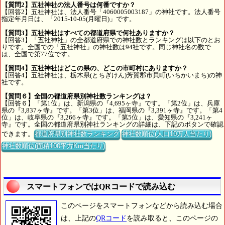
【質問2】五社神社の法人番号は何番ですか？
【回答2】五社神社は、法人番号「4060005003187」の神社です。法人番号
指定年月日は、「2015-10-05(月曜日)」です。
【質問3】五社神社はすべての都道府県で何社ありますか？
【回答3】「五社神社」の全都道府県での神社数とランキングは以下のとお
りです。全国での「五社神社」の神社数は94社です。同じ神社名の数で
は、全国で第77位です。
【質問4】五社神社はどこの県の、どこの市町村にありますか？
【回答4】五社神社は、栃木県(とちぎけん)芳賀郡市貝町(いちかいまち)の神
社です。
【質問６】全国の都道府県別神社数ランキングは？
【回答６】「第1位」は、新潟県の『4,695ヶ寺』です。「第2位」は、兵庫
県の『3,837ヶ寺』です。「第3位」は、福岡県の『3,391ヶ寺』です。「第4
位」は、岐阜県の『3,266ヶ寺』です。「第5位」は、愛知県の『3,241ヶ
寺』です。全国の都道府県別神社ランキングの詳細は、下記のボタンで確認
できます。
都道府県別神社数ランキング
神社数順位(人口10万人当たり)
神社数順位(面積100平方Km当たり)
スマートフォンではQRコードで読み込む
このページをスマートフォンなどから読み込む場合
は、上記の
QRコード
を読み取ると、このページの