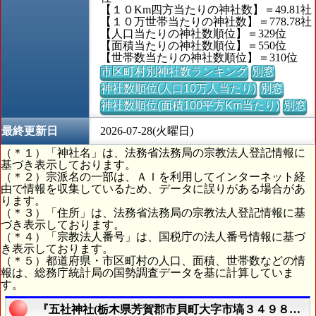
【１０Km四方当たりの神社数】＝49.81社
【１０万世帯当たりの神社数】＝778.78社
【人口当たりの神社数順位】＝329位
【面積当たりの神社数順位】＝550位
【世帯数当たりの神社数順位】＝310位
市区町村別神社数ランキング
別窓
神社数順位(人口10万人当たり)
別窓
神社数順位(面積100平方Km当たり)
別窓
最終更新日
2026-07-28(火曜日)
（＊１）「神社名」は、法務省法務局の宗教法人登記情報に
基づき表示しております。
（＊２）宗派名の一部は、ＡＩを利用してインターネット経
由で情報を収集しているため、データに誤りがある場合があ
ります。
（＊３）「住所」は、法務省法務局の宗教法人登記情報に基
づき表示しております。
（＊４）「宗教法人番号」は、国税庁の法人番号情報に基づ
き表示しております。
（＊５）都道府県・市区町村の人口、面積、世帯数などの情
報は、総務庁統計局の国勢調査データを基に計算していま
す。
『五社神社(栃木県芳賀郡市貝町大字市塙３４９８番地