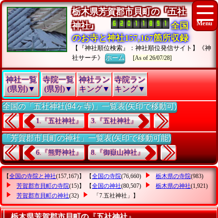
栃木県芳賀郡市貝町の『五社
神社』
全国
のお寺と神社157,167箇所収録
【『神社順位検索』：神社順位発信サイト】《神
社サーチ》
ホーム
[As of 26/07/28]
神社一覧
寺院一覧
神社ラン
寺院ラン
(県別)▼
(県別)▼
キング▼
キング▼
全国の「五社神社(94ヶ寺)」一覧表(矢印で移動可)
1.『五社神社』
3.『五社神社』
「芳賀郡市貝町の神社」一覧表(矢印で移動可能)
6.『熊野神社』
8.『御嶽山神社』
【
全国の寺院と神社
(157,167)】 【
全国の寺院
(76,660)
栃木県の寺院
(983)
芳賀郡市貝町の寺院
(15)】 【
全国の神社
(80,507)
栃木県の神社
(1,921)
芳賀郡市貝町の神社
(32)
「7.五社神社」
】
栃木県芳賀郡市貝町の『五社神社』