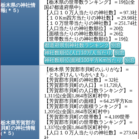
【栃木県の世帯数ランキング】＝19位(全
栃木県の神社情
国47都道府県中)
報(＊５)
【人口１０万人当たりの神社数】＝97.3社
【１０Km四方当たりの神社数】＝29.98社
【１０万世帯当たりの神社数】＝251.74社
【人口当たりの神社数順位】＝20位
【面積当たりの神社数順位】＝26位
【世帯数当たりの神社数順位】＝19位
都道府県別神社数ランキング
別窓
神社数順位(人口10万人当たり)
別窓
神社数順位(面積100平方Km当たり)
別窓
【栃木県 芳賀郡市貝町のふりがな】＝
「とちぎけん いちかいまち」
【芳賀郡市貝町の神社数】＝32社
【芳賀郡市貝町の人口】＝11,720人
【芳賀郡市貝町の人口数ランキング】＝
1,311位(全国1,864市区町村中)
【芳賀郡市貝町の面積】＝64.25平方Km
【芳賀郡市貝町の面積ランキング】＝
1,205位(全国1,864市区町村中)
【芳賀郡市貝町の世帯数】＝4,109世帯
【芳賀郡市貝町の世帯数ランキング】＝
栃木県芳賀郡市
1,337位(全国1,864市区町村中)
貝町の神社情報
【人口１０万人当たりの神社数】＝273.04
(＊５)
社