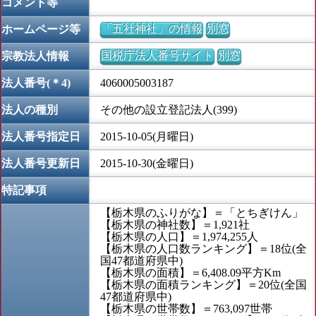
コメント等
「五社神社」の情報
別窓
ホームページ等
国税庁法人番号サイト
別窓
宗教法人情報
法人番号(＊4)
4060005003187
法人の種別
その他の設立登記法人(399)
法人番号指定日
2015-10-05(月曜日)
法人番号更新日
2015-10-30(金曜日)
特記事項
【栃木県のふりがな】＝「とちぎけん」
【栃木県の神社数】＝1,921社
【栃木県の人口】＝1,974,255人
【栃木県の人口数ランキング】＝18位(全
国47都道府県中)
【栃木県の面積】＝6,408.09平方Km
【栃木県の面積ランキング】＝20位(全国
47都道府県中)
【栃木県の世帯数】＝763,097世帯