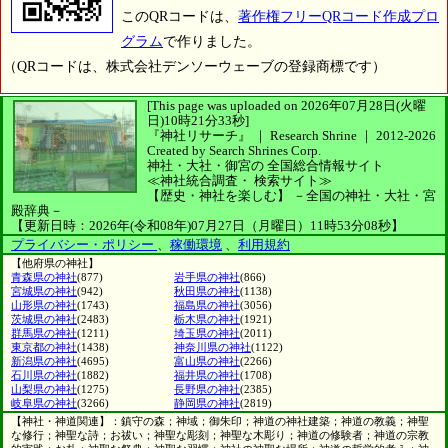
このQRコードは、
著作権フリーQRコード作成プロ
グラム
で作りました。
（QRコードは、株式会社デンソーウェーブの登録商標です）
[This page was uploaded on 2026年07月28日(火曜
日)10時21分33秒]
『神社リサーチ』 ｜ Research Shrine
｜
2012-2026
Created by
Search Shrines Corp.
神社・大社・御宮の
全国総合情報サイト
≪神社統合調査・
検索サイト≫
【歴史・神社を楽しむ】
－全国の神社・大社・宮
殿辞典－
【更新日時：2026年(令和08年)07月27日（月曜日）11時53分08秒】
プライバシー・ポリシー
、
稼働環境
、
利用規約
【他府県の神社】
青森県の神社
(877)
岩手県の神社
(866)
宮城県の神社
(942)
秋田県の神社
(1138)
山形県の神社
(1743)
福島県の神社
(3056)
茨城県の神社
(2483)
栃木県の神社
(1921)
群馬県の神社
(1211)
埼玉県の神社
(2011)
東京都の神社
(1438)
神奈川県の神社
(1122)
新潟県の神社
(4695)
富山県の神社
(2266)
石川県の神社
(1882)
福井県の神社
(1708)
山梨県の神社
(1275)
長野県の神社
(2385)
岐阜県の神社
(3266)
静岡県の神社
(2819)
【神社・神道関連】：鎮守の森；神域；御朱印；神道の神社建築；神道の教義；神聖
な修行；神聖な詩；お祓い；神聖な彫刻；神聖な木彫り；神道の修験者；神道の宗教