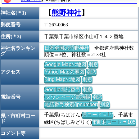
【
熊野神社
】
神社名(＊1)
郵便番号
〒267-0063
住所(＊3)
千葉県千葉市緑区小山町１４２番地
日本全国の熊野神社
全都道府県神社数
神社名ランキン
グ
順位＝3位、神社数＝2133社
Google Mapの地図
別窓
アクセス
Yahoo Mapの地図
別窓
Bing Mapの地図
別窓
Google電話番号
別窓
電話番号
iタウンページ電話帳
別窓
電話番号検索(jpnumber)
別窓
千葉県(ちばけん)
県コード = 12
、千葉市
県・市町村コー
ド
緑区(ちばしみどりく)
市町村コード = 105
コメント等