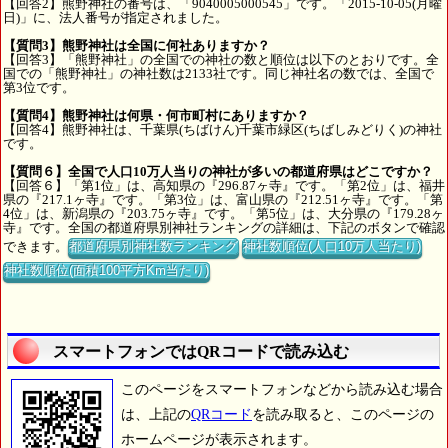
【回答2】熊野神社の番号は、「9040005000545」です。「2015-10-05(月曜
日)」に、法人番号が指定されました。
【質問3】熊野神社は全国に何社ありますか？
【回答3】「熊野神社」の全国での神社の数と順位は以下のとおりです。全
国での「熊野神社」の神社数は2133社です。同じ神社名の数では、全国で
第3位です。
【質問4】熊野神社は何県・何市町村にありますか？
【回答4】熊野神社は、千葉県(ちばけん)千葉市緑区(ちばしみどりく)の神社
です。
【質問６】全国で人口10万人当りの神社が多いの都道府県はどこですか？
【回答６】「第1位」は、高知県の『296.87ヶ寺』です。「第2位」は、福井
県の『217.1ヶ寺』です。「第3位」は、富山県の『212.51ヶ寺』です。「第
4位」は、新潟県の『203.75ヶ寺』です。「第5位」は、大分県の『179.28ヶ
寺』です。全国の都道府県別神社ランキングの詳細は、下記のボタンで確認
できます。
都道府県別神社数ランキング
神社数順位(人口10万人当たり)
神社数順位(面積100平方Km当たり)
スマートフォンではQRコードで読み込む
このページをスマートフォンなどから読み込む場合
は、上記の
QRコード
を読み取ると、このページの
ホームページが表示されます。