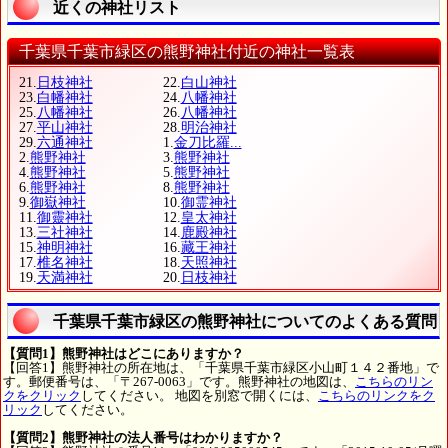
近くの神社リスト
千葉県千葉市緑区の熊野神社付近の神社一覧表
21.
日枝神社
22.
白山神社
23.
白幡神社
24.
八幡神社
25.
八幡神社
26.
八幡神社
27.
平山神社
28.
明治神社
29.
六通神社
1.
金刀比羅...
2.
熊野神社
3.
熊野神社
4.
熊野神社
5.
熊野神社
6.
熊野神社
8.
熊野神社
9.
御嶽神社
10.
御霊神社
11.
御靈神社
12.
皇太神社
13.
三社神社
14.
鹿殿神社
15.
神明神社
16.
藏王神社
17.
椎名神社
18.
天照神社
19.
天満神社
20.
日枝神社
千葉県千葉市緑区の熊野神社についてのよくある質問
【質問1】熊野神社はどこにありますか？
【回答1】熊野神社の所在地は、「千葉県千葉市緑区小山町１４２番地」で
す。郵便番号は、「〒267-0063」です。熊野神社の地図は、
こちらのリン
クをクリック
してください。 地図を別窓で開くには、
こちらのリンクをク
リック
してください。
【質問2】熊野神社の法人番号はわかりますか？