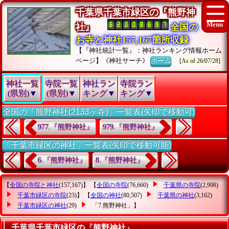
千葉県千葉市緑区の『熊野神
社』
全国の
お寺と神社157,167箇所収録
【『神社統計一覧』：神社ランキング情報ホーム
ページ】《神社サーチ》
ホーム
[As of 26/07/28]
神社一覧
寺院一覧
神社ラン
寺院ラン
(県別)▼
(県別)▼
キング▼
キング▼
全国の「熊野神社(2133ヶ寺)」一覧表(矢印で移動可)
977.『熊野神社』
979.『熊野神社』
「千葉市緑区の神社」一覧表(矢印で移動可能)
6.『熊野神社』
8.『熊野神社』
【
全国の寺院と神社
(157,167)】 【
全国の寺院
(76,660)
千葉県の寺院
(2,998)
千葉市緑区の寺院
(23)】 【
全国の神社
(80,507)
千葉県の神社
(3,162)
千葉市緑区の神社
(29)
「7.熊野神社」
】
千葉県千葉市緑区の『熊野神社』