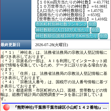
【１０Km四方当たりの神社数】＝43.77社
【１０万世帯当たりの神社数】＝61.98社
【人口当たりの神社数順位】＝1,457位
【面積当たりの神社数順位】＝653位
【世帯数当たりの神社数順位】＝1,416位
市区町村別神社数ランキング
別窓
神社数順位(人口10万人当たり)
別窓
神社数順位(面積100平方Km当たり)
別窓
最終更新日
2026-07-28(火曜日)
（＊１）「神社名」は、法務省法務局の宗教法人登記情報に
基づき表示しております。
（＊２）宗派名の一部は、ＡＩを利用してインターネット経
由で情報を収集しているため、データに誤りがある場合があ
ります。
（＊３）「住所」は、法務省法務局の宗教法人登記情報に基
づき表示しております。
（＊４）「宗教法人番号」は、国税庁の法人番号情報に基づ
き表示しております。
（＊５）都道府県・市区町村の人口、面積、世帯数などの情
報は、総務庁統計局の国勢調査データを基に計算していま
す。
『熊野神社(千葉県千葉市緑区小山町１４２番地)』の