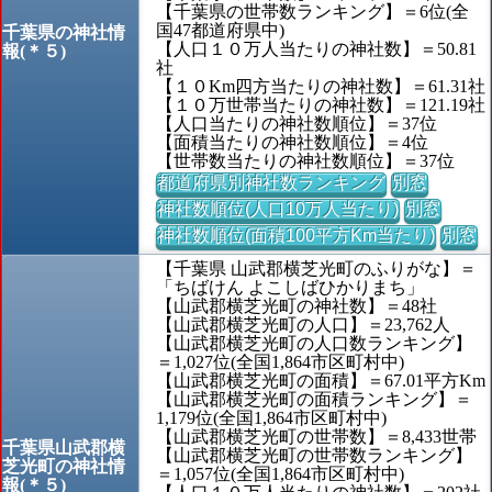
【千葉県の世帯数ランキング】＝6位(全
国47都道府県中)
千葉県の神社情
【人口１０万人当たりの神社数】＝50.81
報(＊５)
社
【１０Km四方当たりの神社数】＝61.31社
【１０万世帯当たりの神社数】＝121.19社
【人口当たりの神社数順位】＝37位
【面積当たりの神社数順位】＝4位
【世帯数当たりの神社数順位】＝37位
都道府県別神社数ランキング
別窓
神社数順位(人口10万人当たり)
別窓
神社数順位(面積100平方Km当たり)
別窓
【千葉県 山武郡横芝光町のふりがな】＝
「ちばけん よこしばひかりまち」
【山武郡横芝光町の神社数】＝48社
【山武郡横芝光町の人口】＝23,762人
【山武郡横芝光町の人口数ランキング】
＝1,027位(全国1,864市区町村中)
【山武郡横芝光町の面積】＝67.01平方Km
【山武郡横芝光町の面積ランキング】＝
1,179位(全国1,864市区町村中)
【山武郡横芝光町の世帯数】＝8,433世帯
千葉県山武郡横
【山武郡横芝光町の世帯数ランキング】
芝光町の神社情
＝1,057位(全国1,864市区町村中)
報(＊５)