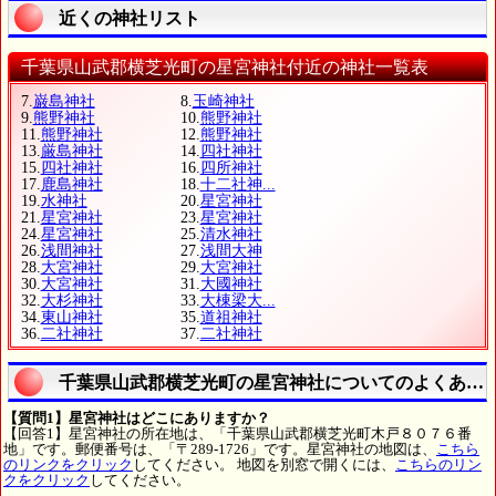
近くの神社リスト
千葉県山武郡横芝光町の星宮神社付近の神社一覧表
7.
巌島神社
8.
玉崎神社
9.
熊野神社
10.
熊野神社
11.
熊野神社
12.
熊野神社
13.
厳島神社
14.
四社神社
15.
四社神社
16.
四所神社
17.
鹿島神社
18.
十二社神...
19.
水神社
20.
星宮神社
21.
星宮神社
23.
星宮神社
24.
星宮神社
25.
清水神社
26.
浅間神社
27.
浅間大神
28.
大宮神社
29.
大宮神社
30.
大宮神社
31.
大國神社
32.
大杉神社
33.
大棟梁大...
34.
東山神社
35.
道祖神社
36.
二社神社
37.
二社神社
千葉県山武郡横芝光町の星宮神社についてのよくある
【質問1】星宮神社はどこにありますか？
【回答1】星宮神社の所在地は、「千葉県山武郡横芝光町木戸８０７６番
地」です。郵便番号は、「〒289-1726」です。星宮神社の地図は、
こちら
のリンクをクリック
してください。 地図を別窓で開くには、
こちらのリン
クをクリック
してください。