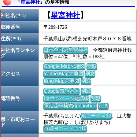
『
星宮神社
』の基本情報
【
星宮神社
】
神社名(＊1)
郵便番号
〒289-1726
住所(＊3)
千葉県山武郡横芝光町木戸８０７６番地
日本全国の星宮神社
全都道府県神社数
神社名ランキン
グ
順位＝47位、神社数＝188社
Google Mapの地図
別窓
アクセス
Yahoo Mapの地図
別窓
Bing Mapの地図
別窓
Google電話番号
別窓
電話番号
iタウンページ電話帳
別窓
電話番号検索(jpnumber)
別窓
千葉県(ちばけん)
県コード = 12
、山武郡
県・市町村コー
横芝光町(よこしばひかりまち)
ド
市町村コード = 410