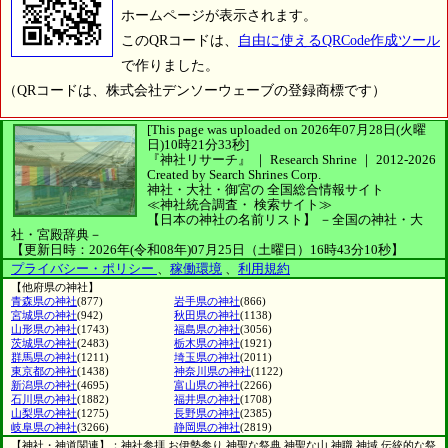
ホームページが表示されます。
このQRコードは、
自由に使えるQRCode作成ツール
で作りました。
（QRコードは、株式会社デンソーウェーブの登録商標です）
[This page was uploaded on 2026年07月28日(火曜
日)10時21分33秒]
『神社リサーチ』 ｜ Research Shrine
｜
2012-2026
Created by
Search Shrines Corp.
神社・大社・御宮の
全国総合情報サイト
≪神社統合調査・
検索サイト≫
【日本の神社の名前リスト】
－全国の神社・大
社・宮殿辞典－
【更新日時：2026年(令和08年)07月25日（土曜日）16時43分10秒】
プライバシー・ポリシー
、
稼働環境
、
利用規約
【他府県の神社】
青森県の神社
(877)
岩手県の神社
(866)
宮城県の神社
(942)
秋田県の神社
(1138)
山形県の神社
(1743)
福島県の神社
(3056)
茨城県の神社
(2483)
栃木県の神社
(1921)
群馬県の神社
(1211)
埼玉県の神社
(2011)
東京都の神社
(1438)
神奈川県の神社
(1122)
新潟県の神社
(4695)
富山県の神社
(2266)
石川県の神社
(1882)
福井県の神社
(1708)
山梨県の神社
(1275)
長野県の神社
(2385)
岐阜県の神社
(3266)
静岡県の神社
(2819)
【神社・神道関連】：神社参拝 お伊勢参り 神聖な祭典 神聖な山 神職 神域 伝統的な祭