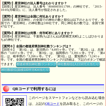
【質問2】星宮神社の法人番号はわかりますか？
【回答2】星宮神社は、法人番号「8040005011799」の神社です。「2015-
10-05(月曜日)」に、法人番号が指定されました。
【質問3】星宮神社は全国に何社ありますか？
【回答3】「星宮神社」の全国での神社の数と順位は以下のとおりです。全
国での「星宮神社」の神社数は188社です。同じ神社名の数では、全国で第
47位です。
【質問4】星宮神社は何県・何市町村にありますか？
【回答4】星宮神社は、千葉県(ちばけん)山武郡横芝光町(よこしばひかりま
ち)の神社です。
【質問６】全国の都道府県別神社数ランキングは？
【回答６】「第1位」は、新潟県の『4,695ヶ寺』です。「第2位」は、兵庫
県の『3,837ヶ寺』です。「第3位」は、福岡県の『3,391ヶ寺』です。「第4
位」は、岐阜県の『3,266ヶ寺』です。「第5位」は、愛知県の『3,241ヶ
寺』です。全国の都道府県別神社ランキングの詳細は、下記のボタンで確認
できます。
都道府県別神社数ランキング
神社数順位(人口10万人当たり)
神社数順位(面積100平方Km当たり)
QRコードで利用するには
このページをスマートフォンなどから読み込む場合
は、上記の
QRコード
を読み取ると、このページの