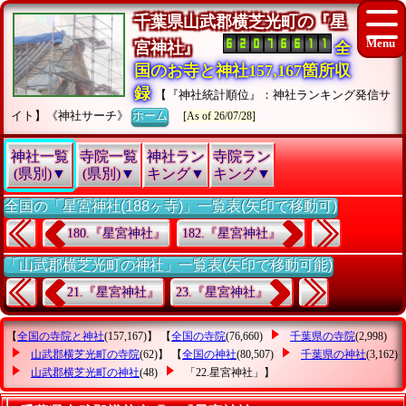
千葉県山武郡横芝光町の『星
宮神社』
全
国のお寺と神社157,167箇所収
録
【『神社統計順位』：神社ランキング発信サ
イト】《神社サーチ》
ホーム
[As of 26/07/28]
神社一覧
寺院一覧
神社ラン
寺院ラン
(県別)▼
(県別)▼
キング▼
キング▼
全国の「星宮神社(188ヶ寺)」一覧表(矢印で移動可)
180.『星宮神社』
182.『星宮神社』
「山武郡横芝光町の神社」一覧表(矢印で移動可能)
21.『星宮神社』
23.『星宮神社』
【
全国の寺院と神社
(157,167)】 【
全国の寺院
(76,660)
千葉県の寺院
(2,998)
山武郡横芝光町の寺院
(62)】 【
全国の神社
(80,507)
千葉県の神社
(3,162)
山武郡横芝光町の神社
(48)
「22.星宮神社」
】