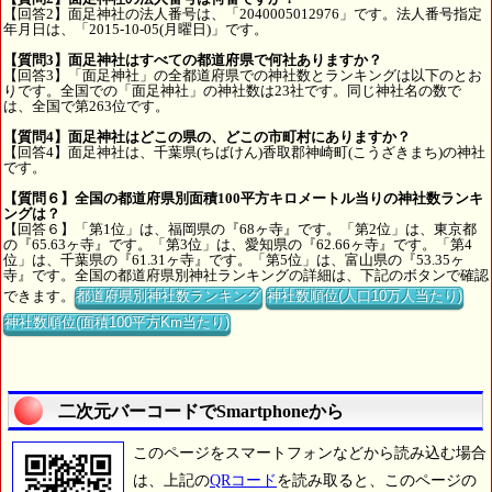
【回答2】面足神社の法人番号は、「2040005012976」です。法人番号指定
年月日は、「2015-10-05(月曜日)」です。
【質問3】面足神社はすべての都道府県で何社ありますか？
【回答3】「面足神社」の全都道府県での神社数とランキングは以下のとお
りです。全国での「面足神社」の神社数は23社です。同じ神社名の数で
は、全国で第263位です。
【質問4】面足神社はどこの県の、どこの市町村にありますか？
【回答4】面足神社は、千葉県(ちばけん)香取郡神崎町(こうざきまち)の神社
です。
【質問６】全国の都道府県別面積100平方キロメートル当りの神社数ランキ
ングは？
【回答６】「第1位」は、福岡県の『68ヶ寺』です。「第2位」は、東京都
の『65.63ヶ寺』です。「第3位」は、愛知県の『62.66ヶ寺』です。「第4
位」は、千葉県の『61.31ヶ寺』です。「第5位」は、富山県の『53.35ヶ
寺』です。全国の都道府県別神社ランキングの詳細は、下記のボタンで確認
できます。
都道府県別神社数ランキング
神社数順位(人口10万人当たり)
神社数順位(面積100平方Km当たり)
二次元バーコードでSmartphoneから
このページをスマートフォンなどから読み込む場合
は、上記の
QRコード
を読み取ると、このページの