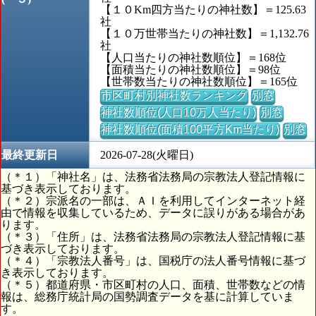
【１０Km四方当たりの神社数】＝125.63
社
【１０万世帯当たりの神社数】＝1,132.76
社
【人口当たりの神社数順位】＝168位
【面積当たりの神社数順位】＝98位
【世帯数当たりの神社数順位】＝165位
市区町村別神社数ランキング
別窓
神社数順位(人口10万人当たり)
別窓
神社数順位(面積100平方Km当たり)
別窓
最終更新日
2026-07-28(火曜日)
（＊１）「神社名」は、法務省法務局の宗教法人登記情報に
基づき表示しております。
（＊２）宗派名の一部は、ＡＩを利用してインターネット経
由で情報を収集しているため、データに誤りがある場合があ
ります。
（＊３）「住所」は、法務省法務局の宗教法人登記情報に基
づき表示しております。
（＊４）「宗教法人番号」は、国税庁の法人番号情報に基づ
き表示しております。
（＊５）都道府県・市区町村の人口、面積、世帯数などの情
報は、総務庁統計局の国勢調査データを基に計算していま
す。