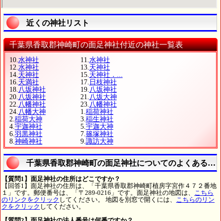
近くの神社リスト
千葉県香取郡神崎町の面足神社付近の神社一覧表
10.
水神社
11.
水神社
12.
水神社
13.
天神社
14.
天神社
15.
天神社．...
16.
天満社
17.
日枝神社
18.
八坂神社
19.
八坂神社
20.
八坂神社
21.
八坂大神
22.
八幡神社
23.
八幡神社
24.
八幡大神
1.
稲荷神社
2.
稲荷大神
3.
稲生神社
4.
宇迦神社
5.
宇迦大神
6.
羽黒神社
7.
篠塚神社
8.
神崎神社
9.
諏訪大神
千葉県香取郡神崎町の面足神社についてのよくある質
【質問1】面足神社の住所はどこですか？
【回答1】面足神社の住所は、「千葉県香取郡神崎町植房字宮作４７２番地
１」です。郵便番号は、「〒289-0216」です。面足神社の地図は、
こちら
のリンクをクリック
してください。 地図を別窓で開くには、
こちらのリン
クをクリック
してください。
【質問2】面足神社の法人番号は何番ですか？