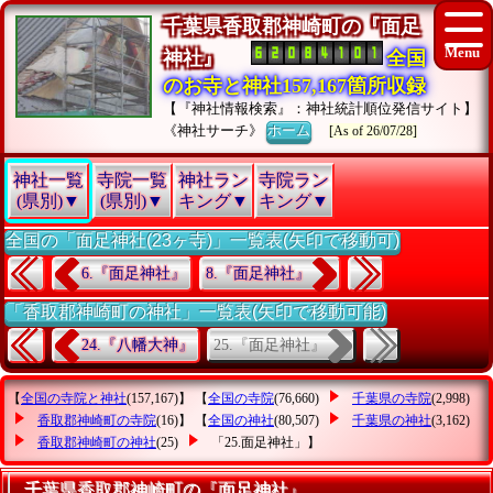
千葉県香取郡神崎町の『面足
神社』
全国
のお寺と神社157,167箇所収録
【『神社情報検索』：神社統計順位発信サイト】
《神社サーチ》
ホーム
[As of 26/07/28]
神社一覧
寺院一覧
神社ラン
寺院ラン
(県別)▼
(県別)▼
キング▼
キング▼
全国の「面足神社(23ヶ寺)」一覧表(矢印で移動可)
6.『面足神社』
8.『面足神社』
「香取郡神崎町の神社」一覧表(矢印で移動可能)
25.『面足神社』
24.『八幡大神』
【
全国の寺院と神社
(157,167)】 【
全国の寺院
(76,660)
千葉県の寺院
(2,998)
香取郡神崎町の寺院
(16)】 【
全国の神社
(80,507)
千葉県の神社
(3,162)
香取郡神崎町の神社
(25)
「25.面足神社」
】
千葉県香取郡神崎町の『面足神社』