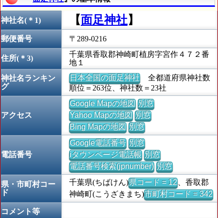
【
面足神社
】
神社名(＊1)
郵便番号
〒289-0216
千葉県香取郡神崎町植房字宮作４７２番
住所(＊3)
地１
日本全国の面足神社
全都道府県神社数
神社名ランキン
グ
順位＝263位、神社数＝23社
Google Mapの地図
別窓
アクセス
Yahoo Mapの地図
別窓
Bing Mapの地図
別窓
Google電話番号
別窓
電話番号
iタウンページ電話帳
別窓
電話番号検索(jpnumber)
別窓
千葉県(ちばけん)
県コード = 12
、香取郡
県・市町村コー
ド
神崎町(こうざきまち)
市町村コード = 342
コメント等