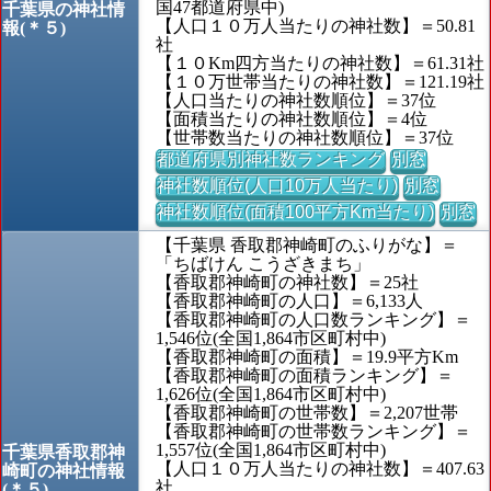
国47都道府県中)
千葉県の神社情
【人口１０万人当たりの神社数】＝50.81
報(＊５)
社
【１０Km四方当たりの神社数】＝61.31社
【１０万世帯当たりの神社数】＝121.19社
【人口当たりの神社数順位】＝37位
【面積当たりの神社数順位】＝4位
【世帯数当たりの神社数順位】＝37位
都道府県別神社数ランキング
別窓
神社数順位(人口10万人当たり)
別窓
神社数順位(面積100平方Km当たり)
別窓
【千葉県 香取郡神崎町のふりがな】＝
「ちばけん こうざきまち」
【香取郡神崎町の神社数】＝25社
【香取郡神崎町の人口】＝6,133人
【香取郡神崎町の人口数ランキング】＝
1,546位(全国1,864市区町村中)
【香取郡神崎町の面積】＝19.9平方Km
【香取郡神崎町の面積ランキング】＝
1,626位(全国1,864市区町村中)
【香取郡神崎町の世帯数】＝2,207世帯
【香取郡神崎町の世帯数ランキング】＝
1,557位(全国1,864市区町村中)
千葉県香取郡神
【人口１０万人当たりの神社数】＝407.63
崎町の神社情報
社
(＊５)