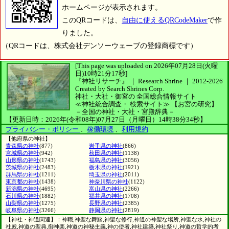
ホームページが表示されます。
このQRコードは、
自由に使えるQRCodeMaker
で作
りました。
（QRコードは、株式会社デンソーウェーブの登録商標です）
[This page was uploaded on 2026年07月28日(火曜
日)10時21分17秒]
『神社リサーチ』 ｜ Research Shrine
｜
2012-2026
Created by
Search Shrines Corp.
神社・大社・御宮の
全国総合情報サイト
≪神社統合調査・
検索サイト≫
【お宮の研究】
－全国の神社・大社・宮殿辞典－
【更新日時：2026年(令和08年)07月27日（月曜日）14時38分34秒】
プライバシー・ポリシー
、
稼働環境
、
利用規約
【他府県の神社】
青森県の神社
(877)
岩手県の神社
(866)
宮城県の神社
(942)
秋田県の神社
(1138)
山形県の神社
(1743)
福島県の神社
(3056)
茨城県の神社
(2483)
栃木県の神社
(1921)
群馬県の神社
(1211)
埼玉県の神社
(2011)
東京都の神社
(1438)
神奈川県の神社
(1122)
新潟県の神社
(4695)
富山県の神社
(2266)
石川県の神社
(1882)
福井県の神社
(1708)
山梨県の神社
(1275)
長野県の神社
(2385)
岐阜県の神社
(3266)
静岡県の神社
(2819)
【神社・神道関連】：神職,神聖な舞踏,神聖な修行,神道の神聖な場所,神聖な水,神社の
社殿,神道の聖典,御神楽,神道の神秘主義,神の使者,神社建築,神社祭り,神道の哲学的考