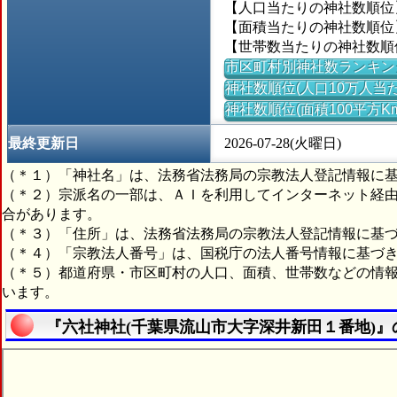
【人口当たりの神社数順位】＝
【面積当たりの神社数順位】
【世帯数当たりの神社数順位】
市区町村別神社数ランキン
神社数順位(人口10万人当た
神社数順位(面積100平方K
最終更新日
2026-07-28(火曜日)
（＊１）「神社名」は、法務省法務局の宗教法人登記情報に
（＊２）宗派名の一部は、ＡＩを利用してインターネット経
合があります。
（＊３）「住所」は、法務省法務局の宗教法人登記情報に基
（＊４）「宗教法人番号」は、国税庁の法人番号情報に基づ
（＊５）都道府県・市区町村の人口、面積、世帯数などの情
います。
『六社神社(千葉県流山市大字深井新田１番地)』