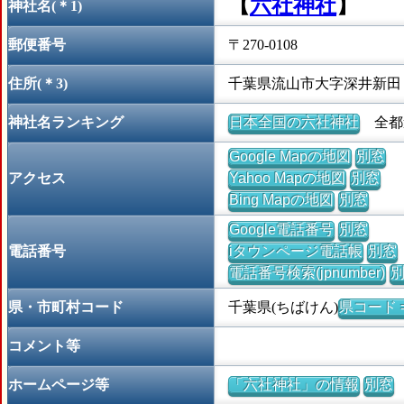
【
六社神社
】
神社名(＊1)
郵便番号
〒270-0108
住所(＊3)
千葉県流山市大字深井新田
神社名ランキング
日本全国の六社神社
全都道
Google Mapの地図
別窓
アクセス
Yahoo Mapの地図
別窓
Bing Mapの地図
別窓
Google電話番号
別窓
電話番号
iタウンページ電話帳
別窓
電話番号検索(jpnumber)
県・市町村コード
千葉県(ちばけん)
県コード =
コメント等
ホームページ等
「六社神社」の情報
別窓