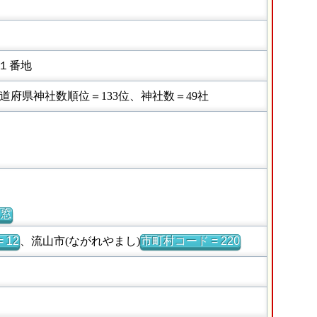
１番地
府県神社数順位＝133位、神社数＝49社
別窓
 12
、流山市(ながれやまし)
市町村コード = 220