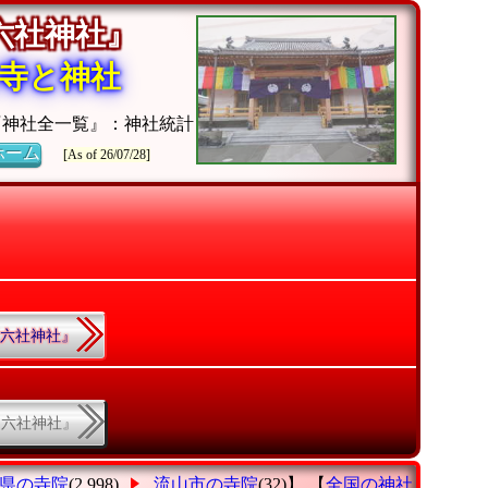
『六社神社』
寺と神社
『神社全一覧』：神社統計
ホーム
[As of 26/07/28]
.『六社神社』
.『六社神社』
県の寺院
(2,998)
流山市の寺院
(32)】 【
全国の神社