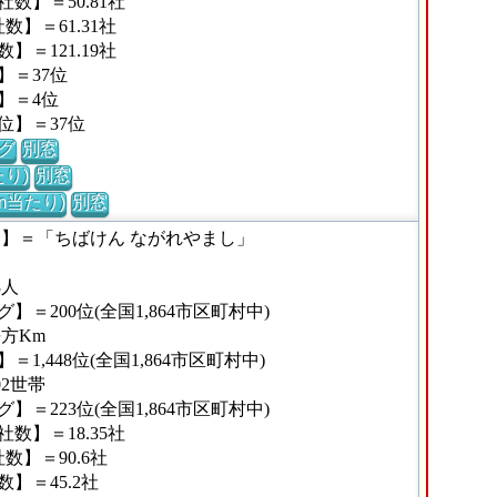
数】＝50.81社
】＝61.31社
＝121.19社
】＝37位
】＝4位
位】＝37位
グ
別窓
り)
別窓
m当たり)
別窓
な】＝「ちばけん ながれやまし」
3人
＝200位(全国1,864市区町村中)
平方Km
,448位(全国1,864市区町村中)
02世帯
＝223位(全国1,864市区町村中)
数】＝18.35社
】＝90.6社
】＝45.2社