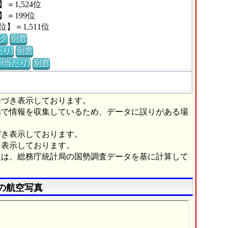
1,524位
＝199位
＝1,511位
グ
別窓
り)
別窓
m当たり)
別窓
基づき表示しております。
由で情報を収集しているため、データに誤りがある場
づき表示しております。
き表示しております。
報は、総務庁統計局の国勢調査データを基に計算して
の航空写真