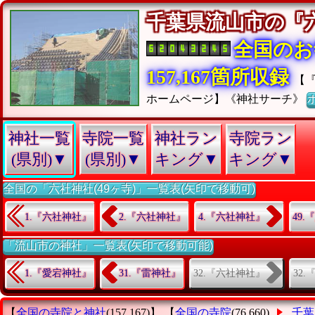
千葉県流山市の
全国のお
157,167箇所収録
【
ホームページ】《神社サーチ》
神社一覧
寺院一覧
神社ラン
寺院ラン
(県別)▼
(県別)▼
キング▼
キング▼
全国の「六社神社(49ヶ寺)」一覧表(矢印で移動可)
1.『六社神社』
2.『六社神社』
4.『六社神社』
49
「流山市の神社」一覧表(矢印で移動可能)
32.『六社神社』
32
1.『愛宕神社』
31.『雷神社』
【
全国の寺院と神社
(157,167)】 【
全国の寺院
(76,660)
千葉