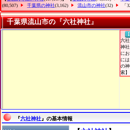
(80,507)
千葉県の神社
(3,162)
流山市の神社
(32)
「3
千葉県流山市の『六社神社』
【
六社
神社
にお
には
の神
索】
『
六社神社
』の基本情報