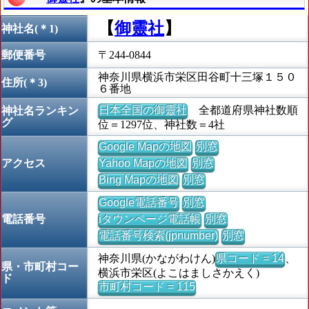
【
御靈社
】
神社名(＊1)
郵便番号
〒244-0844
神奈川県横浜市栄区田谷町十三塚１５０
住所(＊3)
６番地
日本全国の御靈社
全都道府県神社数順
神社名ランキン
グ
位＝1297位、神社数＝4社
Google Mapの地図
別窓
アクセス
Yahoo Mapの地図
別窓
Bing Mapの地図
別窓
Google電話番号
別窓
電話番号
iタウンページ電話帳
別窓
電話番号検索(jpnumber)
別窓
神奈川県(かながわけん)
県コード = 14
、
県・市町村コー
横浜市栄区(よこはましさかえく)
ド
市町村コード = 115