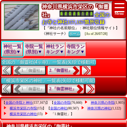
神奈川県横浜市栄区の『御靈
社』
全国の
お寺と神社157,167箇所収録
【『神社の名前順位』：神社順位情報サイト】
《神社サーチ》
ホーム
[As of 26/07/28]
神社一覧
寺院一覧
神社ラン
寺院ラン
(県別)▼
(県別)▼
キング▼
キング▼
全国の「御靈社(4ヶ寺)」一覧表(矢印で移動可)
1.『御靈社』
2.『御靈社』
「横浜市栄区の神社」一覧表(矢印で移動可能)
1.『御靈社』
2.『御霊神社』
【
全国の寺院と神社
(157,167)】 【
全国の寺院
(76,660)
神奈川県の寺院
(1,905)
横浜市栄区の寺院
(15)】 【
全国の神社
(80,507)
神奈川県の神社
(1,122)
横浜市栄区の神社
(15)
「1.御靈社」
】
神奈川県横浜市栄区の『御靈社』