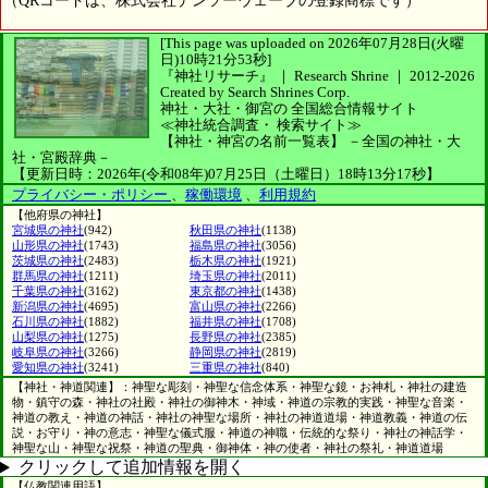
（QRコードは、株式会社デンソーウェーブの登録商標です）
[This page was uploaded on 2026年07月28日(火曜
日)10時21分53秒]
『神社リサーチ』 ｜ Research Shrine
｜
2012-2026
Created by
Search Shrines Corp.
神社・大社・御宮の
全国総合情報サイト
≪神社統合調査・
検索サイト≫
【神社・神宮の名前一覧表】
－全国の神社・大
社・宮殿辞典－
【更新日時：2026年(令和08年)07月25日（土曜日）18時13分17秒】
プライバシー・ポリシー
、
稼働環境
、
利用規約
【他府県の神社】
宮城県の神社
(942)
秋田県の神社
(1138)
山形県の神社
(1743)
福島県の神社
(3056)
茨城県の神社
(2483)
栃木県の神社
(1921)
群馬県の神社
(1211)
埼玉県の神社
(2011)
千葉県の神社
(3162)
東京都の神社
(1438)
新潟県の神社
(4695)
富山県の神社
(2266)
石川県の神社
(1882)
福井県の神社
(1708)
山梨県の神社
(1275)
長野県の神社
(2385)
岐阜県の神社
(3266)
静岡県の神社
(2819)
愛知県の神社
(3241)
三重県の神社
(840)
【神社・神道関連】：神聖な彫刻・神聖な信念体系・神聖な鏡・お神札・神社の建造
物・鎮守の森・神社の社殿・神社の御神木・神域・神道の宗教的実践・神聖な音楽・
神道の教え・神道の神話・神社の神聖な場所・神社の神道道場・神道教義・神道の伝
説・お守り・神の意志・神聖な儀式服・神道の神職・伝統的な祭り・神社の神話学・
神聖な山・神聖な祝祭・神道の聖典・御神体・神の使者・神社の祭礼・神道道場
クリックして追加情報を開く
【仏教関連用語】