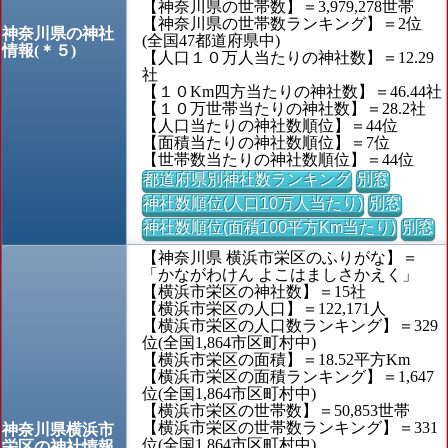
【神奈川県の世帯数】＝3,979,278世帯
【神奈川県の世帯数ランキング】＝2位
神奈川県の神社
(全国47都道府県中)
情報(＊５)
【人口１０万人当たりの神社数】＝12.29
社
【１０Km四方当たりの神社数】＝46.44社
【１０万世帯当たりの神社数】＝28.2社
【人口当たりの神社数順位】＝44位
【面積当たりの神社数順位】＝7位
【世帯数当たりの神社数順位】＝44位
都道府県別神社数ランキング
別窓
神社数順位(人口10万人当たり)
別窓
神社数順位(面積100平方Km当たり)
別窓
【神奈川県 横浜市栄区のふりがな】＝
「かながわけん よこはましさかえく」
【横浜市栄区の神社数】＝15社
【横浜市栄区の人口】＝122,171人
【横浜市栄区の人口数ランキング】＝329
位(全国1,864市区町村中)
【横浜市栄区の面積】＝18.52平方Km
【横浜市栄区の面積ランキング】＝1,647
位(全国1,864市区町村中)
【横浜市栄区の世帯数】＝50,853世帯
【横浜市栄区の世帯数ランキング】＝331
神奈川県横浜市
位(全国1,864市区町村中)
栄区の神社情報