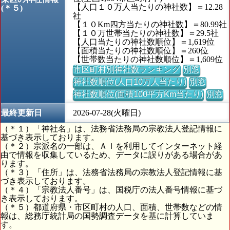
【人口１０万人当たりの神社数】＝12.28
(＊５)
社
【１０Km四方当たりの神社数】＝80.99社
【１０万世帯当たりの神社数】＝29.5社
【人口当たりの神社数順位】＝1,619位
【面積当たりの神社数順位】＝260位
【世帯数当たりの神社数順位】＝1,609位
市区町村別神社数ランキング
別窓
神社数順位(人口10万人当たり)
別窓
神社数順位(面積100平方Km当たり)
別窓
最終更新日
2026-07-28(火曜日)
（＊１）「神社名」は、法務省法務局の宗教法人登記情報に
基づき表示しております。
（＊２）宗派名の一部は、ＡＩを利用してインターネット経
由で情報を収集しているため、データに誤りがある場合があ
ります。
（＊３）「住所」は、法務省法務局の宗教法人登記情報に基
づき表示しております。
（＊４）「宗教法人番号」は、国税庁の法人番号情報に基づ
き表示しております。
（＊５）都道府県・市区町村の人口、面積、世帯数などの情
報は、総務庁統計局の国勢調査データを基に計算していま
す。