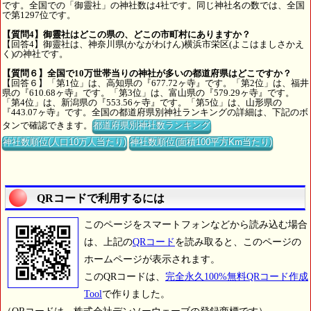
です。全国での「御靈社」の神社数は4社です。同じ神社名の数では、全国
で第1297位です。
【質問4】御靈社はどこの県の、どこの市町村にありますか？
【回答4】御靈社は、神奈川県(かながわけん)横浜市栄区(よこはましさかえ
く)の神社です。
【質問６】全国で10万世帯当りの神社が多いの都道府県はどこですか？
【回答６】「第1位」は、高知県の『677.72ヶ寺』です。「第2位」は、福井
県の『610.68ヶ寺』です。「第3位」は、富山県の『579.29ヶ寺』です。
「第4位」は、新潟県の『553.56ヶ寺』です。「第5位」は、山形県の
『443.07ヶ寺』です。全国の都道府県別神社ランキングの詳細は、下記のボ
タンで確認できます。
都道府県別神社数ランキング
神社数順位(人口10万人当たり)
神社数順位(面積100平方Km当たり)
QRコードで利用するには
このページをスマートフォンなどから読み込む場合
は、上記の
QRコード
を読み取ると、このページの
ホームページが表示されます。
このQRコードは、
完全永久100%無料QRコード作成
Tool
で作りました。