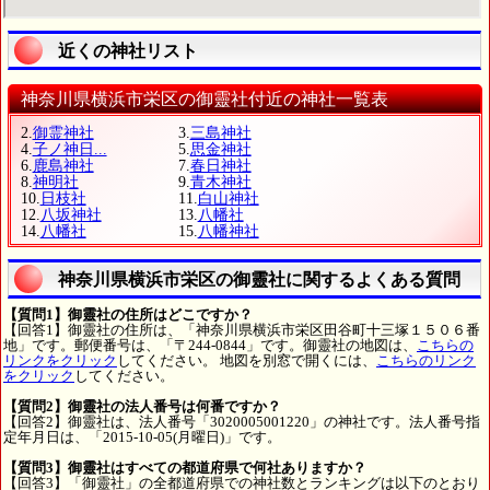
近くの神社リスト
神奈川県横浜市栄区の御靈社付近の神社一覧表
2.
御霊神社
3.
三島神社
4.
子ノ神日...
5.
思金神社
6.
鹿島神社
7.
春日神社
8.
神明社
9.
青木神社
10.
日枝社
11.
白山神社
12.
八坂神社
13.
八幡社
14.
八幡社
15.
八幡神社
神奈川県横浜市栄区の御靈社に関するよくある質問
【質問1】御靈社の住所はどこですか？
【回答1】御靈社の住所は、「神奈川県横浜市栄区田谷町十三塚１５０６番
地」です。郵便番号は、「〒244-0844」です。御靈社の地図は、
こちらの
リンクをクリック
してください。 地図を別窓で開くには、
こちらのリンク
をクリック
してください。
【質問2】御靈社の法人番号は何番ですか？
【回答2】御靈社は、法人番号「3020005001220」の神社です。法人番号指
定年月日は、「2015-10-05(月曜日)」です。
【質問3】御靈社はすべての都道府県で何社ありますか？
【回答3】「御靈社」の全都道府県での神社数とランキングは以下のとおり