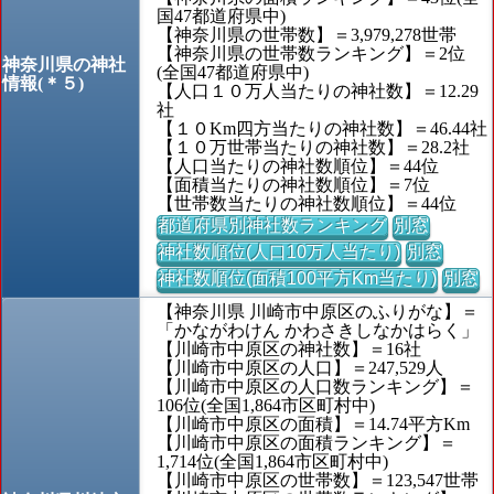
国47都道府県中)
【神奈川県の世帯数】＝3,979,278世帯
【神奈川県の世帯数ランキング】＝2位
神奈川県の神社
(全国47都道府県中)
情報(＊５)
【人口１０万人当たりの神社数】＝12.29
社
【１０Km四方当たりの神社数】＝46.44社
【１０万世帯当たりの神社数】＝28.2社
【人口当たりの神社数順位】＝44位
【面積当たりの神社数順位】＝7位
【世帯数当たりの神社数順位】＝44位
都道府県別神社数ランキング
別窓
神社数順位(人口10万人当たり)
別窓
神社数順位(面積100平方Km当たり)
別窓
【神奈川県 川崎市中原区のふりがな】＝
「かながわけん かわさきしなかはらく」
【川崎市中原区の神社数】＝16社
【川崎市中原区の人口】＝247,529人
【川崎市中原区の人口数ランキング】＝
106位(全国1,864市区町村中)
【川崎市中原区の面積】＝14.74平方Km
【川崎市中原区の面積ランキング】＝
1,714位(全国1,864市区町村中)
【川崎市中原区の世帯数】＝123,547世帯