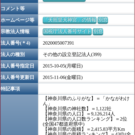
コメント等
「天照皇大神宮」の情報
別窓
ホームページ等
国税庁法人番号サイト
別窓
宗教法人情報
法人番号(＊4)
2020005007391
法人の種別
その他の設立登記法人(399)
法人番号指定日
2015-10-05(月曜日)
法人番号更新日
2015-11-06(金曜日)
特記事項
【神奈川県のふりがな】＝「かながわけ
ん」
【神奈川県の神社数】＝1,122社
【神奈川県の人口】＝9,126,214人
【神奈川県の人口数ランキング】＝2位
(全国47都道府県中)
【神奈川県の面積】＝2,415.83平方Km
【神奈川県の面積ランキング】＝43位(全