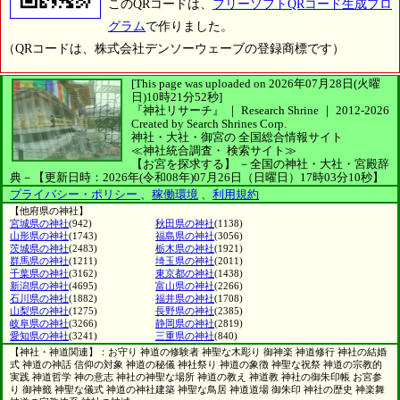
このQRコードは、
フリーソフトQRコード生成プロ
グラム
で作りました。
（QRコードは、株式会社デンソーウェーブの登録商標です）
[This page was uploaded on 2026年07月28日(火曜
日)10時21分52秒]
『神社リサーチ』 ｜ Research Shrine
｜
2012-2026
Created by
Search Shrines Corp.
神社・大社・御宮の
全国総合情報サイト
≪神社統合調査・
検索サイト≫
【お宮を探求する】
－全国の神社・大社・宮殿辞
典－
【更新日時：2026年(令和08年)07月26日（日曜日）17時03分10秒】
プライバシー・ポリシー
、
稼働環境
、
利用規約
【他府県の神社】
宮城県の神社
(942)
秋田県の神社
(1138)
山形県の神社
(1743)
福島県の神社
(3056)
茨城県の神社
(2483)
栃木県の神社
(1921)
群馬県の神社
(1211)
埼玉県の神社
(2011)
千葉県の神社
(3162)
東京都の神社
(1438)
新潟県の神社
(4695)
富山県の神社
(2266)
石川県の神社
(1882)
福井県の神社
(1708)
山梨県の神社
(1275)
長野県の神社
(2385)
岐阜県の神社
(3266)
静岡県の神社
(2819)
愛知県の神社
(3241)
三重県の神社
(840)
【神社・神道関連】：お守り 神道の修験者 神聖な木彫り 御神楽 神道修行 神社の結婚
式 神道の神話 信仰の対象 神道の秘儀 神社祭り 神道の象徴 神聖な祝祭 神道の宗教的
実践 神道哲学 神の意志 神社の神聖な場所 神道の教え 神道教 神社の御朱印帳 お宮参
り 御神籤 神聖な儀式 神道の神社建築 神聖な鳥居 神道道場 御朱印 神社の歴史 神楽舞