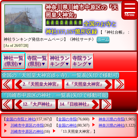
神奈川県川崎市中原区の『天
照皇大神宮』
全国のお寺と
神社157,167箇所収録
【『神社台帳』：
神社ランキング発信ホームページ】《神社サーチ》
ホーム
[As of 26/07/28]
神社一覧
寺院一覧
神社ラン
寺院ラン
(県別)▼
(県別)▼
キング▼
キング▼
全国の「天照皇大神宮(6ヶ寺)」一覧表(矢印で移動可)
2.『天照皇大神宮』
4.『天照皇大神宮』
「川崎市中原区の神社」一覧表(矢印で移動可能)
12.『大戸神社』
14.『日枝神社』
【
全国の寺院と神社
(157,167)】 【
全国の寺院
(76,660)
神奈川県の寺院
(1,905)
川崎市中原区の寺院
(26)】 【
全国の神社
(80,507)
神奈川県の神社
(1,122)
川崎市中原区の神社
(16)
「13.天照皇大神宮」
】