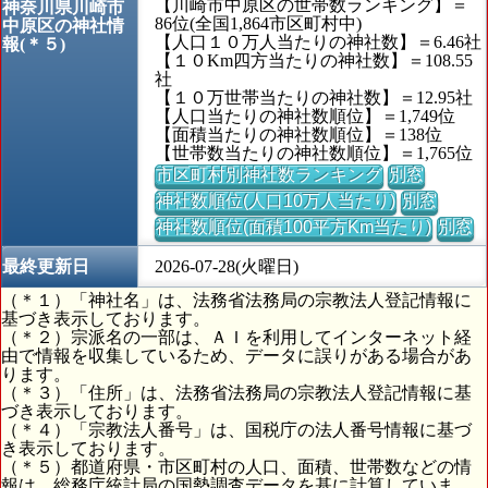
【川崎市中原区の世帯数ランキング】＝
神奈川県川崎市
86位(全国1,864市区町村中)
中原区の神社情
【人口１０万人当たりの神社数】＝6.46社
報(＊５)
【１０Km四方当たりの神社数】＝108.55
社
【１０万世帯当たりの神社数】＝12.95社
【人口当たりの神社数順位】＝1,749位
【面積当たりの神社数順位】＝138位
【世帯数当たりの神社数順位】＝1,765位
市区町村別神社数ランキング
別窓
神社数順位(人口10万人当たり)
別窓
神社数順位(面積100平方Km当たり)
別窓
最終更新日
2026-07-28(火曜日)
（＊１）「神社名」は、法務省法務局の宗教法人登記情報に
基づき表示しております。
（＊２）宗派名の一部は、ＡＩを利用してインターネット経
由で情報を収集しているため、データに誤りがある場合があ
ります。
（＊３）「住所」は、法務省法務局の宗教法人登記情報に基
づき表示しております。
（＊４）「宗教法人番号」は、国税庁の法人番号情報に基づ
き表示しております。
（＊５）都道府県・市区町村の人口、面積、世帯数などの情
報は、総務庁統計局の国勢調査データを基に計算していま