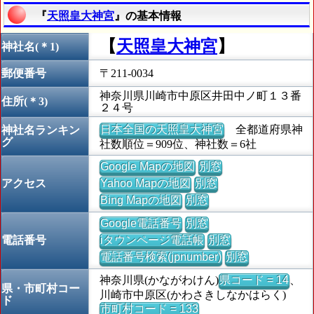
『
天照皇大神宮
』の基本情報
【
天照皇大神宮
】
神社名(＊1)
郵便番号
〒211-0034
神奈川県川崎市中原区井田中ノ町１３番
住所(＊3)
２４号
日本全国の天照皇大神宮
全都道府県神
神社名ランキン
グ
社数順位＝909位、神社数＝6社
Google Mapの地図
別窓
アクセス
Yahoo Mapの地図
別窓
Bing Mapの地図
別窓
Google電話番号
別窓
電話番号
iタウンページ電話帳
別窓
電話番号検索(jpnumber)
別窓
神奈川県(かながわけん)
県コード = 14
、
県・市町村コー
川崎市中原区(かわさきしなかはらく)
ド
市町村コード = 133