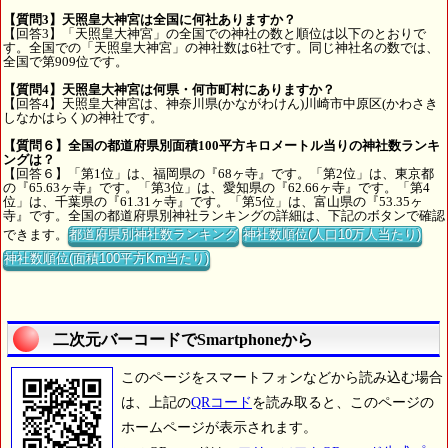
【質問3】天照皇大神宮は全国に何社ありますか？
【回答3】「天照皇大神宮」の全国での神社の数と順位は以下のとおりで
す。全国での「天照皇大神宮」の神社数は6社です。同じ神社名の数では、
全国で第909位です。
【質問4】天照皇大神宮は何県・何市町村にありますか？
【回答4】天照皇大神宮は、神奈川県(かながわけん)川崎市中原区(かわさき
しなかはらく)の神社です。
【質問６】全国の都道府県別面積100平方キロメートル当りの神社数ランキ
ングは？
【回答６】「第1位」は、福岡県の『68ヶ寺』です。「第2位」は、東京都
の『65.63ヶ寺』です。「第3位」は、愛知県の『62.66ヶ寺』です。「第4
位」は、千葉県の『61.31ヶ寺』です。「第5位」は、富山県の『53.35ヶ
寺』です。全国の都道府県別神社ランキングの詳細は、下記のボタンで確認
できます。
都道府県別神社数ランキング
神社数順位(人口10万人当たり)
神社数順位(面積100平方Km当たり)
二次元バーコードでSmartphoneから
このページをスマートフォンなどから読み込む場合
は、上記の
QRコード
を読み取ると、このページの
ホームページが表示されます。