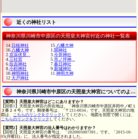
近くの神社リスト
神奈川県川崎市中原区の天照皇大神宮付近の神社一覧表
14.
日枝神社
15.
八幡大神
16.
八幡大神
1.
関神社
2.
京浜伏見...
3.
今井神社
4.
三社宮
5.
市ノ坪神...
6.
住吉神社
7.
春日神社
8.
小杉神社
9.
新城神社
10.
神明神社
11.
神明大神
12.
大戸神社
神奈川県川崎市中原区の天照皇大神宮についてのよく
【質問1】天照皇大神宮はどこにありますか？
【回答1】天照皇大神宮の所在地は、「神奈川県川崎市中原区井田中ノ町１
３番２４号」です。郵便番号は、「〒211-0034」です。天照皇大神宮の地
図は、
こちらのリンクをクリック
してください。 地図を別窓で開くには、
こちらのリンクをクリック
してください。
【質問2】天照皇大神宮の法人番号はわかりますか？
【回答2】天照皇大神宮の番号は、「2020005007391」です。「2015-10-
05(月曜日)」に、法人番号が指定されました。