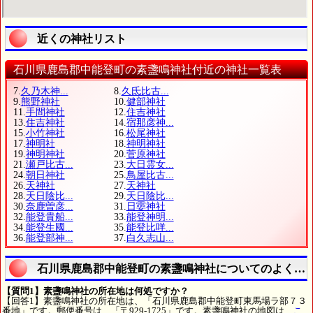
近くの神社リスト
石川県鹿島郡中能登町の素盞鳴神社付近の神社一覧表
7.
久乃木神...
8.
久氐比古...
9.
熊野神社
10.
健部神社
11.
手間神社
12.
住吉神社
13.
住吉神社
14.
宿那彦神...
15.
小竹神社
16.
松尾神社
17.
神明社
18.
神明神社
19.
神明神社
20.
菅原神社
21.
瀬戸比古...
23.
大日霊女...
24.
朝日神社
25.
鳥屋比古...
26.
天神社
27.
天神社
28.
天日陰比...
29.
天日陰比...
30.
奈鹿曽彦...
31.
日孁神社
32.
能登貴船...
33.
能登神明...
34.
能登生國...
35.
能登比咩...
36.
能登部神...
37.
白久志山...
石川県鹿島郡中能登町の素盞鳴神社についてのよくあ
【質問1】素盞鳴神社の所在地は何処ですか？
【回答1】素盞鳴神社の所在地は、「石川県鹿島郡中能登町東馬場ラ部７３
番地」です。郵便番号は、「〒929-1725」です。素盞鳴神社の地図は、
こ