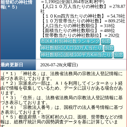
＝1,190位(全国1,864市区町村中)
能登町の神社情
【人口１０万人当たりの神社数】＝278.87
報(＊５)
社
【１０Km四方当たりの神社数】＝54.78社
【１０万世帯当たりの神社数】＝809.25社
【人口当たりの神社数順位】＝318位
【面積当たりの神社数順位】＝488位
【世帯数当たりの神社数順位】＝292位
市区町村別神社数ランキング
別窓
神社数順位(人口10万人当たり)
別窓
神社数順位(面積100平方Km当たり)
別窓
最終更新日
2026-07-28(火曜日)
（＊１）「神社名」は、法務省法務局の宗教法人登記情報に
基づき表示しております。
（＊２）宗派名の一部は、ＡＩを利用してインターネット経
由で情報を収集しているため、データに誤りがある場合があ
ります。
（＊３）「住所」は、法務省法務局の宗教法人登記情報に基
づき表示しております。
（＊４）「宗教法人番号」は、国税庁の法人番号情報に基づ
き表示しております。
（＊５）都道府県・市区町村の人口、面積、世帯数などの情
報は、総務庁統計局の国勢調査データを基に計算していま
す。