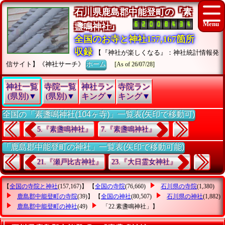
石川県鹿島郡中能登町の『素
盞鳴神社』
全国のお寺と神社157,167箇所
収録
【『神社が楽しくなる』：神社統計情報発
信サイト】《神社サーチ》
ホーム
[As of 26/07/28]
神社一覧
寺院一覧
神社ラン
寺院ラン
(県別)▼
(県別)▼
キング▼
キング▼
全国の「素盞鳴神社(104ヶ寺)」一覧表(矢印で移動可)
5.『素盞鳴神社』
7.『素盞鳴神社』
「鹿島郡中能登町の神社」一覧表(矢印で移動可能)
21.『瀬戸比古神社』
23.『大日霊女神社』
【
全国の寺院と神社
(157,167)】 【
全国の寺院
(76,660)
石川県の寺院
(1,380)
鹿島郡中能登町の寺院
(39)】 【
全国の神社
(80,507)
石川県の神社
(1,882)
鹿島郡中能登町の神社
(49)
「22.素盞鳴神社」
】