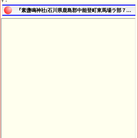
『素盞鳴神社(石川県鹿島郡中能登町東馬場ラ部７３番