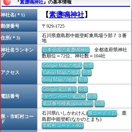
『
素盞鳴神社
』の基本情報
【
素盞鳴神社
】
神社名(＊1)
郵便番号
〒929-1725
石川県鹿島郡中能登町東馬場ラ部７３番
住所(＊3)
地
日本全国の素盞鳴神社
全都道府県神社
神社名ランキン
グ
数順位＝72位、神社数＝104社
Google Mapの地図
別窓
アクセス
Yahoo Mapの地図
別窓
Bing Mapの地図
別窓
Google電話番号
別窓
電話番号
iタウンページ電話帳
別窓
電話番号検索(jpnumber)
別窓
石川県(いしかわけん)
県コード = 17
、鹿
県・市町村コー
島郡中能登町(なかのとまち)
ド
市町村コード = 407