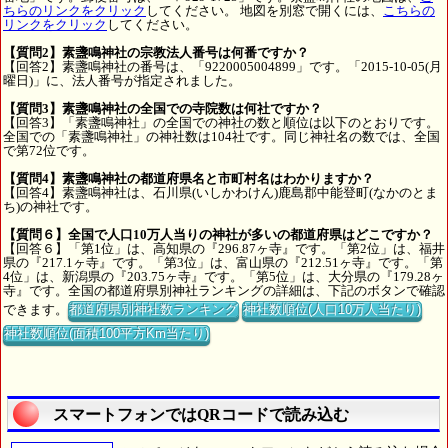
ちらのリンクをクリック
してください。 地図を別窓で開くには、
こちらの
リンクをクリック
してください。
【質問2】素盞鳴神社の宗教法人番号は何番ですか？
【回答2】素盞鳴神社の番号は、「9220005004899」です。「2015-10-05(月
曜日)」に、法人番号が指定されました。
【質問3】素盞鳴神社の全国での寺院数は何社ですか？
【回答3】「素盞鳴神社」の全国での神社の数と順位は以下のとおりです。
全国での「素盞鳴神社」の神社数は104社です。同じ神社名の数では、全国
で第72位です。
【質問4】素盞鳴神社の都道府県名と市町村名はわかりますか？
【回答4】素盞鳴神社は、石川県(いしかわけん)鹿島郡中能登町(なかのとま
ち)の神社です。
【質問６】全国で人口10万人当りの神社が多いの都道府県はどこですか？
【回答６】「第1位」は、高知県の『296.87ヶ寺』です。「第2位」は、福井
県の『217.1ヶ寺』です。「第3位」は、富山県の『212.51ヶ寺』です。「第
4位」は、新潟県の『203.75ヶ寺』です。「第5位」は、大分県の『179.28ヶ
寺』です。全国の都道府県別神社ランキングの詳細は、下記のボタンで確認
できます。
都道府県別神社数ランキング
神社数順位(人口10万人当たり)
神社数順位(面積100平方Km当たり)
スマートフォンではQRコードで読み込む