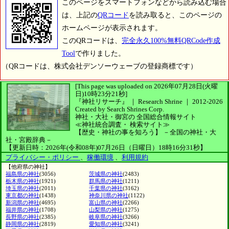
このページをスマートフォンなどから読み込む場合
は、上記の
QRコード
を読み取ると、このページの
ホームページが表示されます。
このQRコードは、
完全永久100%無料QRCode作成
Tool
で作りました。
（QRコードは、株式会社デンソーウェーブの登録商標です）
[This page was uploaded on 2026年07月28日(火曜
日)10時23分21秒]
『神社リサーチ』 ｜ Research Shrine
｜
2012-2026
Created by
Search Shrines Corp.
神社・大社・御宮の
全国総合情報サイト
≪神社統合調査・
検索サイト≫
【歴史・神社の事を知ろう】
－全国の神社・大
社・宮殿辞典－
【更新日時：2026年(令和08年)07月26日（日曜日）18時16分31秒】
プライバシー・ポリシー
、
稼働環境
、
利用規約
【他府県の神社】
福島県の神社
(3056)
茨城県の神社
(2483)
栃木県の神社
(1921)
群馬県の神社
(1211)
埼玉県の神社
(2011)
千葉県の神社
(3162)
東京都の神社
(1438)
神奈川県の神社
(1122)
新潟県の神社
(4695)
富山県の神社
(2266)
福井県の神社
(1708)
山梨県の神社
(1275)
長野県の神社
(2385)
岐阜県の神社
(3266)
静岡県の神社
(2819)
愛知県の神社
(3241)