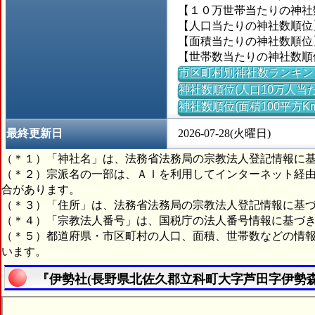
【１０万世帯当たりの神社数】
【人口当たりの神社数順位】
【面積当たりの神社数順位】
【世帯数当たりの神社数順位
市区町村別神社数ランキン
神社数順位(人口10万人当た
神社数順位(面積100平方K
最終更新日
2026-07-28(火曜日)
（＊１）「神社名」は、法務省法務局の宗教法人登記情報に
（＊２）宗派名の一部は、ＡＩを利用してインターネット経
合があります。
（＊３）「住所」は、法務省法務局の宗教法人登記情報に基
（＊４）「宗教法人番号」は、国税庁の法人番号情報に基づ
（＊５）都道府県・市区町村の人口、面積、世帯数などの情
います。
『伊勢社(長野県北佐久郡立科町大字芦田字伊勢