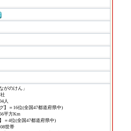
窓
ながのけん」
5社
04人
】＝16位(全国47都道府県中)
56平方Km
＝4位(全国47都道府県中)
08世帯