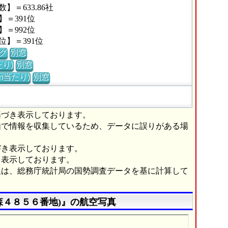
＝633.86社
＝391位
＝992位
】＝391位
グ
別窓
り)
別窓
m当たり)
別窓
基づき表示しております。
由で情報を収集しているため、データに誤りがある場
づき表示しております。
き表示しております。
報は、総務庁統計局の国勢調査データを基に計算して
森４８５６番地)』の航空写真