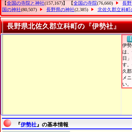
【
全国の寺院と神社
(157,167)】 【
全国の寺院
(76,660)
長野
国の神社
(80,507)
長野県の神社
(2,385)
北佐久郡立科町
長野県北佐久郡立科町の『伊勢社』
【
伊勢
は、
日」
す。
久郡
メニ
い。
『
伊勢社
』の基本情報