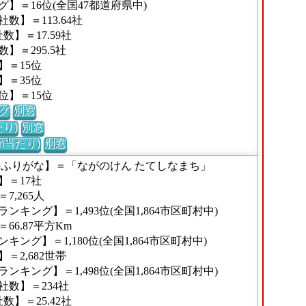
】＝16位(全国47都道府県中)
】＝113.64社
】＝17.59社
＝295.5社
】＝15位
】＝35位
位】＝15位
グ
別窓
り)
別窓
m当たり)
別窓
のふりがな】＝「ながのけん たてしなまち」
】＝17社
,265人
キング】＝1,493位(全国1,864市区町村中)
6.87平方Km
ング】＝1,180位(全国1,864市区町村中)
2,682世帯
キング】＝1,498位(全国1,864市区町村中)
数】＝234社
】＝25.42社