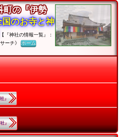
科町の『伊勢
全国のお寺と神
【『神社の情報一覧』：
社サーチ》
ホーム
勢社』
神社』