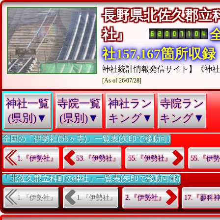
長野県北佐久郡立
社』
社157,167箇所収録
神社統計情報発信サイト】《神
[As of 26/07/28]
神社一覧
寺院一覧
神社ラン
寺院ラン
(県別)▼
(県別)▼
キング▼
キング▼
全国の「伊勢社(55ヶ寺)」一覧表(矢印で移動可)
1.『伊勢社』
53.『伊勢社』
55.『伊勢社』
55.『伊
「北佐久郡立科町の神社」一覧表(矢印で移動可能)
1.『伊勢社』
1.『伊勢社』
2.『伊勢社』
17.『蓼科