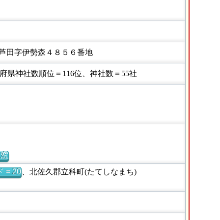
芦田字伊勢森４８５６番地
県神社数順位＝116位、神社数＝55社
別窓
= 20
、北佐久郡立科町(たてしなまち)