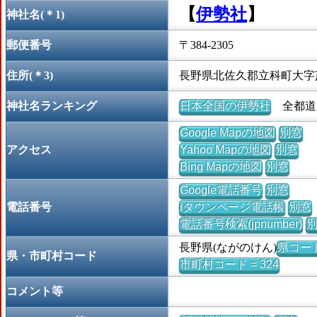
【
伊勢社
】
神社名(＊1)
郵便番号
〒384-2305
住所(＊3)
長野県北佐久郡立科町大字
神社名ランキング
日本全国の伊勢社
全都道府
Google Mapの地図
別窓
アクセス
Yahoo Mapの地図
別窓
Bing Mapの地図
別窓
Google電話番号
別窓
電話番号
iタウンページ電話帳
別窓
電話番号検索(jpnumber)
長野県(ながのけん)
県コード 
県・市町村コード
市町村コード = 324
コメント等