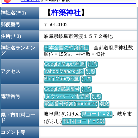
【
杵築神社
】
神社名(＊1)
郵便番号
〒501-0105
住所(＊3)
岐阜県岐阜市河渡１５７２番地
日本全国の杵築神社
全都道府県神社数
神社名ランキン
グ
順位＝155位、神社数＝43社
Google Mapの地図
別窓
アクセス
Yahoo Mapの地図
別窓
Bing Mapの地図
別窓
Google電話番号
別窓
電話番号
iタウンページ電話帳
別窓
電話番号検索(jpnumber)
別窓
岐阜県(ぎふけん)
県コード = 21
、岐阜市
県・市町村コー
ド
(ぎふし)
市町村コード = 201
コメント等