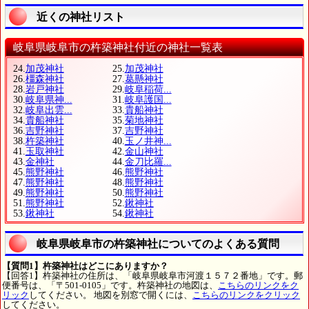
近くの神社リスト
岐阜県岐阜市の杵築神社付近の神社一覧表
24.
加茂神社
25.
加茂神社
26.
橿森神社
27.
葛懸神社
28.
岩戸神社
29.
岐阜稲荷...
30.
岐阜県神...
31.
岐阜護国...
32.
岐阜出雲...
33.
貴船神社
34.
貴船神社
35.
菊地神社
36.
吉野神社
37.
吉野神社
38.
杵築神社
40.
玉ノ井神...
41.
玉取神社
42.
金山神社
43.
金神社
44.
金刀比羅...
45.
熊野神社
46.
熊野神社
47.
熊野神社
48.
熊野神社
49.
熊野神社
50.
熊野神社
51.
熊野神社
52.
鍬神社
53.
鍬神社
54.
鍬神社
岐阜県岐阜市の杵築神社についてのよくある質問
【質問1】杵築神社はどこにありますか？
【回答1】杵築神社の住所は、「岐阜県岐阜市河渡１５７２番地」です。郵
便番号は、「〒501-0105」です。杵築神社の地図は、
こちらのリンクをク
リック
してください。 地図を別窓で開くには、
こちらのリンクをクリック
してください。