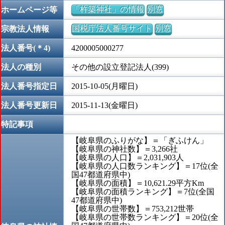
「杵築神社」の情報
別窓
ホームページ等
国税庁法人番号サイト
別窓
宗教法人情報
法人番号(＊4)
4200005000277
法人の種別
その他の設立登記法人(399)
法人番号指定日
2015-10-05(月曜日)
法人番号更新日
2015-11-13(金曜日)
特記事項
【岐阜県のふりがな】＝「ぎふけん」
【岐阜県の神社数】＝3,266社
【岐阜県の人口】＝2,031,903人
【岐阜県の人口数ランキング】＝17位(全
国47都道府県中)
【岐阜県の面積】＝10,621.29平方Km
【岐阜県の面積ランキング】＝7位(全国
47都道府県中)
【岐阜県の世帯数】＝753,212世帯
【岐阜県の世帯数ランキング】＝20位(全