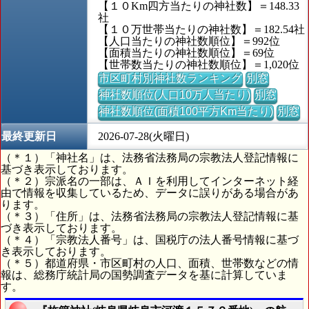
【１０Km四方当たりの神社数】＝148.33
社
【１０万世帯当たりの神社数】＝182.54社
【人口当たりの神社数順位】＝992位
【面積当たりの神社数順位】＝69位
【世帯数当たりの神社数順位】＝1,020位
市区町村別神社数ランキング
別窓
神社数順位(人口10万人当たり)
別窓
神社数順位(面積100平方Km当たり)
別窓
最終更新日
2026-07-28(火曜日)
（＊１）「神社名」は、法務省法務局の宗教法人登記情報に
基づき表示しております。
（＊２）宗派名の一部は、ＡＩを利用してインターネット経
由で情報を収集しているため、データに誤りがある場合があ
ります。
（＊３）「住所」は、法務省法務局の宗教法人登記情報に基
づき表示しております。
（＊４）「宗教法人番号」は、国税庁の法人番号情報に基づ
き表示しております。
（＊５）都道府県・市区町村の人口、面積、世帯数などの情
報は、総務庁統計局の国勢調査データを基に計算していま
す。