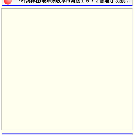
『杵築神社(岐阜県岐阜市河渡１５７２番地)』の航空写