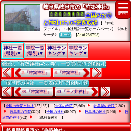
岐阜県岐阜市の『杵築神社』
全国のお寺
と神社157,167箇所収録
【『神社
ファイル』：神社統計一覧ホームページ】《神社
サーチ》
ホーム
[As of 26/07/28]
神社一覧
寺院一覧
神社ラン
寺院ラン
(県別)▼
(県別)▼
キング▼
キング▼
全国の「杵築神社(43ヶ寺)」一覧表(矢印で移動可)
2.『杵築神社』
4.『杵築神社』
「岐阜市の神社」一覧表(矢印で移動可能)
38.『杵築神社』
40.『玉ノ井神社』
【
全国の寺院と神社
(157,167)】 【
全国の寺院
(76,660)
岐阜県の寺院
(2,302)
岐阜市の寺院
(320)】 【
全国の神社
(80,507)
岐阜県の神社
(3,266)
岐
阜市の神社
(302)
「39.杵築神社」
】
岐阜県岐阜市の『杵築神社』