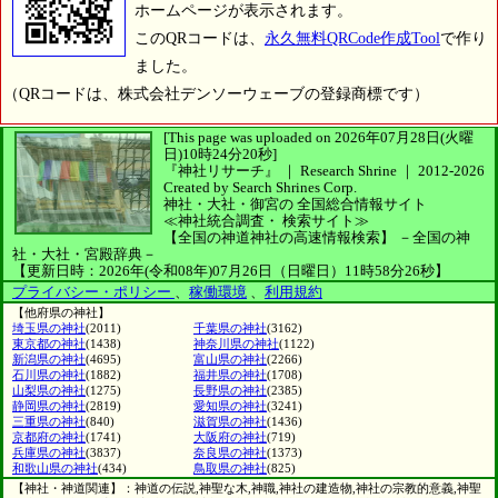
ホームページが表示されます。
このQRコードは、
永久無料QRCode作成Tool
で作り
ました。
（QRコードは、株式会社デンソーウェーブの登録商標です）
[This page was uploaded on 2026年07月28日(火曜
日)10時24分20秒]
『神社リサーチ』 ｜ Research Shrine
｜
2012-2026
Created by
Search Shrines Corp.
神社・大社・御宮の
全国総合情報サイト
≪神社統合調査・
検索サイト≫
【全国の神道神社の高速情報検索】
－全国の神
社・大社・宮殿辞典－
【更新日時：2026年(令和08年)07月26日（日曜日）11時58分26秒】
プライバシー・ポリシー
、
稼働環境
、
利用規約
【他府県の神社】
埼玉県の神社
(2011)
千葉県の神社
(3162)
東京都の神社
(1438)
神奈川県の神社
(1122)
新潟県の神社
(4695)
富山県の神社
(2266)
石川県の神社
(1882)
福井県の神社
(1708)
山梨県の神社
(1275)
長野県の神社
(2385)
静岡県の神社
(2819)
愛知県の神社
(3241)
三重県の神社
(840)
滋賀県の神社
(1436)
京都府の神社
(1741)
大阪府の神社
(719)
兵庫県の神社
(3837)
奈良県の神社
(1373)
和歌山県の神社
(434)
鳥取県の神社
(825)
【神社・神道関連】：神道の伝説,神聖な木,神職,神社の建造物,神社の宗教的意義,神聖