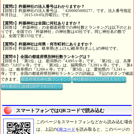
【質問2】杵築神社の法人番号はわかりますか？
【回答2】杵築神社の法人番号は、「4200005000277」です。法人番号指定
年月日は、「2015-10-05(月曜日)」です。
【質問3】杵築神社は全国に何社ありますか？
【回答3】「杵築神社」の全都道府県での神社数とランキングは以下のとお
りです。全国での「杵築神社」の神社数は43社です。同じ神社名の数で
は、全国で第155位です。
【質問4】杵築神社は何県・何市町村にありますか？
【回答4】杵築神社は、岐阜県(ぎふけん)岐阜市(ぎふし)の神社です。
【質問６】全国の都道府県別神社数ランキングは？
【回答６】「第1位」は、新潟県の『4,695ヶ寺』です。「第2位」は、兵庫
県の『3,837ヶ寺』です。「第3位」は、福岡県の『3,391ヶ寺』です。「第4
位」は、岐阜県の『3,266ヶ寺』です。「第5位」は、愛知県の『3,241ヶ
寺』です。全国の都道府県別神社ランキングの詳細は、下記のボタンで確認
できます。
都道府県別神社数ランキング
神社数順位(人口10万人当たり)
神社数順位(面積100平方Km当たり)
スマートフォンではQRコードで読み込む
このページをスマートフォンなどから読み込む場合
は、上記の
QRコード
を読み取ると、このページの