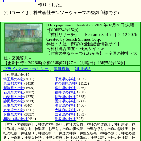
作りました。
（QRコードは、株式会社デンソーウェーブの登録商標です）
[This page was uploaded on 2026年07月28日(火曜
日)10時24分15秒]
『神社リサーチ』 ｜ Research Shrine
｜
2012-2026
Created by
Search Shrines Corp.
神社・大社・御宮の
全国総合情報サイト
≪神社統合調査・
検索サイト≫
【お宮の事なら何でもわかる】
－全国の神社・大
社・宮殿辞典－
【更新日時：2026年(令和08年)07月27日（月曜日）18時58分13秒】
プライバシー・ポリシー
、
稼働環境
、
利用規約
【他府県の神社】
埼玉県の神社
(2011)
千葉県の神社
(3162)
東京都の神社
(1438)
神奈川県の神社
(1122)
新潟県の神社
(4695)
富山県の神社
(2266)
石川県の神社
(1882)
福井県の神社
(1708)
山梨県の神社
(1275)
長野県の神社
(2385)
静岡県の神社
(2819)
愛知県の神社
(3241)
三重県の神社
(840)
滋賀県の神社
(1436)
京都府の神社
(1741)
大阪府の神社
(719)
兵庫県の神社
(3837)
奈良県の神社
(1373)
和歌山県の神社
(434)
鳥取県の神社
(825)
【神社・神道関連】：神道の神社祭り，神社の宝物，神社の神道道場，神社建築，神
道道場，神聖な山，神楽舞，お守り，神道の儀式服，神聖な祭り，神道の修験者，神
社の社殿，神社祭り，神聖な祈り，神道の神職，神聖な祝祭，神道の教え，神道の聖
典，神道教，神聖な神話，神聖な祭典，神社の結婚式，神聖な詩，神社の神社祭，神