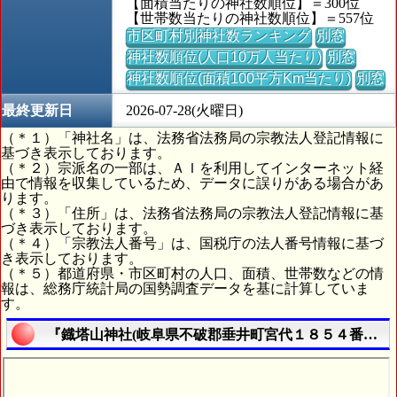
【面積当たりの神社数順位】＝300位
【世帯数当たりの神社数順位】＝557位
市区町村別神社数ランキング
別窓
神社数順位(人口10万人当たり)
別窓
神社数順位(面積100平方Km当たり)
別窓
最終更新日
2026-07-28(火曜日)
（＊１）「神社名」は、法務省法務局の宗教法人登記情報に
基づき表示しております。
（＊２）宗派名の一部は、ＡＩを利用してインターネット経
由で情報を収集しているため、データに誤りがある場合があ
ります。
（＊３）「住所」は、法務省法務局の宗教法人登記情報に基
づき表示しております。
（＊４）「宗教法人番号」は、国税庁の法人番号情報に基づ
き表示しております。
（＊５）都道府県・市区町村の人口、面積、世帯数などの情
報は、総務庁統計局の国勢調査データを基に計算していま
す。
『鐡塔山神社(岐阜県不破郡垂井町宮代１８５４番地)