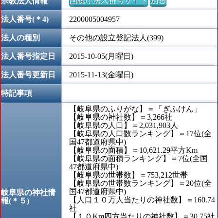
国税庁法人番号サイト
別窓
宗教法人情報
法人番号(＊4)
2200005004957
法人の種別
その他の設立登記法人(399)
法人番号指定日
2015-10-05(月曜日)
法人番号更新日
2015-11-13(金曜日)
特記事項
【岐阜県のふりがな】＝「ぎふけん」
【岐阜県の神社数】＝3,266社
【岐阜県の人口】＝2,031,903人
【岐阜県の人口数ランキング】＝17位(全
国47都道府県中)
【岐阜県の面積】＝10,621.29平方Km
【岐阜県の面積ランキング】＝7位(全国
47都道府県中)
【岐阜県の世帯数】＝753,212世帯
【岐阜県の世帯数ランキング】＝20位(全
国47都道府県中)
岐阜県の神社情
【人口１０万人当たりの神社数】＝160.74
報(＊５)
社
【１０Km四方当たりの神社数】＝30.75社