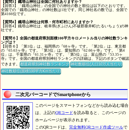
【質問3】鐡塔山神社は全国に何社ありますか？
【回答3】「鐡塔山神社」の全国での神社の数と順位は以下のとおりです。
全国での「鐡塔山神社」の神社数は1社です。同じ神社名の数では、全国で
第4166位です。
【質問4】鐡塔山神社は何県・何市町村にありますか？
【回答4】鐡塔山神社は、岐阜県(ぎふけん)不破郡垂井町(たるいちょう)の神
社です。
【質問６】全国の都道府県別面積100平方キロメートル当りの神社数ランキ
ングは？
【回答６】「第1位」は、福岡県の『68ヶ寺』です。「第2位」は、東京都
の『65.63ヶ寺』です。「第3位」は、愛知県の『62.66ヶ寺』です。「第4
位」は、千葉県の『61.31ヶ寺』です。「第5位」は、富山県の『53.35ヶ
寺』です。全国の都道府県別神社ランキングの詳細は、下記のボタンで確認
できます。
都道府県別神社数ランキング
神社数順位(人口10万人当たり)
神社数順位(面積100平方Km当たり)
二次元バーコードでSmartphoneから
このページをスマートフォンなどから読み込む場合
は、上記の
QRコード
を読み取ると、このページの
ホームページが表示されます。
このQRコードは、
完全無料QRコード作成ツール
で