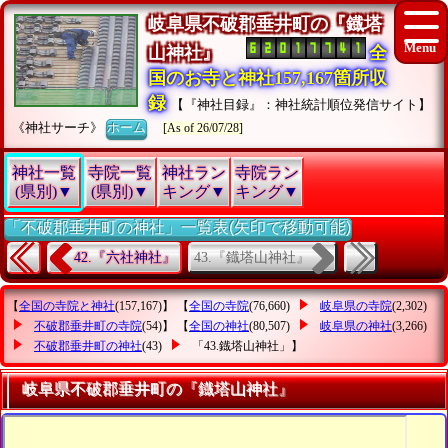
岐阜県不破郡垂井町の『鐡塔
山神社』
全
国のお寺と神社157,167箇所収
録
【『神社目録』：神社統計順位発信サイト】
《神社サーチ》
ホーム
[As of 26/07/28]
神社一覧
寺院一覧
神社ラン
寺院ラン
(県別)▼
(県別)▼
キング▼
キング▼
「不破郡垂井町の神社」一覧表(矢印で移動可能)
43.『鐡塔山神社』
42.『六社神社』
【
全国の寺院と神社
(157,167)】 【
全国の寺院
(76,660)
岐阜県の寺院
(2,302)
不破郡垂井町の寺院
(54)】 【
全国の神社
(80,507)
岐阜県の神社
(3,266)
不破郡垂井町の神社
(43)
「43.鐡塔山神社」
】
岐阜県不破郡垂井町の『鐡塔山神社』