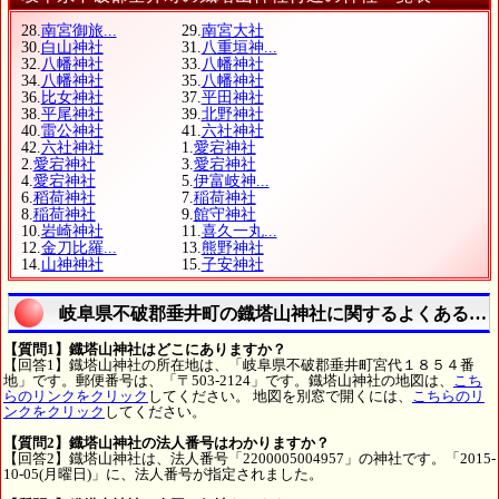
28.
南宮御旅...
29.
南宮大社
30.
白山神社
31.
八重垣神...
32.
八幡神社
33.
八幡神社
34.
八幡神社
35.
八幡神社
36.
比女神社
37.
平田神社
38.
平尾神社
39.
北野神社
40.
雷公神社
41.
六社神社
42.
六社神社
1.
愛宕神社
2.
愛宕神社
3.
愛宕神社
4.
愛宕神社
5.
伊富岐神...
6.
稻荷神社
7.
稲荷神社
8.
稲荷神社
9.
館守神社
10.
岩崎神社
11.
喜久一丸...
12.
金刀比羅...
13.
熊野神社
14.
山神神社
15.
子安神社
岐阜県不破郡垂井町の鐡塔山神社に関するよくある質
【質問1】鐡塔山神社はどこにありますか？
【回答1】鐡塔山神社の所在地は、「岐阜県不破郡垂井町宮代１８５４番
地」です。郵便番号は、「〒503-2124」です。鐡塔山神社の地図は、
こち
らのリンクをクリック
してください。 地図を別窓で開くには、
こちらのリ
ンクをクリック
してください。
【質問2】鐡塔山神社の法人番号はわかりますか？
【回答2】鐡塔山神社は、法人番号「2200005004957」の神社です。「2015-
10-05(月曜日)」に、法人番号が指定されました。