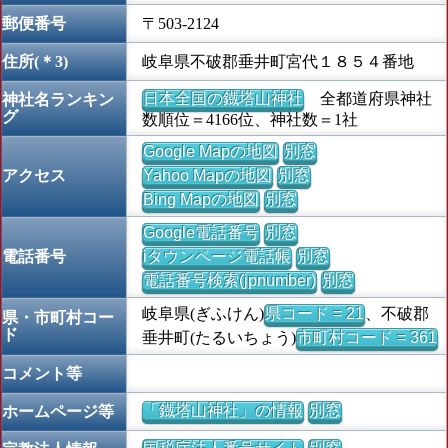
郵便番号
〒503-2124
住所(＊3)
岐阜県不破郡垂井町宮代１８５４番地
日本全国の鐡塔山神社
全都道府県神社
神社名ランキン
グ
数順位＝4166位、神社数＝1社
Google Mapの地図
別窓
アクセス
Yahoo Mapの地図
別窓
Bing Mapの地図
別窓
Google電話番号
別窓
電話番号
iタウンページ電話帳
別窓
電話番号検索(jpnumber)
別窓
岐阜県(ぎふけん)
県コード = 21
、不破郡
県・市町村コー
ド
垂井町(たるいちょう)
市町村コード = 361
コメント等
「鐡塔山神社」の情報
別窓
ホームページ等