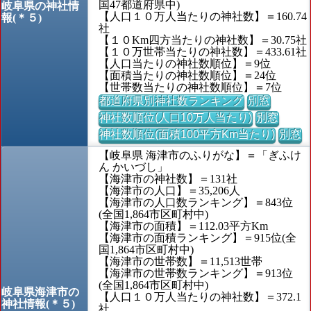
国47都道府県中)
岐阜県の神社情
【人口１０万人当たりの神社数】＝160.74
報(＊５)
社
【１０Km四方当たりの神社数】＝30.75社
【１０万世帯当たりの神社数】＝433.61社
【人口当たりの神社数順位】＝9位
【面積当たりの神社数順位】＝24位
【世帯数当たりの神社数順位】＝7位
都道府県別神社数ランキング
別窓
神社数順位(人口10万人当たり)
別窓
神社数順位(面積100平方Km当たり)
別窓
【岐阜県 海津市のふりがな】＝「ぎふけ
ん かいづし」
【海津市の神社数】＝131社
【海津市の人口】＝35,206人
【海津市の人口数ランキング】＝843位
(全国1,864市区町村中)
【海津市の面積】＝112.03平方Km
【海津市の面積ランキング】＝915位(全
国1,864市区町村中)
【海津市の世帯数】＝11,513世帯
【海津市の世帯数ランキング】＝913位
(全国1,864市区町村中)
岐阜県海津市の
【人口１０万人当たりの神社数】＝372.1
神社情報(＊５)
社