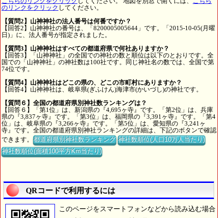
こちらのリンクをクリック
してください。 地図を別窓で開くには、
こちら
のリンクをクリック
してください。
【質問2】山神神社の法人番号は何番ですか？
【回答2】山神神社の番号は、「8200005005644」です。「2015-10-05(月曜
日)」に、法人番号が指定されました。
【質問3】山神神社はすべての都道府県で何社ありますか？
【回答3】「山神神社」の全国での神社の数と順位は以下のとおりです。全
国での「山神神社」の神社数は100社です。同じ神社名の数では、全国で第
74位です。
【質問4】山神神社はどこの県の、どこの市町村にありますか？
【回答4】山神神社は、岐阜県(ぎふけん)海津市(かいづし)の神社です。
【質問６】全国の都道府県別神社数ランキングは？
【回答６】「第1位」は、新潟県の『4,695ヶ寺』です。「第2位」は、兵庫
県の『3,837ヶ寺』です。「第3位」は、福岡県の『3,391ヶ寺』です。「第4
位」は、岐阜県の『3,266ヶ寺』です。「第5位」は、愛知県の『3,241ヶ
寺』です。全国の都道府県別神社ランキングの詳細は、下記のボタンで確認
できます。
都道府県別神社数ランキング
神社数順位(人口10万人当たり)
神社数順位(面積100平方Km当たり)
QRコードで利用するには
このページをスマートフォンなどから読み込む場合