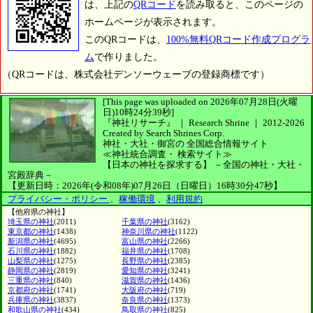
は、上記の
QRコード
を読み取ると、このページの
ホームページが表示されます。
このQRコードは、
100%無料QRコード作成プログラ
ム
で作りました。
（QRコードは、株式会社デンソーウェーブの登録商標です）
[This page was uploaded on 2026年07月28日(火曜
日)10時24分39秒]
『神社リサーチ』 ｜ Research Shrine
｜
2012-2026
Created by
Search Shrines Corp.
神社・大社・御宮の
全国総合情報サイト
≪神社統合調査・
検索サイト≫
【日本の神社を探求する】
－全国の神社・大社・
宮殿辞典－
【更新日時：2026年(令和08年)07月26日（日曜日）16時30分47秒】
プライバシー・ポリシー
、
稼働環境
、
利用規約
【他府県の神社】
埼玉県の神社
(2011)
千葉県の神社
(3162)
東京都の神社
(1438)
神奈川県の神社
(1122)
新潟県の神社
(4695)
富山県の神社
(2266)
石川県の神社
(1882)
福井県の神社
(1708)
山梨県の神社
(1275)
長野県の神社
(2385)
静岡県の神社
(2819)
愛知県の神社
(3241)
三重県の神社
(840)
滋賀県の神社
(1436)
京都府の神社
(1741)
大阪府の神社
(719)
兵庫県の神社
(3837)
奈良県の神社
(1373)
和歌山県の神社
(434)
鳥取県の神社
(825)