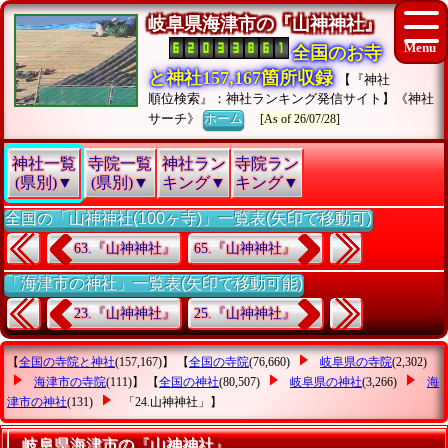
岐阜県海津市の『山神神社』
全国のお寺
と神社157,167箇所収録
【『神社
順位検索』：神社ランキング発信サイト】《神社
サーチ》
ホーム
[As of 26/07/28]
神社一覧
寺院一覧
神社ラン
寺院ラン
(県別)▼
(県別)▼
キング▼
キング▼
全国の「山神神社(100ヶ寺)」一覧表(矢印で移動可)
63.『山神神社』
65.『山神神社』
「海津市の神社」一覧表(矢印で移動可能)
23.『山神神社』
25.『山神神社』
【
全国の寺院と神社
(157,167)】 【
全国の寺院
(76,660)
岐阜県の寺院
(2,302)
海津市の寺院
(111)】 【
全国の神社
(80,507)
岐阜県の神社
(3,266)
海
津市の神社
(131)
「24.山神神社」
】
岐阜県海津市の『山神神社』