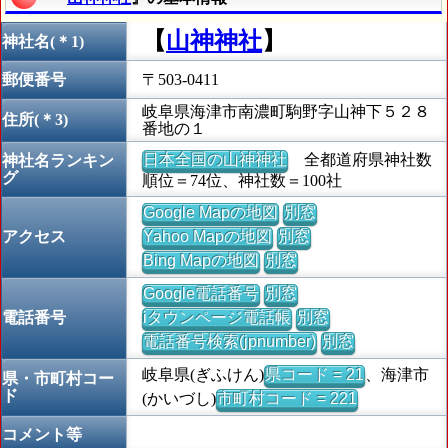
【
山神神社
】
神社名(＊1)
郵便番号
〒503-0411
岐阜県海津市南濃町駒野字山神下５２８
住所(＊3)
番地の１
日本全国の山神神社
全都道府県神社数
神社名ランキン
グ
順位＝74位、神社数＝100社
Google Mapの地図
別窓
アクセス
Yahoo Mapの地図
別窓
Bing Mapの地図
別窓
Google電話番号
別窓
電話番号
iタウンページ電話帳
別窓
電話番号検索(jpnumber)
別窓
岐阜県(ぎふけん)
県コード = 21
、海津市
県・市町村コー
ド
(かいづし)
市町村コード = 221
コメント等