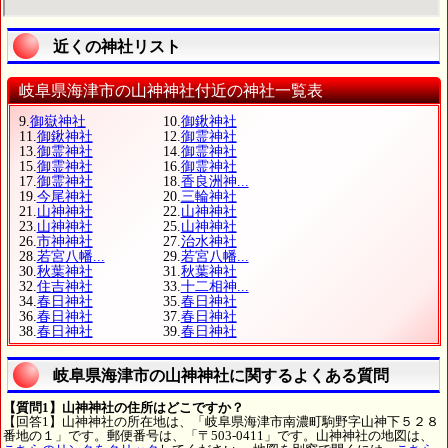
近くの神社リスト
岐阜県海津市の山神神社付近の神社一覧表
9.
御嶽神社
10.
御鍬神社
11.
御鍬神社
12.
御霊神社
13.
御霊神社
14.
御霊神社
15.
御霊神社
16.
御霊神社
17.
御霊神社
18.
香良洲神...
19.
今尾神社
20.
三輪神社
21.
山神神社
22.
山神神社
23.
山神神社
25.
山神神社
26.
市神神社
27.
治水神社
28.
若宮八幡...
29.
若宮八幡...
30.
秋葉神社
31.
秋葉神社
32.
住吉神社
33.
十二相神...
34.
春日神社
35.
春日神社
36.
春日神社
37.
春日神社
38.
春日神社
39.
春日神社
岐阜県海津市の山神神社に関するよくある質問
【質問1】山神神社の住所はどこですか？
【回答1】山神神社の所在地は、「岐阜県海津市南濃町駒野字山神下５２８
番地の１」です。郵便番号は、「〒503-0411」です。山神神社の地図は、