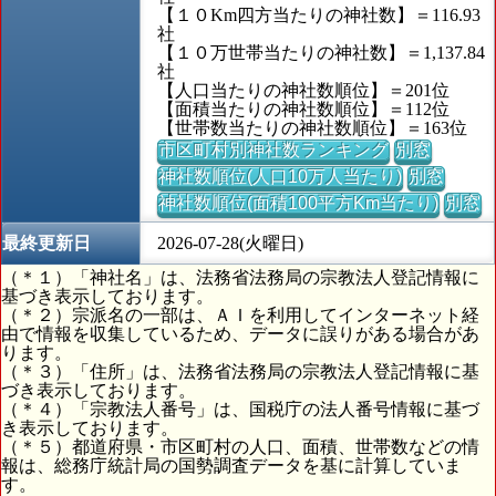
【１０Km四方当たりの神社数】＝116.93
社
【１０万世帯当たりの神社数】＝1,137.84
社
【人口当たりの神社数順位】＝201位
【面積当たりの神社数順位】＝112位
【世帯数当たりの神社数順位】＝163位
市区町村別神社数ランキング
別窓
神社数順位(人口10万人当たり)
別窓
神社数順位(面積100平方Km当たり)
別窓
最終更新日
2026-07-28(火曜日)
（＊１）「神社名」は、法務省法務局の宗教法人登記情報に
基づき表示しております。
（＊２）宗派名の一部は、ＡＩを利用してインターネット経
由で情報を収集しているため、データに誤りがある場合があ
ります。
（＊３）「住所」は、法務省法務局の宗教法人登記情報に基
づき表示しております。
（＊４）「宗教法人番号」は、国税庁の法人番号情報に基づ
き表示しております。
（＊５）都道府県・市区町村の人口、面積、世帯数などの情
報は、総務庁統計局の国勢調査データを基に計算していま
す。