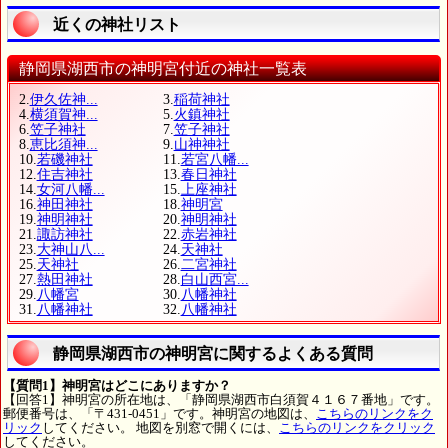
近くの神社リスト
静岡県湖西市の神明宮付近の神社一覧表
2.
伊久佐神...
3.
稲荷神社
4.
横須賀神...
5.
火鎮神社
6.
笠子神社
7.
笠子神社
8.
恵比須神...
9.
山神神社
10.
若磯神社
11.
若宮八幡...
12.
住吉神社
13.
春日神社
14.
女河八幡...
15.
上座神社
16.
神田神社
18.
神明宮
19.
神明神社
20.
神明神社
21.
諏訪神社
22.
赤岩神社
23.
大神山八...
24.
天神社
25.
天神社
26.
二宮神社
27.
熱田神社
28.
白山西宮...
29.
八幡宮
30.
八幡神社
31.
八幡神社
32.
八幡神社
静岡県湖西市の神明宮に関するよくある質問
【質問1】神明宮はどこにありますか？
【回答1】神明宮の所在地は、「静岡県湖西市白須賀４１６７番地」です。
郵便番号は、「〒431-0451」です。神明宮の地図は、
こちらのリンクをク
リック
してください。 地図を別窓で開くには、
こちらのリンクをクリック
してください。