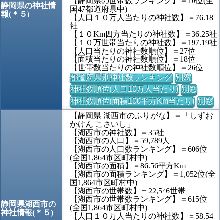
【静岡県の世帯数ランキング】＝10位(全
静岡県の神社情
国47都道府県中)
報(＊５)
【人口１０万人当たりの神社数】＝76.18
社
【１０Km四方当たりの神社数】＝36.25社
【１０万世帯当たりの神社数】＝197.19社
【人口当たりの神社数順位】＝27位
【面積当たりの神社数順位】＝18位
【世帯数当たりの神社数順位】＝26位
都道府県別神社数ランキング
別窓
神社数順位(人口10万人当たり)
別窓
神社数順位(面積100平方Km当たり)
別窓
【静岡県 湖西市のふりがな】＝「しずお
かけん こさいし」
【湖西市の神社数】＝35社
【湖西市の人口】＝59,789人
【湖西市の人口数ランキング】＝606位
(全国1,864市区町村中)
【湖西市の面積】＝86.56平方Km
【湖西市の面積ランキング】＝1,052位(全
国1,864市区町村中)
【湖西市の世帯数】＝22,546世帯
【湖西市の世帯数ランキング】＝615位
静岡県湖西市の
(全国1,864市区町村中)
神社情報(＊５)
【人口１０万人当たりの神社数】＝58.54