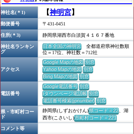
【
神明宮
】
神社名(＊1)
郵便番号
〒431-0451
住所(＊3)
静岡県湖西市白須賀４１６７番地
日本全国の神明宮
全都道府県神社数順
神社名ランキン
グ
位＝17位、神社数＝712社
Google Mapの地図
別窓
アクセス
Yahoo Mapの地図
別窓
Bing Mapの地図
別窓
Google電話番号
別窓
電話番号
iタウンページ電話帳
別窓
電話番号検索(jpnumber)
別窓
静岡県(しずおかけん)
県コード = 22
、湖
県・市町村コー
ド
西市(こさいし)
市町村コード = 221
コメント等