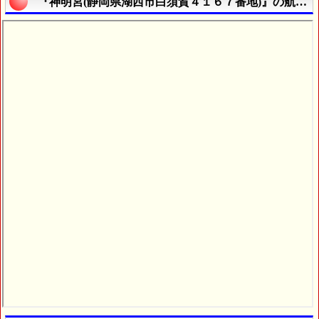
『神明宮(静岡県湖西市白須賀４１６７番地)』の航空写