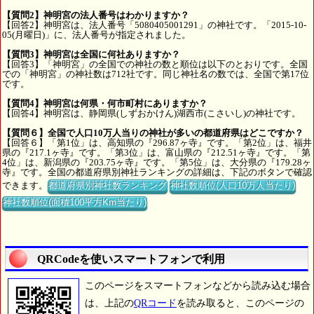
【質問2】神明宮の法人番号はわかりますか？
【回答2】神明宮は、法人番号「5080405001291」の神社です。「2015-10-
05(月曜日)」に、法人番号が指定されました。
【質問3】神明宮は全国に何社ありますか？
【回答3】「神明宮」の全国での神社の数と順位は以下のとおりです。全国
での「神明宮」の神社数は712社です。同じ神社名の数では、全国で第17位
です。
【質問4】神明宮は何県・何市町村にありますか？
【回答4】神明宮は、静岡県(しずおかけん)湖西市(こさいし)の神社です。
【質問６】全国で人口10万人当りの神社が多いの都道府県はどこですか？
【回答６】「第1位」は、高知県の『296.87ヶ寺』です。「第2位」は、福井
県の『217.1ヶ寺』です。「第3位」は、富山県の『212.51ヶ寺』です。「第
4位」は、新潟県の『203.75ヶ寺』です。「第5位」は、大分県の『179.28ヶ
寺』です。全国の都道府県別神社ランキングの詳細は、下記のボタンで確認
できます。
都道府県別神社数ランキング
神社数順位(人口10万人当たり)
神社数順位(面積100平方Km当たり)
QRCodeを使いスマートフォンで利用
このページをスマートフォンなどから読み込む場合
は、上記の
QRコード
を読み取ると、このページの