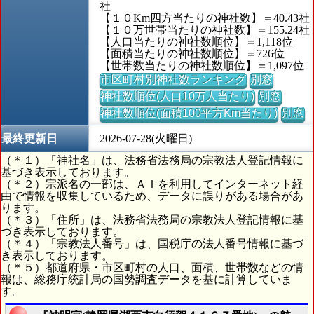
社
【１０Km四方当たりの神社数】＝40.43社
【１０万世帯当たりの神社数】＝155.24社
【人口当たりの神社数順位】＝1,118位
【面積当たりの神社数順位】＝726位
【世帯数当たりの神社数順位】＝1,097位
市区町村別神社数ランキング
別窓
神社数順位(人口10万人当たり)
別窓
神社数順位(面積100平方Km当たり)
別窓
最終更新日
2026-07-28(火曜日)
（＊１）「神社名」は、法務省法務局の宗教法人登記情報に
基づき表示しております。
（＊２）宗派名の一部は、ＡＩを利用してインターネット経
由で情報を収集しているため、データに誤りがある場合があ
ります。
（＊３）「住所」は、法務省法務局の宗教法人登記情報に基
づき表示しております。
（＊４）「宗教法人番号」は、国税庁の法人番号情報に基づ
き表示しております。
（＊５）都道府県・市区町村の人口、面積、世帯数などの情
報は、総務庁統計局の国勢調査データを基に計算していま
す。