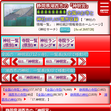
静岡県湖西市の『神明宮』
全国のお寺と
神社157,167箇所収録
【『神社の
情報一覧』：神社統計情報発信ホームページ】
《神社サーチ》
ホーム
[As of 26/07/28]
神社一覧
寺院一覧
神社ラン
寺院ラン
(県別)▼
(県別)▼
キング▼
キング▼
全国の「神明宮(712ヶ寺)」一覧表(矢印で移動可)
611.『神明宮』
613.『神明宮』
「湖西市の神社」一覧表(矢印で移動可能)
16.『神田神社』
18.『神明宮』
【
全国の寺院と神社
(157,167)】 【
全国の寺院
(76,660)
静岡県の寺院
(2,602)
湖西市の寺院
(46)】 【
全国の神社
(80,507)
静岡県の神社
(2,819)
湖
西市の神社
(35)
「17.神明宮」
】
静岡県湖西市の『神明宮』