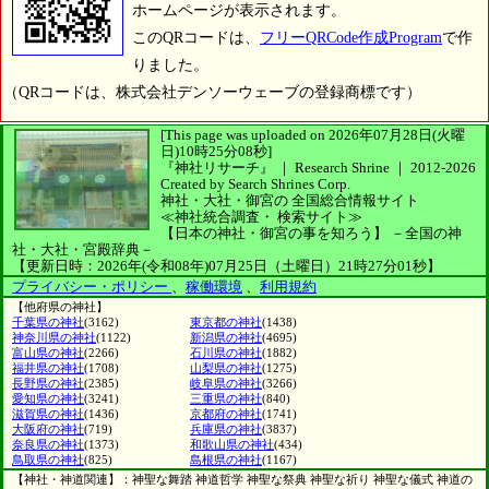
ホームページが表示されます。
このQRコードは、
フリーQRCode作成Program
で作
りました。
（QRコードは、株式会社デンソーウェーブの登録商標です）
[This page was uploaded on 2026年07月28日(火曜
日)10時25分08秒]
『神社リサーチ』 ｜ Research Shrine
｜
2012-2026
Created by
Search Shrines Corp.
神社・大社・御宮の
全国総合情報サイト
≪神社統合調査・
検索サイト≫
【日本の神社・御宮の事を知ろう】
－全国の神
社・大社・宮殿辞典－
【更新日時：2026年(令和08年)07月25日（土曜日）21時27分01秒】
プライバシー・ポリシー
、
稼働環境
、
利用規約
【他府県の神社】
千葉県の神社
(3162)
東京都の神社
(1438)
神奈川県の神社
(1122)
新潟県の神社
(4695)
富山県の神社
(2266)
石川県の神社
(1882)
福井県の神社
(1708)
山梨県の神社
(1275)
長野県の神社
(2385)
岐阜県の神社
(3266)
愛知県の神社
(3241)
三重県の神社
(840)
滋賀県の神社
(1436)
京都府の神社
(1741)
大阪府の神社
(719)
兵庫県の神社
(3837)
奈良県の神社
(1373)
和歌山県の神社
(434)
鳥取県の神社
(825)
島根県の神社
(1167)
【神社・神道関連】：神聖な舞踏 神道哲学 神聖な祭典 神聖な祈り 神聖な儀式 神道の