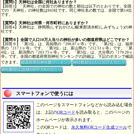
【質問3】天神社は全国に何社ありますか？
【回答3】「天神社」の全国での神社の数と順位は以下のとおりです。全国
での「天神社」の神社数は843社です。同じ神社名の数では、全国で第14位
です。
【質問4】天神社は何県・何市町村にありますか？
【回答4】天神社は、静岡県(しずおかけん)駿東郡清水町(しみずちょう)の神
社です。
【質問６】全国で人口10万人当りの神社が多いの都道府県はどこですか？
【回答６】「第1位」は、高知県の『296.87ヶ寺』です。「第2位」は、福井
県の『217.1ヶ寺』です。「第3位」は、富山県の『212.51ヶ寺』です。「第
4位」は、新潟県の『203.75ヶ寺』です。「第5位」は、大分県の『179.28ヶ
寺』です。全国の都道府県別神社ランキングの詳細は、下記のボタンで確認
できます。
都道府県別神社数ランキング
神社数順位(人口10万人当たり)
神社数順位(面積100平方Km当たり)
スマートフォンで使うには
このページをスマートフォンなどから読み込む場合
は、上記の
QRコード
を読み取ると、このページの
ホームページが表示されます。
このQRコードは、
永久無料QRコード生成ツール
で