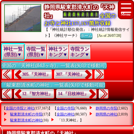
静岡県駿東郡清水町の『天神
社』
全国の
お寺と神社157,167箇所収録
【『神社統計順位発信』：神社統計情報発信サイ
ト】《神社サーチ》
ホーム
[As of 26/07/28]
神社一覧
寺院一覧
神社ラン
寺院ラン
(県別)▼
(県別)▼
キング▼
キング▼
全国の「天神社(843ヶ寺)」一覧表(矢印で移動可)
305.『天神社』
307.『天神社』
「駿東郡清水町の神社」一覧表(矢印で移動可能)
12.『智方神社』
14.『日枝神社』
【
全国の寺院と神社
(157,167)】 【
全国の寺院
(76,660)
静岡県の寺院
(2,602)
駿東郡清水町の寺院
(17)】 【
全国の神社
(80,507)
静岡県の神社
(2,819)
駿東郡清水町の神社
(16)
「13.天神社」
】
静岡県駿東郡清水町の『天神社』