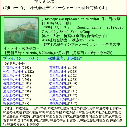
作りました。
（QRコードは、株式会社デンソーウェーブの登録商標です）
[This page was uploaded on 2026年07月28日(火曜
日)10時24分55秒]
『神社リサーチ』 ｜ Research Shrine
｜
2012-2026
Created by
Search Shrines Corp.
神社・大社・御宮の
全国総合情報サイト
≪神社統合調査・
検索サイト≫
【神社の総合インフォメーション】
－全国の神
社・大社・宮殿辞典－
【更新日時：2026年(令和08年)07月27日（月曜日）10時03分39秒】
プライバシー・ポリシー
、
稼働環境
、
利用規約
【他府県の神社】
千葉県の神社
(3162)
東京都の神社
(1438)
神奈川県の神社
(1122)
新潟県の神社
(4695)
富山県の神社
(2266)
石川県の神社
(1882)
福井県の神社
(1708)
山梨県の神社
(1275)
長野県の神社
(2385)
岐阜県の神社
(3266)
愛知県の神社
(3241)
三重県の神社
(840)
滋賀県の神社
(1436)
京都府の神社
(1741)
大阪府の神社
(719)
兵庫県の神社
(3837)
奈良県の神社
(1373)
和歌山県の神社
(434)
鳥取県の神社
(825)
島根県の神社
(1167)
【神社・神道関連】：鎮守の森,神道の神社建築,神道の神聖な意味,神道の神職,御神幸,
神道の儀式服,神聖な場所,神職,神聖な祭祀,神道の祭り,神聖な儀式,神社の社殿,神聖な
神秘主義者,神道修行,神道の神,神聖な音楽,御神楽,神道の歴史,神聖な信念体系,神聖な
習慣,神域,信仰の対象,神社の祭礼,神道の神話,お宮参り,神聖な巡礼,神聖な鏡,神聖な修
行,神道の修験者,お伊勢参り