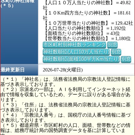
水町の神社情報
【人口１０万人当たりの神社数】＝49.82
(＊５)
社
【１０Km四方当たりの神社数】＝181.61
社
【１０万世帯当たりの神社数】＝129.42社
【人口当たりの神社数順位】＝1,192位
【面積当たりの神社数順位】＝43位
【世帯数当たりの神社数順位】＝1,180位
市区町村別神社数ランキング
別窓
神社数順位(人口10万人当たり)
別窓
神社数順位(面積100平方Km当たり)
別窓
最終更新日
2026-07-28(火曜日)
（＊１）「神社名」は、法務省法務局の宗教法人登記情報に
基づき表示しております。
（＊２）宗派名の一部は、ＡＩを利用してインターネット経
由で情報を収集しているため、データに誤りがある場合があ
ります。
（＊３）「住所」は、法務省法務局の宗教法人登記情報に基
づき表示しております。
（＊４）「宗教法人番号」は、国税庁の法人番号情報に基づ
き表示しております。
（＊５）都道府県・市区町村の人口、面積、世帯数などの情
報は、総務庁統計局の国勢調査データを基に計算していま