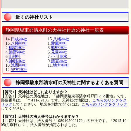
近くの神社リスト
静岡県駿東郡清水町の天神社付近の神社一覧表
14.
日枝神社
15.
八幡神社
16.
八幡神社
1.
愛鷹神社
2.
稲荷神社
3.
熊野神社
4.
熊野神社
5.
見目神社
6.
山神社
7.
小川泉水...
8.
神明神社
9.
清霊神社
10.
浅間神社
11.
地方神社
12.
智方神社
静岡県駿東郡清水町の天神社に関するよくある質問
【質問1】天神社はどこにありますか？
【回答1】天神社の所在地は、「静岡県駿東郡清水町戸田７２番地」です。
郵便番号は、「〒411-0913」です。天神社の地図は、
こちらのリンクをク
リック
してください。 地図を別窓で開くには、
こちらのリンクをクリック
してください。
【質問2】天神社の法人番号はわかりますか？
【回答2】天神社は、法人番号「1080105002172」の神社です。「2015-10-
05(月曜日)」に、法人番号が指定されました。