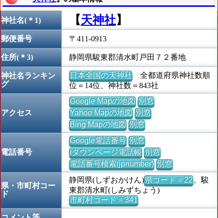
【
天神社
】
神社名(＊1)
郵便番号
〒411-0913
住所(＊3)
静岡県駿東郡清水町戸田７２番地
日本全国の天神社
全都道府県神社数順
神社名ランキン
グ
位＝14位、神社数＝843社
Google Mapの地図
別窓
アクセス
Yahoo Mapの地図
別窓
Bing Mapの地図
別窓
Google電話番号
別窓
電話番号
iタウンページ電話帳
別窓
電話番号検索(jpnumber)
別窓
静岡県(しずおかけん)
県コード = 22
、駿
県・市町村コー
東郡清水町(しみずちょう)
ド
市町村コード = 341
コメント等