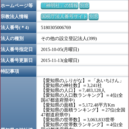
「神明社」の情報
別窓
ホームページ等
国税庁法人番号サイト
別窓
宗教法人情報
法人番号(＊4)
5180305006769
法人の種別
その他の設立登記法人(399)
法人番号指定日
2015-10-05(月曜日)
法人番号更新日
2015-11-13(金曜日)
特記事項
【愛知県のふりがな】＝「あいちけん」
【愛知県の神社数】＝3,241社
【愛知県の人口】＝7,483,128人
【愛知県の人口数ランキング】＝4位(全
国47都道府県中)
【愛知県の面積】＝5,172.48平方Km
【愛知県の面積ランキング】＝27位(全国
47都道府県中)
【愛知県の世帯数】＝3,063,833世帯
【愛知県の世帯数ランキング】＝4位(全