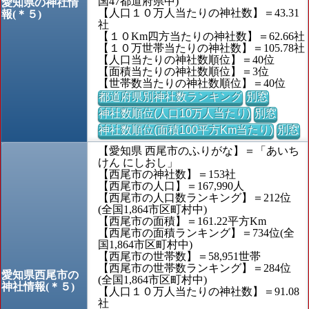
国47都道府県中)
愛知県の神社情
【人口１０万人当たりの神社数】＝43.31
報(＊５)
社
【１０Km四方当たりの神社数】＝62.66社
【１０万世帯当たりの神社数】＝105.78社
【人口当たりの神社数順位】＝40位
【面積当たりの神社数順位】＝3位
【世帯数当たりの神社数順位】＝40位
都道府県別神社数ランキング
別窓
神社数順位(人口10万人当たり)
別窓
神社数順位(面積100平方Km当たり)
別窓
【愛知県 西尾市のふりがな】＝「あいち
けん にしおし」
【西尾市の神社数】＝153社
【西尾市の人口】＝167,990人
【西尾市の人口数ランキング】＝212位
(全国1,864市区町村中)
【西尾市の面積】＝161.22平方Km
【西尾市の面積ランキング】＝734位(全
国1,864市区町村中)
【西尾市の世帯数】＝58,951世帯
【西尾市の世帯数ランキング】＝284位
愛知県西尾市の
(全国1,864市区町村中)
神社情報(＊５)
【人口１０万人当たりの神社数】＝91.08
社