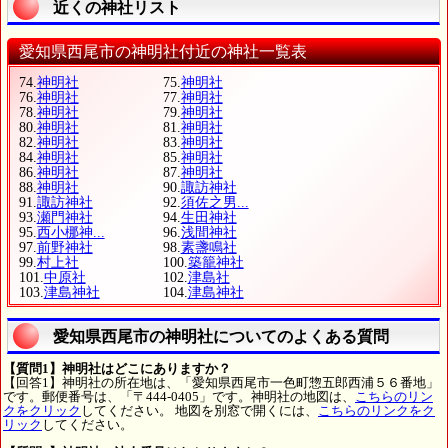
近くの神社リスト
愛知県西尾市の神明社付近の神社一覧表
74.
神明社
75.
神明社
76.
神明社
77.
神明社
78.
神明社
79.
神明社
80.
神明社
81.
神明社
82.
神明社
83.
神明社
84.
神明社
85.
神明社
86.
神明社
87.
神明社
88.
神明社
90.
諏訪神社
91.
諏訪神社
92.
須佐之男...
93.
瀬門神社
94.
生田神社
95.
西小梛神...
96.
浅間神社
97.
前野神社
98.
素盞鳴社
99.
村上社
100.
築籠神社
101.
中原社
102.
津島社
103.
津島神社
104.
津島神社
愛知県西尾市の神明社についてのよくある質問
【質問1】神明社はどこにありますか？
【回答1】神明社の所在地は、「愛知県西尾市一色町惣五郎西浦５６番地」
です。郵便番号は、「〒444-0405」です。神明社の地図は、
こちらのリン
クをクリック
してください。 地図を別窓で開くには、
こちらのリンクをク
リック
してください。