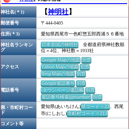
【
神明社
】
神社名(＊1)
郵便番号
〒444-0405
住所(＊3)
愛知県西尾市一色町惣五郎西浦５６番地
日本全国の神明社
全都道府県神社数順
神社名ランキン
グ
位＝4位、神社数＝1933社
Google Mapの地図
別窓
アクセス
Yahoo Mapの地図
別窓
Bing Mapの地図
別窓
Google電話番号
別窓
電話番号
iタウンページ電話帳
別窓
電話番号検索(jpnumber)
別窓
愛知県(あいちけん)
県コード = 23
、西尾
県・市町村コー
ド
市(にしおし)
市町村コード = 213
コメント等