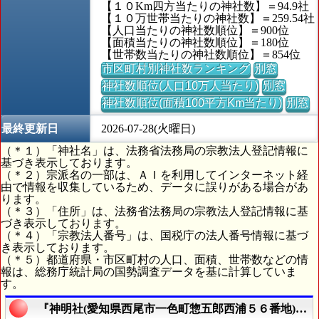
【１０Km四方当たりの神社数】＝94.9社
【１０万世帯当たりの神社数】＝259.54社
【人口当たりの神社数順位】＝900位
【面積当たりの神社数順位】＝180位
【世帯数当たりの神社数順位】＝854位
市区町村別神社数ランキング
別窓
神社数順位(人口10万人当たり)
別窓
神社数順位(面積100平方Km当たり)
別窓
最終更新日
2026-07-28(火曜日)
（＊１）「神社名」は、法務省法務局の宗教法人登記情報に
基づき表示しております。
（＊２）宗派名の一部は、ＡＩを利用してインターネット経
由で情報を収集しているため、データに誤りがある場合があ
ります。
（＊３）「住所」は、法務省法務局の宗教法人登記情報に基
づき表示しております。
（＊４）「宗教法人番号」は、国税庁の法人番号情報に基づ
き表示しております。
（＊５）都道府県・市区町村の人口、面積、世帯数などの情
報は、総務庁統計局の国勢調査データを基に計算していま
す。
『神明社(愛知県西尾市一色町惣五郎西浦５６番地)』