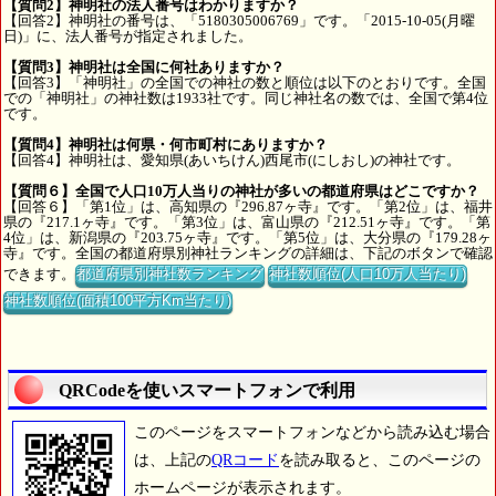
【質問2】神明社の法人番号はわかりますか？
【回答2】神明社の番号は、「5180305006769」です。「2015-10-05(月曜
日)」に、法人番号が指定されました。
【質問3】神明社は全国に何社ありますか？
【回答3】「神明社」の全国での神社の数と順位は以下のとおりです。全国
での「神明社」の神社数は1933社です。同じ神社名の数では、全国で第4位
です。
【質問4】神明社は何県・何市町村にありますか？
【回答4】神明社は、愛知県(あいちけん)西尾市(にしおし)の神社です。
【質問６】全国で人口10万人当りの神社が多いの都道府県はどこですか？
【回答６】「第1位」は、高知県の『296.87ヶ寺』です。「第2位」は、福井
県の『217.1ヶ寺』です。「第3位」は、富山県の『212.51ヶ寺』です。「第
4位」は、新潟県の『203.75ヶ寺』です。「第5位」は、大分県の『179.28ヶ
寺』です。全国の都道府県別神社ランキングの詳細は、下記のボタンで確認
できます。
都道府県別神社数ランキング
神社数順位(人口10万人当たり)
神社数順位(面積100平方Km当たり)
QRCodeを使いスマートフォンで利用
このページをスマートフォンなどから読み込む場合
は、上記の
QRコード
を読み取ると、このページの
ホームページが表示されます。