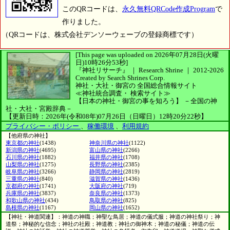
このQRコードは、
永久無料QRCode作成Program
で
作りました。
（QRコードは、株式会社デンソーウェーブの登録商標です）
[This page was uploaded on 2026年07月28日(火曜
日)10時26分53秒]
『神社リサーチ』 ｜ Research Shrine
｜
2012-2026
Created by
Search Shrines Corp.
神社・大社・御宮の
全国総合情報サイト
≪神社統合調査・
検索サイト≫
【日本の神社・御宮の事を知ろう】
－全国の神
社・大社・宮殿辞典－
【更新日時：2026年(令和08年)07月26日（日曜日）12時20分22秒】
プライバシー・ポリシー
、
稼働環境
、
利用規約
【他府県の神社】
東京都の神社
(1438)
神奈川県の神社
(1122)
新潟県の神社
(4695)
富山県の神社
(2266)
石川県の神社
(1882)
福井県の神社
(1708)
山梨県の神社
(1275)
長野県の神社
(2385)
岐阜県の神社
(3266)
静岡県の神社
(2819)
三重県の神社
(840)
滋賀県の神社
(1436)
京都府の神社
(1741)
大阪府の神社
(719)
兵庫県の神社
(3837)
奈良県の神社
(1373)
和歌山県の神社
(434)
鳥取県の神社
(825)
島根県の神社
(1167)
岡山県の神社
(1652)
【神社・神道関連】：神道の神職；神聖な鳥居；神道の儀式服；神道の神社祭り；神
道祭；神秘的な信念；神社の社殿；神道教；神社の御神木；神道の秘儀；神道の伝