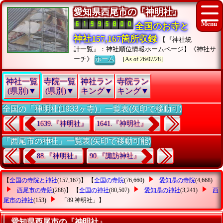
愛知県西尾市の『神明社』
全国のお寺と
神社157,167箇所収録
【『神社統
計一覧』：神社順位情報ホームページ】《神社サ
ーチ》
ホーム
[As of 26/07/28]
神社一覧
寺院一覧
神社ラン
寺院ラン
(県別)▼
(県別)▼
キング▼
キング▼
全国の「神明社(1933ヶ寺)」一覧表(矢印で移動可)
1639.『神明社』
1641.『神明社』
「西尾市の神社」一覧表(矢印で移動可能)
88.『神明社』
90.『諏訪神社』
【
全国の寺院と神社
(157,167)】 【
全国の寺院
(76,660)
愛知県の寺院
(4,668)
西尾市の寺院
(288)】 【
全国の神社
(80,507)
愛知県の神社
(3,241)
西
尾市の神社
(153)
「89.神明社」
】
愛知県西尾市の『神明社』