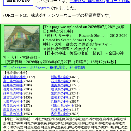
このQRコードは、
完全永久100%無料QRコード作成
Program
で作りました。
（QRコードは、株式会社デンソーウェーブの登録商標です）
[This page was uploaded on 2026年07月28日(火曜
日)10時27分13秒]
『神社リサーチ』 ｜ Research Shrine
｜
2012-2026
Created by
Search Shrines Corp.
神社・大社・御宮の
全国総合情報サイト
≪神社統合調査・
検索サイト≫
【日本の神社・御宮の名前一覧表】
－全国の神
社・大社・宮殿辞典－
【更新日時：2026年(令和08年)07月27日（月曜日）16時17分14秒】
プライバシー・ポリシー
、
稼働環境
、
利用規約
【他府県の神社】
神奈川県の神社
(1122)
新潟県の神社
(4695)
富山県の神社
(2266)
石川県の神社
(1882)
福井県の神社
(1708)
山梨県の神社
(1275)
長野県の神社
(2385)
岐阜県の神社
(3266)
静岡県の神社
(2819)
愛知県の神社
(3241)
滋賀県の神社
(1436)
京都府の神社
(1741)
大阪府の神社
(719)
兵庫県の神社
(3837)
奈良県の神社
(1373)
和歌山県の神社
(434)
鳥取県の神社
(825)
島根県の神社
(1167)
岡山県の神社
(1652)
広島県の神社
(2828)
【神社・神道関連】：神社の建造物;神楽舞;神道の神社建築;神の使者;御神楽;神聖な場
所;神道の神職;神社の神道教義;神聖な祭祀;神聖な彫刻;神社の境内;神道の秘儀;神道の
教え;神の意志;神聖な絵画;神聖な神秘主義者;神社の神道哲学;神社の御朱印帳;神社の歴