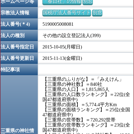
「春日社」の情報
別窓
ホームページ等
国税庁法人番号サイト
別窓
宗教法人情報
法人番号(＊4)
5190005008081
法人の種別
その他の設立登記法人(399)
法人番号指定日
2015-10-05(月曜日)
法人番号更新日
2015-11-13(金曜日)
特記事項
【三重県のふりがな】＝「みえけん」
【三重県の神社数】＝840社
【三重県の人口】＝1,815,865人
【三重県の人口数ランキング】＝22位(全
国47都道府県中)
【三重県の面積】＝5,774.4平方Km
【三重県の面積ランキング】＝25位(全国
47都道府県中)
【三重県の世帯数】＝720,292世帯
【三重県の世帯数ランキング】＝23位(全
国47都道府県中)
三重県の神社情