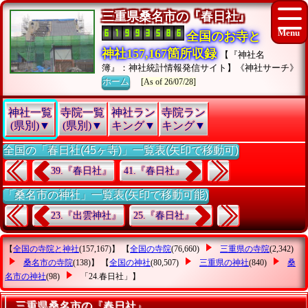
三重県桑名市の『春日社』
全国のお寺と
神社157,167箇所収録
【『神社名
簿』：神社統計情報発信サイト】《神社サーチ》
ホーム
[As of 26/07/28]
神社一覧
寺院一覧
神社ラン
寺院ラン
(県別)▼
(県別)▼
キング▼
キング▼
全国の「春日社(45ヶ寺)」一覧表(矢印で移動可)
39.『春日社』
41.『春日社』
「桑名市の神社」一覧表(矢印で移動可能)
23.『出雲神社』
25.『春日社』
【
全国の寺院と神社
(157,167)】 【
全国の寺院
(76,660)
三重県の寺院
(2,342)
桑名市の寺院
(138)】 【
全国の神社
(80,507)
三重県の神社
(840)
桑
名市の神社
(98)
「24.春日社」
】
三重県桑名市の『春日社』