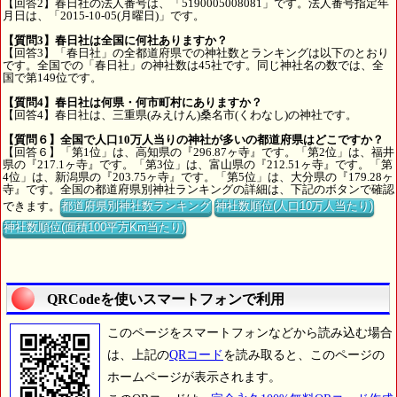
【回答2】春日社の法人番号は、「5190005008081」です。法人番号指定年
月日は、「2015-10-05(月曜日)」です。
【質問3】春日社は全国に何社ありますか？
【回答3】「春日社」の全都道府県での神社数とランキングは以下のとおり
です。全国での「春日社」の神社数は45社です。同じ神社名の数では、全
国で第149位です。
【質問4】春日社は何県・何市町村にありますか？
【回答4】春日社は、三重県(みえけん)桑名市(くわなし)の神社です。
【質問６】全国で人口10万人当りの神社が多いの都道府県はどこですか？
【回答６】「第1位」は、高知県の『296.87ヶ寺』です。「第2位」は、福井
県の『217.1ヶ寺』です。「第3位」は、富山県の『212.51ヶ寺』です。「第
4位」は、新潟県の『203.75ヶ寺』です。「第5位」は、大分県の『179.28ヶ
寺』です。全国の都道府県別神社ランキングの詳細は、下記のボタンで確認
できます。
都道府県別神社数ランキング
神社数順位(人口10万人当たり)
神社数順位(面積100平方Km当たり)
QRCodeを使いスマートフォンで利用
このページをスマートフォンなどから読み込む場合
は、上記の
QRコード
を読み取ると、このページの
ホームページが表示されます。