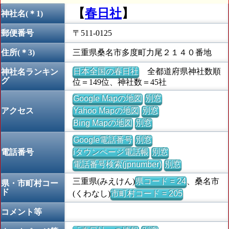
【
春日社
】
神社名(＊1)
郵便番号
〒511-0125
住所(＊3)
三重県桑名市多度町力尾２１４０番地
日本全国の春日社
全都道府県神社数順
神社名ランキン
グ
位＝149位、神社数＝45社
Google Mapの地図
別窓
アクセス
Yahoo Mapの地図
別窓
Bing Mapの地図
別窓
Google電話番号
別窓
電話番号
iタウンページ電話帳
別窓
電話番号検索(jpnumber)
別窓
三重県(みえけん)
県コード = 24
、桑名市
県・市町村コー
ド
(くわなし)
市町村コード = 205
コメント等