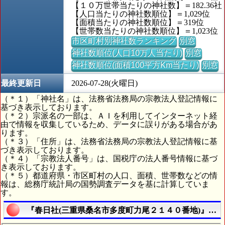
【１０万世帯当たりの神社数】＝182.36社
【人口当たりの神社数順位】＝1,029位
【面積当たりの神社数順位】＝319位
【世帯数当たりの神社数順位】＝1,023位
市区町村別神社数ランキング
別窓
神社数順位(人口10万人当たり)
別窓
神社数順位(面積100平方Km当たり)
別窓
最終更新日
2026-07-28(火曜日)
（＊１）「神社名」は、法務省法務局の宗教法人登記情報に
基づき表示しております。
（＊２）宗派名の一部は、ＡＩを利用してインターネット経
由で情報を収集しているため、データに誤りがある場合があ
ります。
（＊３）「住所」は、法務省法務局の宗教法人登記情報に基
づき表示しております。
（＊４）「宗教法人番号」は、国税庁の法人番号情報に基づ
き表示しております。
（＊５）都道府県・市区町村の人口、面積、世帯数などの情
報は、総務庁統計局の国勢調査データを基に計算していま
す。
『春日社(三重県桑名市多度町力尾２１４０番地)』の