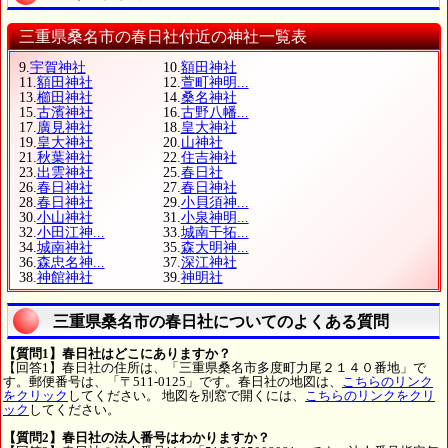
三重県桑名市の春日社付近の神社一覧表
9.
宇賀神社
10.
額田神社
11.
額田神社
12.
萱町神明...
13.
櫛田神社
14.
桑名神社
15.
古濱神社
16.
古野八幡...
17.
廣見神社
18.
皇大神社
19.
皇大神社
20.
山神社
21.
秋葉神社
22.
住吉神社
23.
出雲神社
25.
春日社
26.
春日神社
27.
春日神社
28.
春日神社
29.
小貝須神...
30.
小山神社
31.
小泉神明...
32.
小田江神...
33.
城南干拓...
34.
城南神社
35.
森大明神...
36.
森忠名神...
37.
深江神社
38.
神館神社
39.
神明社
三重県桑名市の春日社についてのよくある質問
【質問1】春日社はどこにありますか？
【回答1】春日社の住所は、「三重県桑名市多度町力尾２１４０番地」で
す。郵便番号は、「〒511-0125」です。春日社の地図は、
こちらのリンク
をクリック
してください。 地図を別窓で開くには、
こちらのリンクをクリ
ック
してください。
【質問2】春日社の法人番号はわかりますか？