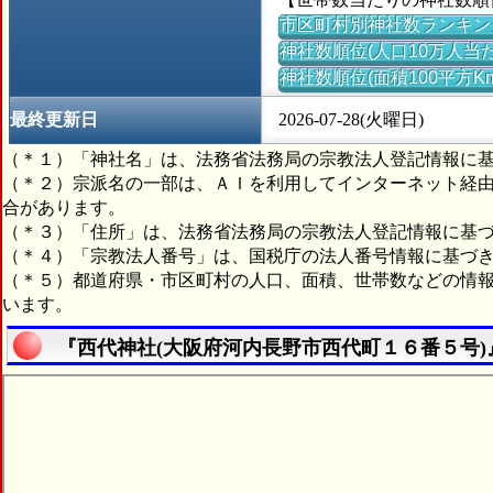
市区町村別神社数ランキン
神社数順位(人口10万人当た
神社数順位(面積100平方K
最終更新日
2026-07-28(火曜日)
（＊１）「神社名」は、法務省法務局の宗教法人登記情報に
（＊２）宗派名の一部は、ＡＩを利用してインターネット経
合があります。
（＊３）「住所」は、法務省法務局の宗教法人登記情報に基
（＊４）「宗教法人番号」は、国税庁の法人番号情報に基づ
（＊５）都道府県・市区町村の人口、面積、世帯数などの情
います。
『西代神社(大阪府河内長野市西代町１６番５号)