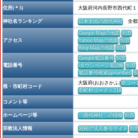
住所(＊3)
大阪府河内長野市西代町１
神社名ランキング
日本全国の西代神社
全都道
Google Mapの地図
別窓
アクセス
Yahoo Mapの地図
別窓
Bing Mapの地図
別窓
Google電話番号
別窓
電話番号
iタウンページ電話帳
別窓
電話番号検索(jpnumber)
大阪府(おおさかふ)
県コード 
県・市町村コード
市町村コード = 216
コメント等
ホームページ等
「西代神社」の情報
別窓
宗教法人情報
国税庁法人番号サイト
別