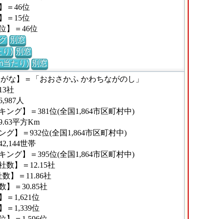
】＝46位
】＝15位
位】＝46位
グ
別窓
り)
別窓
m当たり)
別窓
りがな】＝「おおさかふ かわちながのし」
3社
987人
グ】＝381位(全国1,864市区町村中)
.63平方Km
】＝932位(全国1,864市区町村中)
,144世帯
グ】＝395位(全国1,864市区町村中)
数】＝12.15社
】＝11.86社
＝30.85社
1,621位
1,339位
＝1,596位