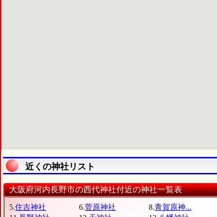
近くの神社リスト
大阪府河内長野市の西代神社付近の神社一覧表
5.
住吉神社
6.
菅原神社
8.
青賀原神...