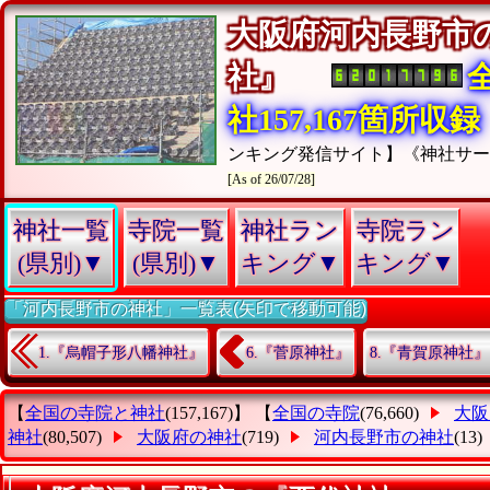
大阪府河内長野市
社』
社157,167箇所収録
ンキング発信サイト】《神社サ
[As of 26/07/28]
神社一覧
寺院一覧
神社ラン
寺院ラン
(県別)▼
(県別)▼
キング▼
キング▼
「河内長野市の神社」一覧表(矢印で移動可能)
1.『烏帽子形八幡神社』
6.『菅原神社』
8.『青賀原神社』
【
全国の寺院と神社
(157,167)】 【
全国の寺院
(76,660)
大阪
神社
(80,507)
大阪府の神社
(719)
河内長野市の神社
(13)