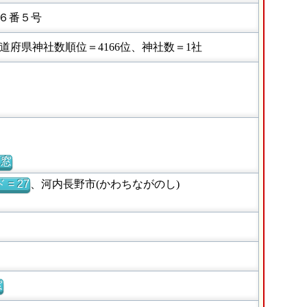
６番５号
府県神社数順位＝4166位、神社数＝1社
別窓
= 27
、河内長野市(かわちながのし)
窓