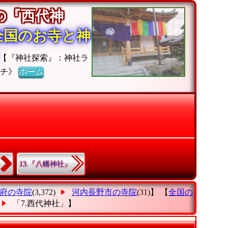
の『西代神
全国のお寺と神
【『神社探索』：神社ラ
ーチ》
ホーム
13.『八幡神社』
府の寺院
(3,372)
河内長野市の寺院
(31)】 【
全国の
「7.西代神社」
】