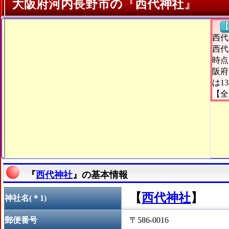
大阪府河内長野市の『西代神社』
【
西代
西代
時点
阪府
は1
【全
『
西代神社
』の基本情報
【
西代神社
】
神社名(＊1)
郵便番号
〒586-0016