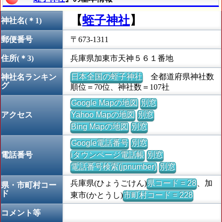
【
蛭子神社
】
神社名(＊1)
郵便番号
〒673-1311
住所(＊3)
兵庫県加東市天神５６１番地
日本全国の蛭子神社
全都道府県神社数
神社名ランキン
グ
順位＝70位、神社数＝107社
Google Mapの地図
別窓
アクセス
Yahoo Mapの地図
別窓
Bing Mapの地図
別窓
Google電話番号
別窓
電話番号
iタウンページ電話帳
別窓
電話番号検索(jpnumber)
別窓
兵庫県(ひょうごけん)
県コード = 28
、加
県・市町村コー
ド
東市(かとうし)
市町村コード = 228
コメント等