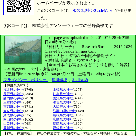
ホームページが表示されます。
このQRコードは、
永久無料QRCodeMaker
で作りま
した。
（QRコードは、株式会社デンソーウェーブの登録商標です）
[This page was uploaded on 2026年07月28日(火曜
日)10時28分22秒]
『神社リサーチ』 ｜ Research Shrine
｜
2012-2026
Created by
Search Shrines Corp.
神社・大社・御宮の
全国総合情報サイト
≪神社統合調査・
検索サイト≫
【全国日本のお宮さんをどこよりも優しく解説】
－全国の神社・大社・宮殿辞典－
【更新日時：2026年(令和08年)07月25日（土曜日）18時18分48秒】
プライバシー・ポリシー
、
稼働環境
、
利用規約
【他府県の神社】
福井県の神社
(1708)
山梨県の神社
(1275)
長野県の神社
(2385)
岐阜県の神社
(3266)
静岡県の神社
(2819)
愛知県の神社
(3241)
三重県の神社
(840)
滋賀県の神社
(1436)
京都府の神社
(1741)
大阪府の神社
(719)
奈良県の神社
(1373)
和歌山県の神社
(434)
鳥取県の神社
(825)
島根県の神社
(1167)
岡山県の神社
(1652)
広島県の神社
(2828)
山口県の神社
(765)
徳島県の神社
(1309)
香川県の神社
(801)
愛媛県の神社
(1250)
【神社・神道関連】：神社の神道哲学・神道の神話・神聖な水・神楽舞・神聖な巡