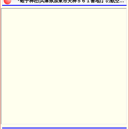
『蛭子神社(兵庫県加東市天神５６１番地)』の航空写真