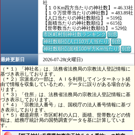
社
【１０Km四方当たりの神社数】＝46.33社
【１０万世帯当たりの神社数】＝483.89社
【人口当たりの神社数順位】＝519位
【面積当たりの神社数順位】＝615位
【世帯数当たりの神社数順位】＝529位
市区町村別神社数ランキング
別窓
神社数順位(人口10万人当たり)
別窓
神社数順位(面積100平方Km当たり)
別窓
最終更新日
2026-07-28(火曜日)
（＊１）「神社名」は、法務省法務局の宗教法人登記情報に
基づき表示しております。
（＊２）宗派名の一部は、ＡＩを利用してインターネット経
由で情報を収集しているため、データに誤りがある場合があ
ります。
（＊３）「住所」は、法務省法務局の宗教法人登記情報に基
づき表示しております。
（＊４）「宗教法人番号」は、国税庁の法人番号情報に基づ
き表示しております。
（＊５）都道府県・市区町村の人口、面積、世帯数などの情
報は、総務庁統計局の国勢調査データを基に計算していま
す。