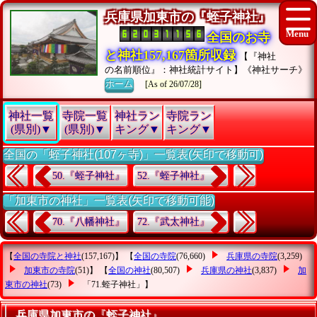
兵庫県加東市の『蛭子神社』
全国のお寺
と神社157,167箇所収録
【『神社
の名前順位』：神社統計サイト】《神社サーチ》
ホーム
[As of 26/07/28]
神社一覧
寺院一覧
神社ラン
寺院ラン
(県別)▼
(県別)▼
キング▼
キング▼
全国の「蛭子神社(107ヶ寺)」一覧表(矢印で移動可)
50.『蛭子神社』
52.『蛭子神社』
「加東市の神社」一覧表(矢印で移動可能)
70.『八幡神社』
72.『武太神社』
【
全国の寺院と神社
(157,167)】 【
全国の寺院
(76,660)
兵庫県の寺院
(3,259)
加東市の寺院
(51)】 【
全国の神社
(80,507)
兵庫県の神社
(3,837)
加
東市の神社
(73)
「71.蛭子神社」
】
兵庫県加東市の『蛭子神社』