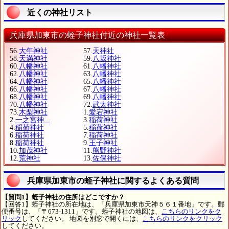
近くの神社リスト
兵庫県加東市の蛭子神社付近の神社一覧表
56.
大年神社
57.
天神社
58.
天満神社
59.
八坂神社
60.
八幡神社
61.
八幡神社
62.
八幡神社
63.
八幡神社
64.
八幡神社
65.
八幡神社
66.
八幡神社
67.
八幡神社
68.
八幡神社
69.
八幡神社
70.
八幡神社
72.
武太神社
73.
木梨神社
1.
愛宕神社
2.
一之宮神...
3.
稲荷神社
4.
稲荷神社
5.
稲荷神社
6.
稲荷神社
7.
稲荷神社
8.
稲荷神社
9.
王子神社
10.
加茂神社
11.
熊野神社
12.
荒神社
13.
佐保神社
兵庫県加東市の蛭子神社に関するよくある質問
【質問1】蛭子神社の住所はどこですか？
【回答1】蛭子神社の所在地は、「兵庫県加東市天神５６１番地」です。郵
便番号は、「〒673-1311」です。蛭子神社の地図は、
こちらのリンクをク
リック
してください。 地図を別窓で開くには、
こちらのリンクをクリック
してください。