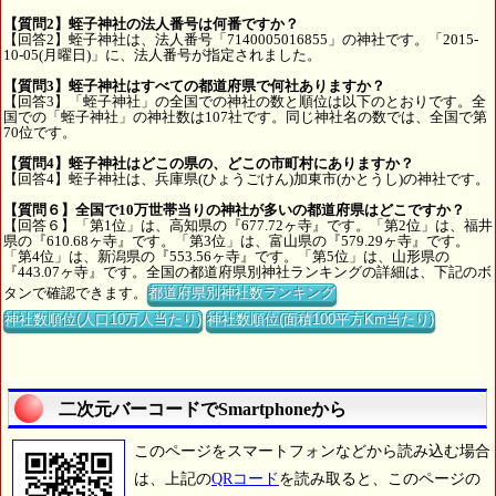
【質問2】蛭子神社の法人番号は何番ですか？
【回答2】蛭子神社は、法人番号「7140005016855」の神社です。「2015-
10-05(月曜日)」に、法人番号が指定されました。
【質問3】蛭子神社はすべての都道府県で何社ありますか？
【回答3】「蛭子神社」の全国での神社の数と順位は以下のとおりです。全
国での「蛭子神社」の神社数は107社です。同じ神社名の数では、全国で第
70位です。
【質問4】蛭子神社はどこの県の、どこの市町村にありますか？
【回答4】蛭子神社は、兵庫県(ひょうごけん)加東市(かとうし)の神社です。
【質問６】全国で10万世帯当りの神社が多いの都道府県はどこですか？
【回答６】「第1位」は、高知県の『677.72ヶ寺』です。「第2位」は、福井
県の『610.68ヶ寺』です。「第3位」は、富山県の『579.29ヶ寺』です。
「第4位」は、新潟県の『553.56ヶ寺』です。「第5位」は、山形県の
『443.07ヶ寺』です。全国の都道府県別神社ランキングの詳細は、下記のボ
タンで確認できます。
都道府県別神社数ランキング
神社数順位(人口10万人当たり)
神社数順位(面積100平方Km当たり)
二次元バーコードでSmartphoneから
このページをスマートフォンなどから読み込む場合
は、上記の
QRコード
を読み取ると、このページの