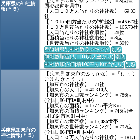
【兵庫県の世帯数ランキング】＝8位(全
兵庫県の神社情
国47都道府県中)
報(＊５)
【人口１０万人当たりの神社数】＝69.33
社
【１０Km四方当たりの神社数】＝45.67社
【１０万世帯当たりの神社数】＝165.73社
【人口当たりの神社数順位】＝28位
【面積当たりの神社数順位】＝8位
【世帯数当たりの神社数順位】＝30位
都道府県別神社数ランキング
別窓
神社数順位(人口10万人当たり)
別窓
神社数順位(面積100平方Km当たり)
別窓
【兵庫県 加東市のふりがな】＝「ひょう
ごけん かとうし」
【加東市の神社数】＝73社
【加東市の人口】＝40,310人
【加東市の人口数ランキング】＝786位
(全国1,864市区町村中)
【加東市の面積】＝157.55平方Km
【加東市の面積ランキング】＝745位(全
国1,864市区町村中)
【加東市の世帯数】＝15,086世帯
【加東市の世帯数ランキング】＝792位
兵庫県加東市の
(全国1,864市区町村中)
神社情報(＊５)
【人口１０万人当たりの神社数】＝181.1