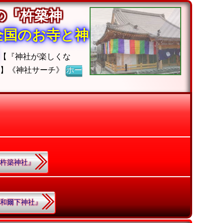
の『杵築神
全国のお寺と神
【『神社が楽しくな
ジ】《神社サーチ》
ホー
.『杵築神社』
.『和爾下神社』