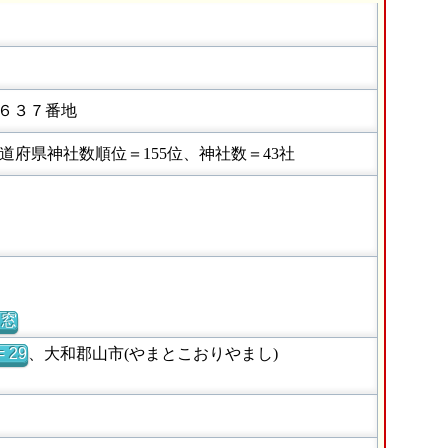
６３７番地
府県神社数順位＝155位、神社数＝43社
別窓
 29
、大和郡山市(やまとこおりやまし)