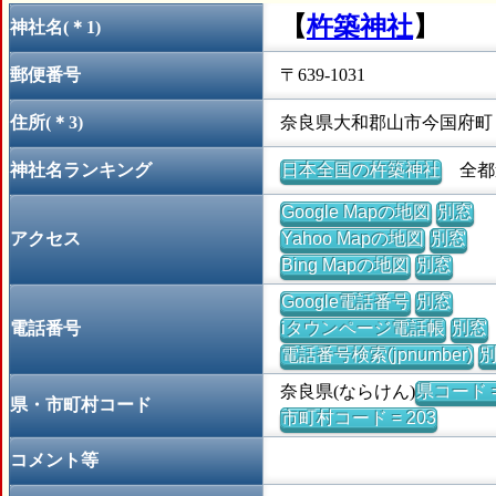
【
杵築神社
】
神社名(＊1)
郵便番号
〒639-1031
住所(＊3)
奈良県大和郡山市今国府町
神社名ランキング
日本全国の杵築神社
全都道
Google Mapの地図
別窓
アクセス
Yahoo Mapの地図
別窓
Bing Mapの地図
別窓
Google電話番号
別窓
電話番号
iタウンページ電話帳
別窓
電話番号検索(jpnumber)
奈良県(ならけん)
県コード =
県・市町村コード
市町村コード = 203
コメント等