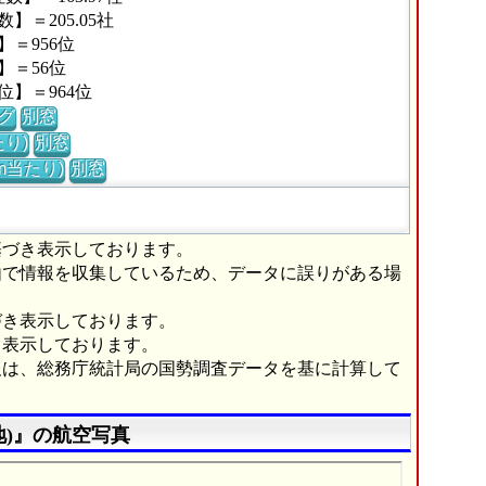
＝205.05社
＝956位
】＝56位
】＝964位
グ
別窓
り)
別窓
m当たり)
別窓
基づき表示しております。
由で情報を収集しているため、データに誤りがある場
づき表示しております。
き表示しております。
報は、総務庁統計局の国勢調査データを基に計算して
)』の航空写真