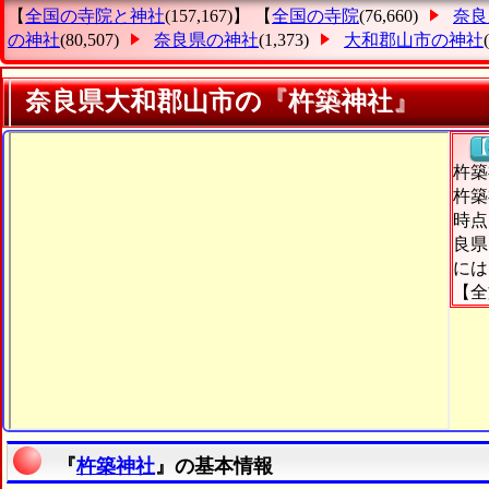
【
全国の寺院と神社
(157,167)】 【
全国の寺院
(76,660)
奈良
の神社
(80,507)
奈良県の神社
(1,373)
大和郡山市の神社
奈良県大和郡山市の『杵築神社』
【
杵築
杵築
時点
良県
には
【全
『
杵築神社
』の基本情報