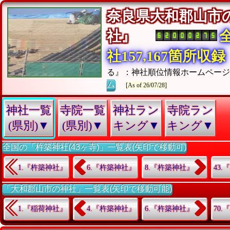
奈良県大和郡山市
社』
社157,167箇所収録
る』：神社順位情報ホームペー
ム
[As of 26/07/28]
神社一覧
寺院一覧
神社ラン
寺院ラン
(県別)▼
(県別)▼
キング▼
キング▼
全国の「杵築神社(43ヶ寺)」一覧表(矢印で移動可)
1.『杵築神社』
6.『杵築神社』
8.『杵築神社』
43
「大和郡山市の神社」一覧表(矢印で移動可能)
1.『稲荷神社』
4.『杵築神社』
6.『杵築神社』
70