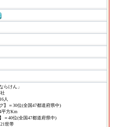
窓
ならけん」
3社
16人
】＝30位(全国47都道府県中)
94平方Km
＝40位(全国47都道府県中)
21世帯