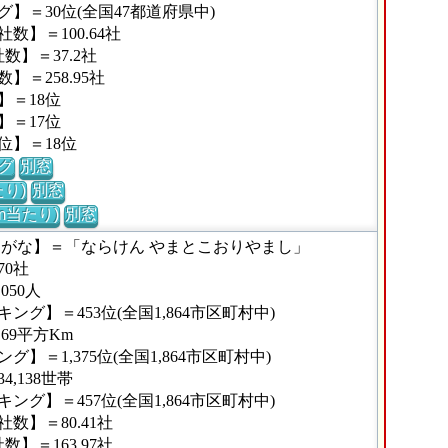
】＝30位(全国47都道府県中)
】＝100.64社
】＝37.2社
＝258.95社
】＝18位
】＝17位
位】＝18位
グ
別窓
り)
別窓
m当たり)
別窓
りがな】＝「ならけん やまとこおりやまし」
0社
050人
グ】＝453位(全国1,864市区町村中)
69平方Km
＝1,375位(全国1,864市区町村中)
,138世帯
グ】＝457位(全国1,864市区町村中)
数】＝80.41社
】＝163.97社