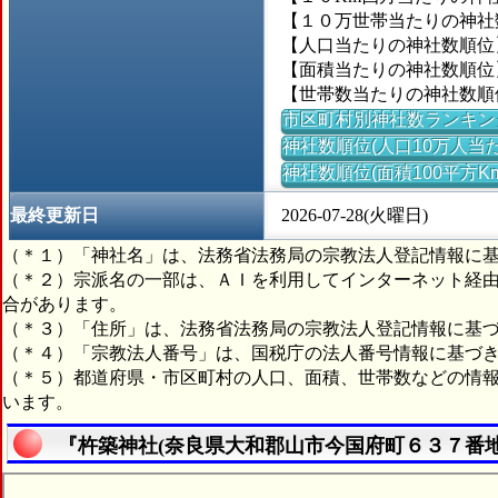
【１０万世帯当たりの神社数】
【人口当たりの神社数順位】
【面積当たりの神社数順位
【世帯数当たりの神社数順位
市区町村別神社数ランキン
神社数順位(人口10万人当た
神社数順位(面積100平方K
最終更新日
2026-07-28(火曜日)
（＊１）「神社名」は、法務省法務局の宗教法人登記情報に
（＊２）宗派名の一部は、ＡＩを利用してインターネット経
合があります。
（＊３）「住所」は、法務省法務局の宗教法人登記情報に基
（＊４）「宗教法人番号」は、国税庁の法人番号情報に基づ
（＊５）都道府県・市区町村の人口、面積、世帯数などの情
います。
『杵築神社(奈良県大和郡山市今国府町６３７番地