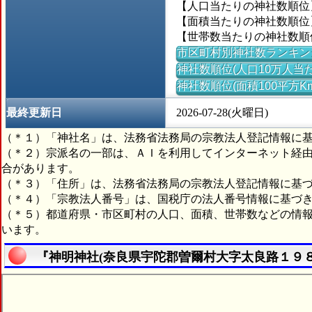
【人口当たりの神社数順位
【面積当たりの神社数順位】＝
【世帯数当たりの神社数順
市区町村別神社数ランキン
神社数順位(人口10万人当た
神社数順位(面積100平方K
最終更新日
2026-07-28(火曜日)
（＊１）「神社名」は、法務省法務局の宗教法人登記情報に
（＊２）宗派名の一部は、ＡＩを利用してインターネット経
合があります。
（＊３）「住所」は、法務省法務局の宗教法人登記情報に基
（＊４）「宗教法人番号」は、国税庁の法人番号情報に基づ
（＊５）都道府県・市区町村の人口、面積、世帯数などの情
います。
『神明神社(奈良県宇陀郡曽爾村大字太良路１９