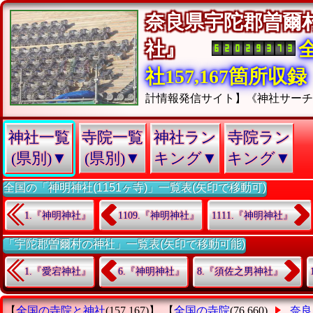
奈良県宇陀郡曽爾
社』
社157,167箇所収録
計情報発信サイト】《神社サー
神社一覧
寺院一覧
神社ラン
寺院ラン
(県別)▼
(県別)▼
キング▼
キング▼
全国の「神明神社(1151ヶ寺)」一覧表(矢印で移動可)
1.『神明神社』
1109.『神明神社』
1111.『神明神社』
「宇陀郡曽爾村の神社」一覧表(矢印で移動可能)
1.『愛宕神社』
6.『神明神社』
8.『須佐之男神社』
【
全国の寺院と神社
(157,167)】 【
全国の寺院
(76,660)
奈良