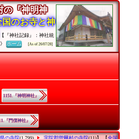
村の『神明神
全国のお寺と神
【『神社記録』：神社統
チ》
ホーム
[As of 26/07/28]
1151.『神明神社』
11.『門僕神社』
県の寺院
(1,799)
宇陀郡曽爾村の寺院
(11)】 【
全国