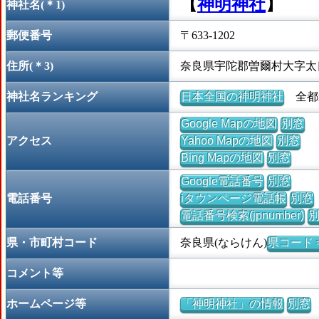
【
神明神社
】
神社名(＊1)
郵便番号
〒633-1202
住所(＊3)
奈良県宇陀郡曽爾村大字太
神社名ランキング
日本全国の神明神社
全都道
Google Mapの地図
別窓
アクセス
Yahoo Mapの地図
別窓
Bing Mapの地図
別窓
Google電話番号
別窓
電話番号
iタウンページ電話帳
別窓
電話番号検索(jpnumber)
県・市町村コード
奈良県(ならけん)
県コード =
コメント等
ホームページ等
「神明神社」の情報
別窓