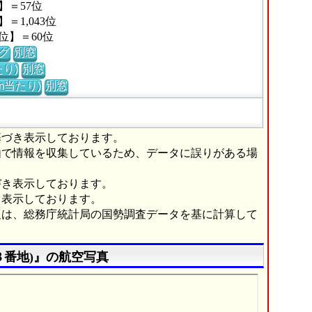
】＝57位
1,043位
位】＝60位
グ
別窓
り)
別窓
m当たり)
別窓
基づき表示しております。
由で情報を収集しているため、データに誤りがある場
づき表示しております。
き表示しております。
報は、総務庁統計局の国勢調査データを基に計算して
８番地)』の航空写真