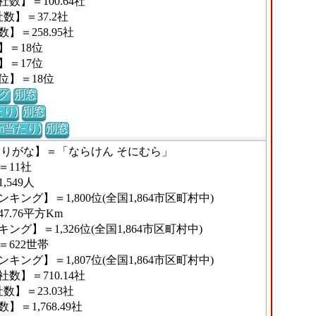
】＝100.64社
】＝37.2社
＝258.95社
】＝18位
】＝17位
位】＝18位
グ
別窓
り)
別窓
m当たり)
別窓
ふりがな】＝「ならけん そにむら」
11社
549人
ング】＝1,800位(全国1,864市区町村中)
.76平方Km
グ】＝1,326位(全国1,864市区町村中)
622世帯
ング】＝1,807位(全国1,864市区町村中)
】＝710.14社
】＝23.03社
1,768.49社