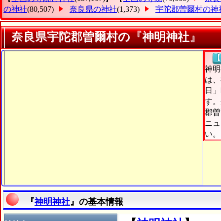
の神社
(80,507)
奈良県の神社
(1,373)
宇陀郡曽爾村の神
奈良県宇陀郡曽爾村の『神明神社』
【
神明
は、
日」
す。
郡曽
ニュ
い。
『
神明神社
』の基本情報