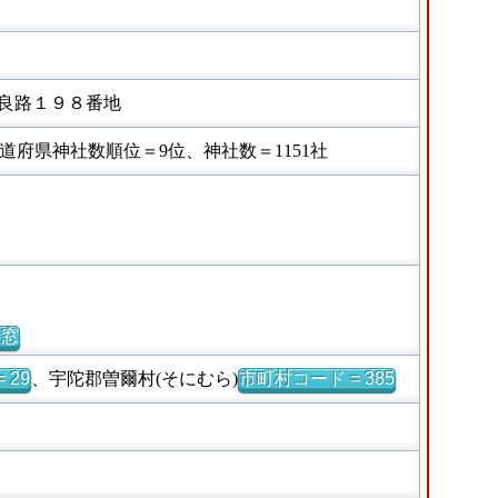
良路１９８番地
府県神社数順位＝9位、神社数＝1151社
別窓
 29
、宇陀郡曽爾村(そにむら)
市町村コード = 385