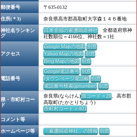
郵便番号
〒635-0132
住所(＊3)
奈良県高市郡高取町大字森１４６番地
日本全国の素盞嗚命神社
全都道府県神
神社名ランキン
グ
社数順位＝4166位、神社数＝1社
Google Mapの地図
別窓
アクセス
Yahoo Mapの地図
別窓
Bing Mapの地図
別窓
Google電話番号
別窓
電話番号
iタウンページ電話帳
別窓
電話番号検索(jpnumber)
別窓
奈良県(ならけん)
県コード = 29
、高市郡
県・市町村コー
高取町(たかとりちょう)
ド
市町村コード = 401
コメント等
「素盞嗚命神社」の情報
別窓
ホームページ等