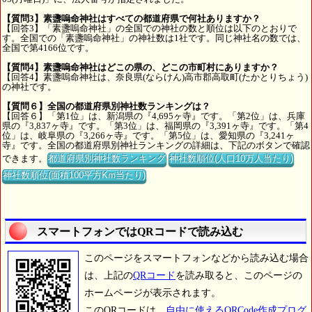
【質問3】素盞嗚命神社はすべての都道府県で何社ありますか？
【回答3】「素盞嗚命神社」の全国での神社の数と順位は以下のとおりで
す。全国での「素盞嗚命神社」の神社数は1社です。同じ神社名の数では、
全国で第4166位です。
【質問4】素盞嗚命神社はどこの県の、どこの市町村にありますか？
【回答4】素盞嗚命神社は、奈良県(ならけん)高市郡高取町(たかとりちょう)
の神社です。
【質問６】全国の都道府県別神社数ランキングは？
【回答６】「第1位」は、新潟県の『4,695ヶ寺』です。「第2位」は、兵庫
県の『3,837ヶ寺』です。「第3位」は、福岡県の『3,391ヶ寺』です。「第4
位」は、岐阜県の『3,266ヶ寺』です。「第5位」は、愛知県の『3,241ヶ
寺』です。全国の都道府県別神社ランキングの詳細は、下記のボタンで確認
できます。
都道府県別神社数ランキング
神社数順位(人口10万人当たり)
神社数順位(面積100平方Km当たり)
スマートフォンではQRコードで読み込む
このページをスマートフォンなどから読み込む場合
は、上記の
QRコード
を読み取ると、このページの
ホームページが表示されます。
このQRコードは、
自由に使えるQRCode作成プログ