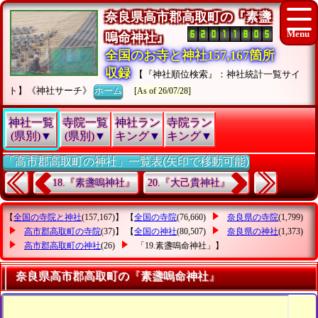
奈良県高市郡高取町の『素盞
嗚命神社』
全国のお寺と神社157,167箇所
収録
【『神社順位検索』：神社統計一覧サイ
ト】《神社サーチ》
ホーム
[As of 26/07/28]
神社一覧
寺院一覧
神社ラン
寺院ラン
(県別)▼
(県別)▼
キング▼
キング▼
「高市郡高取町の神社」一覧表(矢印で移動可能)
18.『素盞嗚神社』
20.『大己貴神社』
【
全国の寺院と神社
(157,167)】 【
全国の寺院
(76,660)
奈良県の寺院
(1,799)
高市郡高取町の寺院
(37)】 【
全国の神社
(80,507)
奈良県の神社
(1,373)
高市郡高取町の神社
(26)
「19.素盞嗚命神社」
】
奈良県高市郡高取町の『素盞嗚命神社』