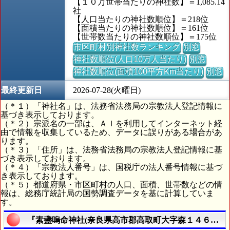
【１０万世帯当たりの神社数】＝1,085.14
社
【人口当たりの神社数順位】＝218位
【面積当たりの神社数順位】＝161位
【世帯数当たりの神社数順位】＝175位
市区町村別神社数ランキング
別窓
神社数順位(人口10万人当たり)
別窓
神社数順位(面積100平方Km当たり)
別窓
最終更新日
2026-07-28(火曜日)
（＊１）「神社名」は、法務省法務局の宗教法人登記情報に
基づき表示しております。
（＊２）宗派名の一部は、ＡＩを利用してインターネット経
由で情報を収集しているため、データに誤りがある場合があ
ります。
（＊３）「住所」は、法務省法務局の宗教法人登記情報に基
づき表示しております。
（＊４）「宗教法人番号」は、国税庁の法人番号情報に基づ
き表示しております。
（＊５）都道府県・市区町村の人口、面積、世帯数などの情
報は、総務庁統計局の国勢調査データを基に計算していま
す。
『素盞嗚命神社(奈良県高市郡高取町大字森１４６番地