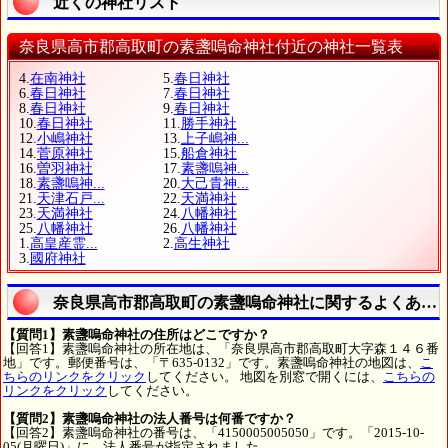
近くの神社リスト
奈良県高市郡高取町の素盞嗚命神社付近の神社一覧表
4.
在南神社
5.
春日神社
6.
春日神社
7.
春日神社
8.
春日神社
9.
春日神社
10.
春日神社
11.
勝手神社
12.
小嶋神社
13.
上子嶋神...
14.
菅原神社
15.
船倉神社
16.
曽羽神社
17.
素盞嗚神...
18.
素盞嗚神...
20.
大己貴神...
21.
天津石戸...
22.
天満神社
23.
天満神社
24.
八幡神社
25.
八幡神社
26.
八幡神社
1.
高皇産霊...
2.
高生神社
3.
國府神社
奈良県高市郡高取町の素盞嗚命神社に関するよくある
【質問1】素盞嗚命神社の住所はどこですか？
【回答1】素盞嗚命神社の所在地は、「奈良県高市郡高取町大字森１４６番
地」です。郵便番号は、「〒635-0132」です。素盞嗚命神社の地図は、
こ
ちらのリンクをクリック
してください。 地図を別窓で開くには、
こちらの
リンクをクリック
してください。
【質問2】素盞嗚命神社の法人番号は何番ですか？
【回答2】素盞嗚命神社の番号は、「4150005005050」です。「2015-10-
05(月曜日)」に、法人番号が指定されました。