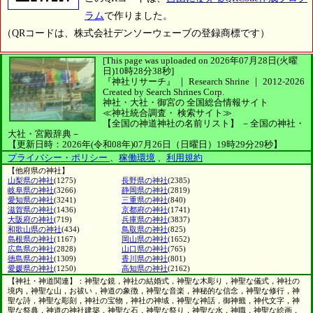
ラム
で作りました。
（QRコードは、株式会社デンソーウェーブの登録商標です）
[This page was uploaded on 2026年07月28日(火曜
日)10時28分38秒]
『神社リサーチ』 ｜ Research Shrine
｜
2012-2026
Created by
Search Shrines Corp.
神社・大社・御宮の
全国総合情報サイト
≪神社統合調査・
検索サイト≫
【全国の神道神社の名前リスト】
－全国の神社・
大社・宮殿辞典－
【更新日時：2026年(令和08年)07月26日（日曜日）19時29分29秒】
プライバシー・ポリシー
、
稼働環境
、
利用規約
【他府県の神社】
山梨県の神社
(1275)
長野県の神社
(2385)
岐阜県の神社
(3266)
静岡県の神社
(2819)
愛知県の神社
(3241)
三重県の神社
(840)
滋賀県の神社
(1436)
京都府の神社
(1741)
大阪府の神社
(719)
兵庫県の神社
(3837)
和歌山県の神社
(434)
鳥取県の神社
(825)
島根県の神社
(1167)
岡山県の神社
(1652)
広島県の神社
(2828)
山口県の神社
(765)
徳島県の神社
(1309)
香川県の神社
(801)
愛媛県の神社
(1250)
高知県の神社
(2162)
【神社・神道関連】：神聖な鏡，神社の結婚式，神聖な木彫り，神聖な儀式，神社の
境内，神聖な山，お祓い，神道の象徴，神聖な音楽，神秘的な信念，神聖な修行，神
聖な詩，神聖な彫刻，神社の宝物，神社の神域，神聖な神話，御神籤，神代文字，神
聖な祭典，神道の神社建築，神聖な石，神聖な祭り，神聖な水，神職，神聖な絵画，