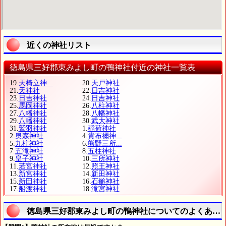
近くの神社リスト
徳島県三好郡東みよし町の鴨神社付近の神社一覧表
19.
天椅立神...
20.
天戸神社
21.
天神社
22.
日吉神社
23.
日吉神社
24.
日吉神社
25.
馬岡神社
26.
八柱神社
27.
八幡神社
28.
八幡神社
29.
八幡神社
30.
武大神社
31.
鷲羽神社
1.
稲荷神社
2.
奥森神社
4.
貴布禰神...
5.
九柱神社
6.
熊野三所...
7.
五滝神社
8.
五柱神社
9.
皇子神社
10.
三所神社
11.
若宮神社
12.
照王神社
13.
新宮神社
14.
新田神社
15.
新田神社
16.
石鎚神社
17.
船渡神社
18.
滝宮神社
徳島県三好郡東みよし町の鴨神社についてのよくある