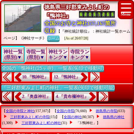
徳島県三好郡東みよし町の
『鴨神社』
全国のお寺と神社157,167箇所
収録
【『神社統計順位』：神社統計一覧ホーム
ページ】《神社サーチ》
ホーム
[As of 26/07/28]
神社一覧
寺院一覧
神社ラン
寺院ラン
(県別)▼
(県別)▼
キング▼
キング▼
全国の「鴨神社(15ヶ寺)」一覧表(矢印で移動可)
10.『鴨神社』
12.『鴨神社』
「三好郡東みよし町の神社」一覧表(矢印で移動可能)
2.『奥森神社』
4.『貴布禰神社』
【
全国の寺院と神社
(157,167)】 【
全国の寺院
(76,660)
徳島県の寺院
(633)
三好郡東みよし町の寺院
(15)】 【
全国の神社
(80,507)
徳島県の神社
(1,309)
三好郡東みよし町の神社
(31)
「3.鴨神社」
】