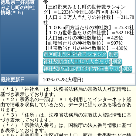
帯
徳島県三好郡東
【三好郡東みよし町の世帯数ランキン
みよし町の神社
グ】＝1,233位(全国1,864市区町村中)
情報(＊５)
【人口１０万人当たりの神社数】＝211.78
社
【１０Km四方当たりの神社数】＝25.31社
【１０万世帯当たりの神社数】＝582.16社
【人口当たりの神社数順位】＝429位
【面積当たりの神社数順位】＝997位
【世帯数当たりの神社数順位】＝430位
市区町村別神社数ランキング
別窓
神社数順位(人口10万人当たり)
別窓
神社数順位(面積100平方Km当たり)
別窓
最終更新日
2026-07-28(火曜日)
（＊１）「神社名」は、法務省法務局の宗教法人登記情報に
基づき表示しております。
（＊２）宗派名の一部は、ＡＩを利用してインターネット経
由で情報を収集しているため、データに誤りがある場合があ
ります。
（＊３）「住所」は、法務省法務局の宗教法人登記情報に基
づき表示しております。
（＊４）「宗教法人番号」は、国税庁の法人番号情報に基づ
き表示しております。
（＊５）都道府県・市区町村の人口、面積、世帯数などの情