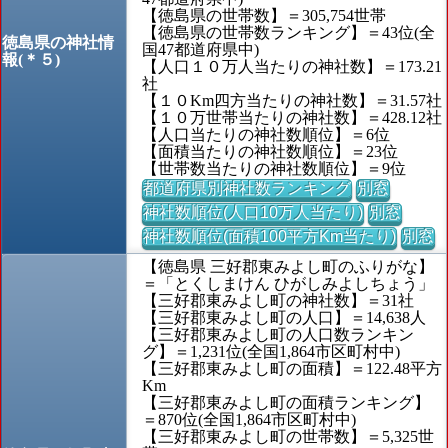
【徳島県の世帯数】＝305,754世帯
【徳島県の世帯数ランキング】＝43位(全
徳島県の神社情
国47都道府県中)
報(＊５)
【人口１０万人当たりの神社数】＝173.21
社
【１０Km四方当たりの神社数】＝31.57社
【１０万世帯当たりの神社数】＝428.12社
【人口当たりの神社数順位】＝6位
【面積当たりの神社数順位】＝23位
【世帯数当たりの神社数順位】＝9位
都道府県別神社数ランキング
別窓
神社数順位(人口10万人当たり)
別窓
神社数順位(面積100平方Km当たり)
別窓
【徳島県 三好郡東みよし町のふりがな】
＝「とくしまけん ひがしみよしちょう」
【三好郡東みよし町の神社数】＝31社
【三好郡東みよし町の人口】＝14,638人
【三好郡東みよし町の人口数ランキン
グ】＝1,231位(全国1,864市区町村中)
【三好郡東みよし町の面積】＝122.48平方
Km
【三好郡東みよし町の面積ランキング】
＝870位(全国1,864市区町村中)
【三好郡東みよし町の世帯数】＝5,325世