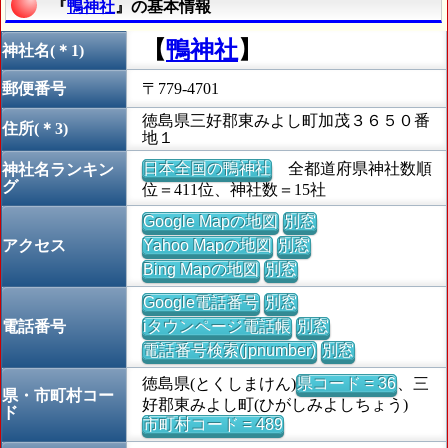
『
鴨神社
』の基本情報
【
鴨神社
】
神社名(＊1)
郵便番号
〒779-4701
徳島県三好郡東みよし町加茂３６５０番
住所(＊3)
地１
日本全国の鴨神社
全都道府県神社数順
神社名ランキン
グ
位＝411位、神社数＝15社
Google Mapの地図
別窓
アクセス
Yahoo Mapの地図
別窓
Bing Mapの地図
別窓
Google電話番号
別窓
電話番号
iタウンページ電話帳
別窓
電話番号検索(jpnumber)
別窓
徳島県(とくしまけん)
県コード = 36
、三
県・市町村コー
好郡東みよし町(ひがしみよしちょう)
ド
市町村コード = 489