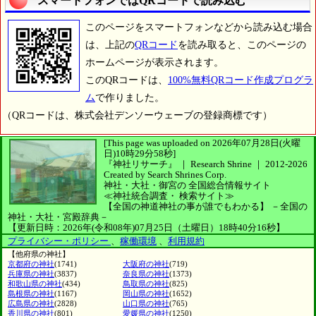
スマートフォンではQRコードで読み込む
このページをスマートフォンなどから読み込む場合
は、上記の
QRコード
を読み取ると、このページの
ホームページが表示されます。
このQRコードは、
100%無料QRコード作成プログラ
ム
で作りました。
（QRコードは、株式会社デンソーウェーブの登録商標です）
[This page was uploaded on 2026年07月28日(火曜
日)10時29分58秒]
『神社リサーチ』 ｜ Research Shrine
｜
2012-2026
Created by
Search Shrines Corp.
神社・大社・御宮の
全国総合情報サイト
≪神社統合調査・
検索サイト≫
【全国の神道神社の事が誰でもわかる】
－全国の
神社・大社・宮殿辞典－
【更新日時：2026年(令和08年)07月25日（土曜日）18時40分16秒】
プライバシー・ポリシー
、
稼働環境
、
利用規約
【他府県の神社】
京都府の神社
(1741)
大阪府の神社
(719)
兵庫県の神社
(3837)
奈良県の神社
(1373)
和歌山県の神社
(434)
鳥取県の神社
(825)
島根県の神社
(1167)
岡山県の神社
(1652)
広島県の神社
(2828)
山口県の神社
(765)
香川県の神社
(801)
愛媛県の神社
(1250)