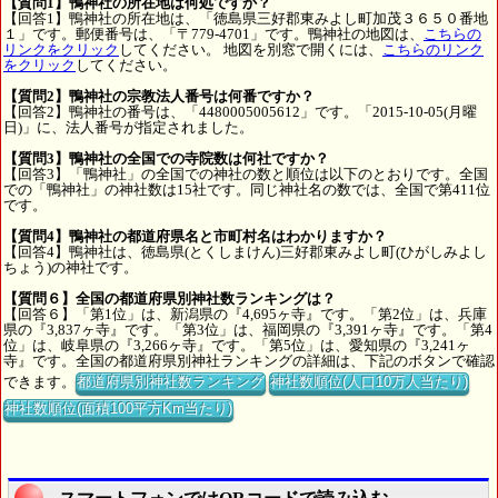
【質問1】鴨神社の所在地は何処ですか？
【回答1】鴨神社の所在地は、「徳島県三好郡東みよし町加茂３６５０番地
１」です。郵便番号は、「〒779-4701」です。鴨神社の地図は、
こちらの
リンクをクリック
してください。 地図を別窓で開くには、
こちらのリンク
をクリック
してください。
【質問2】鴨神社の宗教法人番号は何番ですか？
【回答2】鴨神社の番号は、「4480005005612」です。「2015-10-05(月曜
日)」に、法人番号が指定されました。
【質問3】鴨神社の全国での寺院数は何社ですか？
【回答3】「鴨神社」の全国での神社の数と順位は以下のとおりです。全国
での「鴨神社」の神社数は15社です。同じ神社名の数では、全国で第411位
です。
【質問4】鴨神社の都道府県名と市町村名はわかりますか？
【回答4】鴨神社は、徳島県(とくしまけん)三好郡東みよし町(ひがしみよし
ちょう)の神社です。
【質問６】全国の都道府県別神社数ランキングは？
【回答６】「第1位」は、新潟県の『4,695ヶ寺』です。「第2位」は、兵庫
県の『3,837ヶ寺』です。「第3位」は、福岡県の『3,391ヶ寺』です。「第4
位」は、岐阜県の『3,266ヶ寺』です。「第5位」は、愛知県の『3,241ヶ
寺』です。全国の都道府県別神社ランキングの詳細は、下記のボタンで確認
できます。
都道府県別神社数ランキング
神社数順位(人口10万人当たり)
神社数順位(面積100平方Km当たり)