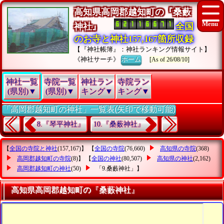
高知県高岡郡越知町の『桑藪
神社』
全国
のお寺と神社157,167箇所収録
【『神社帳簿』：神社ランキング情報サイト】
《神社サーチ》
ホーム
[As of 26/08/10]
神社一覧
寺院一覧
神社ラン
寺院ラン
(県別)▼
(県別)▼
キング▼
キング▼
「高岡郡越知町の神社」一覧表(矢印で移動可能)
8.『琴平神社』
10.『桑薮神社』
【
全国の寺院と神社
(157,167)】 【
全国の寺院
(76,660)
高知県の寺院
(368)
高岡郡越知町の寺院
(8)】 【
全国の神社
(80,507)
高知県の神社
(2,162)
高岡郡越知町の神社
(50)
「9.桑藪神社」
】
高知県高岡郡越知町の『桑藪神社』