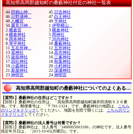
高知県高岡郡越知町の桑藪神社付近の神社一覧表
44.
田鶴山神...
45.
日吉神社
46.
日野浦神...
47.
白王神社
48.
八幡宮
49.
平神社
50.
霧見川神...
1.
伊勢横山...
2.
横倉宮
3.
横倉神社
4.
横倉神社
5.
岡神社
6.
岡本神社
7.
河内神社
8.
琴平神社
10.
桑薮神社
11.
五在所神...
12.
五所神社
13.
貢神社
14.
高市神社
15.
坂面神社
16.
三峯神社
17.
四社神社
18.
秋葉神社
19.
小森神社
20.
小村神社
21.
新屋神社
22.
深瀬神社
23.
神明宮
24.
神明宮
高知県高岡郡越知町の桑藪神社についてのよくある質
【質問1】桑藪神社の住所はどこですか？
【回答1】桑藪神社の住所は、「高知県高岡郡越知町鎌井田清助５２６番
地」です。郵便番号は、「〒781-1324」です。桑藪神社の地図は、
こちら
のリンクをクリック
してください。 地図を別窓で開くには、
こちらのリン
クをクリック
してください。
【質問2】桑藪神社の法人番号は何番ですか？
【回答2】桑藪神社は、法人番号「3490005003186」の神社です。法人番号
指定年月日は、「2015-10-05(月曜日)」です。