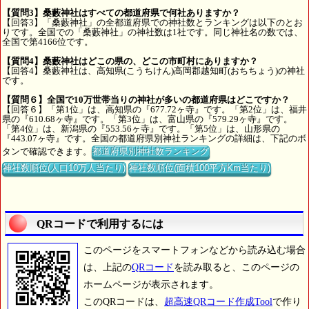
【質問3】桑藪神社はすべての都道府県で何社ありますか？
【回答3】「桑藪神社」の全都道府県での神社数とランキングは以下のとお
りです。全国での「桑藪神社」の神社数は1社です。同じ神社名の数では、
全国で第4166位です。
【質問4】桑藪神社はどこの県の、どこの市町村にありますか？
【回答4】桑藪神社は、高知県(こうちけん)高岡郡越知町(おちちょう)の神社
です。
【質問６】全国で10万世帯当りの神社が多いの都道府県はどこですか？
【回答６】「第1位」は、高知県の『677.72ヶ寺』です。「第2位」は、福井
県の『610.68ヶ寺』です。「第3位」は、富山県の『579.29ヶ寺』です。
「第4位」は、新潟県の『553.56ヶ寺』です。「第5位」は、山形県の
『443.07ヶ寺』です。全国の都道府県別神社ランキングの詳細は、下記のボ
タンで確認できます。
都道府県別神社数ランキング
神社数順位(人口10万人当たり)
神社数順位(面積100平方Km当たり)
QRコードで利用するには
このページをスマートフォンなどから読み込む場合
は、上記の
QRコード
を読み取ると、このページの
ホームページが表示されます。
このQRコードは、
超高速QRコード作成Tool
で作り