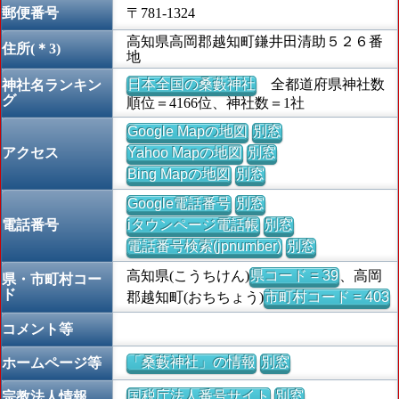
郵便番号
〒781-1324
高知県高岡郡越知町鎌井田清助５２６番
住所(＊3)
地
日本全国の桑藪神社
全都道府県神社数
神社名ランキン
グ
順位＝4166位、神社数＝1社
Google Mapの地図
別窓
アクセス
Yahoo Mapの地図
別窓
Bing Mapの地図
別窓
Google電話番号
別窓
電話番号
iタウンページ電話帳
別窓
電話番号検索(jpnumber)
別窓
高知県(こうちけん)
県コード = 39
、高岡
県・市町村コー
ド
郡越知町(おちちょう)
市町村コード = 403
コメント等
「桑藪神社」の情報
別窓
ホームページ等
国税庁法人番号サイト
別窓
宗教法人情報