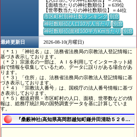
【面積当たりの神社数順位】＝639位
【世帯数当たりの神社数順位】＝44位
市区町村別神社数ランキング
別窓
神社数順位(人口10万人当たり)
別窓
神社数順位(面積100平方Km当たり)
別窓
最終更新日
2026-08-10(月曜日)
（＊１）「神社名」は、法務省法務局の宗教法人登記情報に
基づき表示しております。
（＊２）宗派名の一部は、ＡＩを利用してインターネット経
由で情報を収集しているため、データに誤りがある場合があ
ります。
（＊３）「住所」は、法務省法務局の宗教法人登記情報に基
づき表示しております。
（＊４）「宗教法人番号」は、国税庁の法人番号情報に基づ
き表示しております。
（＊５）都道府県・市区町村の人口、面積、世帯数などの情
報は、総務庁統計局の国勢調査データを基に計算していま
す。
『桑藪神社(高知県高岡郡越知町鎌井田清助５２６番地