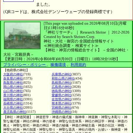
ました。
（QRコードは、株式会社デンソーウェーブの登録商標です）
[This page was uploaded on 2026年08月10日(月曜
日)11時16分46秒]
『神社リサーチ』 ｜ Research Shrine
｜
2012-2026
Created by
Search Shrines Corp.
神社・大社・御宮の
全国総合情報サイト
≪神社統合調査・
検索サイト≫
【神社・神宮の情報総合サイト】
－全国の神社・
大社・宮殿辞典－
【更新日時：2026年(令和08年)08月09日（日曜日）18時28分16秒】
プライバシー・ポリシー
、
稼働環境
、
利用規約
【他府県の神社】
大阪府の神社
(719)
兵庫県の神社
(3837)
奈良県の神社
(1373)
和歌山県の神社
(434)
鳥取県の神社
(825)
島根県の神社
(1167)
岡山県の神社
(1652)
広島県の神社
(2828)
山口県の神社
(765)
徳島県の神社
(1309)
香川県の神社
(801)
愛媛県の神社
(1250)
福岡県の神社
(3391)
佐賀県の神社
(1095)
長崎県の神社
(1314)
熊本県の神社
(1379)
大分県の神社
(2091)
宮崎県の神社
(674)
鹿児島県の神社
(1117)
沖縄県の神社
(14)
【神社・神道関連】：神道哲学・神道の儀式服・御神幸・神楽舞・神聖な木彫り・神
聖な儀式服・神社の神域・神の使者・神聖な信念体系・神社の神話学・神域・神道の
教え・神聖な祭祀・神道の神話・神道の秘儀・神道の神秘主義・神道の伝説・神職・
神聖な絵画・神の加護・神聖な祭り・神聖な器具・神社の境内・お祓い・御神楽・神