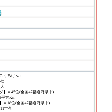
窓
こうちけん」
2社
6人
】＝45位(全国47都道府県中)
93平方Km
＝18位(全国47都道府県中)
11世帯