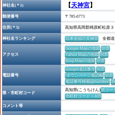
【
天神宮
】
神社名(＊1)
郵便番号
〒785-0773
住所(＊3)
高知県高岡郡檮原町松原３
神社名ランキング
日本全国の天神宮
全都道府
Google Mapの地図
別窓
アクセス
Yahoo Mapの地図
別窓
Bing Mapの地図
別窓
Google電話番号
別窓
電話番号
iタウンページ電話帳
別窓
電話番号検索(jpnumber)
高知県(こうちけん)
県コード 
県・市町村コード
市町村コード = 405
コメント等