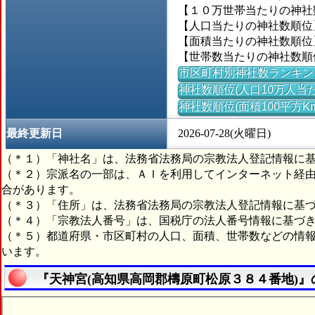
【１０万世帯当たりの神社数】＝
【人口当たりの神社数順位】
【面積当たりの神社数順位】＝
【世帯数当たりの神社数順位
市区町村別神社数ランキン
神社数順位(人口10万人当た
神社数順位(面積100平方K
最終更新日
2026-07-28(火曜日)
（＊１）「神社名」は、法務省法務局の宗教法人登記情報に
（＊２）宗派名の一部は、ＡＩを利用してインターネット経
合があります。
（＊３）「住所」は、法務省法務局の宗教法人登記情報に基
（＊４）「宗教法人番号」は、国税庁の法人番号情報に基づ
（＊５）都道府県・市区町村の人口、面積、世帯数などの情
います。
『天神宮(高知県高岡郡檮原町松原３８４番地)』