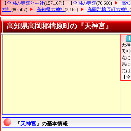
【
全国の寺院と神社
(157,167)】 【
全国の寺院
(76,660)
高知
神社
(80,507)
高知県の神社
(2,162)
高岡郡檮原町の神社
高知県高岡郡檮原町の『天神宮』
【
天神
天神
点に
県に
には
【全
『
天神宮
』の基本情報