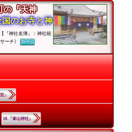
町の『天神
全国のお寺と神
【『神社名簿』：神社統
社サーチ》
ホーム
神宮』
18.『峯山神社』