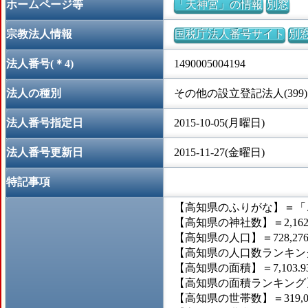
ホームページ等
「天神宮」の情報
別窓
宗教法人情報
国税庁法人番号サイト
別
法人番号(＊4)
1490005004194
法人の種別
その他の設立登記法人(399)
法人番号指定日
2015-10-05(月曜日)
法人番号更新日
2015-11-27(金曜日)
特記事項
【高知県のふりがな】＝「
【高知県の神社数】＝2,16
【高知県の人口】＝728,27
【高知県の人口数ランキング
【高知県の面積】＝7,103.
【高知県の面積ランキング】
【高知県の世帯数】＝319,0