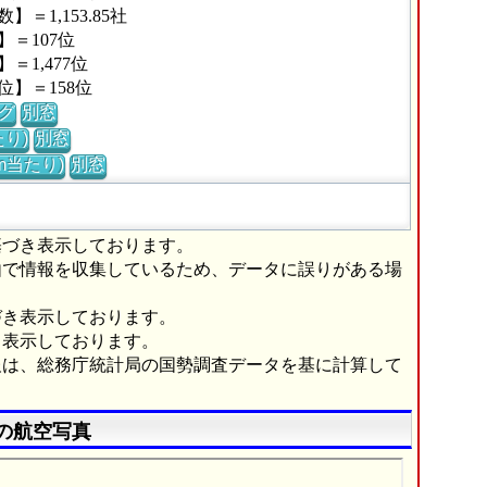
1,153.85社
＝107位
1,477位
】＝158位
グ
別窓
り)
別窓
m当たり)
別窓
基づき表示しております。
由で情報を収集しているため、データに誤りがある場
づき表示しております。
き表示しております。
報は、総務庁統計局の国勢調査データを基に計算して
の航空写真