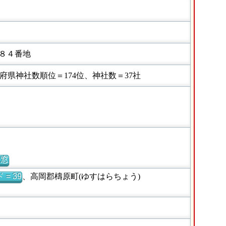
８４番地
県神社数順位＝174位、神社数＝37社
別窓
= 39
、高岡郡檮原町(ゆすはらちょう)