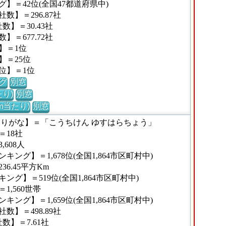
】＝42位(全国47都道府県中)
】＝296.87社
】＝30.43社
＝677.72社
】＝1位
】＝25位
位】＝1位
グ
別窓
り)
別窓
m当たり)
別窓
ふりがな】＝「こうちけん ゆすはらちょう」
18社
608人
ング】＝1,678位(全国1,864市区町村中)
6.45平方Km
グ】＝519位(全国1,864市区町村中)
,560世帯
ング】＝1,659位(全国1,864市区町村中)
】＝498.89社
】＝7.61社