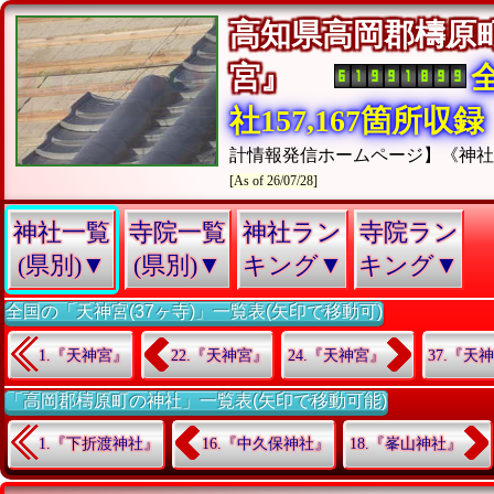
高知県高岡郡檮原
宮』
社157,167箇所収録
計情報発信ホームページ】《神
[As of 26/07/28]
神社一覧
寺院一覧
神社ラン
寺院ラン
(県別)▼
(県別)▼
キング▼
キング▼
全国の「天神宮(37ヶ寺)」一覧表(矢印で移動可)
1.『天神宮』
22.『天神宮』
24.『天神宮』
37.『天
「高岡郡檮原町の神社」一覧表(矢印で移動可能)
1.『下折渡神社』
16.『中久保神社』
18.『峯山神社』