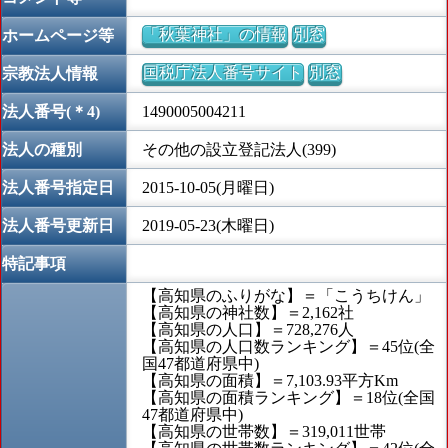
「秋葉神社」の情報
別窓
ホームページ等
国税庁法人番号サイト
別窓
宗教法人情報
法人番号(＊4)
1490005004211
法人の種別
その他の設立登記法人(399)
法人番号指定日
2015-10-05(月曜日)
法人番号更新日
2019-05-23(木曜日)
特記事項
【高知県のふりがな】＝「こうちけん」
【高知県の神社数】＝2,162社
【高知県の人口】＝728,276人
【高知県の人口数ランキング】＝45位(全
国47都道府県中)
【高知県の面積】＝7,103.93平方Km
【高知県の面積ランキング】＝18位(全国
47都道府県中)
【高知県の世帯数】＝319,011世帯