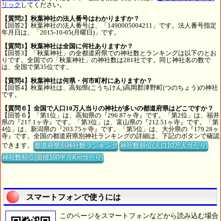
リック
してください。
【質問2】秋葉神社の法人番号はわかりますか？
【回答2】秋葉神社の法人番号は、「1490005004211」です。法人番号指定
年月日は、「2015-10-05(月曜日)」です。
【質問3】秋葉神社は全国に何社ありますか？
【回答3】「秋葉神社」の全都道府県での神社数とランキングは以下のとお
りです。全国での「秋葉神社」の神社数は281社です。同じ神社名の数で
は、全国で第35位です。
【質問4】秋葉神社は何県・何市町村にありますか？
【回答4】秋葉神社は、高知県(こうちけん)高岡郡津野町(つのちょう)の神社
です。
【質問６】全国で人口10万人当りの神社が多いの都道府県はどこですか？
【回答６】「第1位」は、高知県の『296.87ヶ寺』です。「第2位」は、福井
県の『217.1ヶ寺』です。「第3位」は、富山県の『212.51ヶ寺』です。「第
4位」は、新潟県の『203.75ヶ寺』です。「第5位」は、大分県の『179.28ヶ
寺』です。全国の都道府県別神社ランキングの詳細は、下記のボタンで確認
できます。
都道府県別神社数ランキング
神社数順位(人口10万人当たり)
神社数順位(面積100平方Km当たり)
スマートフォンで使うには
このページをスマートフォンなどから読み込む場合