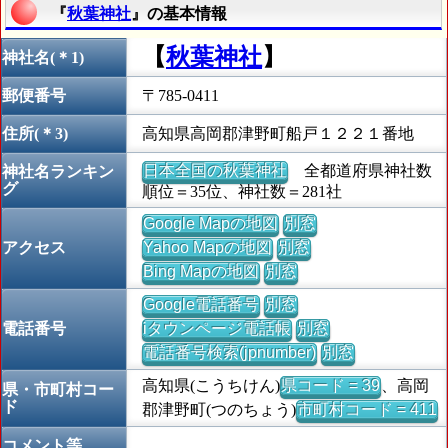
『
秋葉神社
』の基本情報
【
秋葉神社
】
神社名(＊1)
郵便番号
〒785-0411
住所(＊3)
高知県高岡郡津野町船戸１２２１番地
日本全国の秋葉神社
全都道府県神社数
神社名ランキン
グ
順位＝35位、神社数＝281社
Google Mapの地図
別窓
アクセス
Yahoo Mapの地図
別窓
Bing Mapの地図
別窓
Google電話番号
別窓
電話番号
iタウンページ電話帳
別窓
電話番号検索(jpnumber)
別窓
高知県(こうちけん)
県コード = 39
、高岡
県・市町村コー
ド
郡津野町(つのちょう)
市町村コード = 411
コメント等