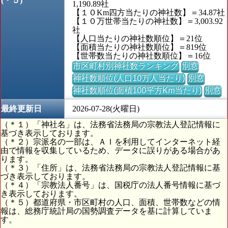
(＊５)
1,190.89社
【１０Km四方当たりの神社数】＝34.87社
【１０万世帯当たりの神社数】＝3,003.92
社
【人口当たりの神社数順位】＝21位
【面積当たりの神社数順位】＝819位
【世帯数当たりの神社数順位】＝16位
市区町村別神社数ランキング
別窓
神社数順位(人口10万人当たり)
別窓
神社数順位(面積100平方Km当たり)
別窓
最終更新日
2026-07-28(火曜日)
（＊１）「神社名」は、法務省法務局の宗教法人登記情報に
基づき表示しております。
（＊２）宗派名の一部は、ＡＩを利用してインターネット経
由で情報を収集しているため、データに誤りがある場合があ
ります。
（＊３）「住所」は、法務省法務局の宗教法人登記情報に基
づき表示しております。
（＊４）「宗教法人番号」は、国税庁の法人番号情報に基づ
き表示しております。
（＊５）都道府県・市区町村の人口、面積、世帯数などの情
報は、総務庁統計局の国勢調査データを基に計算していま
す。