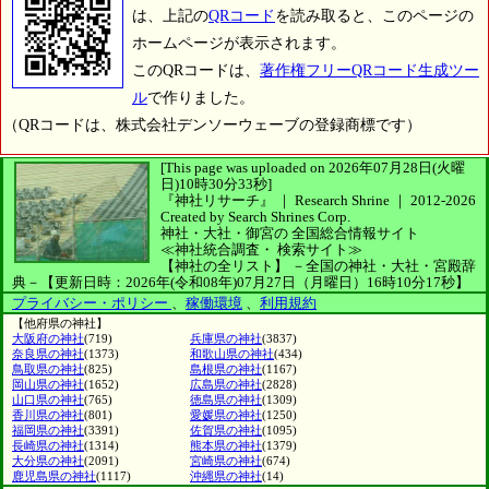
は、上記の
QRコード
を読み取ると、このページの
ホームページが表示されます。
このQRコードは、
著作権フリーQRコード生成ツー
ル
で作りました。
（QRコードは、株式会社デンソーウェーブの登録商標です）
[This page was uploaded on 2026年07月28日(火曜
日)10時30分33秒]
『神社リサーチ』 ｜ Research Shrine
｜
2012-2026
Created by
Search Shrines Corp.
神社・大社・御宮の
全国総合情報サイト
≪神社統合調査・
検索サイト≫
【神社の全リスト】
－全国の神社・大社・宮殿辞
典－
【更新日時：2026年(令和08年)07月27日（月曜日）16時10分17秒】
プライバシー・ポリシー
、
稼働環境
、
利用規約
【他府県の神社】
大阪府の神社
(719)
兵庫県の神社
(3837)
奈良県の神社
(1373)
和歌山県の神社
(434)
鳥取県の神社
(825)
島根県の神社
(1167)
岡山県の神社
(1652)
広島県の神社
(2828)
山口県の神社
(765)
徳島県の神社
(1309)
香川県の神社
(801)
愛媛県の神社
(1250)
福岡県の神社
(3391)
佐賀県の神社
(1095)
長崎県の神社
(1314)
熊本県の神社
(1379)
大分県の神社
(2091)
宮崎県の神社
(674)
鹿児島県の神社
(1117)
沖縄県の神社
(14)