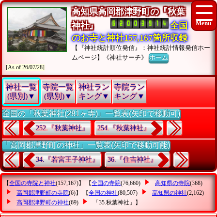
高知県高岡郡津野町の『秋葉
神社』
全国
のお寺と神社157,167箇所収録
【『神社統計順位発信』：神社統計情報発信ホー
ムページ】《神社サーチ》
ホーム
[As of 26/07/28]
神社一覧
寺院一覧
神社ラン
寺院ラン
(県別)▼
(県別)▼
キング▼
キング▼
全国の「秋葉神社(281ヶ寺)」一覧表(矢印で移動可)
252.『秋葉神社』
254.『秋葉神社』
「高岡郡津野町の神社」一覧表(矢印で移動可能)
34.『若宮王子神社』
36.『住吉神社』
【
全国の寺院と神社
(157,167)】 【
全国の寺院
(76,660)
高知県の寺院
(368)
高岡郡津野町の寺院
(6)】 【
全国の神社
(80,507)
高知県の神社
(2,162)
高岡郡津野町の神社
(69)
「35.秋葉神社」
】