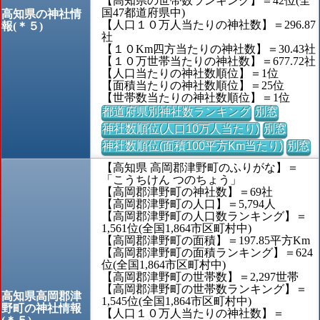
【高知県の世帯数ランキング】＝42位(全
国47都道府県中)
高知県の神社情
【人口１０万人当たりの神社数】＝296.87
報(＊５)
社
【１０Km四方当たりの神社数】＝30.43社
【１０万世帯当たりの神社数】＝677.72社
【人口当たりの神社数順位】＝1位
【面積当たりの神社数順位】＝25位
【世帯数当たりの神社数順位】＝1位
都道府県別神社数ランキング
別窓
神社数順位(人口10万人当たり)
別窓
神社数順位(面積100平方Km当たり)
別窓
【高知県 高岡郡津野町のふりがな】＝
「こうちけん つのちょう」
【高岡郡津野町の神社数】＝69社
【高岡郡津野町の人口】＝5,794人
【高岡郡津野町の人口数ランキング】＝
1,561位(全国1,864市区町村中)
【高岡郡津野町の面積】＝197.85平方Km
【高岡郡津野町の面積ランキング】＝624
位(全国1,864市区町村中)
【高岡郡津野町の世帯数】＝2,297世帯
【高岡郡津野町の世帯数ランキング】＝
高知県高岡郡津
1,545位(全国1,864市区町村中)
野町の神社情報
【人口１０万人当たりの神社数】＝