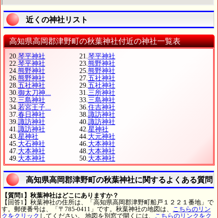
近くの神社リスト
高知県高岡郡津野町の秋葉神社付近の神社一覧表
20.
琴平神社
21.
琴平神社
22.
琴平神社
23.
熊野神社
24.
熊野神社
25.
熊野神社
26.
熊野神社
27.
五社神社
28.
五社神社
29.
五社神社
30.
御太刀神...
31.
三所神社
32.
三島神社
33.
三島神社
34.
若宮王子...
36.
住吉神社
37.
春日神社
38.
諏訪神社
39.
諏訪神社
40.
諏訪神社
41.
諏訪神社
42.
星神社
43.
星神社
44.
大元神社
45.
大石神社
46.
大本神社
47.
大本神社
48.
大本神社
49.
大本神社
50.
大本神社
高知県高岡郡津野町の秋葉神社に関するよくある質問
【質問1】秋葉神社はどこにありますか？
【回答1】秋葉神社の住所は、「高知県高岡郡津野町船戸１２２１番地」で
す。郵便番号は、「〒785-0411」です。秋葉神社の地図は、
こちらのリン
クをクリック
してください。 地図を別窓で開くには、
こちらのリンクをク