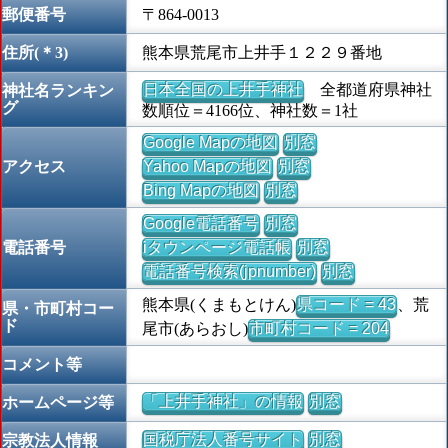
郵便番号
〒864-0013
住所(＊3)
熊本県荒尾市上井手１２２９番地
日本全国の上井手神社
全都道府県神社
神社名ランキン
グ
数順位＝4166位、神社数＝1社
Google Mapの地図
別窓
アクセス
Yahoo Mapの地図
別窓
Bing Mapの地図
別窓
Google電話番号
別窓
電話番号
iタウンページ電話帳
別窓
電話番号検索(jpnumber)
別窓
熊本県(くまもとけん)
県コード = 43
、荒
県・市町村コー
ド
尾市(あらおし)
市町村コード = 204
コメント等
「上井手神社」の情報
別窓
ホームページ等
国税庁法人番号サイト
別窓
宗教法人情報