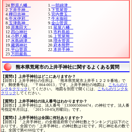
24.
野原八幡...
1.
一部綿津...
2.
下井手神...
3.
下荒尾菅...
4.
樺日吉神...
5.
宮内豊玉...
6.
牛水伊邪...
7.
牛水御祖...
8.
玉津島神...
9.
金山菅原...
10.
原萬田大...
11.
菰屋八幡...
12.
四山神社
13.
市杵島姫...
14.
小野八幡...
16.
上荒尾熊...
17.
水島綿津...
18.
増永菅原...
19.
藏満神社
20.
府本熊野...
21.
平山菅原...
22.
本井手神...
23.
万田嚴島...
熊本県荒尾市の上井手神社に関するよくある質問
【質問1】上井手神社はどこにありますか？
【回答1】上井手神社の住所は、「熊本県荒尾市上井手１２２９番地」で
す。郵便番号は、「〒864-0013」です。上井手神社の地図は、
こちらのリ
ンクをクリック
してください。 地図を別窓で開くには、
こちらのリンクを
クリック
してください。
【質問2】上井手神社の法人番号はわかりますか？
【回答2】上井手神社は、法人番号「1330005004474」の神社です。法人番
号指定年月日は、「2015-10-05(月曜日)」です。
【質問3】上井手神社は全国に何社ありますか？
【回答3】「上井手神社」の全都道府県での神社数とランキングは以下のと
おりです。全国での「上井手神社」の神社数は1社です。同じ神社名の数で
は、全国で第4166位です。