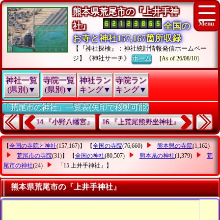
熊本県荒尾市の『上井手神
社』
全国の
お寺と神社157,167箇所収録
【『神社探検』：神社統計情報発信ホームペー
ジ】《神社サーチ》
ホーム
[As of 26/08/10]
神社一覧
寺院一覧
神社ラン
寺院ラン
(県別)▼
(県別)▼
キング▼
キング▼
「荒尾市の神社」一覧表(矢印で移動可能)
14.『小野八幡宮』
16.『上荒尾熊野坐神社』
【
全国の寺院と神社
(157,167)】 【
全国の寺院
(76,660)
熊本県の寺院
(1,162)
荒尾市の寺院
(31)】 【
全国の神社
(80,507)
熊本県の神社
(1,379)
荒
尾市の神社
(24)
「15.上井手神社」
】
熊本県荒尾市の『上井手神社』