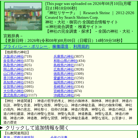
[This page was uploaded on 2026年08月10日(月曜
日)11時18分06秒]
『神社リサーチ』 ｜ Research Shrine
｜
2012-2026
Created by
Search Shrines Corp.
神社・大社・御宮の
全国総合情報サイト
≪神社統合調査・
検索サイト≫
【神社の完全調査・探求】
－全国の神社・大社・
宮殿辞典－
【更新日時：2026年(令和08年)08月09日（日曜日）14時59分58秒】
プライバシー・ポリシー
、
稼働環境
、
利用規約
【他府県の神社】
大阪府の神社
(719)
兵庫県の神社
(3837)
奈良県の神社
(1373)
和歌山県の神社
(434)
鳥取県の神社
(825)
島根県の神社
(1167)
岡山県の神社
(1652)
広島県の神社
(2828)
山口県の神社
(765)
徳島県の神社
(1309)
香川県の神社
(801)
愛媛県の神社
(1250)
高知県の神社
(2162)
福岡県の神社
(3391)
佐賀県の神社
(1095)
長崎県の神社
(1314)
大分県の神社
(2091)
宮崎県の神社
(674)
鹿児島県の神社
(1117)
沖縄県の神社
(14)
【神社・神道関連】：神道の哲学的考え、神社の御神木、御神体、神社参拝、神道の
伝説、神聖な音楽、神聖な祝祭、神聖な山、神道の神秘主義、神社の御朱印帳、神社
の境内、神の意志、神社祭り、信仰の対象、神道の聖典、神聖な石、神道の神話、神
道の神社建築、神道の神聖な意味、神聖な鳥居、神道教義、神聖な器具、神道の神
職、神道の神、神道教、神聖な習慣、神聖な神秘主義者、神聖な巡礼、お宮参り、神
道の歴史
クリックして追加情報を開く
【仏教関連用語】
墓地・埋葬法律規則
今年の法事