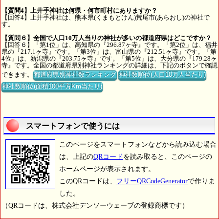
【質問4】上井手神社は何県・何市町村にありますか？
【回答4】上井手神社は、熊本県(くまもとけん)荒尾市(あらおし)の神社で
す。
【質問６】全国で人口10万人当りの神社が多いの都道府県はどこですか？
【回答６】「第1位」は、高知県の『296.87ヶ寺』です。「第2位」は、福井
県の『217.1ヶ寺』です。「第3位」は、富山県の『212.51ヶ寺』です。「第
4位」は、新潟県の『203.75ヶ寺』です。「第5位」は、大分県の『179.28ヶ
寺』です。全国の都道府県別神社ランキングの詳細は、下記のボタンで確認
できます。
都道府県別神社数ランキング
神社数順位(人口10万人当たり)
神社数順位(面積100平方Km当たり)
スマートフォンで使うには
このページをスマートフォンなどから読み込む場合
は、上記の
QRコード
を読み取ると、このページの
ホームページが表示されます。
このQRコードは、
フリーQRCodeGenerator
で作りま
した。
（QRコードは、株式会社デンソーウェーブの登録商標です）