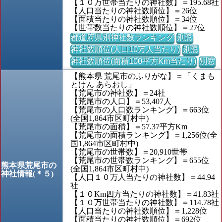
【１０万世帯当たりの神社数】＝195.68社
【人口当たりの神社数順位】＝26位
【面積当たりの神社数順位】＝34位
【世帯数当たりの神社数順位】＝27位
都道府県別神社数ランキング
別窓
神社数順位(人口10万人当たり)
別窓
神社数順位(面積100平方Km当たり)
別窓
【熊本県 荒尾市のふりがな】＝「くまも
とけん あらおし」
【荒尾市の神社数】＝24社
【荒尾市の人口】＝53,407人
【荒尾市の人口数ランキング】＝663位
(全国1,864市区町村中)
【荒尾市の面積】＝57.37平方Km
【荒尾市の面積ランキング】＝1,256位(全
国1,864市区町村中)
【荒尾市の世帯数】＝20,910世帯
【荒尾市の世帯数ランキング】＝655位
熊本県荒尾市の
(全国1,864市区町村中)
神社情報(＊５)
【人口１０万人当たりの神社数】＝44.94
社
【１０Km四方当たりの神社数】＝41.83社
【１０万世帯当たりの神社数】＝114.78社
【人口当たりの神社数順位】＝1,228位
【面積当たりの神社数順位】＝692位