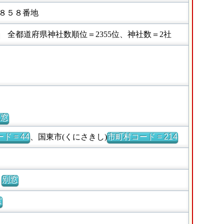
８５８番地
全都道府県神社数順位＝2355位、神社数＝2社
別窓
ド = 44
、国東市(くにさきし)
市町村コード = 214
別窓
窓