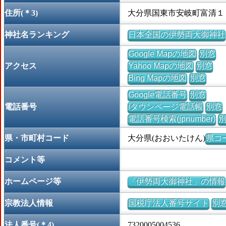
住所(＊3)
大分県国東市安岐町富清１
神社名ランキング
日本全国の伊勢両大御神社
Google Mapの地図
別窓
アクセス
Yahoo Mapの地図
別窓
Bing Mapの地図
別窓
Google電話番号
別窓
電話番号
iタウンページ電話帳
別窓
電話番号検索(jpnumber)
県・市町村コード
大分県(おおいたけん)
県コー
コメント等
ホームページ等
「伊勢両大御神社」の情報
宗教法人情報
国税庁法人番号サイト
別
法人番号(＊4)
7320005004536