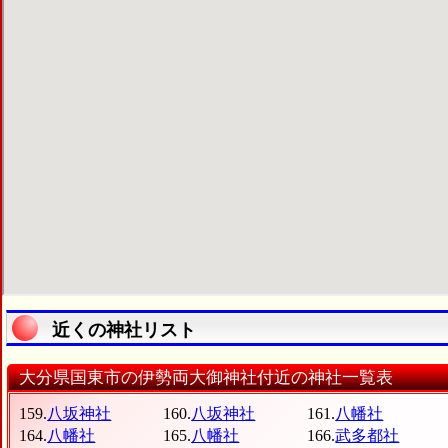
近くの神社リスト
大分県国東市の伊勢両大御神社付近の神社一覧表
159.
八坂神社
160.
八坂神社
161.
八幡社
164.
八幡社
165.
八幡社
166.
武多都社