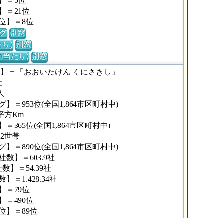
】＝5位
】＝21位
位】＝8位
グ
別窓
り)
別窓
m当たり)
別窓
な】＝「おおいたけん くにさきし」
社
人
＝953位(全国1,864市区町村中)
平方Km
365位(全国1,864市区町村中)
12世帯
＝890位(全国1,864市区町村中)
数】＝603.9社
】＝54.39社
1,428.34社
】＝79位
＝490位
位】＝89位