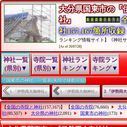
大分県国東市の『
社』
社157,167箇所収録
ランキング情報サイト】《神社
[As of 26/07/28]
神社一覧
寺院一覧
神社ラン
寺院ラン
(県別)▼
(県別)▼
キング▼
キング▼
「国東市の神社」一覧表(矢印で移動可能)
1.『伊勢両大御神社』
1.『伊勢両大御神社』
2.『伊勢両
【
全国の寺院と神社
(157,167)】 【
全国の寺院
(76,660)
大分
社
(80,507)
大分県の神社
(2,091)
国東市の神社
(173)