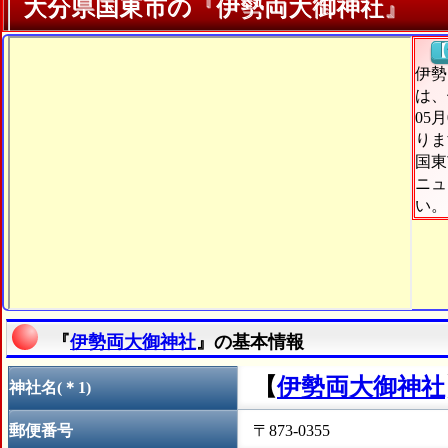
大分県国東市の『伊勢両大御神社』
【
伊勢
は、
05
りま
国東
ニュ
い。
『
伊勢両大御神社
』の基本情報
【
伊勢両大御神社
神社名(＊1)
郵便番号
〒873-0355