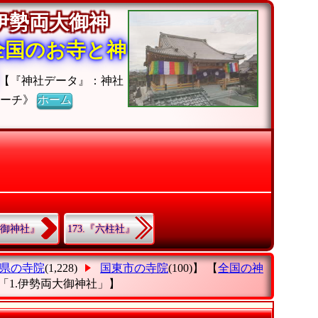
伊勢両大御神
全国のお寺と神
【『神社データ』：神社
サーチ》
ホーム
大御神社』
173.『六柱社』
県の寺院
(1,228)
国東市の寺院
(100)】 【
全国の神
「1.伊勢両大御神社」
】