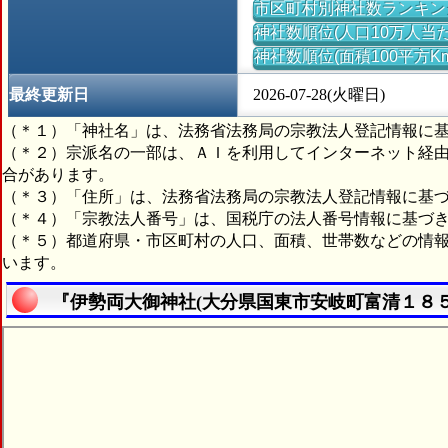
市区町村別神社数ランキン
神社数順位(人口10万人当た
神社数順位(面積100平方K
最終更新日
2026-07-28(火曜日)
（＊１）「神社名」は、法務省法務局の宗教法人登記情報に
（＊２）宗派名の一部は、ＡＩを利用してインターネット経
合があります。
（＊３）「住所」は、法務省法務局の宗教法人登記情報に基
（＊４）「宗教法人番号」は、国税庁の法人番号情報に基づ
（＊５）都道府県・市区町村の人口、面積、世帯数などの情
います。
『伊勢両大御神社(大分県国東市安岐町富清１８