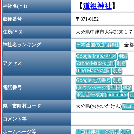
【
道祖神社
】
神社名(＊1)
郵便番号
〒871-0152
住所(＊3)
大分県中津市大字加来１７
神社名ランキング
日本全国の道祖神社
全都道
Google Mapの地図
別窓
アクセス
Yahoo Mapの地図
別窓
Bing Mapの地図
別窓
Google電話番号
別窓
電話番号
iタウンページ電話帳
別窓
電話番号検索(jpnumber)
県・市町村コード
大分県(おおいたけん)
県コー
コメント等
ホームページ等
「道祖神社」の情報
別窓