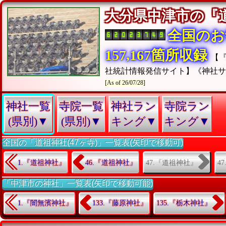
大分県中津市の
全国のお
157,167箇所収録
【
社統計情報発信サイト】《神社
[As of 26/07/28]
神社一覧
寺院一覧
神社ラン
寺院ラン
(県別)▼
(県別)▼
キング▼
キング▼
全国の「道祖神社(47ヶ寺)」一覧表(矢印で移動可)
47.『道祖神社』
4
1.『道祖神社』
46.『道祖神社』
「中津市の神社」一覧表(矢印で移動可能)
1.『闇無濱神社』
133.『藤原神社』
135.『栃木神社』