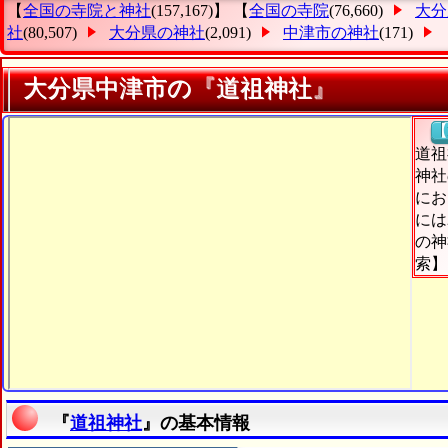
【
全国の寺院と神社
(157,167)】 【
全国の寺院
(76,660)
大分
社
(80,507)
大分県の神社
(2,091)
中津市の神社
(171)
大分県中津市の『道祖神社』
【
道祖
神社
にお
には
の神
索】
『
道祖神社
』の基本情報