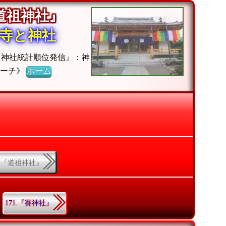
『道祖神社』
寺と神社
『神社統計順位発信』：神
サーチ》
ホーム
7.『道祖神社』
171.『賽神社』