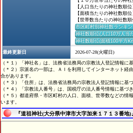
【１０万世帯当たりの神社数】
【人口当たりの神社数順位】
【面積当たりの神社数順位】
【世帯数当たりの神社数順位
市区町村別神社数ランキン
神社数順位(人口10万人当た
神社数順位(面積100平方K
最終更新日
2026-07-28(火曜日)
（＊１）「神社名」は、法務省法務局の宗教法人登記情報に
（＊２）宗派名の一部は、ＡＩを利用してインターネット経
合があります。
（＊３）「住所」は、法務省法務局の宗教法人登記情報に基
（＊４）「宗教法人番号」は、国税庁の法人番号情報に基づ
（＊５）都道府県・市区町村の人口、面積、世帯数などの情
います。
『道祖神社(大分県中津市大字加来１７１３番地)