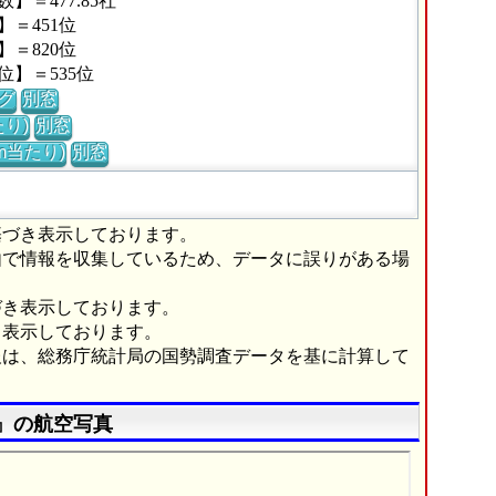
＝477.85社
＝451位
＝820位
】＝535位
グ
別窓
り)
別窓
m当たり)
別窓
基づき表示しております。
由で情報を収集しているため、データに誤りがある場
づき表示しております。
き表示しております。
報は、総務庁統計局の国勢調査データを基に計算して
』の航空写真