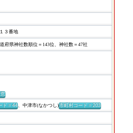
１３番地
府県神社数順位＝143位、神社数＝47社
別窓
ド = 44
、中津市(なかつし)
市町村コード = 203