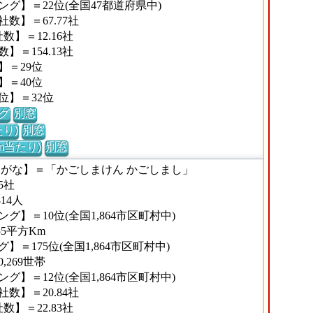
グ】＝22位(全国47都道府県中)
数】＝67.77社
】＝12.16社
＝154.13社
】＝29位
】＝40位
位】＝32位
グ
別窓
り)
別窓
m当たり)
別窓
りがな】＝「かごしまけん かごしまし」
5社
14人
】＝10位(全国1,864市区町村中)
5平方Km
＝175位(全国1,864市区町村中)
269世帯
】＝12位(全国1,864市区町村中)
数】＝20.84社
】＝22.83社