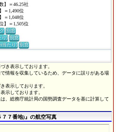
＝46.25社
1,490位
1,048位
＝1,505位
グ
別窓
り)
別窓
m当たり)
別窓
基づき表示しております。
由で情報を収集しているため、データに誤りがある場
づき表示しております。
き表示しております。
報は、総務庁統計局の国勢調査データを基に計算して
５７７番地)』の航空写真