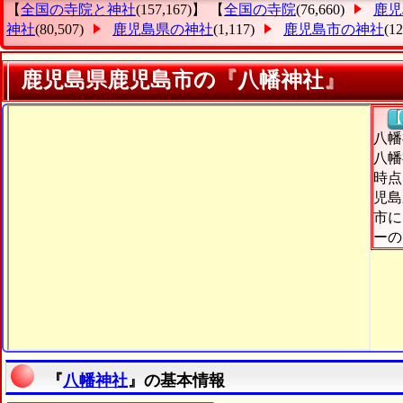
【
全国の寺院と神社
(157,167)】 【
全国の寺院
(76,660)
鹿児
神社
(80,507)
鹿児島県の神社
(1,117)
鹿児島市の神社
(1
鹿児島県鹿児島市の『八幡神社』
【
八幡
八幡
時点
児島
市に
ーの
『
八幡神社
』の基本情報