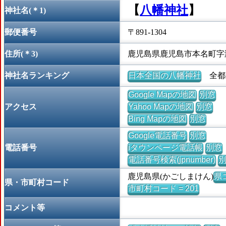
【
八幡神社
】
神社名(＊1)
郵便番号
〒891-1304
住所(＊3)
鹿児島県鹿児島市本名町字
神社名ランキング
日本全国の八幡神社
全都道
Google Mapの地図
別窓
アクセス
Yahoo Mapの地図
別窓
Bing Mapの地図
別窓
Google電話番号
別窓
電話番号
iタウンページ電話帳
別窓
電話番号検索(jpnumber)
鹿児島県(かごしまけん)
県コ
県・市町村コード
市町村コード = 201
コメント等