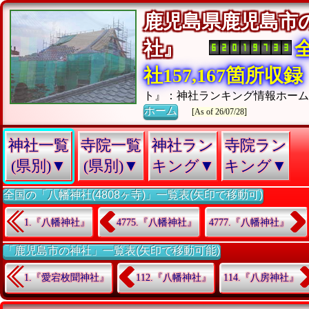
鹿児島県鹿児島市
社』
社157,167箇所収録
ト』：神社ランキング情報ホー
ホーム
[As of 26/07/28]
神社一覧
寺院一覧
神社ラン
寺院ラン
(県別)▼
(県別)▼
キング▼
キング▼
全国の「八幡神社(4808ヶ寺)」一覧表(矢印で移動可)
1.『八幡神社』
4775.『八幡神社』
4777.『八幡神社』
「鹿児島市の神社」一覧表(矢印で移動可能)
1.『愛宕枚聞神社』
112.『八幡神社』
114.『八房神社』