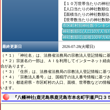
【１０万世帯当たりの神社数】
【人口当たりの神社数順位】＝
【面積当たりの神社数順位】＝
【世帯数当たりの神社数順位】
市区町村別神社数ランキン
神社数順位(人口10万人当た
神社数順位(面積100平方K
最終更新日
2026-07-28(火曜日)
（＊１）「神社名」は、法務省法務局の宗教法人登記情報に
（＊２）宗派名の一部は、ＡＩを利用してインターネット経
合があります。
（＊３）「住所」は、法務省法務局の宗教法人登記情報に基
（＊４）「宗教法人番号」は、国税庁の法人番号情報に基づ
（＊５）都道府県・市区町村の人口、面積、世帯数などの情
います。
『八幡神社(鹿児島県鹿児島市本名町字瀬戸口３