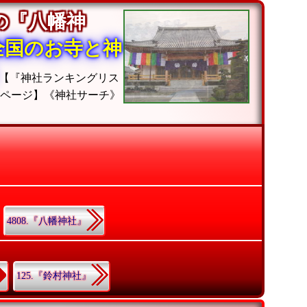
の『八幡神
全国のお寺と神
【『神社ランキングリス
ムページ】《神社サーチ》
4808.『八幡神社』
125.『鈴村神社』