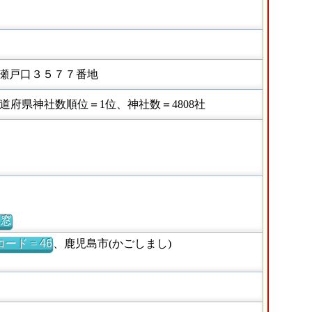
瀬戸口３５７７番地
府県神社数順位＝1位、神社数＝4808社
別窓
ード = 46
、鹿児島市(かごしまし)