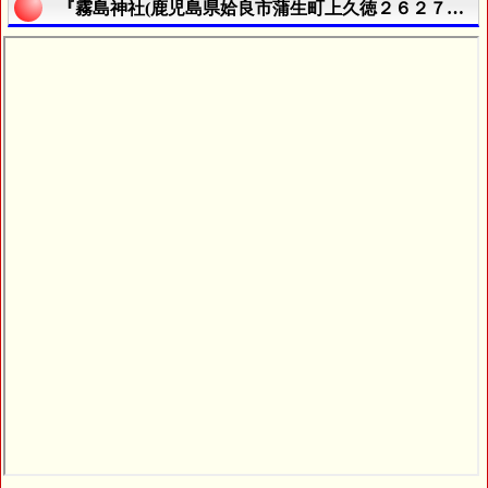
『霧島神社(鹿児島県姶良市蒲生町上久徳２６２７番地