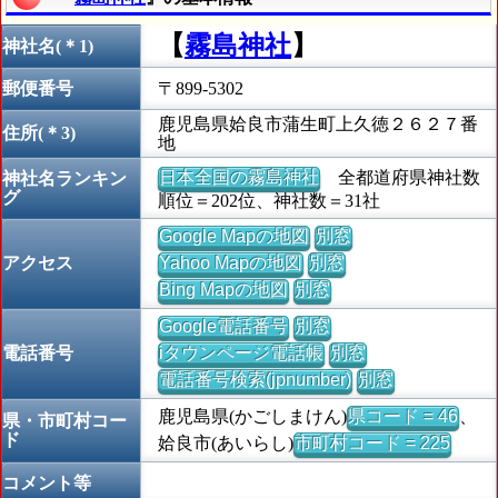
【
霧島神社
】
神社名(＊1)
郵便番号
〒899-5302
鹿児島県姶良市蒲生町上久徳２６２７番
住所(＊3)
地
日本全国の霧島神社
全都道府県神社数
神社名ランキン
グ
順位＝202位、神社数＝31社
Google Mapの地図
別窓
アクセス
Yahoo Mapの地図
別窓
Bing Mapの地図
別窓
Google電話番号
別窓
電話番号
iタウンページ電話帳
別窓
電話番号検索(jpnumber)
別窓
鹿児島県(かごしまけん)
県コード = 46
、
県・市町村コー
ド
姶良市(あいらし)
市町村コード = 225
コメント等