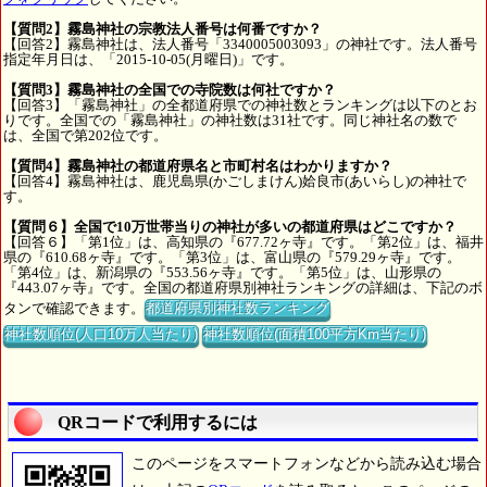
【質問2】霧島神社の宗教法人番号は何番ですか？
【回答2】霧島神社は、法人番号「3340005003093」の神社です。法人番号
指定年月日は、「2015-10-05(月曜日)」です。
【質問3】霧島神社の全国での寺院数は何社ですか？
【回答3】「霧島神社」の全都道府県での神社数とランキングは以下のとお
りです。全国での「霧島神社」の神社数は31社です。同じ神社名の数で
は、全国で第202位です。
【質問4】霧島神社の都道府県名と市町村名はわかりますか？
【回答4】霧島神社は、鹿児島県(かごしまけん)姶良市(あいらし)の神社で
す。
【質問６】全国で10万世帯当りの神社が多いの都道府県はどこですか？
【回答６】「第1位」は、高知県の『677.72ヶ寺』です。「第2位」は、福井
県の『610.68ヶ寺』です。「第3位」は、富山県の『579.29ヶ寺』です。
「第4位」は、新潟県の『553.56ヶ寺』です。「第5位」は、山形県の
『443.07ヶ寺』です。全国の都道府県別神社ランキングの詳細は、下記のボ
タンで確認できます。
都道府県別神社数ランキング
神社数順位(人口10万人当たり)
神社数順位(面積100平方Km当たり)
QRコードで利用するには
このページをスマートフォンなどから読み込む場合