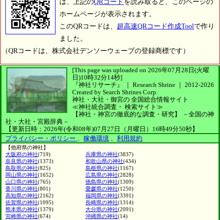
は、上記の
QRコード
を読み取ると、このページの
ホームページが表示されます。
このQRコードは、
超高速QRコード作成Tool
で作り
ました。
（QRコードは、株式会社デンソーウェーブの登録商標です）
[This page was uploaded on 2026年07月28日(火曜
日)10時32分14秒]
『神社リサーチ』 ｜ Research Shrine
｜
2012-2026
Created by
Search Shrines Corp.
神社・大社・御宮の
全国総合情報サイト
≪神社統合調査・
検索サイト≫
【神社・神宮の徹底的な調査・研究】
－全国の神
社・大社・宮殿辞典－
【更新日時：2026年(令和08年)07月27日（月曜日）16時49分50秒】
プライバシー・ポリシー
、
稼働環境
、
利用規約
【他府県の神社】
大阪府の神社
(719)
兵庫県の神社
(3837)
奈良県の神社
(1373)
和歌山県の神社
(434)
鳥取県の神社
(825)
島根県の神社
(1167)
岡山県の神社
(1652)
広島県の神社
(2828)
山口県の神社
(765)
徳島県の神社
(1309)
香川県の神社
(801)
愛媛県の神社
(1250)
高知県の神社
(2162)
福岡県の神社
(3391)
佐賀県の神社
(1095)
長崎県の神社
(1314)
熊本県の神社
(1379)
大分県の神社
(2091)
宮崎県の神社
(674)
沖縄県の神社
(14)