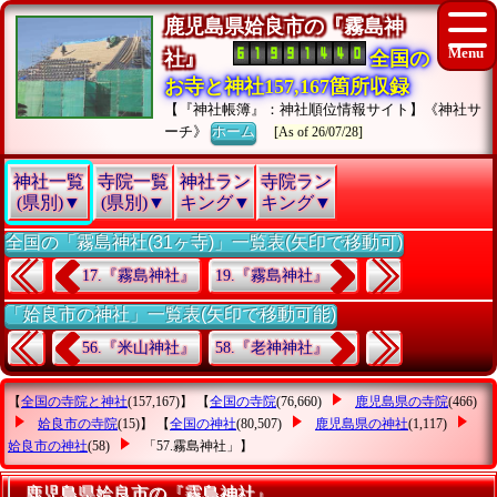
鹿児島県姶良市の『霧島神
社』
全国の
お寺と神社157,167箇所収録
【『神社帳簿』：神社順位情報サイト】《神社サ
ーチ》
ホーム
[As of 26/07/28]
神社一覧
寺院一覧
神社ラン
寺院ラン
(県別)▼
(県別)▼
キング▼
キング▼
全国の「霧島神社(31ヶ寺)」一覧表(矢印で移動可)
17.『霧島神社』
19.『霧島神社』
「姶良市の神社」一覧表(矢印で移動可能)
56.『米山神社』
58.『老神神社』
【
全国の寺院と神社
(157,167)】 【
全国の寺院
(76,660)
鹿児島県の寺院
(466)
姶良市の寺院
(15)】 【
全国の神社
(80,507)
鹿児島県の神社
(1,117)
姶良市の神社
(58)
「57.霧島神社」
】
鹿児島県姶良市の『霧島神社』