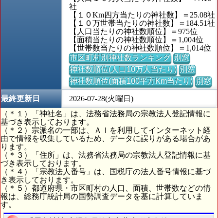
社
【１０Km四方当たりの神社数】＝25.08社
【１０万世帯当たりの神社数】＝184.51社
【人口当たりの神社数順位】＝975位
【面積当たりの神社数順位】＝1,004位
【世帯数当たりの神社数順位】＝1,014位
市区町村別神社数ランキング
別窓
神社数順位(人口10万人当たり)
別窓
神社数順位(面積100平方Km当たり)
別窓
最終更新日
2026-07-28(火曜日)
（＊１）「神社名」は、法務省法務局の宗教法人登記情報に
基づき表示しております。
（＊２）宗派名の一部は、ＡＩを利用してインターネット経
由で情報を収集しているため、データに誤りがある場合があ
ります。
（＊３）「住所」は、法務省法務局の宗教法人登記情報に基
づき表示しております。
（＊４）「宗教法人番号」は、国税庁の法人番号情報に基づ
き表示しております。
（＊５）都道府県・市区町村の人口、面積、世帯数などの情
報は、総務庁統計局の国勢調査データを基に計算していま
す。