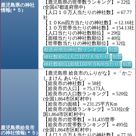
【鹿児島県の世帯数ランキング】＝22位
鹿児島県の神社
(全国47都道府県中)
情報(＊５)
【人口１０万人当たりの神社数】＝67.77
社
【１０Km四方当たりの神社数】＝12.16社
【１０万世帯当たりの神社数】＝154.13社
【人口当たりの神社数順位】＝29位
【面積当たりの神社数順位】＝40位
【世帯数当たりの神社数順位】＝32位
都道府県別神社数ランキング
別窓
神社数順位(人口10万人当たり)
別窓
神社数順位(面積100平方Km当たり)
別窓
【鹿児島県 姶良市のふりがな】＝「かご
しまけん あいらし」
【姶良市の神社数】＝58社
【姶良市の人口】＝75,173人
【姶良市の人口数ランキング】＝520位
(全国1,864市区町村中)
【姶良市の面積】＝231.25平方Km
【姶良市の面積ランキング】＝533位(全
国1,864市区町村中)
【姶良市の世帯数】＝31,435世帯
【姶良市の世帯数ランキング】＝495位
鹿児島県姶良市
(全国1,864市区町村中)
の神社情報(＊５)
【人口１０万人当たりの神社数】＝77.16