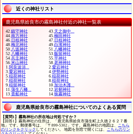
近くの神社リスト
鹿児島県姶良市の霧島神社付近の神社一覧表
42.
鎮守神社
43.
天之御中...
44.
南方神社
45.
楠田神社
46.
日枝神社
47.
日枝神社
48.
梅北神社
49.
白濱神社
50.
八坂神社
51.
八幡神社
52.
八幡神社
53.
飯留神社
54.
兵主神社
55.
平神社
56.
米山神社
58.
老神神社
1.
阿良波須...
2.
愛宕神社
3.
愛宕神社
4.
伊勢神社
5.
稲荷神社
6.
稲荷神社
7.
稲荷神社
8.
稲荷神社
9.
稲留神社
10.
加治木護...
11.
蒲生八幡...
12.
岩剱神社
13.
貴船神社
14.
狭霧神社
鹿児島県姶良市の霧島神社についてのよくある質問
【質問1】霧島神社の所在地は何処ですか？
【回答1】霧島神社の住所は、「鹿児島県姶良市蒲生町上久徳２６２７番
地」です。郵便番号は、「〒899-5302」です。霧島神社の地図は、
こちら
のリンクをクリック
してください。 地図を別窓で開くには、
こちらのリン
クをクリック
してください。