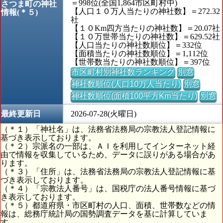
＝998位(全国1,864市区町村中)
さつま町の神社
【人口１０万人当たりの神社数】＝272.32
情報(＊５)
社
【１０Km四方当たりの神社数】＝20.07社
【１０万世帯当たりの神社数】＝629.52社
【人口当たりの神社数順位】＝332位
【面積当たりの神社数順位】＝1,112位
【世帯数当たりの神社数順位】＝397位
市区町村別神社数ランキング
別窓
神社数順位(人口10万人当たり)
別窓
神社数順位(面積100平方Km当たり)
別窓
最終更新日
2026-07-28(火曜日)
（＊１）「神社名」は、法務省法務局の宗教法人登記情報に
基づき表示しております。
（＊２）宗派名の一部は、ＡＩを利用してインターネット経
由で情報を収集しているため、データに誤りがある場合があ
ります。
（＊３）「住所」は、法務省法務局の宗教法人登記情報に基
づき表示しております。
（＊４）「宗教法人番号」は、国税庁の法人番号情報に基づ
き表示しております。
（＊５）都道府県・市区町村の人口、面積、世帯数などの情
報は、総務庁統計局の国勢調査データを基に計算していま
す。