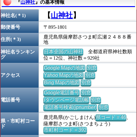
『
山神社
』の基本情報
【
山神社
】
神社名(＊1)
郵便番号
〒895-1801
鹿児島県薩摩郡さつま町広瀬２４８８番
住所(＊3)
地
日本全国の山神社
全都道府県神社数順
神社名ランキン
グ
位＝12位、神社数＝929社
Google Mapの地図
別窓
アクセス
Yahoo Mapの地図
別窓
Bing Mapの地図
別窓
Google電話番号
別窓
電話番号
iタウンページ電話帳
別窓
電話番号検索(jpnumber)
別窓
鹿児島県(かごしまけん)
県コード = 46
、
県・市町村コー
薩摩郡さつま町(さつまちょう)
ド
市町村コード = 392