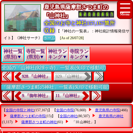
鹿児島県薩摩郡さつま町の
『山神社』
全国のお寺と神社157,167箇所
収録
【『神社の一覧表』：神社統計情報発信サ
イト】《神社サーチ》
ホーム
[As of 26/07/28]
神社一覧
寺院一覧
神社ラン
寺院ラン
(県別)▼
(県別)▼
キング▼
キング▼
全国の「山神社(929ヶ寺)」一覧表(矢印で移動可)
929.『山神社』
928.『山神社』
「薩摩郡さつま町の神社」一覧表(矢印で移動可能)
9.『御年神社』
11.『山神社』
【
全国の寺院と神社
(157,167)】 【
全国の寺院
(76,660)
鹿児島県の寺院
(466)
薩摩郡さつま町の寺院
(15)】 【
全国の神社
(80,507)
鹿児島県の神社
(1,117)
薩摩郡さつま町の神社
(61)
「10.山神社」
】