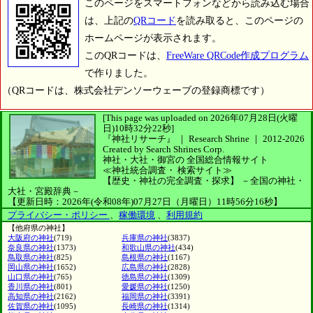
このページをスマートフォンなどから読み込む場合
は、上記の
QRコード
を読み取ると、このページの
ホームページが表示されます。
このQRコードは、
FreeWare QRCode作成プログラム
で作りました。
（QRコードは、株式会社デンソーウェーブの登録商標です）
[This page was uploaded on 2026年07月28日(火曜
日)10時32分22秒]
『神社リサーチ』 ｜ Research Shrine
｜
2012-2026
Created by
Search Shrines Corp.
神社・大社・御宮の
全国総合情報サイト
≪神社統合調査・
検索サイト≫
【歴史・神社の完全調査・探求】
－全国の神社・
大社・宮殿辞典－
【更新日時：2026年(令和08年)07月27日（月曜日）11時56分16秒】
プライバシー・ポリシー
、
稼働環境
、
利用規約
【他府県の神社】
大阪府の神社
(719)
兵庫県の神社
(3837)
奈良県の神社
(1373)
和歌山県の神社
(434)
鳥取県の神社
(825)
島根県の神社
(1167)
岡山県の神社
(1652)
広島県の神社
(2828)
山口県の神社
(765)
徳島県の神社
(1309)
香川県の神社
(801)
愛媛県の神社
(1250)
高知県の神社
(2162)
福岡県の神社
(3391)
佐賀県の神社
(1095)
長崎県の神社
(1314)