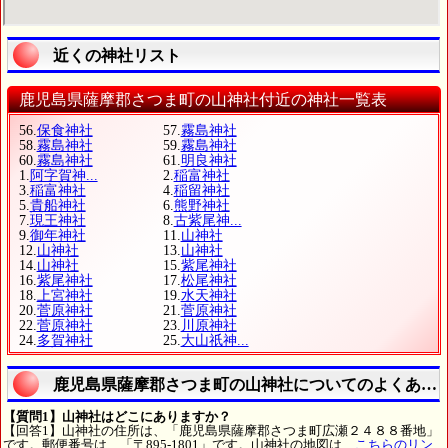
近くの神社リスト
鹿児島県薩摩郡さつま町の山神社付近の神社一覧表
56.
保食神社
57.
霧島神社
58.
霧島神社
59.
霧島神社
60.
霧島神社
61.
明良神社
1.
阿字賀神...
2.
稲富神社
3.
稲富神社
4.
稲留神社
5.
貴船神社
6.
熊野神社
7.
現王神社
8.
古紫尾神...
9.
御年神社
11.
山神社
12.
山神社
13.
山神社
14.
山神社
15.
紫尾神社
16.
紫尾神社
17.
松尾神社
18.
上宮神社
19.
水天神社
20.
菅原神社
21.
菅原神社
22.
菅原神社
23.
川原神社
24.
多賀神社
25.
大山祇神...
鹿児島県薩摩郡さつま町の山神社についてのよくある
【質問1】山神社はどこにありますか？
【回答1】山神社の住所は、「鹿児島県薩摩郡さつま町広瀬２４８８番地」
です。郵便番号は、「〒895-1801」です。山神社の地図は、
こちらのリン