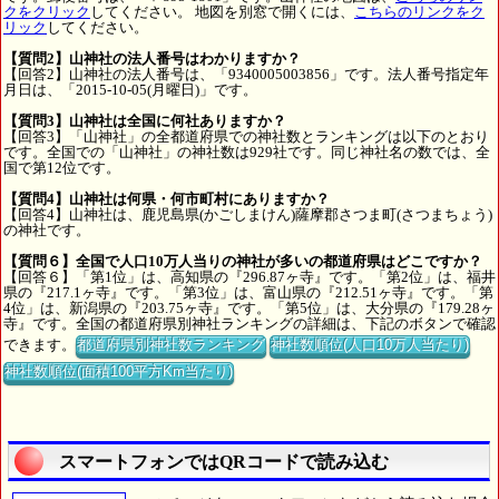
クをクリック
してください。 地図を別窓で開くには、
こちらのリンクをク
リック
してください。
【質問2】山神社の法人番号はわかりますか？
【回答2】山神社の法人番号は、「9340005003856」です。法人番号指定年
月日は、「2015-10-05(月曜日)」です。
【質問3】山神社は全国に何社ありますか？
【回答3】「山神社」の全都道府県での神社数とランキングは以下のとおり
です。全国での「山神社」の神社数は929社です。同じ神社名の数では、全
国で第12位です。
【質問4】山神社は何県・何市町村にありますか？
【回答4】山神社は、鹿児島県(かごしまけん)薩摩郡さつま町(さつまちょう)
の神社です。
【質問６】全国で人口10万人当りの神社が多いの都道府県はどこですか？
【回答６】「第1位」は、高知県の『296.87ヶ寺』です。「第2位」は、福井
県の『217.1ヶ寺』です。「第3位」は、富山県の『212.51ヶ寺』です。「第
4位」は、新潟県の『203.75ヶ寺』です。「第5位」は、大分県の『179.28ヶ
寺』です。全国の都道府県別神社ランキングの詳細は、下記のボタンで確認
できます。
都道府県別神社数ランキング
神社数順位(人口10万人当たり)
神社数順位(面積100平方Km当たり)
スマートフォンではQRコードで読み込む