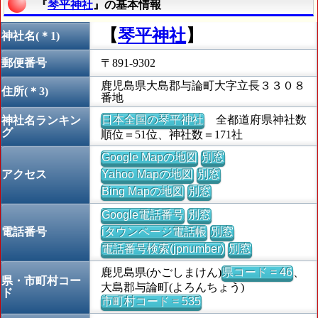
『
琴平神社
』の基本情報
【
琴平神社
】
神社名(＊1)
郵便番号
〒891-9302
鹿児島県大島郡与論町大字立長３３０８
住所(＊3)
番地
日本全国の琴平神社
全都道府県神社数
神社名ランキン
グ
順位＝51位、神社数＝171社
Google Mapの地図
別窓
アクセス
Yahoo Mapの地図
別窓
Bing Mapの地図
別窓
Google電話番号
別窓
電話番号
iタウンページ電話帳
別窓
電話番号検索(jpnumber)
別窓
鹿児島県(かごしまけん)
県コード = 46
、
県・市町村コー
大島郡与論町(よろんちょう)
ド
市町村コード = 535