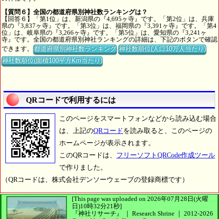
【質問６】全国の都道府県別神社数ランキングは？
【回答６】「第1位」は、新潟県の『4,695ヶ寺』です。「第2位」は、兵庫
県の『3,837ヶ寺』です。「第3位」は、福岡県の『3,391ヶ寺』です。「第4
位」は、岐阜県の『3,266ヶ寺』です。「第5位」は、愛知県の『3,241ヶ
寺』です。全国の都道府県別神社ランキングの詳細は、下記のボタンで確認
できます。
都道府県別神社数ランキング
神社数順位(人口10万人当たり)
神社数順位(面積100平方Km当たり)
QRコードで利用するには
このページをスマートフォンなどから読み込む場合
は、上記の
QRコード
を読み取ると、このページの
ホームページが表示されます。
このQRコードは、
フリーソフトQRCode作成ツール
で作りました。
（QRコードは、株式会社デンソーウェーブの登録商標です）
[This page was uploaded on 2026年07月28日(火曜
日)10時32分21秒]
『神社リサーチ』 ｜ Research Shrine
｜
2012-2026