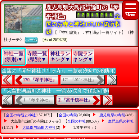
鹿児島県大島郡与論町の『琴
平神社』
全
国のお寺と神社157,167箇所収
録
【『神社総覧』：神社統計一覧サイト】《神
社サーチ》
ホーム
[As of 26/07/28]
神社一覧
寺院一覧
神社ラン
寺院ラン
(県別)▼
(県別)▼
キング▼
キング▼
全国の「琴平神社(171ヶ寺)」一覧表(矢印で移動可)
171.『琴平神社』
170.『琴平神社』
「大島郡与論町の神社」一覧表(矢印で移動可能)
1.『琴平神社』
2.『高千穂神社』
【
全国の寺院と神社
(157,167)】 【
全国の寺院
(76,660)
鹿児島県の寺院
(466)
大島郡与論町の寺院は０ヶ寺】 【
全国の神社
(80,507)
鹿児島県の神社
(1,117)
大島郡与論町の神社
(2)
「1.琴平神社」
】