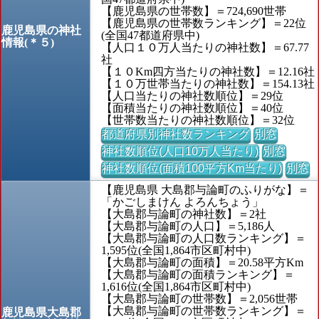
【鹿児島県の世帯数】＝724,690世帯
【鹿児島県の世帯数ランキング】＝22位
鹿児島県の神社
(全国47都道府県中)
情報(＊５)
【人口１０万人当たりの神社数】＝67.77
社
【１０Km四方当たりの神社数】＝12.16社
【１０万世帯当たりの神社数】＝154.13社
【人口当たりの神社数順位】＝29位
【面積当たりの神社数順位】＝40位
【世帯数当たりの神社数順位】＝32位
都道府県別神社数ランキング
別窓
神社数順位(人口10万人当たり)
別窓
神社数順位(面積100平方Km当たり)
別窓
【鹿児島県 大島郡与論町のふりがな】＝
「かごしまけん よろんちょう」
【大島郡与論町の神社数】＝2社
【大島郡与論町の人口】＝5,186人
【大島郡与論町の人口数ランキング】＝
1,595位(全国1,864市区町村中)
【大島郡与論町の面積】＝20.58平方Km
【大島郡与論町の面積ランキング】＝
1,616位(全国1,864市区町村中)
【大島郡与論町の世帯数】＝2,056世帯
【大島郡与論町の世帯数ランキング】＝
鹿児島県大島郡