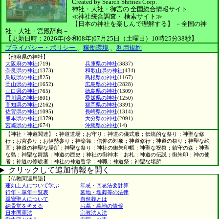
Created by
Search Shrines Corp.
神社・大社・御宮の
全国総合情報サイト
≪神社統合調査・
検索サイト≫
【日本の神社を楽しんで理解する】
－全国の神
社・大社・宮殿辞典－
【更新日時：2026年(令和08年)07月25日（土曜日）10時25分38秒】
プライバシー・ポリシー
、
稼働環境
、
利用規約
【他府県の神社】
大阪府の神社
(719)
兵庫県の神社
(3837)
奈良県の神社
(1373)
和歌山県の神社
(434)
鳥取県の神社
(825)
島根県の神社
(1167)
岡山県の神社
(1652)
広島県の神社
(2828)
山口県の神社
(765)
徳島県の神社
(1309)
香川県の神社
(801)
愛媛県の神社
(1250)
高知県の神社
(2162)
福岡県の神社
(3391)
佐賀県の神社
(1095)
長崎県の神社
(1314)
熊本県の神社
(1379)
大分県の神社
(2091)
宮崎県の神社
(674)
沖縄県の神社
(14)
【神社・神道関連】：神道道場；お守り；神道の儀式服；伝統的な祭り；神聖な修
行；お宮参り；お伊勢参り；神楽舞；信仰の対象；神道修行；神道の祭り；神聖な絵
画；神道の神聖な場所；神聖な祭り；神社の御朱印帳；神聖な祝祭；鎮守の森；神聖
な島；神聖な舞踏；神道の歴史；神社の御神木；お札；神道の伝説；御朱印；神の使
者；神道の修験者；神社の神道哲学；神職；神道祭；神聖な場所
クリックして追加情報を開く
【仏教関連用語】
蓮如上人について学ぶ
年忌・回忌法要計算
行年・享年一覧表
墓地・埋葬等の法律
親鸞聖人について
自然葬とは
納骨堂を考える
お墓・墓地の情報
日本国憲法
宗教法人法