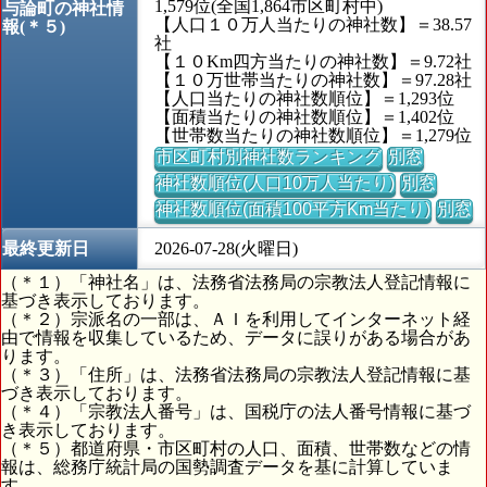
1,579位(全国1,864市区町村中)
与論町の神社情
【人口１０万人当たりの神社数】＝38.57
報(＊５)
社
【１０Km四方当たりの神社数】＝9.72社
【１０万世帯当たりの神社数】＝97.28社
【人口当たりの神社数順位】＝1,293位
【面積当たりの神社数順位】＝1,402位
【世帯数当たりの神社数順位】＝1,279位
市区町村別神社数ランキング
別窓
神社数順位(人口10万人当たり)
別窓
神社数順位(面積100平方Km当たり)
別窓
最終更新日
2026-07-28(火曜日)
（＊１）「神社名」は、法務省法務局の宗教法人登記情報に
基づき表示しております。
（＊２）宗派名の一部は、ＡＩを利用してインターネット経
由で情報を収集しているため、データに誤りがある場合があ
ります。
（＊３）「住所」は、法務省法務局の宗教法人登記情報に基
づき表示しております。
（＊４）「宗教法人番号」は、国税庁の法人番号情報に基づ
き表示しております。
（＊５）都道府県・市区町村の人口、面積、世帯数などの情
報は、総務庁統計局の国勢調査データを基に計算していま
す。