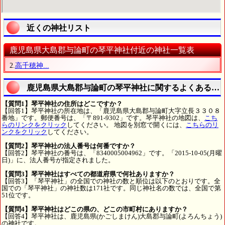
近くの神社リスト
鹿児島県大島郡与論町の琴平神社付近の神社一覧表
2.
高千穂神...
鹿児島県大島郡与論町の琴平神社に関するよくある質
【質問1】琴平神社の住所はどこですか？
【回答1】琴平神社の所在地は、「鹿児島県大島郡与論町大字立長３３０８
番地」です。郵便番号は、「〒891-9302」です。琴平神社の地図は、
こち
らのリンクをクリック
してください。 地図を別窓で開くには、
こちらのリ
ンクをクリック
してください。
【質問2】琴平神社の法人番号は何番ですか？
【回答2】琴平神社の番号は、「8340005004962」です。「2015-10-05(月曜
日)」に、法人番号が指定されました。
【質問3】琴平神社はすべての都道府県で何社ありますか？
【回答3】「琴平神社」の全国での神社の数と順位は以下のとおりです。全
国での「琴平神社」の神社数は171社です。同じ神社名の数では、全国で第
51位です。
【質問4】琴平神社はどこの県の、どこの市町村にありますか？
【回答4】琴平神社は、鹿児島県(かごしまけん)大島郡与論町(よろんちょう)
の神社です。