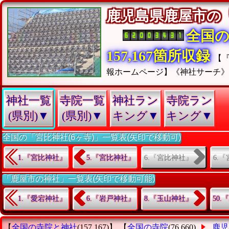
鹿児島県鹿屋市の
全国
157,167箇所収録
【
報ホームページ】《神社サーチ
神社一覧
寺院一覧
神社ラン
寺院ラン
(県別)▼
(県別)▼
キング▼
キング▼
全国の「宮比神社(6ヶ寺)」一覧表(矢印で移動可)
6.『宮比神社』
6.
1.『宮比神社』
5.『宮比神社』
「鹿屋市の神社」一覧表(矢印で移動可能)
1.『愛宕神社』
6.『岩戸神社』
8.『玉山神社』
50
【
全国の寺院と神社
(157,167)】 【
全国の寺院
(76,660)
鹿児