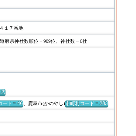
４１７番地
府県神社数順位＝909位、神社数＝6社
別窓
ード = 46
、鹿屋市(かのやし)
市町村コード = 203