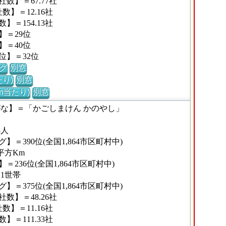
数】＝67.77社
】＝12.16社
＝154.13社
】＝29位
】＝40位
位】＝32位
グ
別窓
り)
別窓
m当たり)
別窓
がな】＝「かごしまけん かのやし」
8人
＝390位(全国1,864市区町村中)
平方Km
236位(全国1,864市区町村中)
11世帯
＝375位(全国1,864市区町村中)
数】＝48.26社
】＝11.16社
＝111.33社