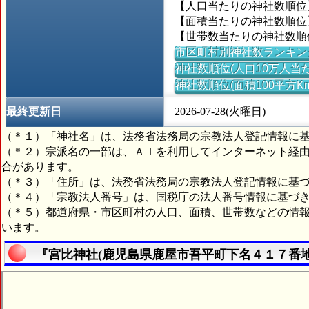
【人口当たりの神社数順位】＝
【面積当たりの神社数順位】＝
【世帯数当たりの神社数順位】
市区町村別神社数ランキン
神社数順位(人口10万人当た
神社数順位(面積100平方K
最終更新日
2026-07-28(火曜日)
（＊１）「神社名」は、法務省法務局の宗教法人登記情報に
（＊２）宗派名の一部は、ＡＩを利用してインターネット経
合があります。
（＊３）「住所」は、法務省法務局の宗教法人登記情報に基
（＊４）「宗教法人番号」は、国税庁の法人番号情報に基づ
（＊５）都道府県・市区町村の人口、面積、世帯数などの情
います。
『宮比神社(鹿児島県鹿屋市吾平町下名４１７番地