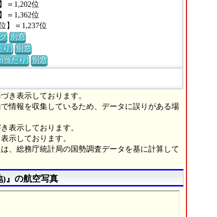
1,202位
1,362位
＝1,237位
グ
別窓
り)
別窓
m当たり)
別窓
基づき表示しております。
由で情報を収集しているため、データに誤りがある場
づき表示しております。
き表示しております。
報は、総務庁統計局の国勢調査データを基に計算して
)』の航空写真