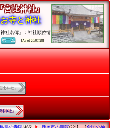
『宮比神社』
のお寺と神社
『神社名簿』：神社順位情
》
ホーム
[As of 26/07/28]
『宮比神社』
.『利神社』
島県の寺院
(466)
鹿屋市の寺院
(22)】 【
全国の神