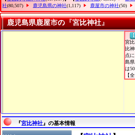
社
(80,507)
鹿児島県の神社
(1,117)
鹿屋市の神社
(50)
鹿児島県鹿屋市の『宮比神社』
【
宮比
比神
点に
島県
は5
【全
『
宮比神社
』の基本情報