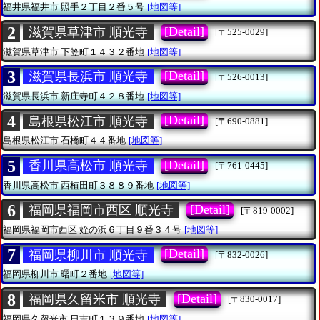
福井県福井市
照手２丁目２番５号
[地図等]
2
[Detail]
滋賀県草津市 順光寺
[〒525-0029]
滋賀県草津市
下笠町１４３２番地
[地図等]
3
[Detail]
滋賀県長浜市 順光寺
[〒526-0013]
滋賀県長浜市
新庄寺町４２８番地
[地図等]
4
[Detail]
島根県松江市 順光寺
[〒690-0881]
島根県松江市
石橋町４４番地
[地図等]
5
[Detail]
香川県高松市 順光寺
[〒761-0445]
香川県高松市
西植田町３８８９番地
[地図等]
6
[Detail]
福岡県福岡市西区 順光寺
[〒819-0002]
福岡県福岡市西区
姪の浜６丁目９番３４号
[地図等]
7
[Detail]
福岡県柳川市 順光寺
[〒832-0026]
福岡県柳川市
曙町２番地
[地図等]
8
[Detail]
福岡県久留米市 順光寺
[〒830-0017]
福岡県久留米市
日吉町１３９番地
[地図等]