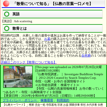
「散骨について知る」【仏教の言葉一口メモ】
英語
【英語】 Ash scattering
散骨とは
明治時代以降、火葬した後の遺骨や遺灰はお墓を作って納骨することが一般
的であった。しかし現代では、
お墓
の購入はかなり高価なものとなり、また
少子化や高齢化、核家族化などでお墓を建ててもそのお墓を引き継いでくれ
る者がいないという問題も生まれている。また仮に引き継いでくれても、転
勤などで遠方のためお墓を建てても管理できないという問題も生じている。
そのため、火葬された遺骨を細かく砕いて山や海や川などにまく散骨が行わ
れるようになっている。自然に還ることを願って行われる
自然葬
の１つの形
態である。
詳細はこのリンク【散骨について知る】
[This page was uploaded on 2026年07月28日(火曜
日)08時55分28秒]
『仏教寺院調査』 ｜ Investigate Buddhism Temple
｜
2012-2026
Created by
Search Temples Corp.
寺院・仏閣・お寺の
全国情報サイト
≪お寺総合調査・
検索サイト≫
【寺院・仏閣の高速情報検索】
お寺の数っていく
つあるの？－寺院・仏閣検索サイト全国版
【更新日時：2026年(令和08年)07月26日（日曜日）14時29分00秒】
プライバシー・ポリシー
、
稼働環境
、
利用規約
【仏教キーワード】：檀家 倶会一処 寺院墓地 宗派 お盆 開眼供養 祭祀 永代供養 合葬