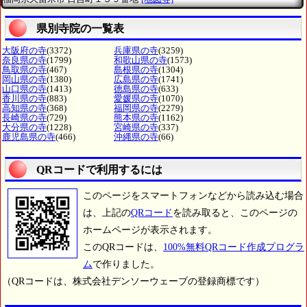
県別寺院の一覧表
大阪府の寺
(3372)
兵庫県の寺
(3259)
奈良県の寺
(1799)
和歌山県の寺
(1573)
鳥取県の寺
(467)
島根県の寺
(1304)
岡山県の寺
(1380)
広島県の寺
(1741)
山口県の寺
(1413)
徳島県の寺
(633)
香川県の寺
(883)
愛媛県の寺
(1070)
高知県の寺
(368)
福岡県の寺
(2279)
長崎県の寺
(729)
熊本県の寺
(1162)
大分県の寺
(1228)
宮崎県の寺
(337)
鹿児島県の寺
(466)
沖縄県の寺
(66)
QRコードで利用するには
このページをスマートフォンなどから読み込む場合
は、上記の
QRコード
を読み取ると、このページの
ホームページが表示されます。
このQRコードは、
100%無料QRコード作成プログラ
ム
で作りました。
（QRコードは、株式会社デンソーウェーブの登録商標です）