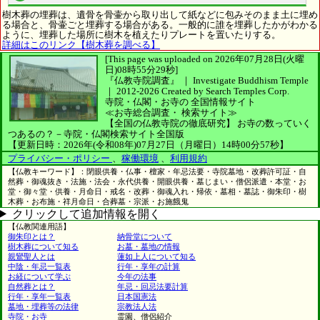
樹木葬の埋葬は、遺骨を骨壷から取り出して紙などに包みそのまま土に埋め
る場合と、骨壷ごと埋葬する場合がある。一般的に誰を埋葬したかがわかる
ように、埋葬した場所に樹木を植えたりプレートを置いたりする。
詳細はこのリンク【樹木葬を調べる】
[This page was uploaded on 2026年07月28日(火曜
日)08時55分29秒]
『仏教寺院調査』 ｜ Investigate Buddhism Temple
｜
2012-2026
Created by
Search Temples Corp.
寺院・仏閣・お寺の
全国情報サイト
≪お寺総合調査・
検索サイト≫
【全国の仏教寺院の徹底研究】
お寺の数っていく
つあるの？－寺院・仏閣検索サイト全国版
【更新日時：2026年(令和08年)07月27日（月曜日）14時00分57秒】
プライバシー・ポリシー
、
稼働環境
、
利用規約
【仏教キーワード】：閉眼供養・仏事・檀家・年忌法要・寺院墓地・改葬許可証・自
然葬・御魂抜き・法施・法会・永代供養・開眼供養・墓じまい・僧侶派遣・本堂・お
堂・御々堂・供養・月命日・戒名・改葬・御魂入れ・帰依・墓相・墓誌・御朱印・樹
木葬・お布施・祥月命日・合葬墓・宗派・お施餓鬼
クリックして追加情報を開く
【仏教関連用語】
御朱印とは？
納骨堂について
樹木葬について知る
お墓・墓地の情報
親鸞聖人とは
蓮如上人について知る
中陰・年忌一覧表
行年・享年の計算
お経について学ぶ
今年の法事
自然葬とは？
年忌・回忌法要計算
行年・享年一覧表
日本国憲法
墓地・埋葬等の法律
宗教法人法
寺院・お寺
霊園、僧侶紹介