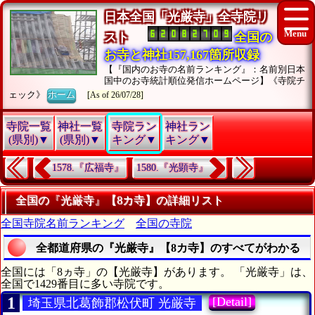
日本全国「光厳寺」全寺院リ
スト
全国の
お寺と神社157,167箇所収録
【『国内のお寺の名前ランキング』：名前別日本
国中のお寺統計順位発信ホームページ】《寺院チ
ェック》
ホーム
[As of 26/07/28]
寺院一覧
神社一覧
寺院ラン
神社ラン
(県別)▼
(県別)▼
キング▼
キング▼
1578.『広福寺』
1580.『光顕寺』
全国の『光厳寺』【8カ寺】の詳細リスト
全国寺院名前ランキング
全国の寺院
全都道府県の『光厳寺』【8カ寺】のすべてがわかる
全国には「8ヵ寺」の【光厳寺】があります。 「光厳寺」は、
全国で1429番目に多い寺院です。
1
[Detail]
埼玉県北葛飾郡松伏町 光厳寺