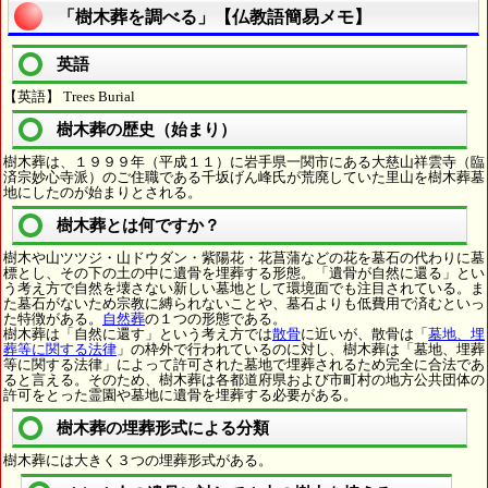
「樹木葬を調べる」【仏教語簡易メモ】
英語
【英語】 Trees Burial
樹木葬の歴史（始まり）
樹木葬は、１９９９年（平成１１）に岩手県一関市にある大慈山祥雲寺（臨
済宗妙心寺派）のご住職である千坂げん峰氏が荒廃していた里山を樹木葬墓
地にしたのが始まりとされる。
樹木葬とは何ですか？
樹木や山ツツジ・山ドウダン・紫陽花・花菖蒲などの花を墓石の代わりに墓
標とし、その下の土の中に遺骨を埋葬する形態。「遺骨が自然に還る」とい
う考え方で自然を壊さない新しい墓地として環境面でも注目されている。ま
た墓石がないため宗教に縛られないことや、墓石よりも低費用で済むといっ
た特徴がある。
自然葬
の１つの形態である。
樹木葬は「自然に還す」という考え方では
散骨
に近いが、散骨は「
墓地、埋
葬等に関する法律
」の枠外で行われているのに対し、樹木葬は「墓地、埋葬
等に関する法律」によって許可された墓地で埋葬されるため完全に合法であ
ると言える。そのため、樹木葬は各都道府県および市町村の地方公共団体の
許可をとった霊園や墓地に遺骨を埋葬する必要がある。
樹木葬の埋葬形式による分類
樹木葬には大きく３つの埋葬形式がある。