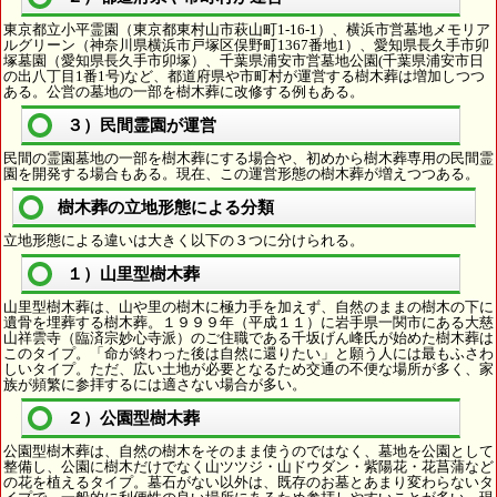
東京都立小平霊園（東京都東村山市萩山町1-16-1）、横浜市営墓地メモリア
ルグリーン（神奈川県横浜市戸塚区俣野町1367番地1）、愛知県長久手市卯
塚墓園（愛知県長久手市卯塚）、千葉県浦安市営墓地公園(千葉県浦安市日
の出八丁目1番1号)など、都道府県や市町村が運営する樹木葬は増加しつつ
ある。公営の墓地の一部を樹木葬に改修する例もある。
３）民間霊園が運営
民間の霊園墓地の一部を樹木葬にする場合や、初めから樹木葬専用の民間霊
園を開発する場合もある。現在、この運営形態の樹木葬が増えつつある。
樹木葬の立地形態による分類
立地形態による違いは大きく以下の３つに分けられる。
１）山里型樹木葬
山里型樹木葬は、山や里の樹木に極力手を加えず、自然のままの樹木の下に
遺骨を埋葬する樹木葬。１９９９年（平成１１）に岩手県一関市にある大慈
山祥雲寺（臨済宗妙心寺派）のご住職である千坂げん峰氏が始めた樹木葬は
このタイプ。「命が終わった後は自然に還りたい」と願う人には最もふさわ
しいタイプ。ただ、広い土地が必要となるため交通の不便な場所が多く、家
族が頻繁に参拝するには適さない場合が多い。
２）公園型樹木葬
公園型樹木葬は、自然の樹木をそのまま使うのではなく、墓地を公園として
整備し、公園に樹木だけでなく山ツツジ・山ドウダン・紫陽花・花菖蒲など
の花を植えるタイプ。墓石がない以外は、既存のお墓とあまり変わらないタ