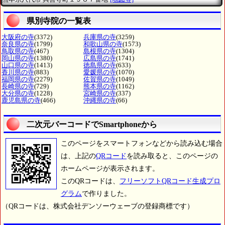
県別寺院の一覧表
大阪府の寺
(3372)
兵庫県の寺
(3259)
奈良県の寺
(1799)
和歌山県の寺
(1573)
鳥取県の寺
(467)
島根県の寺
(1304)
岡山県の寺
(1380)
広島県の寺
(1741)
山口県の寺
(1413)
徳島県の寺
(633)
香川県の寺
(883)
愛媛県の寺
(1070)
福岡県の寺
(2279)
佐賀県の寺
(1049)
長崎県の寺
(729)
熊本県の寺
(1162)
大分県の寺
(1228)
宮崎県の寺
(337)
鹿児島県の寺
(466)
沖縄県の寺
(66)
二次元バーコードでSmartphoneから
このページをスマートフォンなどから読み込む場合
は、上記の
QRコード
を読み取ると、このページの
ホームページが表示されます。
このQRコードは、
フリーソフトQRコード生成プロ
グラム
で作りました。
（QRコードは、株式会社デンソーウェーブの登録商標です）