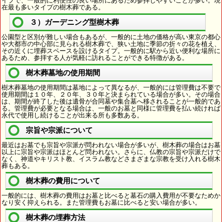
イプで、一般的に利便性の良い場所にあるため参拝しやすいことが多い。現
在最も多いタイプの樹木葬である。
３）ガーデニング型樹木葬
公園型と区別が難しい場合もあるが、一般的に土地の価格が高い東京の都心
や大都市の中心部に見られる樹木葬で、狭い土地に季節の折々の花を植え、
その近くに埋葬スペースを設けるタイプ。一般的に駅から近い便利な場所に
あるため、参拝する人が気軽に訪れることができる特徴がある。
樹木葬墓地の使用期間
樹木葬墓地の使用期間は墓地によって異なるが、一般的には管理費は不要で
使用期間は１０年、２０年、３０年と決まられている場合が多い。その場合
は、期間が終了した後は遺骨が合同墓や集合墓へ移されることが一般的であ
る。管理費が必要となる場合は、一般のお墓と同様に管理費を払い続ければ
永代で使用し続けることが出来る所も多数ある。
宗旨や宗派について
最近はお墓でも宗旨や宗派が問われない場合が多いが、樹木葬の場合はお墓
以上に宗旨や宗派はほとんど問われない。さらに、仏教の宗旨や宗派だけで
なく、神道やキリスト教、イスラム教などさまざまな宗教を受け入れる樹木
葬もある。
樹木葬の費用について
一般的には、樹木葬の費用はお墓と比べると墓石の購入費用が不要なためか
なり安く抑えられる。また管理費もお墓に比べると安い場合が多い。
樹木葬の埋葬方法