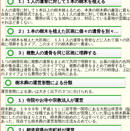
１）１人の遺骨に対して１本の樹木を植える
１人の遺骨に対して１本以上の樹木植えるため、本来の樹木葬の趣旨に最も
合致した埋葬形式である。ただ、１人１人の遺骨に対して樹木を植えるスペ
ースが必要なため、費用が高くなる傾向にあり、対応している墓地や霊園は
それほど多くない。
２）１本の樹木を植えた区画に個々の遺骨を別々に埋葬
１本の樹木を植えた大区画に、１人１人の遺骨を骨壺などに入れて個々の区
画に埋葬するタイプ。このタイプの樹木葬が一番多い。
３）複数人の遺骨を同じ区画に埋葬する
１つの納骨区画に複数の遺骨をまとめて共同で埋葬する。お墓の場合の合同
墓や集合墓に当たる。このタイプでは、複数の遺骨をまとめて納骨するた
め、埋葬後は遺骨を取り出すことが出来ません。このタイプの特徴は、上記
の２タイプよりも費用が安くなる傾向にある。
樹木葬の運営形態による分類
運営形態による違いは大きく以下の３つに分けられる。
１）寺院やお寺や宗教法人が運営
樹木葬は、１９９９年（平成１１）に岩手県一関市にある大慈山祥雲寺（臨
済宗妙心寺派）のご住職である千坂げん峰氏が荒廃していた里山を樹木葬墓
地にしたのが始まりとされ、樹木葬の始めのころはすべてがこの運営形態で
あった。現在でも樹木葬の運営形態の主流を占めている。
２）都道府県や市町村が運営