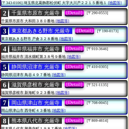
[〒343-0106]
埼玉県北葛飾郡松伏町
大字大川戸２２１５番地１
[地図等]
2
[Detail]
千葉県市原市 光厳寺
[〒290-0553]
千葉県市原市
大和田３８０番地
[地図等]
3
[Detail]
東京都あきる野市 光厳寺
[〒190-0173]
東京都あきる野市
戸倉３２８番地
[地図等]
4
[Detail]
福井県福井市 光厳寺
[〒910-3646]
福井県福井市
清水畑町第３８号９番地
[地図等]
5
[Detail]
静岡県沼津市 光厳寺
[〒410-0305]
静岡県沼津市
鳥谷４９７番地
[地図等]
6
[Detail]
滋賀県彦根市 光厳寺
[〒521-1135]
滋賀県彦根市
新海町９２３番地
[地図等]
7
[Detail]
岡山県津山市 光厳寺
[〒708-0045]
岡山県津山市
西寺町４３番地
[地図等]
8
[Detail]
熊本県八代市 光厳寺
[〒869-4614]
熊本県八代市
興善寺町１９８７番地
[地図等]