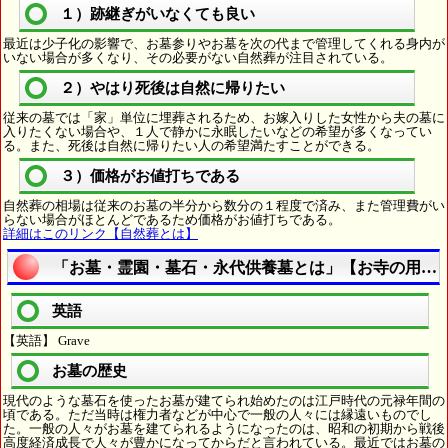
１）跡継ぎがいなくても良い
最近は少子化の影響で、お墓参りやお墓を次の代まで管理してくれる身内が
いない場合が多くなり、その必要がない自然葬が注目されている。
２）やはり死後は自然に帰りたい
従来の墓では「家」単位に埋葬されるため、お嫁入りした女性から夫の墓に
入りたくない場合や、１人で静かに永眠したいなどの希望が多くなってい
る。また、死後は自然に帰りたい人の希望満たすことができる。
３）価格がお値打ちである
自然葬の相場は従来のお墓の半分から数分の１程度で済み、また管理費がい
らない場合がほとんどであるため価格がお値打ちである。
詳細はこのリンク【自然葬とは】
「お墓・霊園・墓石・永代供養墓とは」【お寺の用語
英語
【英語】 Grave
お墓の歴史
現代のような墓石を使ったお墓が建てられ始めたのは江戸時代の元禄年間の
頃である。ただ当時は権力者などが中心で一般の人々には縁遠いものでし
た。一般の人々がお墓を建てられるようになったのは、昭和の初期から戦後
高度経済成長で人々が豊かになってからだと言われている。最近ではお墓の