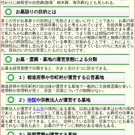
代わりに納骨堂や自然葬(散骨、樹木葬、海洋葬)なども見られる。
お墓詣りの目的とは
多くの方がお墓参りの目的はご先祖さまに会いに行くことであり、お墓の前
で手を合わせることが先祖供養になると考えられています。先祖供養も間違
いではありませんが、第一の目的はお墓に参りすることでご先祖さまを通し
て私たちが仏教の教えに出会うことです。つまり我々は煩悩の中でしか生き
ることのできない自分に気づき、我々のいのちが無限の智慧と無限の慈悲を
お持ちの阿弥陀仏に生かされている事実に目覚めることです。これにより、
阿弥陀仏に帰依し念仏することによって、今生きているいのちに光があてら
れ、現在のいのちが充実したものとなるのです。
お墓・霊園・墓地の運営形態による分類
お墓を経営形態で分類すると、大きく次の３つに区分できる。
１）都道府県や市町村が運営する公営墓地
都道府県や市区町村の自治体が運営する墓地で一般的に大規模霊園が多い。
使用料や管理料が安く、宗旨・宗派についての制限がない。
２）
寺院
や宗教法人が運営する墓地
宗教法人が運営する
お寺
の境内にある墓地。以前は墓地の基本はお寺の境内
であり、お墓のイメージとして最も定着している形である。お葬式や法事を
行ってくれるお寺が管理運営している墓地なので、親しみやすく安心してお
墓を建てることができる。しかし、信仰している宗旨・宗派でないとお墓を
建てれない場合もあり、お墓のデザインに制約がある場合もある。
３）民間霊園が運営する墓地