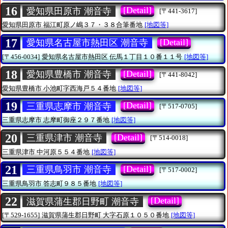
16
[Detail]
愛知県田原市 潮音寺
[〒441-3617]
愛知県田原市
福江町原ノ嶋３７・３８合筆番地
[地図等]
17
[Detail]
愛知県名古屋市熱田区 潮音寺
[〒456-0034]
愛知県名古屋市熱田区
伝馬１丁目１０番１１号
[地図等]
18
[Detail]
愛知県豊橋市 潮音寺
[〒441-8042]
愛知県豊橋市
小池町字西海戸５４番地
[地図等]
19
[Detail]
三重県志摩市 潮音寺
[〒517-0705]
三重県志摩市
志摩町御座２９７番地
[地図等]
20
[Detail]
三重県津市 潮音寺
[〒514-0018]
三重県津市
中河原５５４番地
[地図等]
21
[Detail]
三重県鳥羽市 潮音寺
[〒517-0002]
三重県鳥羽市
答志町９８５番地
[地図等]
22
[Detail]
滋賀県蒲生郡日野町 潮音寺
[〒529-1655]
滋賀県蒲生郡日野町
大字石原１０５０番地
[地図等]