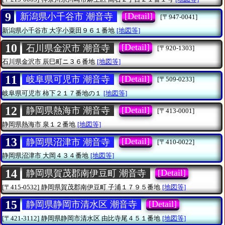
9
[Detail]
新潟県小千谷市 潮音寺
[〒947-0041]
新潟県小千谷市
大字小粟田９６１番地
[地図等]
10
[Detail]
石川県金沢市 潮音寺
[〒920-1303]
石川県金沢市
辰巳町ニ３６番地
[地図等]
11
[Detail]
岐阜県可児市 潮音寺
[〒509-0233]
岐阜県可児市
柿下２１７番地の１
[地図等]
12
[Detail]
静岡県熱海市 潮音寺
[〒413-0001]
静岡県熱海市
泉１２番地
[地図等]
13
[Detail]
静岡県沼津市 潮音寺
[〒410-0022]
静岡県沼津市
大岡４３４番地
[地図等]
14
[Detail]
静岡県賀茂郡南伊豆町 潮音寺
[〒415-0532]
静岡県賀茂郡南伊豆町
子浦１７９５番地
[地図等]
15
[Detail]
静岡県静岡市清水区 潮音寺
[〒421-3112]
静岡県静岡市清水区
由比寺尾４５１番地
[地図等]