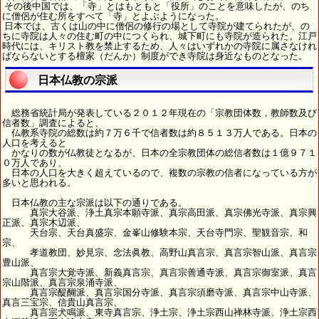
その後中国では、「寺」とはもともと「役所」のことを意味したが、のち
に僧侶が住む所をすべて「寺」とよぶようになった。
日本では、古くは山の中に僧侶の修行の場として寺院が建てられたが、の
ちに寺院は人々の住む町の中につくられ、城下町にも寺院が造られた。江戸
時代には、キリスト教を禁止するため、人々はいずれかの寺院に属さなけれ
ばならないとする檀家（だんか）制度ができ寺院は身近なものとなった。
日本仏教の宗派
総務省統計局が発表している２０１２年現在の「宗教団体数，教師数及び
信者数」調査によると、
仏教系寺院の総数は約７万６千で信者数は約８５１３万人である。日本の
人口を考えると
かなりの数が仏教徒となるが、日本の全宗教団体の総信者数は１億９７１
０万人であり、
日本の人口を大きく超えているので、複数の宗教の信者になっている方が
多いと思われる。
日本仏教の主な宗派は以下の通りである。
真宗大谷派、浄土真宗本願寺派、真宗高田派、真宗佛光寺派、真宗興
正派、真宗木辺派、
天台宗、天台真盛宗、金峯山修験本宗、天台寺門宗、聖観音宗、和
宗、
孝道教団、妙見宗、念法眞教、高野山真言宗、真言宗智山派、真言宗
豊山派、
真言宗大覚寺派、新義真言宗、真言宗善通寺派、真言宗御室派、真言
宗山階派、真言宗泉涌寺派、
真言宗醍醐派、真言宗国分寺派、真言宗須磨寺派、真言宗中山寺派、
真言三宝宗、信貴山真言宗、
真言宗犬鳴派、東寺真言宗、浄土宗、浄土宗西山禅林寺派、浄土宗西