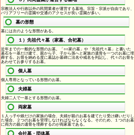
宗教法人や行政以外の民間業者が運営する墓地。宗旨・宗派が自由であり、
バリアフリーの霊園や交通のアクセスが良い霊園が多い。
墓の形態
墓には次のような形態がある。
１）先祖代々墓（家墓、合祀墓）
近年までの一般的な形態のお墓。「○○家の墓」や「先祖代々墓」と書いた
墓石を一基だけ建て、親から子、子から孫へと家族の遺骨を一つのお墓に埋
葬する。お骨を納める度に墓誌か墓碑に法名や戒名を列記し、代々のお骨を
あわせてお参りするお墓。
個人墓
個人専用となっている形態のお墓。
夫婦墓
夫婦二人で一基とする形態のお墓。
両家墓
１人っ子や娘だけの家族の場合、夫婦が親のお墓を建てたり受け継いだりし
た場合、２つのお墓を管理しなければならなくなる。そのため、１つのお墓
に両方の親の遺骨を埋葬するのが両家墓である。
会社墓・団体墓