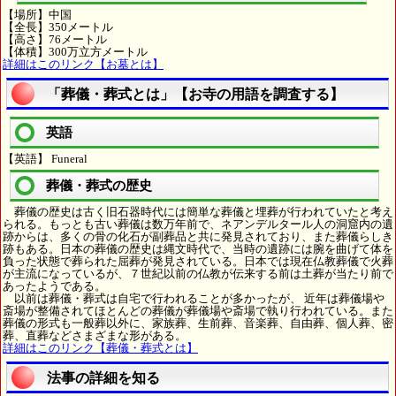
【場所】中国
【全長】350メートル
【高さ】76メートル
【体積】300万立方メートル
詳細はこのリンク【お墓とは】
「葬儀・葬式とは」【お寺の用語を調査する】
英語
【英語】 Funeral
葬儀・葬式の歴史
葬儀の歴史は古く旧石器時代には簡単な葬儀と埋葬が行われていたと考え
られる。もっとも古い葬儀は数万年前で、ネアンデルタール人の洞窟内の遺
跡からは、多くの骨の化石が副葬品と共に発見されており、また葬儀らしき
跡もある。日本の葬儀の歴史は縄文時代で、当時の遺跡には腕を曲げて体を
負った状態で葬られた屈葬が発見されている。日本では現在仏教葬儀で火葬
が主流になっているが、７世紀以前の仏教が伝来する前は土葬が当たり前で
あったようである。
以前は葬儀・葬式は自宅で行われることが多かったが、 近年は葬儀場や
斎場が整備されてほとんどの葬儀が葬儀場や斎場で執り行われている。また
葬儀の形式も一般葬以外に、家族葬、生前葬、音楽葬、自由葬、個人葬、密
葬、直葬などさまざまな形がある。
詳細はこのリンク【葬儀・葬式とは】
法事の詳細を知る