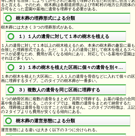
等に関する法律」によって許可された墓地で埋葬されるため完全に合法であ
ると言える。そのため、樹木葬は各都道府県および市町村の地方公共団体の
許可をとった霊園や墓地に遺骨を埋葬する必要がある。
樹木葬の埋葬形式による分類
樹木葬には大きく３つの埋葬形式がある。
１）１人の遺骨に対して１本の樹木を植える
１人の遺骨に対して１本以上の樹木植えるため、本来の樹木葬の趣旨に最も
合致した埋葬形式である。ただ、１人１人の遺骨に対して樹木を植えるスペ
ースが必要なため、費用が高くなる傾向にあり、対応している墓地や霊園は
それほど多くない。
２）１本の樹木を植えた区画に個々の遺骨を別々に埋葬
１本の樹木を植えた大区画に、１人１人の遺骨を骨壺などに入れて個々の区
画に埋葬するタイプ。このタイプの樹木葬が一番多い。
３）複数人の遺骨を同じ区画に埋葬する
１つの納骨区画に複数の遺骨をまとめて共同で埋葬する。お墓の場合の合同
墓や集合墓に当たる。このタイプでは、複数の遺骨をまとめて納骨するた
め、埋葬後は遺骨を取り出すことが出来ません。このタイプの特徴は、上記
の２タイプよりも費用が安くなる傾向にある。
樹木葬の運営形態による分類
運営形態による違いは大きく以下の３つに分けられる。