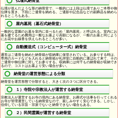
仏壇式納骨堂
仏壇が並んだような形の納骨堂で、一般的には上段は仏壇でありご本尊や御
位牌を置き、下段にご遺骨を納める。ご遺影や記念品などの副葬品を納めら
れるところもある。
屋内墓苑（墓石式納骨堂）
一般的な霊園のお墓を室内に並べるため「屋内墓苑」と呼ばれる。室内にお
墓を建てるため費用は一般なお墓より高額になるが、一般のお墓と同じよう
にお花やお線香を供えられるところが多い。
自動搬送式（コンピューター式）納骨堂
通常はご遺骨を納めた納骨箱が収納庫に保管されている。お参りする時は、
専用のカードなどを入れると納骨箱が礼拝室に自動的に運ばれて来て、その
ご遺骨や御位牌に対してお参りする。収納庫には何千もの納骨箱が収納でき
るので、コストはお墓より安い場合が多い。
納骨堂の運営形態による分類
納骨堂を運営形態で分類すると、大きく次の３つに区分できる。
１）寺院や宗教法人が運営する納骨堂
宗教法人が運営するお寺の境内にある納骨堂。お葬式や法事を行ってくれる
お寺が管理運営している納骨堂なので、親しみやすく安心できる。しかし、
信仰している宗旨・宗派でないと納骨できない場合もある。
２）民間霊園が運営する納骨堂