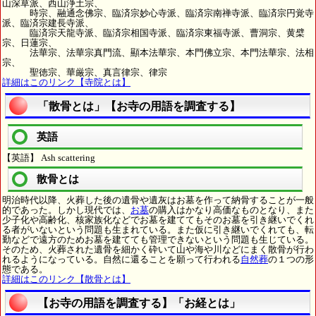
山深草派、西山浄土宗、
時宗、融通念佛宗、臨済宗妙心寺派、臨済宗南禅寺派、臨済宗円覚寺
派、臨済宗建長寺派、
臨済宗天龍寺派、臨済宗相国寺派、臨済宗東福寺派、曹洞宗、黄檗
宗、日蓮宗、
法華宗、法華宗真門流、顯本法華宗、本門佛立宗、本門法華宗、法相
宗、
聖徳宗、華厳宗、真言律宗、律宗
詳細はこのリンク【寺院とは】
「散骨とは」【お寺の用語を調査する】
英語
【英語】 Ash scattering
散骨とは
明治時代以降、火葬した後の遺骨や遺灰はお墓を作って納骨することが一般
的であった。しかし現代では、
お墓
の購入はかなり高価なものとなり、また
少子化や高齢化、核家族化などでお墓を建ててもそのお墓を引き継いでくれ
る者がいないという問題も生まれている。また仮に引き継いでくれても、転
勤などで遠方のためお墓を建てても管理できないという問題も生じている。
そのため、火葬された遺骨を細かく砕いて山や海や川などにまく散骨が行わ
れるようになっている。自然に還ることを願って行われる
自然葬
の１つの形
態である。
詳細はこのリンク【散骨とは】
【お寺の用語を調査する】「お経とは」