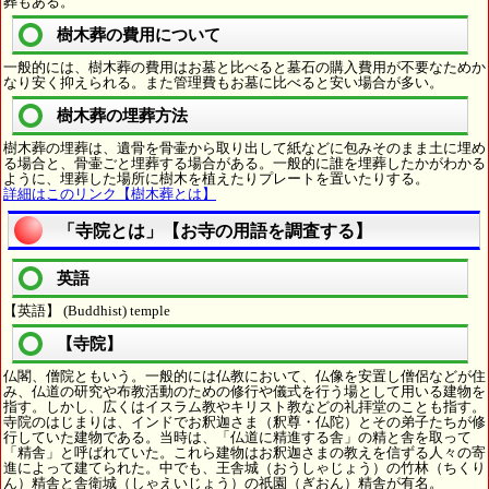
葬もある。
樹木葬の費用について
一般的には、樹木葬の費用はお墓と比べると墓石の購入費用が不要なためか
なり安く抑えられる。また管理費もお墓に比べると安い場合が多い。
樹木葬の埋葬方法
樹木葬の埋葬は、遺骨を骨壷から取り出して紙などに包みそのまま土に埋め
る場合と、骨壷ごと埋葬する場合がある。一般的に誰を埋葬したかがわかる
ように、埋葬した場所に樹木を植えたりプレートを置いたりする。
詳細はこのリンク【樹木葬とは】
「寺院とは」【お寺の用語を調査する】
英語
【英語】 (Buddhist) temple
【寺院】
仏閣、僧院ともいう。一般的には仏教において、仏像を安置し僧侶などが住
み、仏道の研究や布教活動のための修行や儀式を行う場として用いる建物を
指す。しかし、広くはイスラム教やキリスト教などの礼拝堂のことも指す。
寺院のはじまりは、インドでお釈迦さま（釈尊・仏陀）とその弟子たちが修
行していた建物である。当時は、「仏道に精進する舎」の精と舎を取って
「精舎」と呼ばれていた。これら建物はお釈迦さまの教えを信ずる人々の寄
進によって建てられた。中でも、王舎城（おうしゃじょう）の竹林（ちくり
ん）精舎と舎衛城（しゃえいじょう）の祇園（ぎおん）精舎が有名。