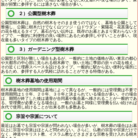
族が頻繁に参拝するには適さない場合が多い。
２）公園型樹木葬
公園型樹木葬は、自然の樹木をそのまま使うのではなく、墓地を公園として
整備し、公園に樹木だけでなく山ツツジ・山ドウダン・紫陽花・花菖蒲など
の花を植えるタイプ。墓石がない以外は、既存のお墓とあまり変わらないタ
イプで、一般的に利便性の良い場所にあるため参拝しやすいことが多い。現
在最も多いタイプの樹木葬である。
３）ガーデニング型樹木葬
公園型と区別が難しい場合もあるが、一般的に土地の価格が高い東京の都心
や大都市の中心部に見られる樹木葬で、狭い土地に季節の折々の花を植え、
その近くに埋葬スペースを設けるタイプ。一般的に駅から近い便利な場所に
あるため、参拝する人が気軽に訪れることができる特徴がある。
樹木葬墓地の使用期間
樹木葬墓地の使用期間は墓地によって異なるが、一般的には管理費は不要で
使用期間は１０年、２０年、３０年と決まられている場合が多い。その場合
は、期間が終了した後は遺骨が合同墓や集合墓へ移されることが一般的であ
る。管理費が必要となる場合は、一般のお墓と同様に管理費を払い続ければ
永代で使用し続けることが出来る所も多数ある。
宗旨や宗派について
最近はお墓でも宗旨や宗派が問われない場合が多いが、樹木葬の場合はお墓
以上に宗旨や宗派はほとんど問われない。さらに、仏教の宗旨や宗派だけで
なく、神道やキリスト教、イスラム教などさまざまな宗教を受け入れる樹木