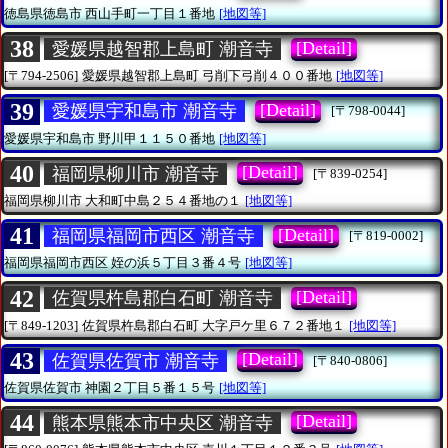
徳島県徳島市
西山手町一丁目１番地
[地図等]
38
[Detail]
愛媛県越智郡上島町 潮音寺
[〒794-2506]
愛媛県越智郡上島町
弓削下弓削４００番地
[地図等]
39
[Detail]
愛媛県宇和島市 潮音寺
[〒798-0044]
愛媛県宇和島市
野川甲１１５０番地
[地図等]
40
[Detail]
福岡県柳川市 潮音寺
[〒839-0254]
福岡県柳川市
大和町中島２５４番地の１
[地図等]
41
[Detail]
福岡県福岡市西区 潮音寺
[〒819-0002]
福岡県福岡市西区
姪の浜５丁目３番４号
[地図等]
42
[Detail]
佐賀県杵島郡白石町 潮音寺
[〒849-1203]
佐賀県杵島郡白石町
大字戸ケ里６７２番地１
[地図等]
43
[Detail]
佐賀県佐賀市 潮音寺
[〒840-0806]
佐賀県佐賀市
神園２丁目５番１５号
[地図等]
44
[Detail]
熊本県熊本市中央区 潮音寺