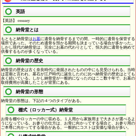
英語
【英語】 ossuary
納骨堂とは
もともと納骨堂は
お墓
に遺骨を納骨するまでの間、一時的に遺骨を保管する
場所であった。そのため遺骨を預かる期間も決まっている場合が多かった。
しかし現代の納骨堂は、完全にお墓の代わりとして、恒久的に遺骨を納めて
供養するものが多くなっている。
納骨堂の歴史
納骨堂の歴史は古く奈良時代に発掘されたものの中にも見受けられる。当時
は霊廟と言われ、墓石が江戸時代に誕生したのに比べ納骨堂の歴史はとても
永く続いている。しかし納骨堂が一般的になったのはここ数十年で、お墓の
取得費用が高騰したことが背景にある。
納骨堂の形態
納骨堂の形態は、下記の４つのタイプがある。
棚式（ロッカー式）納骨堂
お骨を棚やロッカーの中に収める。１人用から家族用まで大きさが選べるよ
うになっている。お参りの仕方は、お骨に向かってする場合と、お参り用の
ご本尊に向かってする場合がある。一般的にコストは安価な場合が多い。