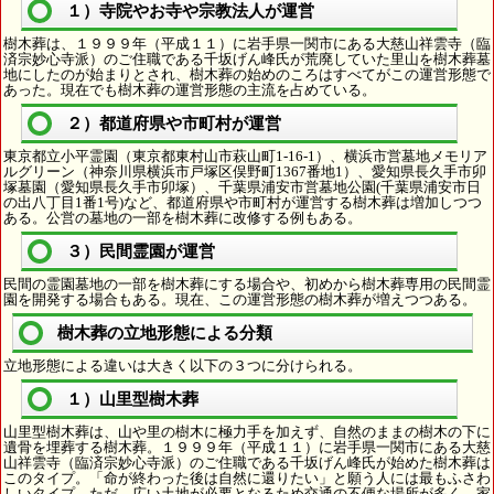
１）寺院やお寺や宗教法人が運営
樹木葬は、１９９９年（平成１１）に岩手県一関市にある大慈山祥雲寺（臨
済宗妙心寺派）のご住職である千坂げん峰氏が荒廃していた里山を樹木葬墓
地にしたのが始まりとされ、樹木葬の始めのころはすべてがこの運営形態で
あった。現在でも樹木葬の運営形態の主流を占めている。
２）都道府県や市町村が運営
東京都立小平霊園（東京都東村山市萩山町1-16-1）、横浜市営墓地メモリア
ルグリーン（神奈川県横浜市戸塚区俣野町1367番地1）、愛知県長久手市卯
塚墓園（愛知県長久手市卯塚）、千葉県浦安市営墓地公園(千葉県浦安市日
の出八丁目1番1号)など、都道府県や市町村が運営する樹木葬は増加しつつ
ある。公営の墓地の一部を樹木葬に改修する例もある。
３）民間霊園が運営
民間の霊園墓地の一部を樹木葬にする場合や、初めから樹木葬専用の民間霊
園を開発する場合もある。現在、この運営形態の樹木葬が増えつつある。
樹木葬の立地形態による分類
立地形態による違いは大きく以下の３つに分けられる。
１）山里型樹木葬
山里型樹木葬は、山や里の樹木に極力手を加えず、自然のままの樹木の下に
遺骨を埋葬する樹木葬。１９９９年（平成１１）に岩手県一関市にある大慈
山祥雲寺（臨済宗妙心寺派）のご住職である千坂げん峰氏が始めた樹木葬は
このタイプ。「命が終わった後は自然に還りたい」と願う人には最もふさわ
しいタイプ。ただ、広い土地が必要となるため交通の不便な場所が多く、家