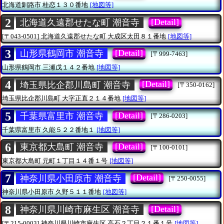
北海道釧路市
桂恋１３０番地
[地図等]
2
[Detail]
北海道久遠郡せたな町 潮音寺
[〒043-0501]
北海道久遠郡せたな町
大成区太田８１番地
[地図等]
3
[Detail]
山形県鶴岡市 潮音寺
[〒999-7463]
山形県鶴岡市
三瀬戊１４２番地
[地図等]
4
[Detail]
埼玉県比企郡川島町 潮音寺
[〒350-0162]
埼玉県比企郡川島町
大字正直２１４番地
[地図等]
5
[Detail]
千葉県富里市 潮音寺
[〒286-0203]
千葉県富里市
久能５２２番地１
[地図等]
6
[Detail]
東京都大島町 潮音寺
[〒100-0101]
東京都大島町
元町１丁目１４番１号
[地図等]
7
[Detail]
神奈川県小田原市 潮音寺
[〒250-0055]
神奈川県小田原市
久野５１１番地
[地図等]
8
[Detail]
神奈川県川崎市麻生区 潮音寺
[〒215-0003]
神奈川県川崎市麻生区
高石２丁目２１番１号
[地図等]