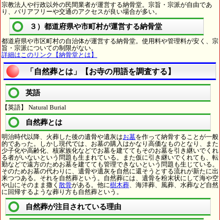
宗教法人や行政以外の民間業者が運営する納骨堂。宗旨・宗派が自由であ
り、バリアフリーや交通のアクセスが良い場合が多い。
３）都道府県や市町村が運営する納骨堂
都道府県や市区町村の自治体が運営する納骨堂。使用料や管理料が安く、宗
旨・宗派についての制限がない。
詳細はこのリンク【納骨堂とは】
「自然葬とは」【お寺の用語を調査する】
英語
【英語】 Natural Burial
自然葬とは
明治時代以降、火葬した後の遺骨や遺灰は
お墓
を作って納骨することが一般
的であった。しかし現代では、お墓の購入はかなり高価なものとなり、また
少子化や高齢化、核家族化などでお墓を建ててもそのお墓を引き継いでくれ
る者がいないという問題も生まれている。また仮に引き継いでくれても、転
勤などで遠方のためお墓を建てても管理できないという問題も生じている。
そのためお墓の代わりに、遺骨や遺灰を自然に還そうとする流れが新たに出
来つつある。それを自然葬という。自然葬には、遺骨を粉末状にして海や空
や山にそのまま撒く
散骨
がある。他に
樹木葬
、海洋葬、風葬、水葬など自然
に回帰するような葬り方も自然葬という。
自然葬が注目されている理由