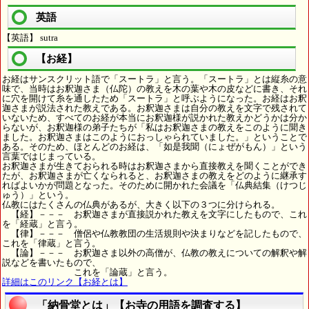
英語
【英語】 sutra
【お経】
お経はサンスクリット語で「スートラ」と言う。「スートラ」とは縦糸の意
味で、当時はお釈迦さま（仏陀）の教えを木の葉や木の皮などに書き、それ
に穴を開けて糸を通したため「スートラ」と呼ぶようになった。お経はお釈
迦さまが説法された教えである。お釈迦さまは自分の教えを文字で残されて
いないため、すべてのお経が本当にお釈迦様が説かれた教えかどうかは分か
らないが、お釈迦様の弟子たちが「私はお釈迦さまの教えをこのように聞き
ました。お釈迦さまはこのようにおっしゃられていました。」ということで
ある。そのため、ほとんどのお経は、「如是我聞（にょぜがもん）」という
言葉ではじまっている。
お釈迦さまが生きておられる時はお釈迦さまから直接教えを聞くことができ
たが、お釈迦さまが亡くなられると、お釈迦さまの教えをどのように継承す
ればよいかが問題となった。そのために開かれた会議を「仏典結集（けつじ
ゅう）」という。
仏教にはたくさんの仏典があるが、大きく以下の３つに分けられる。
【経】－－－ お釈迦さまが直接説かれた教えを文字にしたもので、これ
を「経蔵」と言う。
【律】－－－ 僧侶や仏教教団の生活規則や決まりなどを記したもので、
これを「律蔵」と言う。
【論】－－－ お釈迦さま以外の高僧が、仏教の教えについての解釈や解
説などを書いたもので、
これを「論蔵」と言う。
詳細はこのリンク【お経とは】
「納骨堂とは」【お寺の用語を調査する】