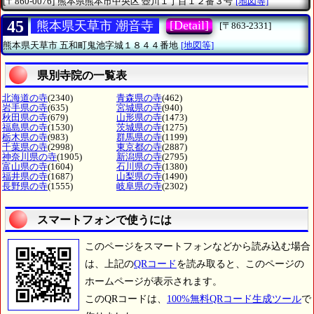
[〒860-0076]
熊本県熊本市中央区
壺川１丁目１２番３号
[地図等]
45
[Detail]
熊本県天草市 潮音寺
[〒863-2331]
熊本県天草市
五和町鬼池字城１８４４番地
[地図等]
県別寺院の一覧表
北海道の寺
(2340)
青森県の寺
(462)
岩手県の寺
(635)
宮城県の寺
(940)
秋田県の寺
(679)
山形県の寺
(1473)
福島県の寺
(1530)
茨城県の寺
(1275)
栃木県の寺
(983)
群馬県の寺
(1199)
千葉県の寺
(2998)
東京都の寺
(2887)
神奈川県の寺
(1905)
新潟県の寺
(2795)
富山県の寺
(1604)
石川県の寺
(1380)
福井県の寺
(1687)
山梨県の寺
(1490)
長野県の寺
(1555)
岐阜県の寺
(2302)
スマートフォンで使うには
このページをスマートフォンなどから読み込む場合
は、上記の
QRコード
を読み取ると、このページの
ホームページが表示されます。
このQRコードは、
100%無料QRコード生成ツール
で