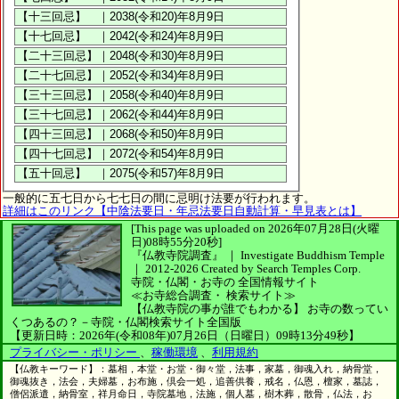
一般的に五七日から七七日の間に忌明け法要が行われます。
詳細はこのリンク【中陰法要日・年忌法要日自動計算・早見表とは】
[This page was uploaded on 2026年07月28日(火曜
日)08時55分20秒]
『仏教寺院調査』 ｜ Investigate Buddhism Temple
｜
2012-2026
Created by
Search Temples Corp.
寺院・仏閣・お寺の
全国情報サイト
≪お寺総合調査・
検索サイト≫
【仏教寺院の事が誰でもわかる】
お寺の数ってい
くつあるの？－寺院・仏閣検索サイト全国版
【更新日時：2026年(令和08年)07月26日（日曜日）09時13分49秒】
プライバシー・ポリシー
、
稼働環境
、
利用規約
【仏教キーワード】：墓相，本堂・お堂・御々堂，法事，家墓，御魂入れ，納骨堂，
御魂抜き，法会，夫婦墓，お布施，倶会一処，追善供養，戒名，仏恩，檀家，墓誌，
僧侶派遣，納骨室，祥月命日，寺院墓地，法施，個人墓，樹木葬，散骨，仏法，お