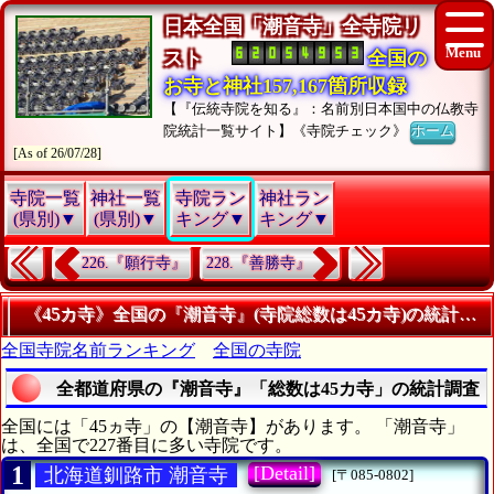
日本全国「潮音寺」全寺院リ
スト
全国の
お寺と神社157,167箇所収録
【『伝統寺院を知る』：名前別日本国中の仏教寺
院統計一覧サイト】《寺院チェック》
ホーム
[As of 26/07/28]
寺院一覧
神社一覧
寺院ラン
神社ラン
(県別)▼
(県別)▼
キング▼
キング▼
226.『願行寺』
228.『善勝寺』
《45カ寺》全国の『潮音寺』(寺院総数は45カ寺)の統計情
全国寺院名前ランキング
全国の寺院
全都道府県の『潮音寺』「総数は45カ寺」の統計調査
全国には「45ヵ寺」の【潮音寺】があります。 「潮音寺」
は、全国で227番目に多い寺院です。
1
[Detail]
北海道釧路市 潮音寺
[〒085-0802]