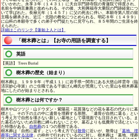
ていかれた。永享３年（１４３１）に天台宗門跡寺院の青蓮院で得度され、
名前を中納言兼壽と改められる。その後、大和興福寺大乗院の門跡経覚につ
いて学ばれた。長禄元年（１４５７）に父の死去に伴い、本願寺第八世の留
主職を継承され、近江・北陸の教化につとめられる。明応８年（１４９９）
に山科の本願寺で多くの弟子や門徒たちに見守られ、８５年間のご生涯を終
えられた。
詳細はこのリンク【蓮如上人とは】
「樹木葬とは」【お寺の用語を調査する】
英語
【英語】 Trees Burial
樹木葬の歴史（始まり）
樹木葬は、１９９９年（平成１１）に岩手県一関市にある大慈山祥雲寺（臨
済宗妙心寺派）のご住職である千坂げん峰氏が荒廃していた里山を樹木葬墓
地にしたのが始まりとされる。
樹木葬とは何ですか？
樹木や山ツツジ・山ドウダン・紫陽花・花菖蒲などの花を墓石の代わりに墓
標とし、その下の土の中に遺骨を埋葬する形態。「遺骨が自然に還る」とい
う考え方で自然を壊さない新しい墓地として環境面でも注目されている。ま
た墓石がないため宗教に縛られないことや、墓石よりも低費用で済むといっ
た特徴がある。
自然葬
の１つの形態である。
樹木葬は「自然に還す」という考え方では
散骨
に近いが、散骨は「
墓地、埋
葬等に関する法律
」の枠外で行われているのに対し、樹木葬は「墓地、埋葬