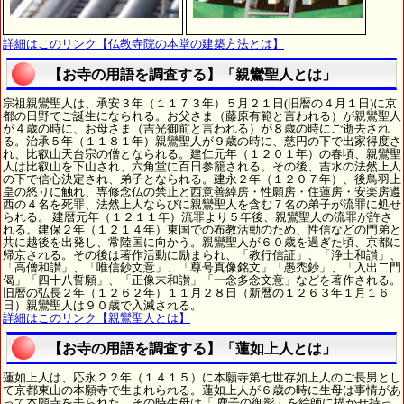
詳細はこのリンク【仏教寺院の本堂の建築方法とは】
【お寺の用語を調査する】「親鸞聖人とは」
宗祖親鸞聖人は、承安３年（１１７３年）５月２１日(旧暦の４月１日)に京
都の日野でご誕生になられる。お父さま（藤原有範と言われる）が親鸞聖人
が４歳の時に、お母さま（吉光御前と言われる）が８歳の時にご逝去され
る。治承５年（１１８１年）親鸞聖人が９歳の時に、慈円の下で出家得度さ
れ、比叡山天台宗の僧となられる。建仁元年（１２０１年）の春頃、親鸞聖
人は比叡山を下山され、六角堂に百日参籠される。その後、吉水の法然上人
の下で信心決定され、弟子となられる。建永２年（１２０７年）、後鳥羽上
皇の怒りに触れ、専修念仏の禁止と西意善綽房・性願房・住蓮房・安楽房遵
西の４名を死罪、法然上人ならびに親鸞聖人を含む７名の弟子が流罪に処せ
られる。 建暦元年（１２１１年）流罪より５年後、親鸞聖人の流罪が許さ
れる。建保２年（１２１４年）東国での布教活動のため、性信などの門弟と
共に越後を出発し、常陸国に向かう。親鸞聖人が６０歳を過ぎた頃、京都に
帰京される。その後は著作活動に励まられ、「教行信証」、「浄土和讃」、
「高僧和讃」、「唯信鈔文意」、「尊号真像銘文」「愚禿鈔」、「入出二門
偈」「四十八誓願」、「正像末和讃」「一念多念文意」などを著作される。
旧暦の弘長２年（１２６２年）１１月２８日（新暦の１２６３年１月１６
日）親鸞聖人は９０歳で入滅される。
詳細はこのリンク【親鸞聖人とは】
【お寺の用語を調査する】「蓮如上人とは」
蓮如上人は、応永２２年（１４１５）に本願寺第七世存如上人のご長男とし
て京都東山の本願寺で生まれられる。蓮如上人が６歳の時に生母は事情があ
って本願寺を去られた。その時生母は「 鹿子の御影」を絵師に描かせ持っ