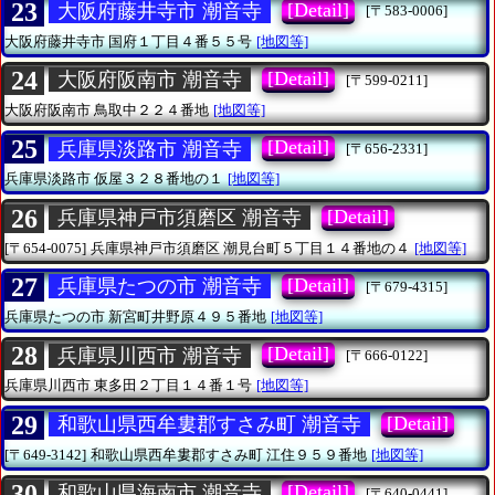
23
[Detail]
大阪府藤井寺市 潮音寺
[〒583-0006]
大阪府藤井寺市
国府１丁目４番５５号
[地図等]
24
[Detail]
大阪府阪南市 潮音寺
[〒599-0211]
大阪府阪南市
鳥取中２２４番地
[地図等]
25
[Detail]
兵庫県淡路市 潮音寺
[〒656-2331]
兵庫県淡路市
仮屋３２８番地の１
[地図等]
26
[Detail]
兵庫県神戸市須磨区 潮音寺
[〒654-0075]
兵庫県神戸市須磨区
潮見台町５丁目１４番地の４
[地図等]
27
[Detail]
兵庫県たつの市 潮音寺
[〒679-4315]
兵庫県たつの市
新宮町井野原４９５番地
[地図等]
28
[Detail]
兵庫県川西市 潮音寺
[〒666-0122]
兵庫県川西市
東多田２丁目１４番１号
[地図等]
29
[Detail]
和歌山県西牟婁郡すさみ町 潮音寺
[〒649-3142]
和歌山県西牟婁郡すさみ町
江住９５９番地
[地図等]
30
[Detail]
和歌山県海南市 潮音寺
[〒640-0441]