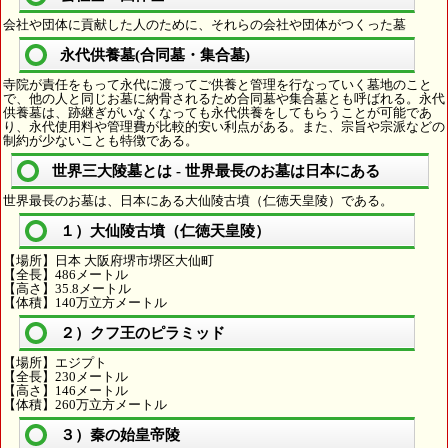
会社や団体に貢献した人のために、それらの会社や団体がつくった墓
永代供養墓(合同墓・集合墓)
寺院が責任をもって永代に渡ってご供養と管理を行なっていく墓地のこと
で、他の人と同じお墓に納骨されるため合同墓や集合墓とも呼ばれる。永代
供養墓は、跡継ぎがいなくなっても永代供養をしてもらうことが可能であ
り、永代使用料や管理費が比較的安い利点がある。また、宗旨や宗派などの
制約が少ないことも特徴である。
世界三大陵墓とは - 世界最長のお墓は日本にある
世界最長のお墓は、日本にある大仙陵古墳（仁徳天皇陵）である。
１）大仙陵古墳（仁徳天皇陵）
【場所】日本 大阪府堺市堺区大仙町
【全長】486メートル
【高さ】35.8メートル
【体積】140万立方メートル
２）クフ王のピラミッド
【場所】エジプト
【全長】230メートル
【高さ】146メートル
【体積】260万立方メートル
３）秦の始皇帝陵