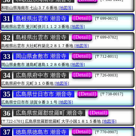
和歌山県海南市
七山３７６番地
[地図等]
31
[Detail]
島根県出雲市 潮音寺
[〒699-0615]
島根県出雲市
斐川町併川１１２３番地
[地図等]
32
[Detail]
島根県出雲市 潮音寺
[〒699-0702]
島根県出雲市
大社町杵築北２８１７番地
[地図等]
33
[Detail]
岡山県倉敷市 潮音寺
[〒712-8011]
岡山県倉敷市
連島町連島１２８６番地
[地図等]
34
[Detail]
広島県府中市 潮音寺
[〒726-0003]
広島県府中市
元町３１０番地
[地図等]
35
[Detail]
広島県廿日市市 潮音寺
[〒738-0017]
広島県廿日市市
須賀９番３１号
[地図等]
36
[Detail]
広島県世羅郡世羅町 潮音寺
[〒722-1701]
広島県世羅郡世羅町
大字小国１８１５番地
[地図等]
37
[Detail]
徳島県徳島市 潮音寺
[〒770-0907]