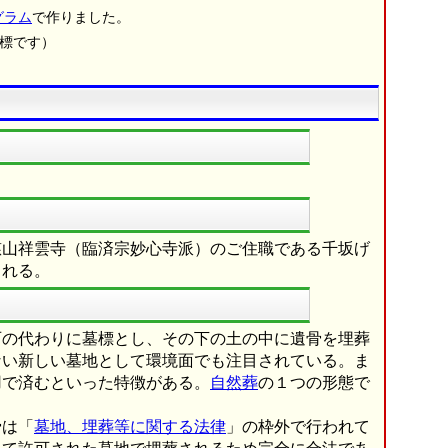
グラム
で作りました。
商標です）
慈山祥雲寺（臨済宗妙心寺派）のご住職である千坂げ
される。
石の代わりに墓標とし、その下の土の中に遺骨を埋葬
ない新しい墓地として環境面でも注目されている。ま
用で済むといった特徴がある。
自然葬
の１つの形態で
骨は「
墓地、埋葬等に関する法律
」の枠外で行われて