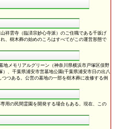
慈山祥雲寺（臨済宗妙心寺派）のご住職である千坂げ
され、樹木葬の始めのころはすべてがこの運営形態で
市営墓地メモリアルグリーン（神奈川県横浜市戸塚区俣野
卯塚）、千葉県浦安市営墓地公園(千葉県浦安市日の出八
加しつつある。公営の墓地の一部を樹木葬に改修する例
葬専用の民間霊園を開発する場合もある。現在、この