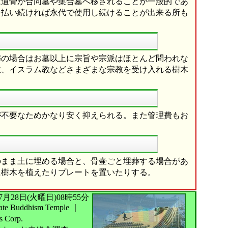
は遺骨が合同墓や集合墓へ移されることが一般的であ
を払い続ければ永代で使用し続けることが出来る所も
葬の場合はお墓以上に宗旨や宗派はほとんど問われな
教、イスラム教などさまざまな宗教を受け入れる樹木
が不要なためかなり安く抑えられる。また管理費もお
のまま土に埋める場合と、骨壷ごと埋葬する場合があ
に樹木を植えたりプレートを置いたりする。
026年07月28日(火曜日)08時55分
 Buddhism Temple
｜
s Corp.