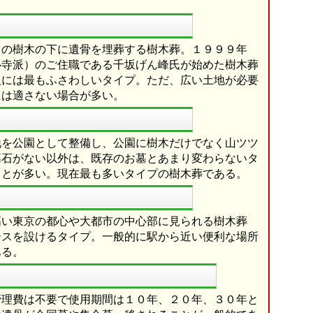
まの樹木の下に遺骨を埋葬する樹木葬。１９９９年
心寺派）のご住職である千坂げん峰氏が始めた樹木葬
人には最もふさわしいタイプ。ただ、広い土地が必要
には適さない場合が多い。
地を公園として整備し、公園に樹木だけでなく山ツツ
墓石がない以外は、既存のお墓とあまり変わらないタ
ことが多い。現在最も多いタイプの樹木葬である。
高い東京の都心や大都市の中心部に見られる樹木葬
ースを設けるタイプ。一般的に駅から近い便利な場所
ある。
管理費は不要で使用期間は１０年、２０年、３０年と