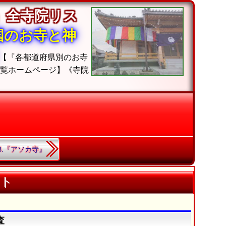
」全寺院リス
国のお寺と神
【『各都道府県別のお寺
一覧ホームページ】《寺院
63.『アソカ寺』
スト
査