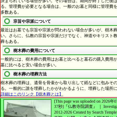
決まられている場合が多い。その場合は、期間が終了した後
る。管理費が必要となる場合は、一般のお墓と同様に管理費
多数ある。
宗旨や宗派について
最近はお墓でも宗旨や宗派が問われない場合が多いが、樹木
い。さらに、仏教の宗旨や宗派だけでなく、神道やキリスト
葬もある。
樹木葬の費用について
一般的には、樹木葬の費用はお墓と比べると墓石の購入費用
墓に比べると安い場合が多い。
樹木葬の埋葬方法
樹木葬の埋葬は、遺骨を骨壷から取り出して紙などに包みそ
る。一般的に誰を埋葬したかがわかるように、埋葬した場所
詳細はこのリンク【樹木葬とは】
[This page was uploaded on 2
37秒]
『仏教寺院調査』 ｜ Investigate
2012-2026
Created by
Search Temple