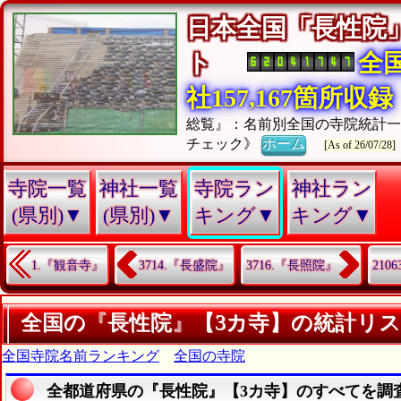
日本全国「長性院
ト
全
社157,167箇所収録
総覧』：名前別全国の寺院統計
チェック》
ホーム
[As of 26/07/28]
寺院一覧
神社一覧
寺院ラン
神社ラン
(県別)▼
(県別)▼
キング▼
キング▼
1.『観音寺』
3714.『長盛院』
3716.『長照院』
210
全国の『長性院』【3カ寺】の統計リ
全国寺院名前ランキング
全国の寺院
全都道府県の『長性院』【3カ寺】のすべてを調