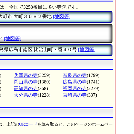
は、全国で3258番目に多い寺院です。
大町市
大町３６８２番地
[地図等]
２
[地図等]
島県広島市南区
比治山町７番４０号
[地図等]
)
兵庫県の寺
(3259)
奈良県の寺
(1799)
)
岡山県の寺
(1380)
広島県の寺
(1741)
)
高知県の寺
(368)
福岡県の寺
(2279)
)
大分県の寺
(1228)
宮崎県の寺
(337)
は、上記の
QRコード
を読み取ると、このページのホームペー