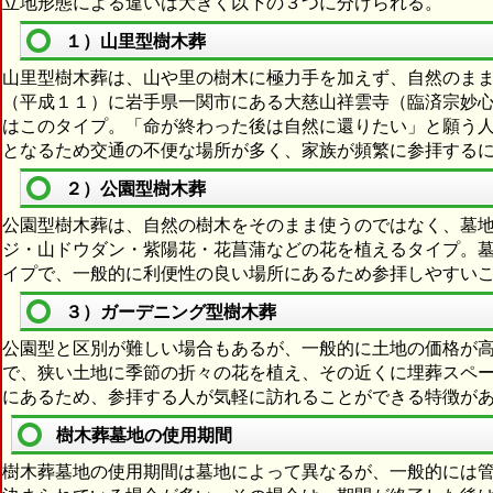
立地形態による違いは大きく以下の３つに分けられる。
１）山里型樹木葬
山里型樹木葬は、山や里の樹木に極力手を加えず、自然のま
（平成１１）に岩手県一関市にある大慈山祥雲寺（臨済宗妙
はこのタイプ。「命が終わった後は自然に還りたい」と願う
となるため交通の不便な場所が多く、家族が頻繁に参拝する
２）公園型樹木葬
公園型樹木葬は、自然の樹木をそのまま使うのではなく、墓
ジ・山ドウダン・紫陽花・花菖蒲などの花を植えるタイプ。
イプで、一般的に利便性の良い場所にあるため参拝しやすい
３）ガーデニング型樹木葬
公園型と区別が難しい場合もあるが、一般的に土地の価格が
で、狭い土地に季節の折々の花を植え、その近くに埋葬スペ
にあるため、参拝する人が気軽に訪れることができる特徴が
樹木葬墓地の使用期間
樹木葬墓地の使用期間は墓地によって異なるが、一般的には