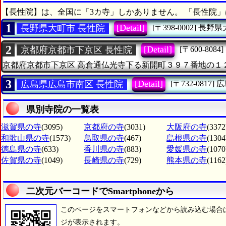
【長性院】は、全国に「3カ寺」しかありません。 「長性院」
1
[Detail]
長野県大町市 長性院
[〒398-0002]
長野県
2
[Detail]
京都府京都市下京区 長性院
[〒600-8084]
京都府京都市下京区
高倉通仏光寺下る新開町３９７番地の１
3
[Detail]
広島県広島市南区 長性院
[〒732-0817]
広
県別寺院の一覧表
滋賀県の寺
(3095)
京都府の寺
(3031)
大阪府の寺
(3372
和歌山県の寺
(1573)
鳥取県の寺
(467)
島根県の寺
(1304
徳島県の寺
(633)
香川県の寺
(883)
愛媛県の寺
(1070
佐賀県の寺
(1049)
長崎県の寺
(729)
熊本県の寺
(1162
二次元バーコードでSmartphoneから
このページをスマートフォンなどから読み込む場合
ジが表示されます。