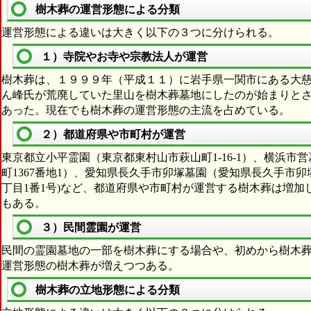
樹木葬の運営形態による分類
運営形態による違いは大きく以下の３つに分けられる。
１）寺院やお寺や宗教法人が運営
樹木葬は、１９９９年（平成１１）に岩手県一関市にある大
ん峰氏が荒廃していた里山を樹木葬墓地にしたのが始まりと
あった。現在でも樹木葬の運営形態の主流を占めている。
２）都道府県や市町村が運営
東京都立小平霊園（東京都東村山市萩山町1-16-1）、横浜
町1367番地1）、愛知県長久手市卯塚墓園（愛知県長久手市
丁目1番1号)など、都道府県や市町村が運営する樹木葬は増
もある。
３）民間霊園が運営
民間の霊園墓地の一部を樹木葬にする場合や、初めから樹木
運営形態の樹木葬が増えつつある。
樹木葬の立地形態による分類