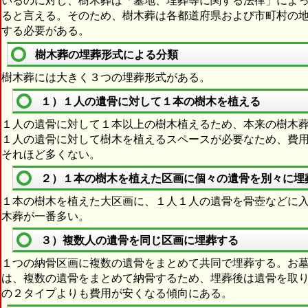
いるのに対し、樹木葬は「墓地、埋葬等に関する法律」によ
ると言える。そのため、樹木葬は各都道府県および市町村の
する必要がある。
樹木葬の埋葬形式による分類
樹木葬には大きく３つの埋葬形式がある。
１）１人の遺骨に対して１本の樹木を植える
１人の遺骨に対して１本以上の樹木植えるため、本来の樹木
１人の遺骨に対して樹木を植えるスペースが必要なため、費
それほど多くない。
２）１本の樹木を植えた区画に個々の遺骨を別々に埋
１本の樹木を植えた大区画に、１人１人の遺骨を骨壺などに
木葬が一番多い。
３）複数人の遺骨を同じ区画に埋葬する
１つの納骨区画に複数の遺骨をまとめて共同で埋葬する。お
は、複数の遺骨をまとめて納骨するため、埋葬後は遺骨を取
の２タイプよりも費用が安くなる傾向にある。