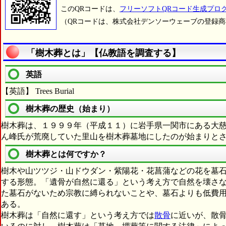
このQRコードは、
フリーソフトQRコード生成プロ
（QRコードは、株式会社デンソーウェーブの登録
「樹木葬とは」【仏教語を調査する】
英語
【英語】 Trees Burial
樹木葬の歴史（始まり）
樹木葬は、１９９９年（平成１１）に岩手県一関市にある大
ん峰氏が荒廃していた里山を樹木葬墓地にしたのが始まりと
樹木葬とは何ですか？
樹木や山ツツジ・山ドウダン・紫陽花・花菖蒲などの花を墓
する形態。「遺骨が自然に還る」という考え方で自然を壊さ
た墓石がないため宗教に縛られないことや、墓石よりも低費
ある。
樹木葬は「自然に還す」という考え方では
散骨
に近いが、散