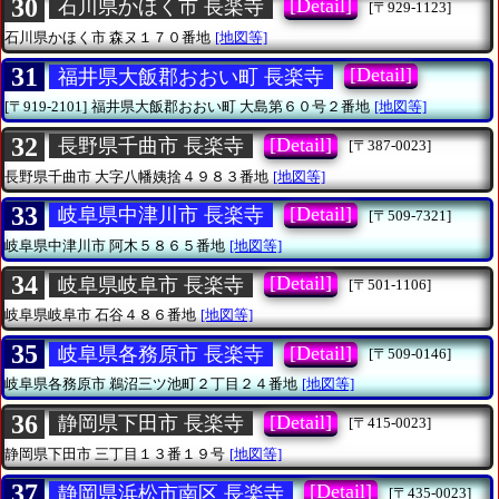
30
[Detail]
石川県かほく市 長楽寺
[〒929-1123]
石川県かほく市
森ヌ１７０番地
[地図等]
31
[Detail]
福井県大飯郡おおい町 長楽寺
[〒919-2101]
福井県大飯郡おおい町
大島第６０号２番地
[地図等]
32
[Detail]
長野県千曲市 長楽寺
[〒387-0023]
長野県千曲市
大字八幡姨捨４９８３番地
[地図等]
33
[Detail]
岐阜県中津川市 長楽寺
[〒509-7321]
岐阜県中津川市
阿木５８６５番地
[地図等]
34
[Detail]
岐阜県岐阜市 長楽寺
[〒501-1106]
岐阜県岐阜市
石谷４８６番地
[地図等]
35
[Detail]
岐阜県各務原市 長楽寺
[〒509-0146]
岐阜県各務原市
鵜沼三ツ池町２丁目２４番地
[地図等]
36
[Detail]
静岡県下田市 長楽寺
[〒415-0023]
静岡県下田市
三丁目１３番１９号
[地図等]
37
[Detail]
静岡県浜松市南区 長楽寺
[〒435-0023]