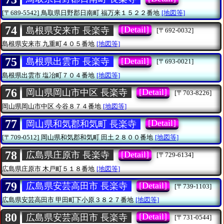
[〒689-5542]
鳥取県日野郡日南町
福万来１５２２番地
[地図等]
74
[Detail]
島根県安来市 長楽寺
[〒692-0032]
島根県安来市
九重町４０５番地
[地図等]
75
[Detail]
島根県出雲市 長楽寺
[〒693-0021]
島根県出雲市
塩冶町７０４番地
[地図等]
76
[Detail]
岡山県岡山市中区 長楽寺
[〒703-8226]
岡山県岡山市中区
今谷８７４番地
[地図等]
77
[Detail]
岡山県和気郡和気町 長楽寺
[〒709-0512]
岡山県和気郡和気町
田土２８００番地
[地図等]
78
[Detail]
広島県庄原市 長楽寺
[〒729-6134]
広島県庄原市
木戸町５１８番地
[地図等]
79
[Detail]
広島県安芸高田市 長楽寺
[〒739-1103]
広島県安芸高田市
甲田町下小原３８２７番地
[地図等]
80
[Detail]
広島県安芸高田市 長楽寺
[〒731-0544]