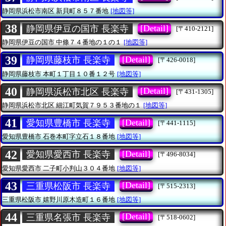
静岡県浜松市南区
新貝町８５７番地
[地図等]
38
[Detail]
静岡県伊豆の国市 長楽寺
[〒410-2121]
静岡県伊豆の国市
中條７４番地の１の１
[地図等]
39
[Detail]
静岡県藤枝市 長楽寺
[〒426-0018]
静岡県藤枝市
本町１丁目１０番１２号
[地図等]
40
[Detail]
静岡県浜松市北区 長楽寺
[〒431-1305]
静岡県浜松市北区
細江町気賀７９５３番地の１
[地図等]
41
[Detail]
愛知県豊橋市 長楽寺
[〒441-1115]
愛知県豊橋市
石巻本町字立石１８番地
[地図等]
42
[Detail]
愛知県愛西市 長楽寺
[〒496-8034]
愛知県愛西市
二子町小判山３０４番地
[地図等]
43
[Detail]
三重県松阪市 長楽寺
[〒515-2313]
三重県松阪市
嬉野川原木造町１６番地
[地図等]
44
[Detail]
三重県名張市 長楽寺
[〒518-0602]