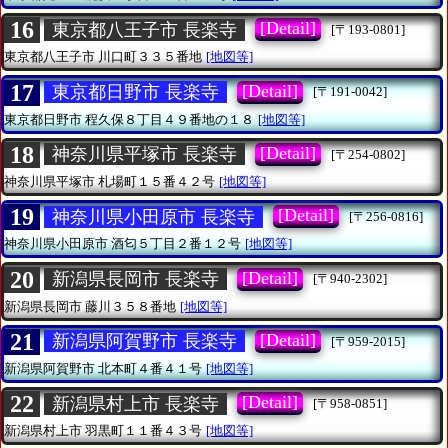
16
[Detail]
東京都八王子市 長楽寺
[〒193-0801]
東京都八王子市
川口町３３５番地
[地図等]
17
[Detail]
東京都日野市 長楽寺
[〒191-0042]
東京都日野市
程久保８丁目４９番地の１８
[地図等]
18
[Detail]
神奈川県平塚市 長楽寺
[〒254-0802]
神奈川県平塚市
札場町１５番４２号
[地図等]
19
[Detail]
神奈川県小田原市 長楽寺
[〒256-0816]
神奈川県小田原市
酒匂５丁目２番１２号
[地図等]
20
[Detail]
新潟県長岡市 長楽寺
[〒940-2302]
新潟県長岡市
藤川３５８番地
[地図等]
21
[Detail]
新潟県阿賀野市 長楽寺
[〒959-2015]
新潟県阿賀野市
北本町４番４１号
[地図等]
22
[Detail]
新潟県村上市 長楽寺
[〒958-0851]
新潟県村上市
羽黒町１１番４３号
[地図等]