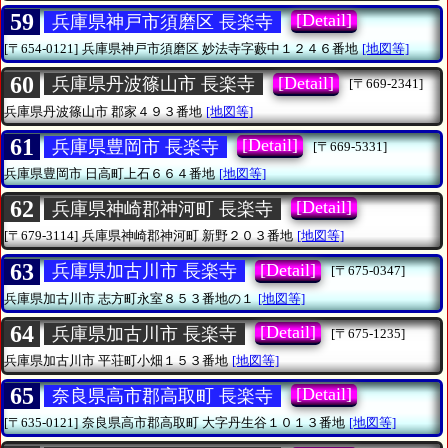
59
[Detail]
兵庫県神戸市須磨区 長楽寺
[〒654-0121]
兵庫県神戸市須磨区
妙法寺字藪中１２４６番地
[地図等]
60
[Detail]
兵庫県丹波篠山市 長楽寺
[〒669-2341]
兵庫県丹波篠山市
郡家４９３番地
[地図等]
61
[Detail]
兵庫県豊岡市 長楽寺
[〒669-5331]
兵庫県豊岡市
日高町上石６６４番地
[地図等]
62
[Detail]
兵庫県神崎郡神河町 長楽寺
[〒679-3114]
兵庫県神崎郡神河町
新野２０３番地
[地図等]
63
[Detail]
兵庫県加古川市 長楽寺
[〒675-0347]
兵庫県加古川市
志方町永室８５３番地の１
[地図等]
64
[Detail]
兵庫県加古川市 長楽寺
[〒675-1235]
兵庫県加古川市
平荘町小畑１５３番地
[地図等]
65
[Detail]
奈良県高市郡高取町 長楽寺
[〒635-0121]
奈良県高市郡高取町
大字丹生谷１０１３番地
[地図等]