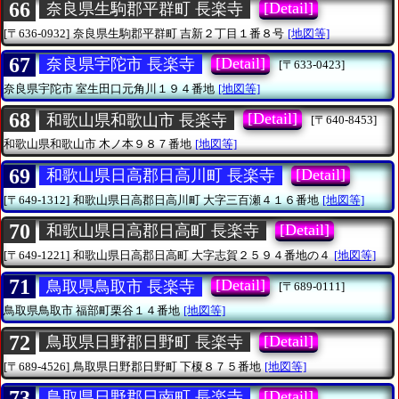
66
[Detail]
奈良県生駒郡平群町 長楽寺
[〒636-0932]
奈良県生駒郡平群町
吉新２丁目１番８号
[地図等]
67
[Detail]
奈良県宇陀市 長楽寺
[〒633-0423]
奈良県宇陀市
室生田口元角川１９４番地
[地図等]
68
[Detail]
和歌山県和歌山市 長楽寺
[〒640-8453]
和歌山県和歌山市
木ノ本９８７番地
[地図等]
69
[Detail]
和歌山県日高郡日高川町 長楽寺
[〒649-1312]
和歌山県日高郡日高川町
大字三百瀬４１６番地
[地図等]
70
[Detail]
和歌山県日高郡日高町 長楽寺
[〒649-1221]
和歌山県日高郡日高町
大字志賀２５９４番地の４
[地図等]
71
[Detail]
鳥取県鳥取市 長楽寺
[〒689-0111]
鳥取県鳥取市
福部町栗谷１４番地
[地図等]
72
[Detail]
鳥取県日野郡日野町 長楽寺
[〒689-4526]
鳥取県日野郡日野町
下榎８７５番地
[地図等]
73
[Detail]
鳥取県日野郡日南町 長楽寺