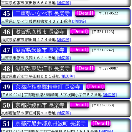
三重県名張市
東田原５６０番地
[地図等]
45
[Detail]
三重県いなべ市 長楽寺
[〒511-0522]
三重県いなべ市
藤原町篠立４０７１番地
[地図等]
46
[Detail]
滋賀県彦根市 長楽寺
[〒521-1123]
滋賀県彦根市
肥田町４２４番地
[地図等]
47
[Detail]
滋賀県米原市 長楽寺
[〒521-0242]
滋賀県米原市
長岡１６３１番地
[地図等]
48
[Detail]
滋賀県東近江市 長楽寺
[〒527-0087]
滋賀県東近江市
平田町５０１番地
[地図等]
49
[Detail]
京都府相楽郡精華町 長楽寺
[〒619-0241]
京都府相楽郡精華町
大字祝園小字佃５２番地
[地図等]
50
[Detail]
京都府綾部市 長楽寺
[〒623-0363]
京都府綾部市
新庄町長１３番地
[地図等]
51
[Detail]
京都府船井郡京丹波町 長楽寺
[〒622-0324]
京都府船井郡京丹波町
八田門ノ下１８番地
[地図等]