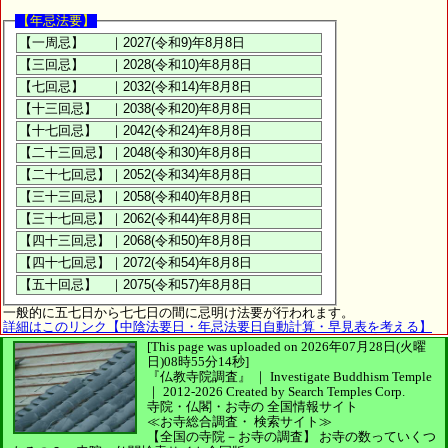
【年忌法要】
一般的に五七日から七七日の間に忌明け法要が行われます。
詳細はこのリンク【中陰法要日・年忌法要日自動計算・早見表を考える】
[This page was uploaded on 2026年07月28日(火曜
日)08時55分14秒]
『仏教寺院調査』 ｜ Investigate Buddhism Temple
｜
2012-2026
Created by
Search Temples Corp.
寺院・仏閣・お寺の
全国情報サイト
≪お寺総合調査・
検索サイト≫
【全国の寺院－お寺の調査】
お寺の数っていくつ