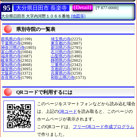
95
[Detail]
大分県日田市 長楽寺
[〒877-0000]
大分県日田市
大字内河野１０６６番地
[地図等]
県別寺院の一覧表
群馬県の寺
(1199)
埼玉県の寺
(2225)
千葉県の寺
(2998)
東京都の寺
(2887)
神奈川県の寺
(1905)
新潟県の寺
(2795)
富山県の寺
(1604)
石川県の寺
(1380)
福井県の寺
(1687)
山梨県の寺
(1490)
岐阜県の寺
(2302)
静岡県の寺
(2602)
愛知県の寺
(4668)
三重県の寺
(2342)
滋賀県の寺
(3095)
京都府の寺
(3031)
大阪府の寺
(3372)
兵庫県の寺
(3259)
奈良県の寺
(1799)
和歌山県の寺
(1573)
QRコードで利用するには
このページをスマートフォンなどから読み込む場合
は、上記の
QRコード
を読み取ると、このページの
ホームページが表示されます。
このQRコードは、
フリーQRコード作成プログラム
で作りました。