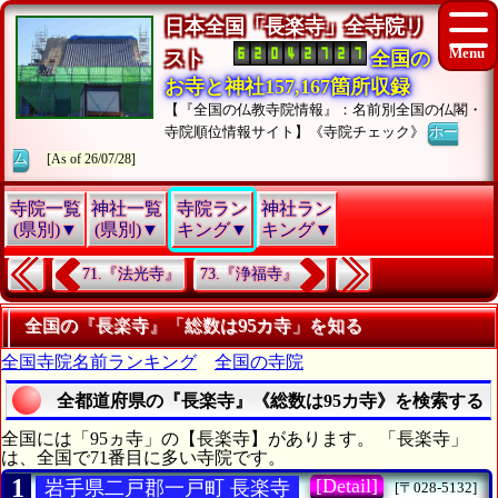
日本全国「長楽寺」全寺院リ
スト
全国の
お寺と神社157,167箇所収録
【『全国の仏教寺院情報』：名前別全国の仏閣・
寺院順位情報サイト】《寺院チェック》
ホー
ム
[As of 26/07/28]
寺院一覧
神社一覧
寺院ラン
神社ラン
(県別)▼
(県別)▼
キング▼
キング▼
71.『法光寺』
73.『浄福寺』
全国の『長楽寺』「総数は95カ寺」を知る
全国寺院名前ランキング
全国の寺院
全都道府県の『長楽寺』《総数は95カ寺》を検索する
全国には「95ヵ寺」の【長楽寺】があります。 「長楽寺」
は、全国で71番目に多い寺院です。
1
[Detail]
岩手県二戸郡一戸町 長楽寺
[〒028-5132]