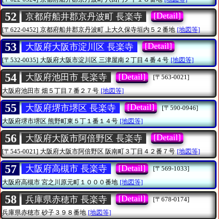
52
[Detail]
京都府船井郡京丹波町 長楽寺
[〒622-0452]
京都府船井郡京丹波町
上大久保寺垣内５２番地
[地図等]
53
[Detail]
大阪府大阪市淀川区 長楽寺
[〒532-0035]
大阪府大阪市淀川区
三津屋南２丁目４番４号
[地図等]
54
[Detail]
大阪府池田市 長楽寺
[〒563-0021]
大阪府池田市
畑５丁目７番２７号
[地図等]
55
[Detail]
大阪府堺市堺区 長楽寺
[〒590-0946]
大阪府堺市堺区
熊野町東５丁１番１４号
[地図等]
56
[Detail]
大阪府大阪市阿倍野区 長楽寺
[〒545-0021]
大阪府大阪市阿倍野区
阪南町３丁目４２番７号
[地図等]
57
[Detail]
大阪府高槻市 長楽寺
[〒569-1033]
大阪府高槻市
宮之川原元町１０００番地
[地図等]
58
[Detail]
兵庫県赤穂市 長楽寺
[〒678-0174]
兵庫県赤穂市
砂子３９８番地
[地図等]