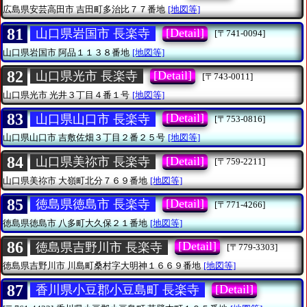
広島県安芸高田市
吉田町多治比７７番地
[地図等]
81
[Detail]
山口県岩国市 長楽寺
[〒741-0094]
山口県岩国市
阿品１１３８番地
[地図等]
82
[Detail]
山口県光市 長楽寺
[〒743-0011]
山口県光市
光井３丁目４番１号
[地図等]
83
[Detail]
山口県山口市 長楽寺
[〒753-0816]
山口県山口市
吉敷佐畑３丁目２番２５号
[地図等]
84
[Detail]
山口県美祢市 長楽寺
[〒759-2211]
山口県美祢市
大嶺町北分７６９番地
[地図等]
85
[Detail]
徳島県徳島市 長楽寺
[〒771-4266]
徳島県徳島市
八多町大久保２１番地
[地図等]
86
[Detail]
徳島県吉野川市 長楽寺
[〒779-3303]
徳島県吉野川市
川島町桑村字大明神１６６９番地
[地図等]
87
[Detail]
香川県小豆郡小豆島町 長楽寺