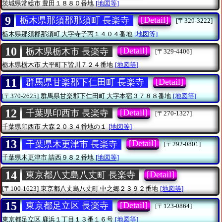
茨城県常総市
豊田１８８０番地
[地図等]
9
[Detail]
栃木県那須郡那須町 長楽寺
[〒329-3222]
栃木県那須郡那須町
大字寺子丙１４０４番地
[地図等]
10
[Detail]
栃木県栃木市 長楽寺
[〒329-4406]
栃木県栃木市
大平町下皆川７２４番地
[地図等]
11
[Detail]
群馬県甘楽郡下仁田町 長楽寺
[〒370-2625]
群馬県甘楽郡下仁田町
大字本宿３７８８番地
[地図等]
12
[Detail]
千葉県印西市 長楽寺
[〒270-1327]
千葉県印西市
大森２０３４番地の１
[地図等]
13
[Detail]
千葉県木更津市 長楽寺
[〒292-0801]
千葉県木更津市
請西９８２番地
[地図等]
14
[Detail]
東京都八丈島八丈町 長楽寺
[〒100-1623]
東京都八丈島八丈町
中之郷２３９２番地
[地図等]
15
[Detail]
東京都足立区 長楽寺
[〒123-0864]
東京都足立区
鹿浜１丁目１３番１６号
[地図等]