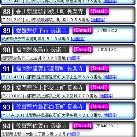
[〒761-4432]
香川県小豆郡小豆島町
草壁本町１９５番地
[地図等]
88
[Detail]
香川県綾歌郡綾川町 長楽寺
[〒761-2103]
香川県綾歌郡綾川町
陶１９５８番地
[地図等]
89
[Detail]
愛媛県伊予市 長楽寺
[〒799-3312]
愛媛県伊予市
双海町串甲８１０番地３
[地図等]
90
[Detail]
福岡県糸島市 長楽寺
[〒819-1641]
福岡県糸島市
二丈吉井２３２５番地
[地図等]
91
[Detail]
福岡県遠賀郡遠賀町 長楽寺
[〒811-4321]
福岡県遠賀郡遠賀町
大字虫生津５８８番地
[地図等]
92
[Detail]
福岡県築上郡築上町 長楽寺
[〒829-0102]
福岡県築上郡築上町
大字築城７７０番地
[地図等]
93
[Detail]
佐賀県杵島郡白石町 長楽寺
[〒849-1201]
佐賀県杵島郡白石町
大字牛屋４２１３番地
[地図等]
94
[Detail]
佐賀県佐賀市 長楽寺
[〒840-0811]
佐賀県佐賀市
大財１丁目５番６２号
[地図等]