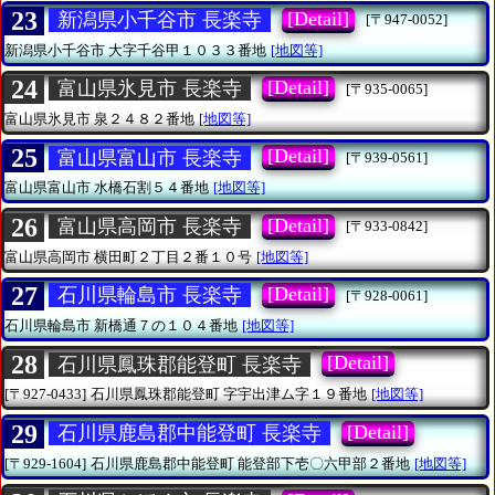
23
[Detail]
新潟県小千谷市 長楽寺
[〒947-0052]
新潟県小千谷市
大字千谷甲１０３３番地
[地図等]
24
[Detail]
富山県氷見市 長楽寺
[〒935-0065]
富山県氷見市
泉２４８２番地
[地図等]
25
[Detail]
富山県富山市 長楽寺
[〒939-0561]
富山県富山市
水橋石割５４番地
[地図等]
26
[Detail]
富山県高岡市 長楽寺
[〒933-0842]
富山県高岡市
横田町２丁目２番１０号
[地図等]
27
[Detail]
石川県輪島市 長楽寺
[〒928-0061]
石川県輪島市
新橋通７の１０４番地
[地図等]
28
[Detail]
石川県鳳珠郡能登町 長楽寺
[〒927-0433]
石川県鳳珠郡能登町
字宇出津ム字１９番地
[地図等]
29
[Detail]
石川県鹿島郡中能登町 長楽寺
[〒929-1604]
石川県鹿島郡中能登町
能登部下壱〇六甲部２番地
[地図等]