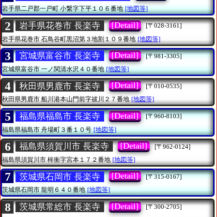
岩手県二戸郡一戸町
小繋字下平１０６番地
[地図等]
2
[Detail]
岩手県花巻市 長楽寺
[〒028-3161]
岩手県花巻市
石鳥谷町黒沼第３地割１０９番地
[地図等]
3
[Detail]
宮城県富谷市 長楽寺
[〒981-3305]
宮城県富谷市
一ノ関清水沢４０番地
[地図等]
4
[Detail]
秋田県男鹿市 長楽寺
[〒010-0535]
秋田県男鹿市
船川港本山門前字祓川２７番地
[地図等]
5
[Detail]
福島県福島市 長楽寺
[〒960-8103]
福島県福島市
舟場町３番１０号
[地図等]
6
[Detail]
福島県須賀川市 長楽寺
[〒962-0124]
福島県須賀川市
桙衝字宮本１７２番地
[地図等]
7
[Detail]
茨城県石岡市 長楽寺
[〒315-0167]
茨城県石岡市
龍明６４０番地
[地図等]
8
[Detail]
茨城県常総市 長楽寺
[〒300-2705]