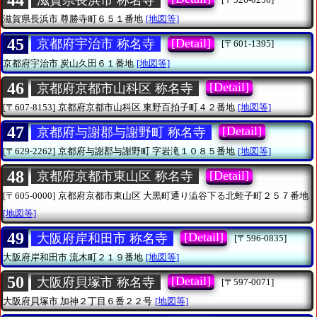
44
滋賀県長浜市
尊勝寺町６５１番地
[地図等]
45
[Detail]
京都府宇治市 称名寺
[〒601-1395]
京都府宇治市
炭山久田６１番地
[地図等]
46
[Detail]
京都府京都市山科区 称名寺
[〒607-8153]
京都府京都市山科区
東野百拍子町４２番地
[地図等]
47
[Detail]
京都府与謝郡与謝野町 称名寺
[〒629-2262]
京都府与謝郡与謝野町
字岩滝１０８５番地
[地図等]
48
[Detail]
京都府京都市東山区 称名寺
[〒605-0000]
京都府京都市東山区
大黒町通り澁谷下る北蛭子町２５７番地
[地図等]
49
[Detail]
大阪府岸和田市 称名寺
[〒596-0835]
大阪府岸和田市
流木町２１９番地
[地図等]
50
[Detail]
大阪府貝塚市 称名寺
[〒597-0071]
大阪府貝塚市
加神２丁目６番２２号
[地図等]