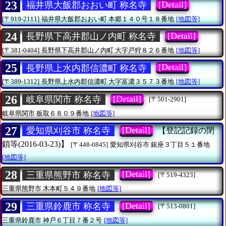
23
[Detail]
福井県大飯郡おおい町 称名寺
[〒919-2111]
福井県大飯郡おおい町
本郷１４０号１８番地
[地図等]
24
[Detail]
長野県下高井郡山ノ内町 称名寺
[〒381-0404]
長野県下高井郡山ノ内町
大字戸狩８２６番地
[地図等]
25
[Detail]
長野県上水内郡信濃町 称名寺
[〒389-1312]
長野県上水内郡信濃町
大字富濃３５７３番地
[地図等]
26
[Detail]
岐阜県関市 称名寺
[〒501-2901]
岐阜県関市
板取６８０９番地
[地図等]
27
[Detail]
愛知県刈谷市 称名寺
【登記記録の閉
鎖等(2016-03-23)】
[〒448-0845]
愛知県刈谷市
銀座３丁目５１番地
[地図等]
28
[Detail]
三重県熊野市 称名寺
[〒519-4323]
三重県熊野市
木本町５４９番地
[地図等]
29
[Detail]
三重県鈴鹿市 称名寺
[〒513-0801]
三重県鈴鹿市
神戸６丁目７番２号
[地図等]