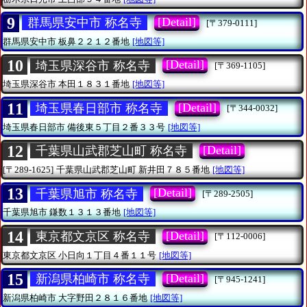
9
[Detail]
群馬県安中市 称名寺
[〒379-0111]
群馬県安中市
板鼻２２１２番地
[地図等]
10
[Detail]
埼玉県深谷市 称名寺
[〒369-1105]
埼玉県深谷市
本田１８３１番地
[地図等]
11
[Detail]
埼玉県春日部市 称名寺
[〒344-0032]
埼玉県春日部市
備後東５丁目２番３３号
[地図等]
12
[Detail]
千葉県山武郡芝山町 称名寺
[〒289-1625]
千葉県山武郡芝山町
新井田７８５番地
[地図等]
13
[Detail]
千葉県旭市 称名寺
[〒289-2505]
千葉県旭市
鎌数１３１３番地
[地図等]
14
[Detail]
東京都文京区 称名寺
[〒112-0006]
東京都文京区
小日向１丁目４番１１号
[地図等]
15
[Detail]
新潟県柏崎市 称名寺
[〒945-1241]
新潟県柏崎市
大字野田２８１６番地
[地図等]