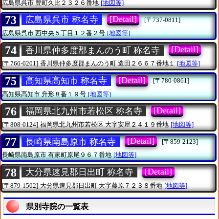
広島県呉市
豊町久比２３２６番地
[地図等]
73
[Detail]
広島県呉市 称名寺
[〒737-0811]
広島県呉市
西中央５丁目１２番２号
[地図等]
74
[Detail]
香川県仲多度郡まんのう町 称名寺
[〒766-0201]
香川県仲多度郡まんのう町
造田２６６７番地１
[地図等]
75
[Detail]
高知県高知市 称名寺
[〒780-0861]
高知県高知市
升形８番１９号
[地図等]
76
[Detail]
福岡県北九州市若松区 称名寺
[〒808-0124]
福岡県北九州市若松区
大字安屋２４１９番地
[地図等]
77
[Detail]
長崎県南島原市 称名寺
[〒859-2123]
長崎県南島原市
有家町原尾９６７番地
[地図等]
78
[Detail]
大分県速見郡日出町 称名寺
[〒879-1502]
大分県速見郡日出町
大字藤原７２３８番地
[地図等]
県別寺院の一覧表