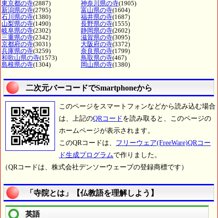
東京都の寺
(2887)
神奈川県の寺
(1905)
新潟県の寺
(2795)
富山県の寺
(1604)
石川県の寺
(1380)
福井県の寺
(1687)
山梨県の寺
(1490)
長野県の寺
(1555)
岐阜県の寺
(2302)
静岡県の寺
(2602)
三重県の寺
(2342)
滋賀県の寺
(3095)
京都府の寺
(3031)
大阪府の寺
(3372)
兵庫県の寺
(3259)
奈良県の寺
(1799)
和歌山県の寺
(1573)
鳥取県の寺
(467)
島根県の寺
(1304)
岡山県の寺
(1380)
二次元バーコードでSmartphoneから
このページをスマートフォンなどから読み込む場合
は、上記の
QRコード
を読み取ると、このページの
ホームページが表示されます。
このQRコードは、
フリーウェア(FreeWare)QRコー
ド生成プログラム
で作りました。
（QRコードは、株式会社デンソーウェーブの登録商標です）
「寺院とは」【仏教語を理解しよう】
英語