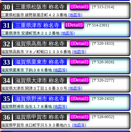
30
[Detail]
三重県松阪市 称名寺
[〒515-2314]
三重県松阪市
嬉野新屋庄町４２３番地
[地図等]
31
[Detail]
三重県津市 称名寺
[〒514-2301]
三重県津市
安濃町荒木２１２番地
[地図等]
32
[Detail]
滋賀県高島市 称名寺
[〒520-1833]
滋賀県高島市
マキノ町蛭口１３３６番地
[地図等]
33
[Detail]
滋賀県栗東市 称名寺
[〒520-3026]
滋賀県栗東市
下鈎３８６番地
[地図等]
34
[Detail]
滋賀県大津市 称名寺
[〒520-2277]
滋賀県大津市
関津３丁目１６番３０号
[地図等]
35
[Detail]
滋賀県野洲市 称名寺
[〒520-2432]
滋賀県野洲市
虫生１７８番地
[地図等]
36
[Detail]
滋賀県甲賀市 称名寺
[〒528-0052]
滋賀県甲賀市
水口町宇川５９３番地の１
[地図等]