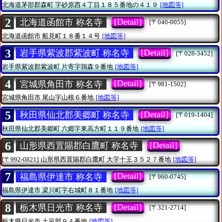
北海道茅部郡森町
字砂原西４丁目１８５番地の４１９
[地図等]
2
[Detail]
北海道函館市 称名寺
[〒040-0055]
北海道函館市
船見町１８番１４号
[地図等]
3
[Detail]
岩手県紫波郡紫波町 称名寺
[〒028-3452]
岩手県紫波郡紫波町
片寄字鶉森９番地
[地図等]
4
[Detail]
宮城県角田市 称名寺
[〒981-1502]
宮城県角田市
尾山字山根６番地
[地図等]
5
[Detail]
秋田県仙北郡美郷町 称名寺
[〒019-1404]
秋田県仙北郡美郷町
六郷字東高方町１１９番地
[地図等]
6
[Detail]
山形県西置賜郡白鷹町 称名寺
[〒992-0821]
山形県西置賜郡白鷹町
大字十王３５２７番地
[地図等]
7
[Detail]
福島県伊達市 称名寺
[〒960-0745]
福島県伊達市
梁川町字右城町８１番地
[地図等]
8
[Detail]
栃木県日光市 称名寺
[〒321-2714]
栃木県日光市
土呂部９４番地
[地図等]