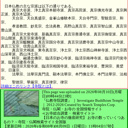
日本仏教の主な宗派は以下の通りである。
真宗大谷派、浄土真宗本願寺派、真宗高田派、真宗佛光寺派、真宗興
正派、真宗木辺派、
天台宗、天台真盛宗、金峯山修験本宗、天台寺門宗、聖観音宗、和
宗、
孝道教団、妙見宗、念法眞教、高野山真言宗、真言宗智山派、真言宗
豊山派、
真言宗大覚寺派、新義真言宗、真言宗善通寺派、真言宗御室派、真言
宗山階派、真言宗泉涌寺派、
真言宗醍醐派、真言宗国分寺派、真言宗須磨寺派、真言宗中山寺派、
真言三宝宗、信貴山真言宗、
真言宗犬鳴派、東寺真言宗、浄土宗、浄土宗西山禅林寺派、浄土宗西
山深草派、西山浄土宗、
時宗、融通念佛宗、臨済宗妙心寺派、臨済宗南禅寺派、臨済宗円覚寺
派、臨済宗建長寺派、
臨済宗天龍寺派、臨済宗相国寺派、臨済宗東福寺派、曹洞宗、黄檗
宗、日蓮宗、
法華宗、法華宗真門流、顯本法華宗、本門佛立宗、本門法華宗、法相
宗、
聖徳宗、華厳宗、真言律宗、律宗
詳細はこのリンク【寺院とは】
[This page was uploaded on 2026年08月10日(月曜
日)09時44分23秒]
『仏教寺院調査』 ｜ Investigate Buddhism Temple
｜
2012-2026
Created by
Search Temples Corp.
寺院・仏閣・お寺の
全国情報サイト
≪お寺総合調査・
検索サイト≫
【日本のお寺の徹底研究】
お寺の数っていくつあ
るの？－寺院・仏閣検索サイト全国版
【更新日時：2026年(令和08年)08月09日（日曜日）11時04分17秒】