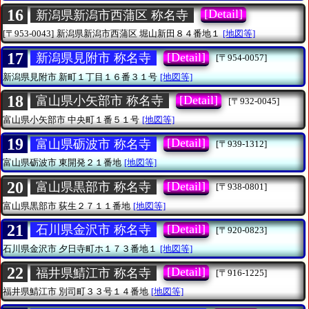
16
[Detail]
新潟県新潟市西蒲区 称名寺
[〒953-0043]
新潟県新潟市西蒲区
堀山新田８４番地１
[地図等]
17
[Detail]
新潟県見附市 称名寺
[〒954-0057]
新潟県見附市
新町１丁目１６番３１号
[地図等]
18
[Detail]
富山県小矢部市 称名寺
[〒932-0045]
富山県小矢部市
中央町１番５１号
[地図等]
19
[Detail]
富山県砺波市 称名寺
[〒939-1312]
富山県砺波市
東開発２１番地
[地図等]
20
[Detail]
富山県黒部市 称名寺
[〒938-0801]
富山県黒部市
荻生２７１１番地
[地図等]
21
[Detail]
石川県金沢市 称名寺
[〒920-0823]
石川県金沢市
夕日寺町ホ１７３番地１
[地図等]
22
[Detail]
福井県鯖江市 称名寺
[〒916-1225]
福井県鯖江市
別司町３３号１４番地
[地図等]