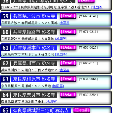
58
[Detail]
兵庫県川辺郡猪名川町 称名寺
[〒666-0221]
兵庫県川辺郡猪名川町
杤原字堂ノ廻１番地の１
[地図等]
59
[Detail]
兵庫県丹波市 称名寺
[〒669-4141]
兵庫県丹波市
春日町黒井２５２９番地
[地図等]
60
[Detail]
兵庫県姫路市 称名寺
[〒671-0216]
兵庫県姫路市
飾東町志吹４５９番地
[地図等]
61
[Detail]
兵庫県洲本市 称名寺
[〒656-0025]
兵庫県洲本市
本町８丁目７番３５号
[地図等]
62
[Detail]
兵庫県川西市 称名寺
[〒666-0115]
兵庫県川西市
向陽台１丁目２番地の２
[地図等]
63
[Detail]
奈良県橿原市 称名寺
[〒634-0064]
奈良県橿原市
見瀬町１９８５番地
[地図等]
64
[Detail]
奈良県奈良市 称名寺
[〒630-8254]
奈良県奈良市
菖蒲池町７番地
[地図等]
65
[Detail]
奈良県磯城郡三宅町 称名寺