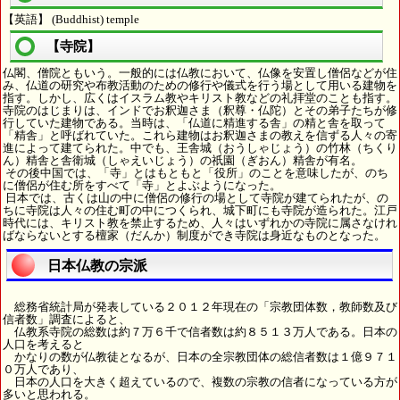
【英語】 (Buddhist) temple
【寺院】
仏閣、僧院ともいう。一般的には仏教において、仏像を安置し僧侶などが住
み、仏道の研究や布教活動のための修行や儀式を行う場として用いる建物を
指す。しかし、広くはイスラム教やキリスト教などの礼拝堂のことも指す。
寺院のはじまりは、インドでお釈迦さま（釈尊・仏陀）とその弟子たちが修
行していた建物である。当時は、「仏道に精進する舎」の精と舎を取って
「精舎」と呼ばれていた。これら建物はお釈迦さまの教えを信ずる人々の寄
進によって建てられた。中でも、王舎城（おうしゃじょう）の竹林（ちくり
ん）精舎と舎衛城（しゃえいじょう）の祇園（ぎおん）精舎が有名。
その後中国では、「寺」とはもともと「役所」のことを意味したが、のち
に僧侶が住む所をすべて「寺」とよぶようになった。
日本では、古くは山の中に僧侶の修行の場として寺院が建てられたが、の
ちに寺院は人々の住む町の中につくられ、城下町にも寺院が造られた。江戸
時代には、キリスト教を禁止するため、人々はいずれかの寺院に属さなけれ
ばならないとする檀家（だんか）制度ができ寺院は身近なものとなった。
日本仏教の宗派
総務省統計局が発表している２０１２年現在の「宗教団体数，教師数及び
信者数」調査によると、
仏教系寺院の総数は約７万６千で信者数は約８５１３万人である。日本の
人口を考えると
かなりの数が仏教徒となるが、日本の全宗教団体の総信者数は１億９７１
０万人であり、
日本の人口を大きく超えているので、複数の宗教の信者になっている方が
多いと思われる。