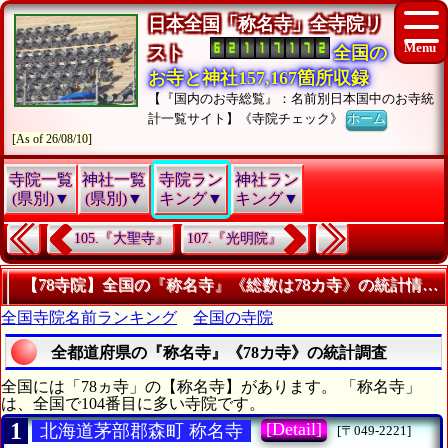
日本全国「称名寺」全寺院リ
スト
全国の
お寺と神社157,167箇所収録
【『国内のお寺総覧』：名前別日本国中のお寺統
計一覧サイト】《寺院チェック》
ホーム
[As of 26/08/10]
寺院一覧
神社一覧
寺院ラン
神社ラン
(県別)▼
(県別)▼
キング▼
キング▼
105.『大聖寺』
107.『光明院』
【78寺院】全国の『称名寺』《総数は78カ寺》の統計情報
全国寺院名前ランキング
全国の寺院
全都道府県の『称名寺』《78カ寺》の統計調査
全国には「78ヵ寺」の【称名寺】があります。 「称名寺」
は、全国で104番目に多い寺院です。
1
[Detail]
北海道茅部郡森町 称名寺
[〒049-2221]