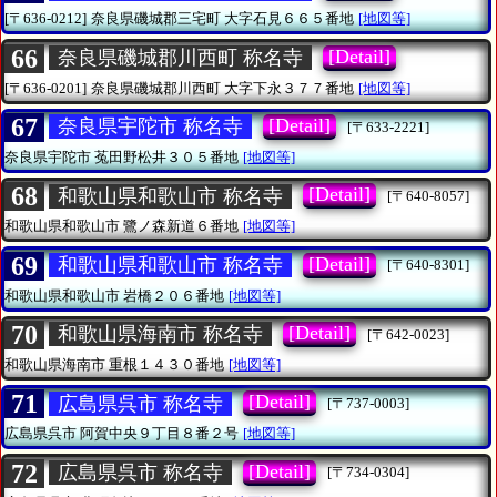
[〒636-0212]
奈良県磯城郡三宅町
大字石見６６５番地
[地図等]
66
[Detail]
奈良県磯城郡川西町 称名寺
[〒636-0201]
奈良県磯城郡川西町
大字下永３７７番地
[地図等]
67
[Detail]
奈良県宇陀市 称名寺
[〒633-2221]
奈良県宇陀市
菟田野松井３０５番地
[地図等]
68
[Detail]
和歌山県和歌山市 称名寺
[〒640-8057]
和歌山県和歌山市
鷺ノ森新道６番地
[地図等]
69
[Detail]
和歌山県和歌山市 称名寺
[〒640-8301]
和歌山県和歌山市
岩橋２０６番地
[地図等]
70
[Detail]
和歌山県海南市 称名寺
[〒642-0023]
和歌山県海南市
重根１４３０番地
[地図等]
71
[Detail]
広島県呉市 称名寺
[〒737-0003]
広島県呉市
阿賀中央９丁目８番２号
[地図等]
72
[Detail]
広島県呉市 称名寺
[〒734-0304]