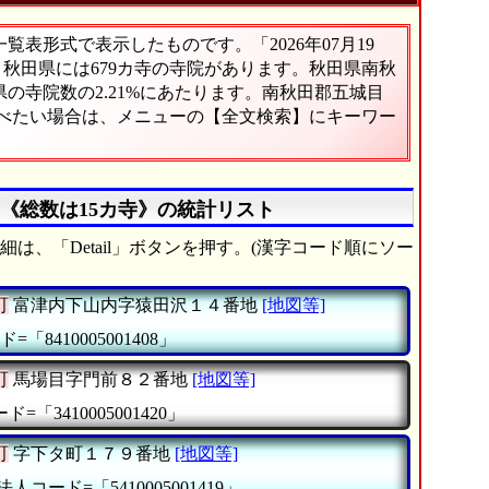
表形式で表示したものです。「2026年07月19
。秋田県には679カ寺の寺院があります。秋田県南秋
の寺院数の2.21%にあたります。南秋田郡五城目
調べたい場合は、メニューの【全文検索】にキーワー
《総数は15カ寺》の統計リスト
は、「Detail」ボタンを押す。(漢字コード順にソー
町
富津内下山内字猿田沢１４番地
[地図等]
=「8410005001408」
町
馬場目字門前８２番地
[地図等]
=「3410005001420」
町
字下タ町１７９番地
[地図等]
法人コード=「5410005001419」