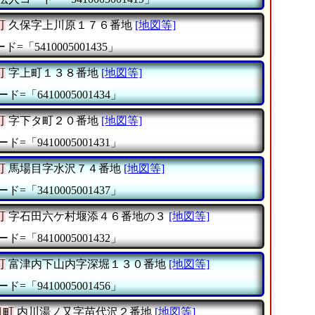
町
久保字上川原１７６番地
[地図等]
=「5410005001435」
町
字上町１３８番地
[地図等]
ド=「6410005001434」
町
字下タ町２０番地
[地図等]
ド=「9410005001431」
町
馬場目字水沢７４番地
[地図等]
ド=「3410005001437」
町
字石田六ケ村堰添４６番地の３
[地図等]
ド=「8410005001432」
町
富津内下山内字深堀１３０番地
[地図等]
ド=「9410005001456」
目町
内川湯ノ又字苗代沢２番地
[地図等]