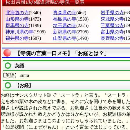
秋田県周辺の都道府県の寺院一覧表
北海道の寺
(2340)
青森県の寺
(462)
岩手県の寺
(63
山形県の寺
(1473)
福島県の寺
(1530)
茨城県の寺
(1
群馬県の寺
(1199)
埼玉県の寺
(2225)
千葉県の寺
(2
神奈川県の寺
(1905)
新潟県の寺
(2795)
富山県の寺
(1
福井県の寺
(1687)
山梨県の寺
(1490)
長野県の寺
(1
【寺院の言葉一口メモ】「お経とは？」
英語
【英語】 sutra
【お経】
お経はサンスクリット語で「スートラ」と言う。「スートラ
えを木の葉や木の皮などに書き、それに穴を開けて糸を通し
迦さまが説法された教えである。お釈迦さまは自分の教えを
釈迦様が説かれた教えかどうかは分からないが、お釈迦様の
ました。お釈迦さまはこのようにおっしゃられていました。
「如是我聞（にょぜがもん）」という言葉ではじまっている