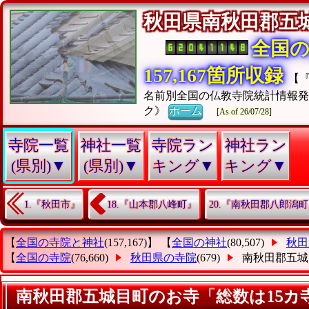
秋田県南秋田郡五
全国
157,167箇所収録
【
名前別全国の仏教寺院統計情報
ク》
ホーム
[As of 26/07/28]
寺院一覧
神社一覧
寺院ラン
神社ラン
(県別)▼
(県別)▼
キング▼
キング▼
1.『秋田市』
18.『山本郡八峰町』
20.『南秋田郡八郎潟
【
全国の寺院と神社
(157,167)】 【
全国の神社
(80,507)
秋田
【
全国の寺院
(76,660)
秋田県の寺院
(679)
南秋田郡五城
南秋田郡五城目町のお寺「総数は15カ