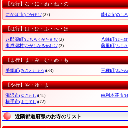
【な行】な・に・ぬ・ね・の
にかほ市
(27)
能代市
(にかほし)
(のしろ
【は行】は・ひ・ふ・へ・ほ
八郎潟町
(2)
八峰町
(はちろうがたまち)
(はっ
東成瀬村
(2)
藤里町
(ひがしなるせむら)
(ふじ
【ま行】ま・み・む・め・も
美郷町
(33)
三種町
(みさとちょう)
(みた
【や行】や・ゆ・よ
湯沢市
(41)
由利本荘市
(ゆざわし)
(
横手市
(72)
(よこてし)
近隣都道府県のお寺のリスト