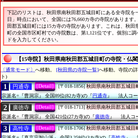
下記のリストは、秋田県南秋田郡五城目町にある全寺院を一覧
日」時点において、全国には76,660カ寺の寺院があります
田郡五城目町には15カ寺の寺院があります。これは、秋田県
町の全国市区町村での寺院数は、第1,121位です。個別に
ドを入力してください。
【15寺院】秋田県南秋田郡五城目町の寺院・仏閣
〔通常モード〕
へ移動。
[秋田県の寺院一覧]
へ移動。寺院の詳細
ト)
1
[Detail]
円通寺
[〒018-1856]
秋田県南秋田郡五城目
宗派名=『曹洞宗』
全国89位(82カ寺)の『
円通寺
』
法人コード
2
[Detail]
廣徳寺
[〒018-1713]
秋田県南秋田郡五城目
宗派名=『曹洞宗』
全国421位(27カ寺)の『
廣徳寺
』
法人コード
3
[Detail]
高性寺
[〒018-1706]
秋田県南秋田郡五城目
宗派名=『真言宗智山派』
全国3,258位(3カ寺)の『
高性寺
』