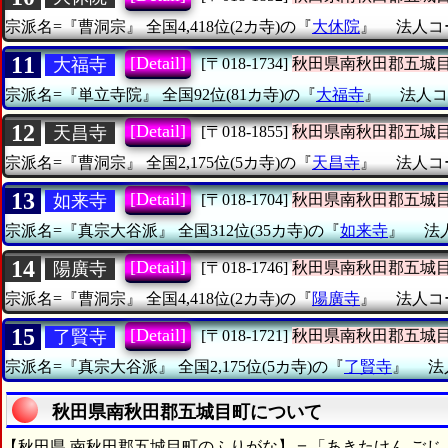
宗派名=『曹洞宗』
全国4,418位(2カ寺)の『
大休院
』
法人コー
11
[Detail]
大福寺
[〒018-1734]
秋田県南秋田郡五城
宗派名=『単立寺院』
全国92位(81カ寺)の『
大福寺
』
法人コー
12
[Detail]
天昌寺
[〒018-1855]
秋田県南秋田郡五城
宗派名=『曹洞宗』
全国2,175位(5カ寺)の『
天昌寺
』
法人コー
13
[Detail]
如来寺
[〒018-1704]
秋田県南秋田郡五城
宗派名=『真宗大谷派』
全国312位(35カ寺)の『
如来寺
』
法人
14
[Detail]
陽廣寺
[〒018-1746]
秋田県南秋田郡五城
宗派名=『曹洞宗』
全国4,418位(2カ寺)の『
陽廣寺
』
法人コー
15
[Detail]
了賢寺
[〒018-1721]
秋田県南秋田郡五城
宗派名=『真宗大谷派』
全国2,175位(5カ寺)の『
了賢寺
』
法
秋田県南秋田郡五城目町について
【秋田県 南秋田郡五城目町のふりがな】＝「あきたけん ごじ