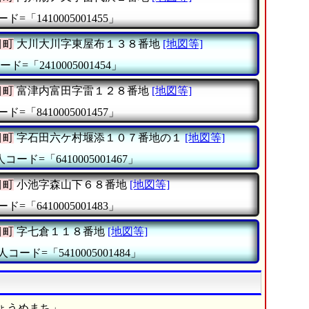
ド=「1410005001455」
目町
大川大川字東屋布１３８番地
[地図等]
ド=「2410005001454」
目町
富津内富田字雷１２８番地
[地図等]
ド=「8410005001457」
目町
字石田六ケ村堰添１０７番地の１
[地図等]
コード=「6410005001467」
目町
小池字森山下６８番地
[地図等]
ド=「6410005001483」
目町
字七倉１１８番地
[地図等]
人コード=「5410005001484」
ょうめまち」