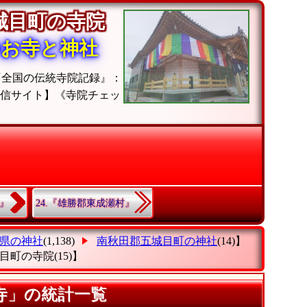
城目町の寺院
のお寺と神社
『全国の伝統寺院記録』：
発信サイト】《寺院チェッ
町』
24.『雄勝郡東成瀬村』
県の神社
(1,138)
南秋田郡五城目町の神社
(14)】
目町の寺院
(15)】
寺」の統計一覧