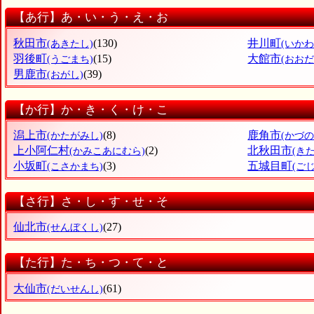
【あ行】あ・い・う・え・お
秋田市
(130)
井川町
(あきたし)
(いかわ
羽後町
(15)
大館市
(うごまち)
(おおだ
男鹿市
(39)
(おがし)
【か行】か・き・く・け・こ
潟上市
(8)
鹿角市
(かたがみし)
(かづの
上小阿仁村
(2)
北秋田市
(かみこあにむら)
(き
小坂町
(3)
五城目町
(こさかまち)
(ご
【さ行】さ・し・す・せ・そ
仙北市
(27)
(せんぼくし)
【た行】た・ち・つ・て・と
大仙市
(61)
(だいせんし)