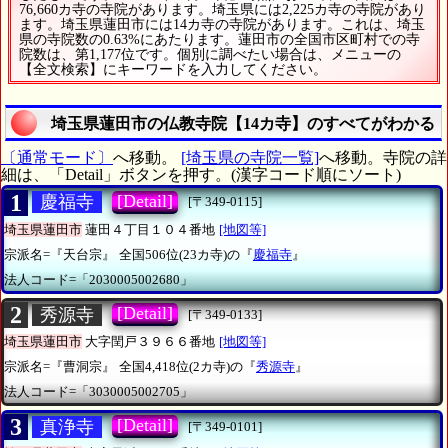
76,660カ寺の寺院があります。埼玉県には2,225カ寺の寺院があり
ます。埼玉県蓮田市には14カ寺の寺院があります。これは、埼玉
県の寺院数の0.63%にあたります。蓮田市の全国市区町村での寺
院数は、第1,177位です。個別に調べたい場合は、メニューの
【全文検索】にキーワードを入力してください。
埼玉県蓮田市の仏教寺院【14カ寺】のすべてがわかる
〔通常モード〕
へ移動。
[埼玉県の寺院一覧]
へ移動。寺院の詳
細は、「Detail」ボタンを押す。(漢字コード順にソート)
1
[Detail]
慶福寺
[〒349-0115]
埼玉県蓮田市
蓮田４丁目１０４番地
[地図等]
宗派名=『天台宗』
全国506位(23カ寺)の『
慶福寺
』
法人コード=「2030005002680」
2
[Detail]
秀源寺
[〒349-0133]
埼玉県蓮田市
大字閏戸３９６６番地
[地図等]
宗派名=『曹洞宗』
全国4,418位(2カ寺)の『
秀源寺
』
法人コード=「3030005002705」
3
[Detail]
真浄寺
[〒349-0101]