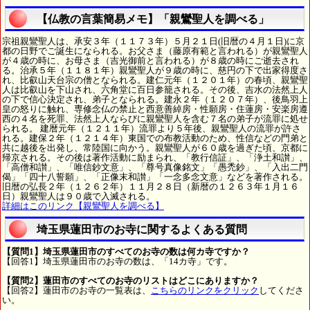
【仏教の言葉簡易メモ】「親鸞聖人を調べる」
宗祖親鸞聖人は、承安３年（１１７３年）５月２１日(旧暦の４月１日)に京
都の日野でご誕生になられる。お父さま（藤原有範と言われる）が親鸞聖人
が４歳の時に、お母さま（吉光御前と言われる）が８歳の時にご逝去され
る。治承５年（１１８１年）親鸞聖人が９歳の時に、慈円の下で出家得度さ
れ、比叡山天台宗の僧となられる。建仁元年（１２０１年）の春頃、親鸞聖
人は比叡山を下山され、六角堂に百日参籠される。その後、吉水の法然上人
の下で信心決定され、弟子となられる。建永２年（１２０７年）、後鳥羽上
皇の怒りに触れ、専修念仏の禁止と西意善綽房・性願房・住蓮房・安楽房遵
西の４名を死罪、法然上人ならびに親鸞聖人を含む７名の弟子が流罪に処せ
られる。 建暦元年（１２１１年）流罪より５年後、親鸞聖人の流罪が許さ
れる。建保２年（１２１４年）東国での布教活動のため、性信などの門弟と
共に越後を出発し、常陸国に向かう。親鸞聖人が６０歳を過ぎた頃、京都に
帰京される。その後は著作活動に励まられ、「教行信証」、「浄土和讃」、
「高僧和讃」、「唯信鈔文意」、「尊号真像銘文」「愚禿鈔」、「入出二門
偈」「四十八誓願」、「正像末和讃」「一念多念文意」などを著作される。
旧暦の弘長２年（１２６２年）１１月２８日（新暦の１２６３年１月１６
日）親鸞聖人は９０歳で入滅される。
詳細はこのリンク【親鸞聖人を調べる】
埼玉県蓮田市のお寺に関するよくある質問
【質問1】埼玉県蓮田市のすべてのお寺の数は何カ寺ですか？
【回答1】埼玉県蓮田市のお寺の数は、「14カ寺」です。
【質問2】蓮田市のすべてのお寺のリストはどこにありますか？
【回答2】蓮田市のお寺の一覧表は、
こちらのリンクをクリック
してくださ
い。