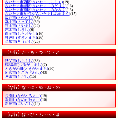
さいたま市西区
(さいたましにしく)
(19)
さいたま市緑区
(さいたましみどりく)
(16)
さいたま市南区
(さいたましみなみく)
(13)
さいたま市見沼区
(さいたましみぬまく)
(15)
坂戸市
(さかどし)
(36)
幸手市
(さってし)
(39)
狭山市
(さやまし)
(22)
志木市
(しきし)
(6)
白岡市
(しらおかし)
(16)
杉戸町
(すぎとまち)
(26)
草加市
(そうかし)
(25)
【た行】た・ち・つ・て・と
秩父市
(ちちぶし)
(83)
鶴?島市
(つるがしまし)
(7)
ときがわ町
(ときがわまち)
(20)
所沢市
(ところざわし)
(43)
戸田市
(とだし)
(15)
【な行】な・に・ぬ・ね・の
長瀞町
(ながとろまち)
(19)
滑川町
(なめがわまち)
(10)
新座市
(にいざし)
(14)
【は行】は・ひ・ふ・へ・ほ