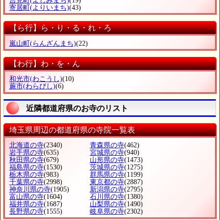
吉見町
(よしみまち)
(19)
寄居町
(よりいまち)
(43)
【ら行】ら・り・る・れ・ろ
嵐山町
(らんざんまち)
(22)
【わ行】わ・を・ん
和光市
(わこうし)
(10)
蕨市
(わらびし)
(6)
近隣都道府県のお寺のリスト
埼玉県周辺の都道府県の寺院一覧表
北海道の寺
(2340)
青森県の寺
(462)
岩手県の寺
(635)
宮城県の寺
(940)
秋田県の寺
(679)
山形県の寺
(1473)
福島県の寺
(1530)
茨城県の寺
(1275)
栃木県の寺
(983)
群馬県の寺
(1199)
千葉県の寺
(2998)
東京都の寺
(2887)
神奈川県の寺
(1905)
新潟県の寺
(2795)
富山県の寺
(1604)
石川県の寺
(1380)
福井県の寺
(1687)
山梨県の寺
(1490)
長野県の寺
(1555)
岐阜県の寺
(2302)