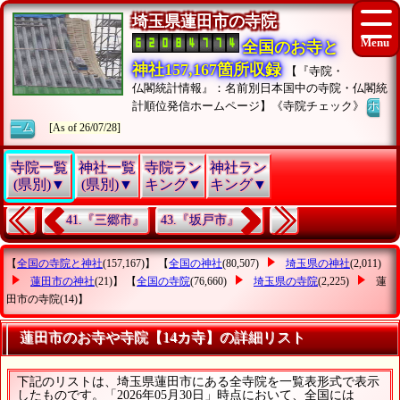
埼玉県蓮田市の寺院
全国のお寺と
神社157,167箇所収録
【『寺院・
仏閣統計情報』：名前別日本国中の寺院・仏閣統
計順位発信ホームページ】《寺院チェック》
ホ
ーム
[As of 26/07/28]
寺院一覧
神社一覧
寺院ラン
神社ラン
(県別)▼
(県別)▼
キング▼
キング▼
41.『三郷市』
43.『坂戸市』
【
全国の寺院と神社
(157,167)】 【
全国の神社
(80,507)
埼玉県の神社
(2,011)
蓮田市の神社
(21)】 【
全国の寺院
(76,660)
埼玉県の寺院
(2,225)
蓮
田市の寺院
(14)】
蓮田市のお寺や寺院【14カ寺】の詳細リスト
下記のリストは、埼玉県蓮田市にある全寺院を一覧表形式で表示
したものです。「2026年05月30日」時点において、全国には