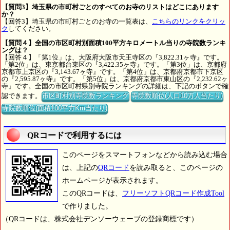
【質問3】埼玉県の市町村ごとのすべてのお寺のリストはどこにあります
か？
【回答3】埼玉県の市町村ごとのお寺の一覧表は、
こちらのリンクをクリッ
ク
してください。
【質問４】全国の市区町村別面積100平方キロメートル当りの寺院数ランキ
ングは？
【回答４】「第1位」は、大阪府大阪市天王寺区の『3,822.31ヶ寺』です。
「第2位」は、東京都台東区の『3,422.35ヶ寺』です。「第3位」は、京都府
京都市上京区の『3,143.67ヶ寺』です。「第4位」は、京都府京都市下京区
の『2,595.87ヶ寺』です。「第5位」は、京都府京都市東山区の『2,232.62ヶ
寺』です。全国の市区町村県別寺院ランキングの詳細は、下記のボタンで確
認できます。
市区町村別寺院数ランキング
寺院数順位(人口10万人当たり)
寺院数順位(面積100平方Km当たり)
QRコードで利用するには
このページをスマートフォンなどから読み込む場合
は、上記の
QRコード
を読み取ると、このページの
ホームページが表示されます。
このQRコードは、
フリーソフトQRコード作成Tool
で作りました。
（QRコードは、株式会社デンソーウェーブの登録商標です）