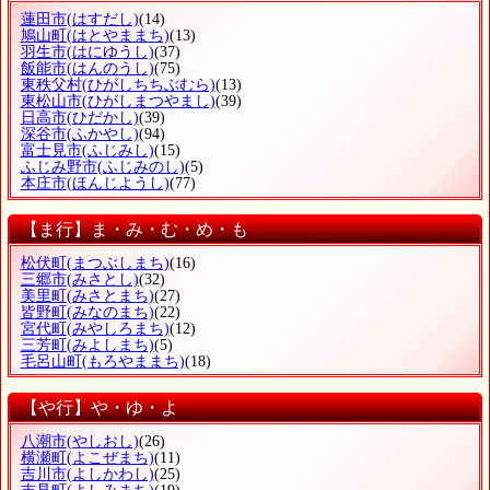
蓮田市
(はすだし)
(14)
鳩山町
(はとやままち)
(13)
羽生市
(はにゆうし)
(37)
飯能市
(はんのうし)
(75)
東秩父村
(ひがしちちぶむら)
(13)
東松山市
(ひがしまつやまし)
(39)
日高市
(ひだかし)
(39)
深谷市
(ふかやし)
(94)
富士見市
(ふじみし)
(15)
ふじみ野市
(ふじみのし)
(5)
本庄市
(ほんじようし)
(77)
【ま行】ま・み・む・め・も
松伏町
(まつぶしまち)
(16)
三郷市
(みさとし)
(32)
美里町
(みさとまち)
(27)
皆野町
(みなのまち)
(22)
宮代町
(みやしろまち)
(12)
三芳町
(みよしまち)
(5)
毛呂山町
(もろやままち)
(18)
【や行】や・ゆ・よ
八潮市
(やしおし)
(26)
横瀬町
(よこぜまち)
(11)
吉川市
(よしかわし)
(25)