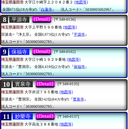
埼玉県蓮田市
大字江ケ崎字上２０８２番２
[地図等]
全国671位(18カ寺)の『
白蓮寺
』
法人コード=「5030005002967」
8
[Detail]
平源寺
[〒349-0136]
埼玉県蓮田市
大字上平野５９６番地
[地図等]
宗派名=『浄土宗』
全国6,973位(1カ寺)の『
平源寺
』
法人コード=「5030005002785」
9
[Detail]
保福寺
[〒349-0102]
埼玉県蓮田市
大字江ケ崎１９２９番地
[地図等]
宗派名=『曹洞宗』
全国4,418位(2カ寺)の『
保福寺
』
法人コード=「5030005002793」
10
[Detail]
寳泉寺
[〒349-0135]
埼玉県蓮田市
大字井沼７９５番地
[地図等]
宗派名=『曹洞宗』
全国142位(64カ寺)の『
寳泉寺
』
法人コード=「3030005002795」
11
[Detail]
妙樂寺
[〒349-0137]
埼玉県蓮田市
大字高虫３８８番地
[地図等]