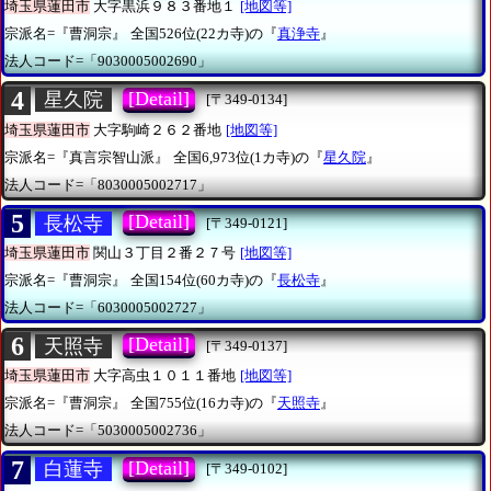
埼玉県蓮田市
大字黒浜９８３番地１
[地図等]
宗派名=『曹洞宗』
全国526位(22カ寺)の『
真浄寺
』
法人コード=「9030005002690」
4
[Detail]
星久院
[〒349-0134]
埼玉県蓮田市
大字駒崎２６２番地
[地図等]
宗派名=『真言宗智山派』
全国6,973位(1カ寺)の『
星久院
』
法人コード=「8030005002717」
5
[Detail]
長松寺
[〒349-0121]
埼玉県蓮田市
関山３丁目２番２７号
[地図等]
宗派名=『曹洞宗』
全国154位(60カ寺)の『
長松寺
』
法人コード=「6030005002727」
6
[Detail]
天照寺
[〒349-0137]
埼玉県蓮田市
大字高虫１０１１番地
[地図等]
宗派名=『曹洞宗』
全国755位(16カ寺)の『
天照寺
』
法人コード=「5030005002736」
7
[Detail]
白蓮寺
[〒349-0102]