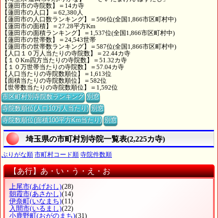
【蓮田市の寺院数】＝14カ寺
【蓮田市の人口】＝62,380人
【蓮田市の人口数ランキング】＝596位(全国1,866市区町村中)
【蓮田市の面積】＝27.28平方Km
【蓮田市の面積ランキング】＝1,537位(全国1,866市区町村中)
【蓮田市の世帯数】＝24,543世帯
【蓮田市の世帯数ランキング】＝587位(全国1,866市区町村中)
【人口１０万人当たりの寺院数】＝22.44カ寺
【１０Km四方当たりの寺院数】＝51.32カ寺
【１０万世帯当たりの寺院数】＝57.04カ寺
【人口当たりの寺院数順位】＝1,613位
【面積当たりの寺院数順位】＝582位
【世帯数当たりの寺院数順位】＝1,592位
市区町村別寺院数ランキング
別窓
寺院数順位(人口10万人当たり)
別窓
寺院数順位(面積100平方Km当たり)
別窓
埼玉県の市町村別寺院一覧表(2,225カ寺)
ぶりがな順
市町村コード順
寺院件数順
【あ行】あ・い・う・え・お
上尾市
(あげおし)
(28)
朝霞市
(あさかし)
(14)
伊奈町
(いなまち)
(11)
入間市
(いるまし)
(22)
小鹿野町
(おがのまち)
(31)