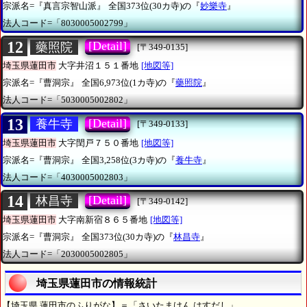
宗派名=『真言宗智山派』
全国373位(30カ寺)の『
妙樂寺
』
法人コード=「8030005002799」
12
[Detail]
藥照院
[〒349-0135]
埼玉県蓮田市
大字井沼１５１番地
[地図等]
宗派名=『曹洞宗』
全国6,973位(1カ寺)の『
藥照院
』
法人コード=「5030005002802」
13
[Detail]
養牛寺
[〒349-0133]
埼玉県蓮田市
大字閏戸７５０番地
[地図等]
宗派名=『曹洞宗』
全国3,258位(3カ寺)の『
養牛寺
』
法人コード=「4030005002803」
14
[Detail]
林昌寺
[〒349-0142]
埼玉県蓮田市
大字南新宿８６５番地
[地図等]
宗派名=『曹洞宗』
全国373位(30カ寺)の『
林昌寺
』
法人コード=「2030005002805」
埼玉県蓮田市の情報統計
【埼玉県 蓮田市のふりがな】＝「さいたまけん はすだし」