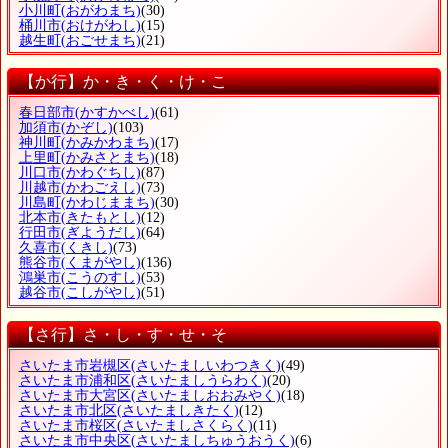
小川町
(おがわまち)
(30)
桶川市
(おけがわし)
(15)
越生町
(おごせまち)
(21)
【か行】か・き・く・け・こ
春日部市
(かすかべし)
(61)
加須市
(かぞし)
(103)
神川町
(かみかわまち)
(17)
上里町
(かみさとまち)
(18)
川口市
(かわぐちし)
(87)
川越市
(かわごえし)
(73)
川島町
(かわじままち)
(30)
北本市
(きたもとし)
(12)
行田市
(ぎようだし)
(64)
久喜市
(くきし)
(73)
熊谷市
(くまがやし)
(136)
鴻巣市
(こうのすし)
(53)
越谷市
(こしがやし)
(51)
【さ行】さ・し・す・せ・そ
さいたま市岩槻区
(さいたましいわつきく)
(49)
さいたま市浦和区
(さいたましうらわく)
(20)
さいたま市大宮区
(さいたましおおみやく)
(18)
さいたま市北区
(さいたましきたく)
(12)
さいたま市桜区
(さいたましさくらく)
(11)
さいたま市中央区
(さいたましちゅうおうく)
(6)