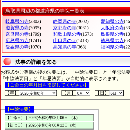
鳥取県周辺の都道府県の寺院一覧表
岐阜県の寺
(2302)
静岡県の寺
(2602)
愛知県の寺
(4
滋賀県の寺
(3095)
京都府の寺
(3031)
大阪府の寺
(3
奈良県の寺
(1799)
和歌山県の寺
(1573)
島根県の寺
(1
広島県の寺
(1741)
山口県の寺
(1413)
徳島県の寺
(63
愛媛県の寺
(1070)
高知県の寺
(368)
福岡県の寺
(2
法事の詳細を知る
お葬式やご葬儀の後の法要には、「中陰法要日」と「年忌法
「中陰法要日」と「年忌法要」が自動的に表示されます。
【ご命日の年月日を指定してください】
【年】
【月】
【日】
【中陰法要】