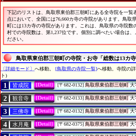
下記のリストは、鳥取県東伯郡三朝町にある全寺院を一覧表形
点において、全国には76,660カ寺の寺院があります。鳥取
町には13カ寺の寺院があります。これは、鳥取県の寺院数の
村での寺院数は、第1,237位です。個別に調べたい場合は
ださい。
鳥取県東伯郡三朝町の寺院・お寺「総数は13カ
〔詳細モード〕
へ移動。
[鳥取県の寺院一覧]
へ移動。寺院の詳細
ト)
1
[Detail]
皆成院
[〒682-0132]
鳥取県東伯郡三朝町
大
2
[Detail]
観音寺
[〒682-0133]
鳥取県東伯郡三朝町
大
3
[Detail]
三佛寺
[〒682-0132]
鳥取県東伯郡三朝町
大
4
[Detail]
水月庵
[〒682-0375]
鳥取県東伯郡三朝町
大