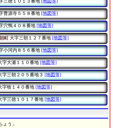
字三徳１０１３番地
[地図等]
字曹源寺５５８番地
[地図等]
字穴鴨４０８番地
[地図等]
朝町
大字三朝１２７番地
[地図等]
字小河内８５６番地
[地図等]
大字大瀬１１０番地
[地図等]
大字三朝２０５番地３
[地図等]
大字牧１４０番地
[地図等]
大字三徳１０１７番地
[地図等]
ちょう」