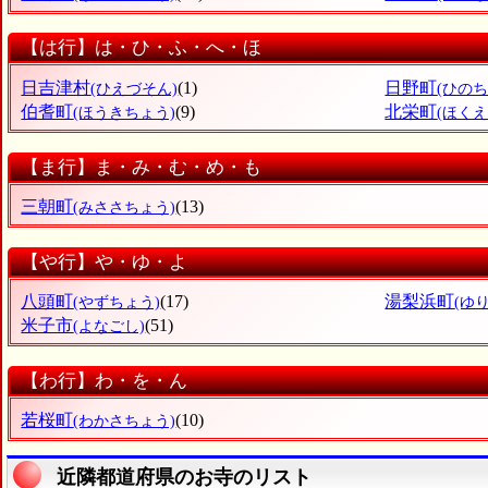
【は行】は・ひ・ふ・へ・ほ
日吉津村
(1)
日野町
(ひえづそん)
(ひのち
伯耆町
(9)
北栄町
(ほうきちょう)
(ほく
【ま行】ま・み・む・め・も
三朝町
(13)
(みささちょう)
【や行】や・ゆ・よ
八頭町
(17)
湯梨浜町
(やずちょう)
(ゆ
米子市
(51)
(よなごし)
【わ行】わ・を・ん
若桜町
(10)
(わかさちょう)
近隣都道府県のお寺のリスト