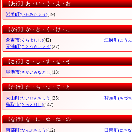
【あ行】あ・い・う・え・お
岩美町
(19)
(いわみちょう)
【か行】か・き・く・け・こ
倉吉市
(42)
江府町
(くらよしし)
(こう
琴浦町
(27)
(ことうらちょう)
【さ行】さ・し・す・せ・そ
境港市
(13)
(さかいみなとし)
【た行】た・ち・つ・て・と
大山町
(35)
智頭町
(だいせんちょう)
(ちづち
鳥取市
(147)
(とっとりし)
【な行】な・に・ぬ・ね・の
南部町
(12)
日南町
(なんぶちょう)
(にち