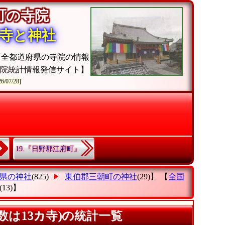
朝町の寺院
寺と神社
『全都道府県の寺院の情報
寺院統計情報発信サイト】
26/07/28]
19.『日野郡江府町』
県の神社
(825)
東伯郡三朝町の神社
(29)】 【
全国
(13)】
は13カ寺)の統計一覧