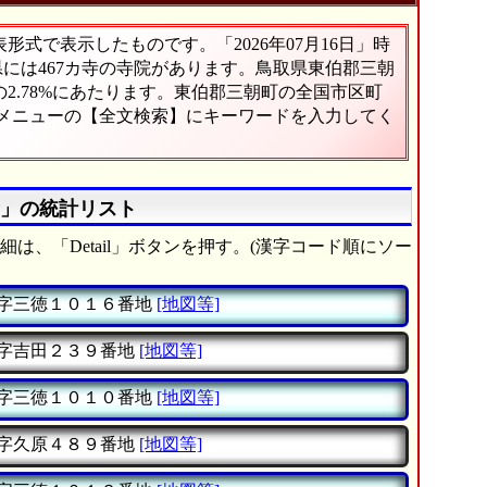
式で表示したものです。「2026年07月16日」時
県には467カ寺の寺院があります。鳥取県東伯郡三朝
2.78%にあたります。東伯郡三朝町の全国市区町
、メニューの【全文検索】にキーワードを入力してく
寺」の統計リスト
は、「Detail」ボタンを押す。(漢字コード順にソー
字三徳１０１６番地
[地図等]
字吉田２３９番地
[地図等]
字三徳１０１０番地
[地図等]
字久原４８９番地
[地図等]