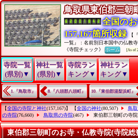
鳥取県東伯郡三
全国のお
157,167箇所収録
【
一覧』：名前別日本国中の仏教
《寺院チェック》
ホーム
[As of 
寺院一覧
神社一覧
寺院ラン
神社ラン
(県別)▼
(県別)▼
キング▼
キング▼
1.『鳥取市』
8.『八頭郡八頭町』
10.『東伯郡湯梨浜町』
【
全国の寺院と神社
(157,167)】 【
全国の神社
(80,507)
鳥取
の寺院
(76,660)
鳥取県の寺院
(467)
東伯郡三朝町の寺院
東伯郡三朝町のお寺・仏教寺院(寺院総数