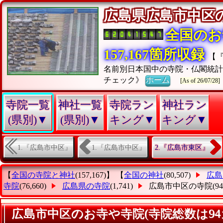
広島県広島市中
全国のお
157,167箇所収録
【
名前別日本国中の寺院・仏閣統
チェック》
ホーム
[As of 26/07/28]
寺院一覧
神社一覧
寺院ラン
神社ラン
(県別)▼
(県別)▼
キング▼
キング▼
1.『広島市中区』
1.『広島市中区』
2.『広島市東区』
【
全国の寺院と神社
(157,167)】 【
全国の神社
(80,507)
広島
寺院
(76,660)
広島県の寺院
(1,741)
広島市中区の寺院
(9
広島市中区のお寺や寺院(寺院総数は94