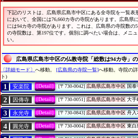
下記のリストは、広島県広島市中区にある全寺院を一覧表形式
において、全国には76,660カ寺の寺院があります。広島県
には94カ寺の寺院があります。これは、広島県の寺院数の5
の寺院数は、第197位です。個別に調べたい場合は、メニ
い。
広島県広島市中区の仏教寺院「総数は94カ寺」
〔詳細モード〕
へ移動。
[広島県の寺院一覧]
へ移動。寺院の詳細
ト)
1
[Detail]
安楽院
[〒730-0042]
広島県広島市中区
国泰
2
[Detail]
因傳寺
[〒730-0051]
広島県広島市中区
大手
3
[Detail]
永光寺
[〒730-0843]
広島県広島市中区
舟入
4
[Detail]
圓光寺
[〒730-0004]
広島県広島市中区
東白