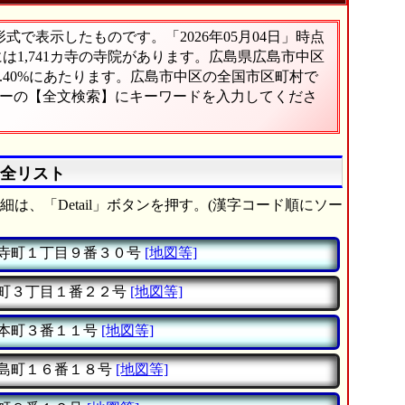
で表示したものです。「2026年05月04日」時点
には1,741カ寺の寺院があります。広島県広島市中区
.40%にあたります。広島市中区の全国市区町村で
ューの【全文検索】にキーワードを入力してくださ
の全リスト
は、「Detail」ボタンを押す。(漢字コード順にソー
寺町１丁目９番３０号
[地図等]
町３丁目１番２２号
[地図等]
本町３番１１号
[地図等]
島町１６番１８号
[地図等]