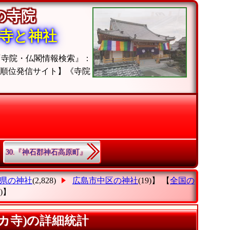
区の寺院
寺と神社
『寺院・仏閣情報検索』：
計順位発信サイト】《寺院
30.『神石郡神石高原町』
県の神社
(2,828)
広島市中区の神社
(19)】 【
全国の
4)】
カ寺)の詳細統計