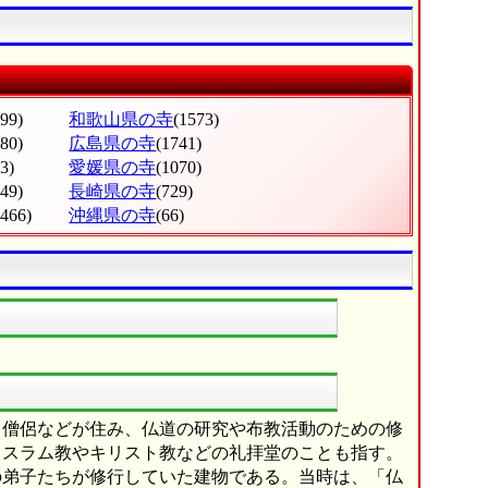
799)
和歌山県の寺
(1573)
380)
広島県の寺
(1741)
3)
愛媛県の寺
(1070)
049)
長崎県の寺
(729)
(466)
沖縄県の寺
(66)
し僧侶などが住み、仏道の研究や布教活動のための修
イスラム教やキリスト教などの礼拝堂のことも指す。
の弟子たちが修行していた建物である。当時は、「仏