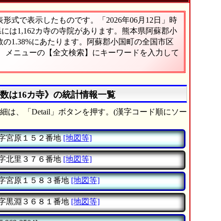
式で表示したものです。「2026年06月12日」時
県には1,162カ寺の寺院があります。熊本県阿蘇郡小
の1.38%にあたります。阿蘇郡小国町の全国市区
は、メニューの【全文検索】にキーワードを入力して
数は16カ寺》の統計情報一覧
は、「Detail」ボタンを押す。(漢字コード順にソー
字宮原１５２番地
[地図等]
字北里３７６番地
[地図等]
字宮原１５８３番地
[地図等]
字黒淵３６８１番地
[地図等]