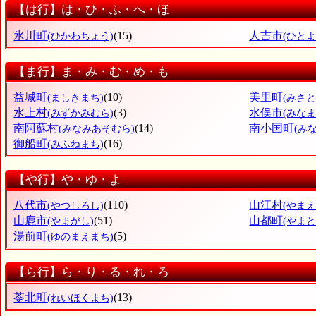
【は行】は・ひ・ふ・へ・ほ
氷川町
(15)
人吉市
(ひかわちょう)
(ひとよ
【ま行】ま・み・む・め・も
益城町
(10)
美里町
(ましきまち)
(みさと
水上村
(3)
水俣市
(みずかみむら)
(みなま
南阿蘇村
(14)
南小国町
(みなみあそむら)
(み
御船町
(16)
(みふねまち)
【や行】や・ゆ・よ
八代市
(110)
山江村
(やつしろし)
(やまえ
山鹿市
(51)
山都町
(やまがし)
(やま
湯前町
(5)
(ゆのまえまち)
【ら行】ら・り・る・れ・ろ
苓北町
(13)
(れいほくまち)