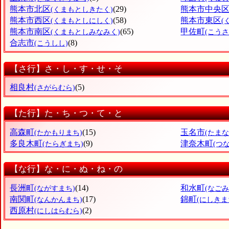
熊本市北区
(29)
熊本市中央
(くまもとしきたく)
熊本市西区
(58)
熊本市東区
(くまもとしにしく)
(
熊本市南区
(65)
甲佐町
(くまもとしみなみく)
(こうさ
合志市
(8)
(こうしし)
【さ行】さ・し・す・せ・そ
相良村
(5)
(さがらむら)
【た行】た・ち・つ・て・と
高森町
(15)
玉名市
(たかもりまち)
(たまな
多良木町
(9)
津奈木町
(たらぎまち)
(つ
【な行】な・に・ぬ・ね・の
長洲町
(14)
和水町
(ながすまち)
(なごみ
南関町
(17)
錦町
(なんかんまち)
(にしきま
西原村
(2)
(にしはらむら)