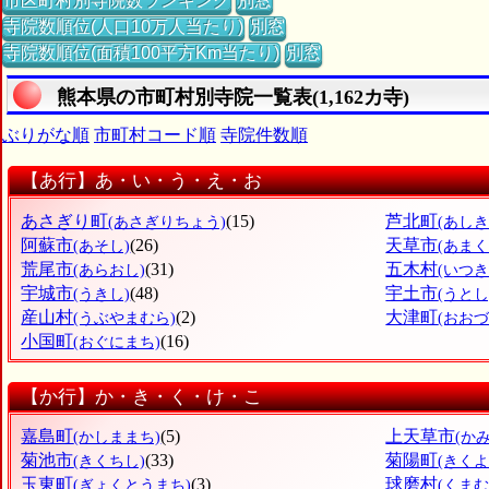
市区町村別寺院数ランキング
別窓
寺院数順位(人口10万人当たり)
別窓
寺院数順位(面積100平方Km当たり)
別窓
熊本県の市町村別寺院一覧表(1,162カ寺)
ぶりがな順
市町村コード順
寺院件数順
【あ行】あ・い・う・え・お
あさぎり町
(15)
芦北町
(あさぎりちょう)
(あし
阿蘇市
(26)
天草市
(あそし)
(あまく
荒尾市
(31)
五木村
(あらおし)
(いつき
宇城市
(48)
宇土市
(うきし)
(うとし
産山村
(2)
大津町
(うぶやまむら)
(おおづ
小国町
(16)
(おぐにまち)
【か行】か・き・く・け・こ
嘉島町
(5)
上天草市
(かしままち)
(か
菊池市
(33)
菊陽町
(きくちし)
(きく
玉東町
(3)
球磨村
(ぎょくとうまち)
(くまむ