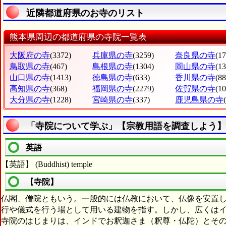
近隣都道府県のお寺のリスト
熊本県周辺の都道府県の寺院一覧表
大阪府の寺
(3372)
兵庫県の寺
(3259)
奈良県の寺
(1
鳥取県の寺
(467)
島根県の寺
(1304)
岡山県の寺
(1
山口県の寺
(1413)
徳島県の寺
(633)
香川県の寺
(88
高知県の寺
(368)
福岡県の寺
(2279)
佐賀県の寺
(1
大分県の寺
(1228)
宮崎県の寺
(337)
鹿児島県の寺
「寺院について学ぶ」【宗教用語を調査しよう】
英語
【英語】 (Buddhist) temple
【寺院】
仏閣、僧院ともいう。一般的には仏教において、仏像を安置
行や儀式を行う場として用いる建物を指す。しかし、広くは
寺院のはじまりは、インドでお釈迦さま（釈尊・仏陀）とそ