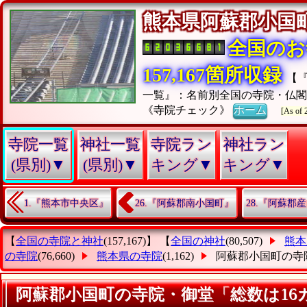
熊本県阿蘇郡小
全国のお
157,167箇所収録
【
一覧』：名前別全国の寺院・仏
《寺院チェック》
ホーム
[As of 
寺院一覧
神社一覧
寺院ラン
神社ラン
(県別)▼
(県別)▼
キング▼
キング▼
1.『熊本市中央区』
26.『阿蘇郡南小国町』
28.『阿蘇郡
【
全国の寺院と神社
(157,167)】 【
全国の神社
(80,507)
熊本
の寺院
(76,660)
熊本県の寺院
(1,162)
阿蘇郡小国町の寺
阿蘇郡小国町の寺院・御堂「総数は16