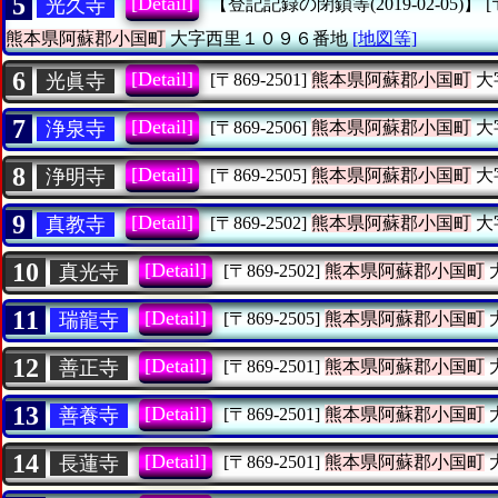
5
[Detail]
光久寺
【登記記録の閉鎖等(2019-02-05)】
[
熊本県阿蘇郡小国町
大字西里１０９６番地
[地図等]
6
[Detail]
光眞寺
[〒869-2501]
熊本県阿蘇郡小国町
大
7
[Detail]
浄泉寺
[〒869-2506]
熊本県阿蘇郡小国町
大
8
[Detail]
浄明寺
[〒869-2505]
熊本県阿蘇郡小国町
大
9
[Detail]
真教寺
[〒869-2502]
熊本県阿蘇郡小国町
大
10
[Detail]
真光寺
[〒869-2502]
熊本県阿蘇郡小国町
11
[Detail]
瑞龍寺
[〒869-2505]
熊本県阿蘇郡小国町
12
[Detail]
善正寺
[〒869-2501]
熊本県阿蘇郡小国町
13
[Detail]
善養寺
[〒869-2501]
熊本県阿蘇郡小国町
14
[Detail]
長蓮寺
[〒869-2501]
熊本県阿蘇郡小国町