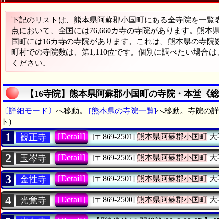
下記のリストは、熊本県阿蘇郡小国町にある全寺院を一覧表形
点において、全国には76,660カ寺の寺院があります。熊本
国町には16カ寺の寺院があります。これは、熊本県の寺院数
町村での寺院数は、第1,110位です。個別に調べたい場合
ください。
【16寺院】熊本県阿蘇郡小国町の寺院・本堂《総
〔詳細モード〕
へ移動。
[熊本県の寺院一覧]
へ移動。寺院の詳細
ト)
1
[Detail]
観正寺
[〒869-2501]
熊本県阿蘇郡小国町
大
2
[Detail]
玉岑寺
[〒869-2505]
熊本県阿蘇郡小国町
大
3
[Detail]
金性寺
[〒869-2501]
熊本県阿蘇郡小国町
大
4
[Detail]
光覚寺
[〒869-2500]
熊本県阿蘇郡小国町
大