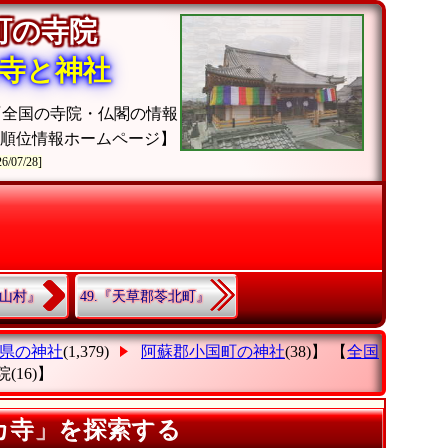
国町の寺院
寺と神社
『全国の寺院・仏閣の情報
閣順位情報ホームページ】
26/07/28]
産山村』
49.『天草郡苓北町』
県の神社
(1,379)
阿蘇郡小国町の神社
(38)】 【
全国
院
(16)】
カ寺」を探索する