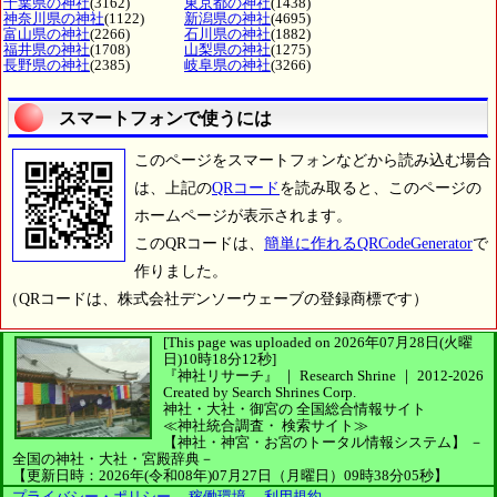
千葉県の神社
(3162)
東京都の神社
(1438)
神奈川県の神社
(1122)
新潟県の神社
(4695)
富山県の神社
(2266)
石川県の神社
(1882)
福井県の神社
(1708)
山梨県の神社
(1275)
長野県の神社
(2385)
岐阜県の神社
(3266)
スマートフォンで使うには
このページをスマートフォンなどから読み込む場合
は、上記の
QRコード
を読み取ると、このページの
ホームページが表示されます。
このQRコードは、
簡単に作れるQRCodeGenerator
で
作りました。
（QRコードは、株式会社デンソーウェーブの登録商標です）
[This page was uploaded on 2026年07月28日(火曜
日)10時18分12秒]
『神社リサーチ』 ｜ Research Shrine
｜
2012-2026
Created by
Search Shrines Corp.
神社・大社・御宮の
全国総合情報サイト
≪神社統合調査・
検索サイト≫
【神社・神宮・お宮のトータル情報システム】
－
全国の神社・大社・宮殿辞典－
【更新日時：2026年(令和08年)07月27日（月曜日）09時38分05秒】
プライバシー・ポリシー
、
稼働環境
、
利用規約