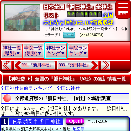
日本全国「照日神社」全神社
リスト
全国
のお寺と神社157,167箇所収録
【『神社順位検索』：神社統計一覧サイト】《神
社サーチ》
ホーム
[As of 26/07/28]
神社一覧
寺院一覧
神社ラン
寺院ラン
(県別)▼
(県別)▼
キング▼
キング▼
991.『新川神社』
993.『沼田神社』
【神社数=6】全国の『照日神社』《6社》の統計情報一覧
全国神社名前ランキング
全国の神社
全都道府県の『照日神社』【6社】の統計調査
全国には「6ヵ寺」の【照日神社】があります。 「照日神社」
は、全国で909番目に多い神社です。
1
[Open]
岐阜県関市 照日神社
[〒501-2816]
岐阜県関市
洞戸大野字東中村６４１番地
[地図等]