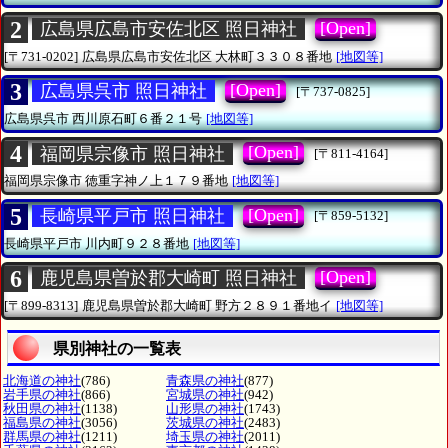
2
[Open]
広島県広島市安佐北区 照日神社
[〒731-0202]
広島県広島市安佐北区
大林町３３０８番地
[地図等]
3
[Open]
広島県呉市 照日神社
[〒737-0825]
広島県呉市
西川原石町６番２１号
[地図等]
4
[Open]
福岡県宗像市 照日神社
[〒811-4164]
福岡県宗像市
徳重字神ノ上１７９番地
[地図等]
5
[Open]
長崎県平戸市 照日神社
[〒859-5132]
長崎県平戸市
川内町９２８番地
[地図等]
6
[Open]
鹿児島県曽於郡大崎町 照日神社
[〒899-8313]
鹿児島県曽於郡大崎町
野方２８９１番地イ
[地図等]
県別神社の一覧表
北海道の神社
(786)
青森県の神社
(877)
岩手県の神社
(866)
宮城県の神社
(942)
秋田県の神社
(1138)
山形県の神社
(1743)
福島県の神社
(3056)
茨城県の神社
(2483)
群馬県の神社
(1211)
埼玉県の神社
(2011)